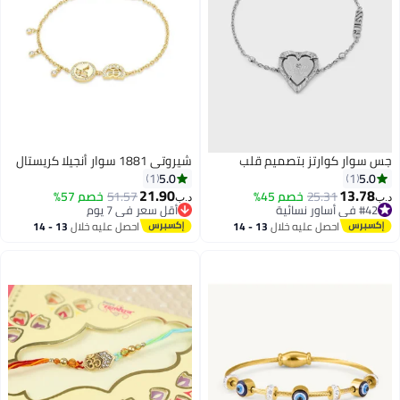
جس سوار كوارتز بتصميم قلب
شيروتي 1881 سوار أنجيلا كريستال
5.0
5.0
1
1
21.90
13.78
25.31
خصم 45%
51.57
خصم 57%
د.ب‏
د.ب‏
#42 في أساور نسائية
أقل سعر في 7 يوم
#42 في أساور نسائية
أقل سعر في 7 يوم
احصل عليه خلال
13 - 14
احصل عليه خلال
13 - 14
اغسطس
اغسطس