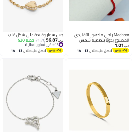
Madhoor راخي مادهور التقليدي
جس سوار وقلادة على شكل قلب
56.87
المصنوع يدويًا بتصميم شمس
71.70
خصم 20%
د.ب‏
1.01
#13 في أساور نسائية
ذهبية مع حجر فضي، راخي خيط
د.ب‏
#13 في أساور نسائية
فاخر للأخ، راخي احتفالي بمناسبة
احصل عليه خلال
13 - 14
احصل عليه خلال
13 - 14
اغسطس
اغسطس
راكشا باندان، 20 سم