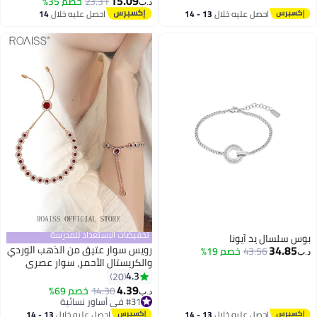
15.09
23.31
خصم 35%
د.ب‏
احصل عليه خلال
13 - 14
احصل عليه خلال
14
اغسطس
اغسطس
تخفيضات الاستعداد للمدرسة
بوس سلسال يد آيونا
34.85
رويس سوار عتيق من الذهب الوردي
43.56
خصم 19%
د.ب‏
والكريستال الأحمر، سوار عصري
مرصع بأحجار الراين الكريستالية،
4.3
20
سوار زفاف للعرائس والفتيات، سوار
4.39
14.30
خصم 69%
د.ب‏
قابل للتعديل مرصع بأحجار الزركون
#31 في أساور نسائية
#31 في أساور نسائية
المكعبة للنساء
احصل عليه خلال
13 - 14
احصل عليه خلال
13 - 14