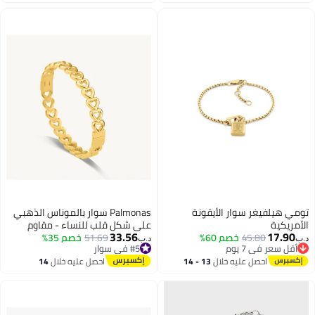
اغسطس
اغسطس
تومي هيلفيغر سوار الأيقونة
Palmonas سوار بالموناس الذهبي
الأمريكية
على شكل قلب للنساء - مقاوم
33.56
17.90
45.80
خصم 60%
51.69
للماء ومضاد للتأكسد
خصم 35%
د.ب‏
د.ب‏
أقل سعر في 7 يوم
#5 في سوار
أقل سعر في 7 يوم
#5 في سوار
احصل عليه خلال
13 - 14
احصل عليه خلال
14
اغسطس
اغسطس