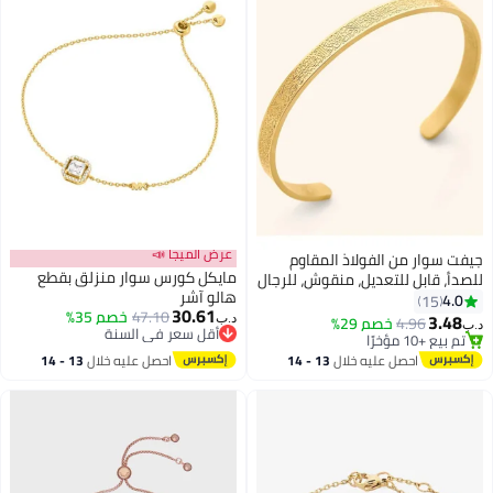
عرض الميجا 📣
جيفت سوار من الفولاذ المقاوم
مايكل كورس سوار منزلق بقطع
للصدأ، قابل للتعديل، منقوش، للرجال
هالو آشر
والنساء، مطلي بالذهب.
4.0
15
30.61
47.10
خصم 35%
3.48
4.96
خصم 29%
د.ب‏
د.ب‏
أقل سعر في السنة
تم بيع +10 مؤخرًا
أقل سعر في السنة
تم بيع +10 مؤخرًا
احصل عليه خلال
13 - 14
احصل عليه خلال
13 - 14
اغسطس
اغسطس