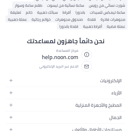
شورت نسائي من رويس
ساعة نسائية من تيسوت
طقم ساعة وسوار
ساعة تيمكس للسيدات
باندورا
أقراط
سبائك ذهبية
خاتم
تعليقة
مجوهرات فاخرة
قلادة
صندوق مجوهرات
خواتم رجالية
عملة ذهبية
عملة فضية
أقراط ذهبية
قلادة باندورا
نحن دائماً جاهزون لمساعدتك
مركز المساعدة
help.noon.com
الدعم عبر البريد الإلكتروني
الإلكترونيات
الجوالات
الأزياء
التابلت
أزياء نسائية
المطبخ والأجهزة المنزلية
اللابتوبات
أزياء رجالية
الحمام
الأجهزة المنزلية
الجمال
أزياء البنات
ديكور البيت
الكاميرات
العطور
أزياء الأولاد
مستلزمات الأطفال والألعاب