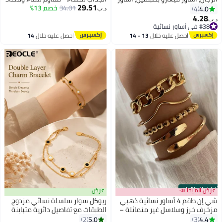
29.51
كوبية ثعبانية 2 مم للنساء والرجال
للتأكسد
34.01
خصم 13%
4.0
4
د.ب‏
4.28
د.ب‏
#38 في أساور نسائية
#38 في أساور نسائية
احصل عليه خلال
13 - 14
احصل عليه خلال
14
اغسطس
اغسطس
أفضل المنتجات
عرض الميجا 📣
عرض
شي إن طقم 4 أساور نسائية ذهبي
ريوكل سوار سلسلة نسائي مزدوج
مزخرف خرز وسلاسل غير متماثلة –
الطبقات مع تفاصيل دائرية متباينة
إكسسوار عصري للحفلات
وعناصر خرزية دقيقة إغلاق قابل
5.0
4.4
2
3