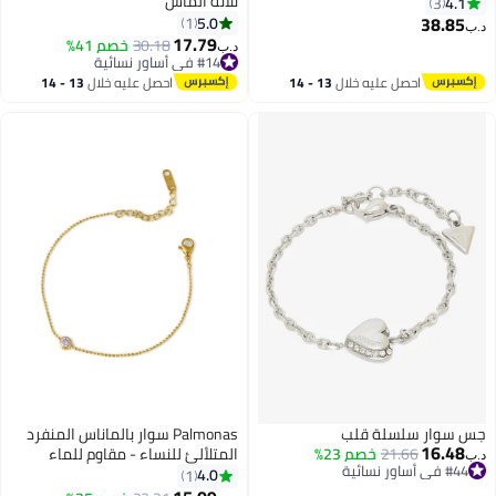
ثلاثة ألماس
4.1
3
38.85
5.0
1
د.ب‏
17.79
30.18
خصم 41%
د.ب‏
#14 في أساور نسائية
#14 في أساور نسائية
احصل عليه خلال
13 - 14
احصل عليه خلال
13 - 14
اغسطس
اغسطس
جس سوار سلسلة قلب
Palmonas سوار بالماناس المنفرد
16.48
21.66
خصم 23%
المتلألئ للنساء - مقاوم للماء
د.ب‏
#44 في أساور نسائية
ومضاد للتأكسد
4.0
1
#44 في أساور نسائية