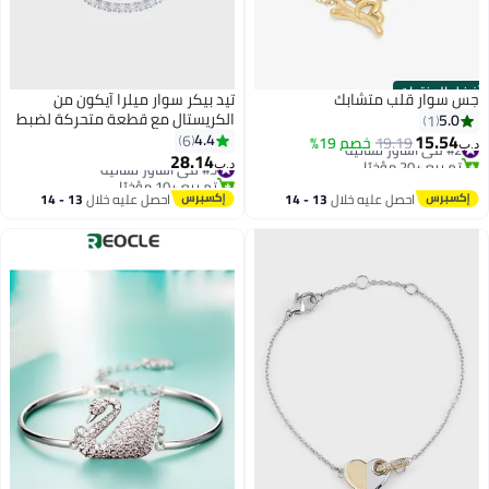
أفضل المنتجات
جس سوار قلب متشابك
تيد بيكر سوار ميلرا آيكون من
الكريستال مع قطعة متحركة لضبط
5.0
1
المقاس
15.54
4.4
6
#2 في أساور نسائية
19.19
خصم 19%
د.ب‏
28.14
تم بيع +20 مؤخرًا
#5 في أساور نسائية
د.ب‏
#2 في أساور نسائية
تم بيع +10 مؤخرًا
#5 في أساور نسائية
احصل عليه خلال
13 - 14
احصل عليه خلال
13 - 14
اغسطس
اغسطس