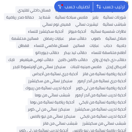
البحث الشائع
ترتيب حسب
تصنيف حسب
شنط ألدو
شنط جيس نسائية
شنط نسائية
فستان داخلي تقليدي
شورتات نسائية
بلايز
ملابس سباحة نسائية
شنط يد
حمالة صدر رياضية
شباشب نسائية
تيشيرت نسائي
قميص نوم نسائي
نظارات شمسية نسائية
أحذية ميولز
أحذية سكيتشرز للنساء
صنادل نسائية
كعوب
حقائب سفر
عبايات رمضان
فساتين محتشمة
جلابية
حجاب
عبايات
فساتين
فستان ماكسي للنساء
قفطان
أطقم متناسقة للنساء
حقائب تيد بيكر
حقائب جيوردانو
حقائب دي كيه إن واي
حقائب كالفن كلاين
حقائب تومي هيلفيغر
نايك
أمريكان إيجل
ملابس صينيه للبنات
سنيكرز نسائي من أونيتسوكا تايجر
أحذية رياضية نسائية من فانز
أحذية جري نسائية من أديداس
أحذية جري نسائية من أندر آرمور
سنيكرز نسائي من سكيتشرز
أحذية رياضية نسائية من لي كوبر
أحذية تدريب نسائية من ريبوك
أحذية تدريب نسائية من أندر آرمور
شبشب نسائي من بوما
أحذية رياضية نسائية من نايكي
أحذية رياضية نسائية من بوما
أحذية تدريب نسائية من سكيتشرز
سنيكرز نسائي من لي كوبر
أحذية تدريب نسائية من نايكي
سنيكرز نسائي من نيو بالانس
شبشب نسائي من سكيتشرز
شبشب نسائي من فانز
أحذية رياضية نسائية من نيو بالانس
أحذية تدريب نسائية من لي كوبر