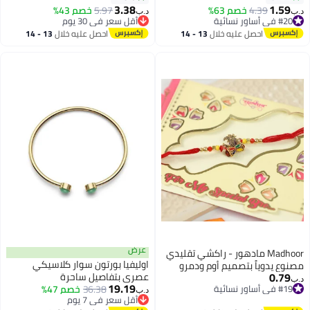
والمناسبات
للتعديل إكسسوار متعدد الطبقات
3.38
1.59
4.39
خصم 63%
5.97
خصم 43%
د.ب‏
د.ب‏
للتنسيق اليومي والنزهات غير
#20 في أساور نسائية
أقل سعر في 30 يوم
#20 في أساور نسائية
أقل سعر في 30 يوم
الرسمية والمجموعات شبه الأنيقة
احصل عليه خلال
13 - 14
احصل عليه خلال
13 - 14
اغسطس
اغسطس
عرض
Madhoor مادهور - راكشي تقليدي
اوليفيا بورتون سوار كلاسيكي
مصنوع يدوياً بتصميم أوم ودمرو
0.79
عصري بتفاصيل ساحرة
(طبل الساعة الرملية) - راكشي
د.ب‏
19.19
#19 في أساور نسائية
36.38
خصم 47%
بخيوط فاخرة للأخ - راكشي احتفالي
د.ب‏
#19 في أساور نسائية
أقل سعر في 7 يوم
لراكشا باندهن، 20 سم