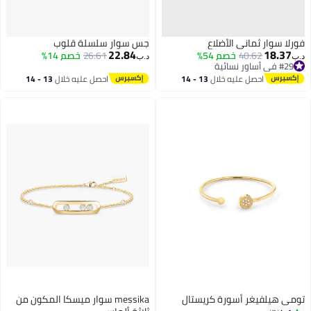
فورلا سوار ثماني الأضلاع
جس سوار سلسلة قلوب
22.84
18.37
40.62
خصم 54%
26.61
خصم 14%
د.ب‏
د.ب‏
#29 في أساور نسائية
#29 في أساور نسائية
احصل عليه خلال
13 - 14
احصل عليه خلال
13 - 14
اغسطس
اغسطس
تومي هيلفيغر أسورة كريستال
messika سوار ميسكا المكون من