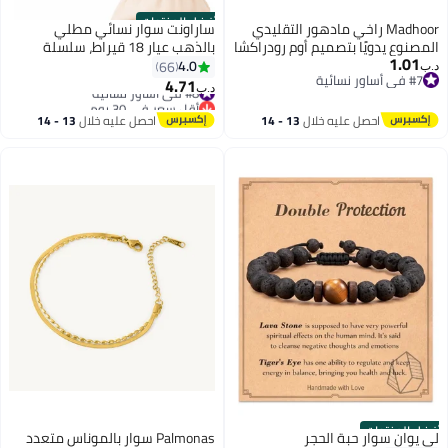
أفضل المنتجات
Madhoor راخي مادهور التقليدي
ساراونت سوار نسائي مطلي
المصنوع يدويًا بتصميم أوم رودراکشا
بالذهب عيار 18 قيراط، سلسلة
1.01
النابض بالحياة، راخي خيط فاخر للأخ،
كوبان قابلة للتعديل مع تعليقة
4.0
66
د.ب‏
#7 في أساور نسائية
راخي احتفالي بمناسبة راكشا باندان،
قلب، أسورة من الستانلس ستيل مع
4.71
#8 في أساور نسائية
د.ب‏
#7 في أساور نسائية
20 سم
علبة هدية، لون ذهبي
أقل سعر في 30 يوم
#8 في أساور نسائية
احصل عليه خلال
13 - 14
احصل عليه خلال
13 - 14
اغسطس
اغسطس
أفضل المنتجات
لي يوان سوار حبة الحجر
Palmonas سوار بالموناس متعدد