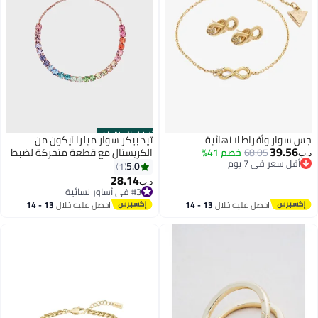
أفضل المنتجات
جس سوار وأقراط لا نهائية
تيد بيكر سوار ميلرا آيكون من
39.56
68.05
خصم 41%
الكريستال مع قطعة متحركة لضبط
د.ب‏
أقل سعر في 7 يوم
المقاس
5.0
1
أقل سعر في 7 يوم
28.14
د.ب‏
#3 في أساور نسائية
#3 في أساور نسائية
احصل عليه خلال
13 - 14
احصل عليه خلال
13 - 14
اغسطس
اغسطس