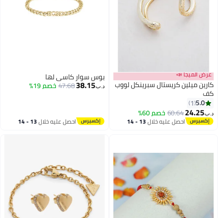
عرض الميجا 📣
بوس سوار كاسي لها
38.15
كارين ميلين كريستال سبرينكل لووب
47.68
خصم 19%
د.ب‏
كف
5.0
1
24.25
60.64
خصم 60%
د.ب‏
احصل عليه خلال
13 - 14
احصل عليه خلال
13 - 14
اغسطس
اغسطس