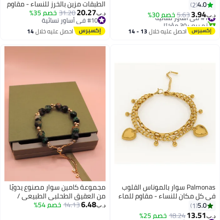
الطبقات مزين بالخرز للنساء - مقاوم
4.0
2
20.27
31.20
للماء ومضاد للتأكسد
خصم 35%
3.94
#1 في أساور نسائية
5.63
خصم 30%
د.ب‏
د.ب‏
#10 في أساور نسائية
تم بيع +30 مؤخرًا
#10 في أساور نسائية
#1 في أساور نسائية
احصل عليه خلال
13 - 14
احصل عليه خلال
14
اغسطس
اغسطس
Palmonas سوار بالموناس القلوب
مجموعة كامين سوار مصنوع يدويًا
في كل مكان للنساء - مقاوم للماء
من العقيق الطحلبي الطبيعي /
6.48
ومضاد للتأكسد
قطع سداسي
14.13
خصم 54%
5.0
1
د.ب‏
13.51
18.24
خصم 25%
د.ب‏