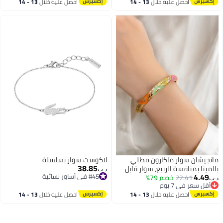
أقل سعر في 7 يوم
احصل عليه خلال
13 - 14
احصل عليه خلال
13 - 14
اغسطس
اغسطس
مانجيشان سوار ماكارون مطلي
لاكوست سوار بسلسلة
38.85
بالمينا بمنافسة الربيع، سوار قابل
د.ب‏
4.49
#45 في أساور نسائية
22.41
خصم 79%
للتعديل مطلي بالذهب متعدد
د.ب‏
#45 في أساور نسائية
أقل سعر في 7 يوم
الألوان، سوار مفتوح بألوان الباستيل
أقل سعر في 7 يوم
احصل عليه خلال
13 - 14
احصل عليه خلال
13 - 14
للنساء والفتيات للاستخدام اليومي
اغسطس
اغسطس