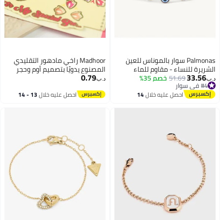
Palmonas سوار بالموناس للعين
Madhoor راخي مادهور التقليدي
الشريرة للنساء - مقاوم للماء
المصنوع يدويًا بتصميم أوم وحجر
0.79
33.56
ومضاد للتآكل
51.69
خصم 35%
فضي، راخي خيط فاخر للأخ، راخي
د.ب‏
د.ب‏
#4 في سوار
احتفالي بمناسبة راكشا باندان، 20
#4 في سوار
احصل عليه خلال
14
احصل عليه خلال
13 - 14
سم
اغسطس
اغسطس