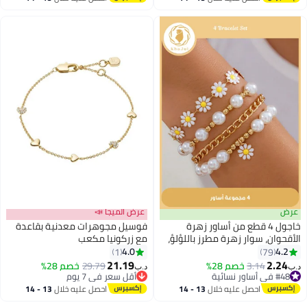
اغسطس
اغسطس
عرض
عرض الميجا 📣
خاجول 4 قطع من أساور زهرة
فوسيل مجوهرات معدنية بقاعدة
الأقحوان، سوار زهرة مطرز باللؤلؤ،
مع زركونيا مكعب
مجموعة أساور متعددة الطبقات
4.0
4.2
1
79
سوار زهرة للنساء مجوهرات
21.19
2.24
3.14
خصم 28%
29.79
خصم 28%
د.ب‏
د.ب‏
#48 في أساور نسائية
أقل سعر في 7 يوم
#48 في أساور نسائية
أقل سعر في 7 يوم
احصل عليه خلال
13 - 14
احصل عليه خلال
13 - 14
اغسطس
اغسطس