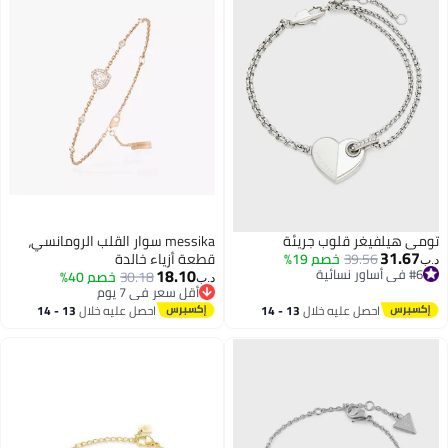
تومي هيلفيغر قلوب جريئة
messika سوار القلب الرومانسي،
31.67
39.56
خصم 19%
قطعة أزياء خالدة
د.ب‏
18.10
#6 في أساور نسائية
30.18
خصم 40%
د.ب‏
#6 في أساور نسائية
أقل سعر في 7 يوم
أقل سعر في 7 يوم
احصل عليه خلال
13 - 14
احصل عليه خلال
13 - 14
اغسطس
اغسطس