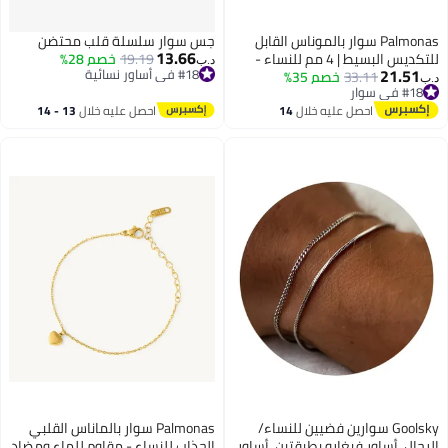
Palmonas سوار بالموناس القابل
جس سوار سلسلة قلب محتضن
13.66
للتكديس البسيط | 4 مم للنساء -
19.19
خصم 28%
د.ب‏
21.51
#18 في أساور نسائية
33.11
خصم 35%
مقاوم للماء ومضاد للتأكسد
د.ب‏
#18 في أساور نسائية
#18 في سوار
#18 في سوار
احصل عليه خلال
14
احصل عليه خلال
13 - 14
اغسطس
اغسطس
Goolsky سوارين فضيين للنساء/
Palmonas سوار بالماناس القلبي
الرجال، أساور فيغارو بطبقتين، أساور
الجذاب للنساء - مقاوم للماء ومضاد