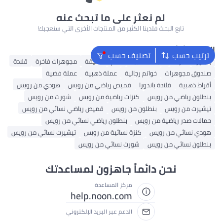
لم نعثر على ما تبحث عنه
تابع البحث فلدينا الكثير من المنتجات الأخرى التي ستعجبك!
البحث الشائع
ترتيب حسب
تصنيف حسب
باندورا
أقراط
سبائك ذهبية
خاتم
تعليقة
مجوهرات فاخرة
قلادة
صندوق مجوهرات
خواتم رجالية
عملة ذهبية
عملة فضية
أقراط ذهبية
قلادة باندورا
قميص رياضي من رويس
هودي من رويس
بنطلون رياضي من رويس
كنزات رياضية من رويس
شورت من رويس
تيشيرت من رويس
بنطلون من رويس
قميص رياضي نسائي من رويس
حمالات صدر رياضية من رويس
بنطلون رياضي نسائي من رويس
هودي نسائي من رويس
كنزة نسائية من رويس
تيشيرت نسائي من رويس
بنطلون نسائي من رويس
شورت نسائي من رويس
نحن دائماً جاهزون لمساعدتك
مركز المساعدة
help.noon.com
الدعم عبر البريد الإلكتروني