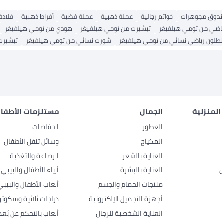
دوق مجوهرات
خواتم رجالية
عملة ذهبية
عملة فضية
أقراط ذهبية
قلادة 
ياضي من تومي هيلفيغر
تيشيرت من تومي هيلفيغر
هودي من تومي هيلفيغر
نطلون رياضي نسائي من تومي هيلفيغر
شورت نسائي من تومي هيلفيغر
تيشيرت
المنزلية
الجمال
مستلزمات الأطفال
العطور
الحفاضات
المكياج
وسائل تنقل الأطفال
العناية بالشعر
الرضاعة والتغذية
العناية بالبشرة
أزياء الأطفال والبيبي
منتجات الحمام والجسم
ألعاب الأطفال والبيبي
أجهزة التجميل الإلكترونية
دراجات ثلاثية وسكوتر
العناية الشخصية للرجال
ألعاب بالتحكم عن بُعد