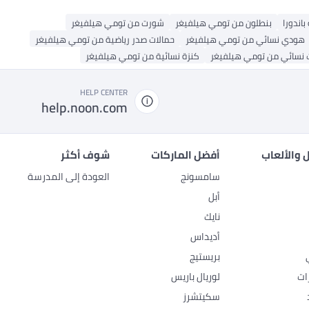
باندورا
بنطلون من تومي هيلفيغر
شورت من تومي هيلفيغر
هودي نسائي من تومي هيلفيغر
حمالات صدر رياضية من تومي هيلفيغر
 نسائي من تومي هيلفيغر
كنزة نسائية من تومي هيلفيغر
HELP CENTER
help.noon.com
 والألعاب
أفضل الماركات
شوف أكثر
سامسونج
العودة إلى المدرسة
أبل
نايك
أديداس
بريستيج
ات
لوريال باريس
سكيتشرز