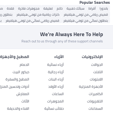
Popular Searches
باندورا
أقراط
سبائك ذهبية
خاتم
تعليقة
مجوهرات فاخرة
قلادة
صن
قميص رياضي من تومي هيلفيغر
كنزات رياضية من تومي هيلفيغر
بنطلون ر
بنطلون نسائي من تومي هيلفيغر
قميص رياضي نسائي من تومي هيلفيغر
ب
We're Always Here To Help
Reach out to us through any of these support channels
الإلكترونيات
الأزياء
المطبخ والأجهزة 
الجوالات
أزياء نسائية
الحمام
التابلت
أزياء رجالية
ديكور البيت
اللابتوبات
أزياء البنات
المطبخ والسفرة
الأجهزة المنزلية
أزياء الأولاد
أدوات وتحسين المنزل
الكاميرات
الساعات
المفارش
التلفزيونات
المجوهرات
الأثاث
السماعات
حقائب نسائية
الفناء والحديقة