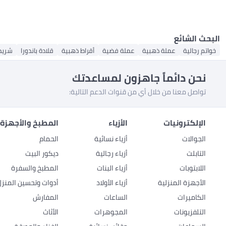
البحث الشائع
خواتم رجالية
عملة ذهبية
عملة فضية
أقراط ذهبية
قلادة باندورا
شريط 
نحن دائماً جاهزون لمساعدتك
تواصل معنا من خلال أي من قنوات الدعم التالية:
الإلكترونيات
الأزياء
المطبخ والأجهزة 
الجوالات
أزياء نسائية
الحمام
التابلت
أزياء رجالية
ديكور البيت
اللابتوبات
أزياء البنات
المطبخ والسفرة
الأجهزة المنزلية
أزياء الأولاد
أدوات وتحسين المنزل
الكاميرات
الساعات
المفارش
التلفزيونات
المجوهرات
الأثاث