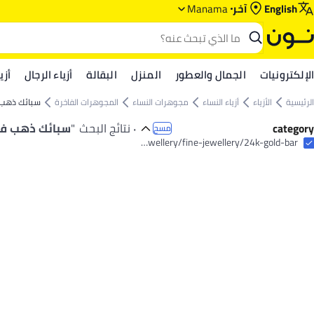
English
آخر
Manama
الإلكترونيات
الجمال والعطور
المنزل
البقالة
أزياء الرجال
أزي
الرئيسية
الأزياء
أزياء النساء
مجوهرات النساء
المجوهرات الفاخرة
سبائك ذهب
category
٠ نتائج البحث
"
سبائك ذهب في
مسح
fashion/women-31229/womens-jewellery/fine-jewellery/24k-gold-bar