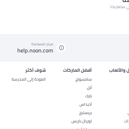
لتي ستعجبك!
مركز المساعدة
help.noon.com
 والألعاب
أفضل الماركات
شوف أكثر
سامسونج
العودة إلى المدرسة
أبل
نايك
أديداس
بريستيج
ات
لوريال باريس