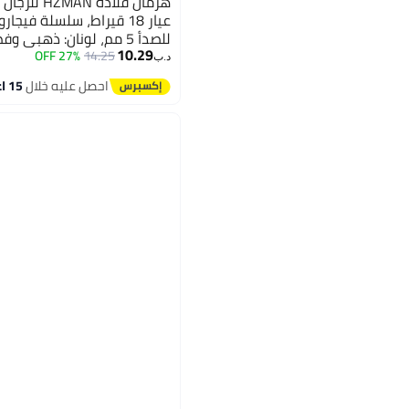
هزمان قلادة
عيار 18 قيراط، سلسلة فيج
للصدأ 5 مم، لونان: ذهبي
10.29
من الفولاذ المقاوم للصدأ، 20)
27% OFF
14.25
د.ب‏
احصل عليه خلال
15 اغسطس