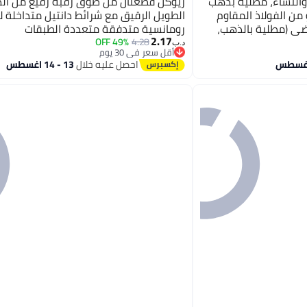
 HZMAN للرجال والنساء، مطلية بذهب
ريوكل قطعتان من طوق رقبة رفيع من الدا
ارو من الفولاذ المقاوم
الطويل الرقيق مع شرائط دانتيل متداخلة ل
 وفضي (مطلية بالذهب،
رومانسية متدفقة متعددة الطبقات
2.17
49% OFF
4.28
د.ب‏
أقل سعر في 30 يوم
أقل سعر في 30 يوم
احصل عليه خلال
13 - 14 اغسطس