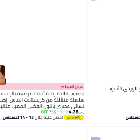
عرض الميجا 📣
 الوردي الأسود
jaexest قلادة رقبة أنيقة مرصعة بالراينس
سلسلة متلألئة من كريستالات الماس، إكس
نسائي عصري باللون الفضي المميز، مثالية
4.28
والمناسبات الخاصة
75% OFF
17.12
د.ب‏
احصل عليه خلال
13 - 14 اغسطس