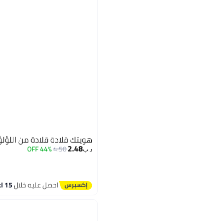
هويتك قلادة قلادة من اللؤلؤ
2.48
44% OFF
4.50
د.ب‏
احصل عليه خلال
15 اغسطس