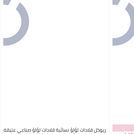
ريوكل قلادات لؤلؤ نسائية قلادات لؤلؤ صناعي عتيقة