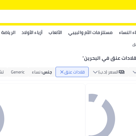
اء النساء
مستلزمات الأم والبيبي
الألعاب
أزياء الأولاد
الرياضة
نق
لادات عنق في البحرين
"
السعر (د.ب‏)
قلادات عنق
جنس
:
نساء
Generic
تش