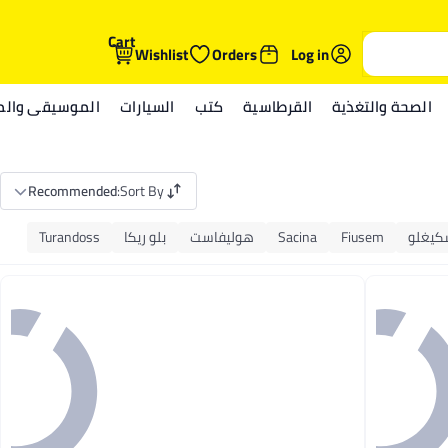
Cart
Wishlist
Orders
Log in
الصحة والتغذية
القرطاسية
كتب
السيارات
الموسيقى والمي
Recommended
:
Sort By
كيغلو
Fiusem
Sacina
هوليفاست
بلو ريكا
Turandoss