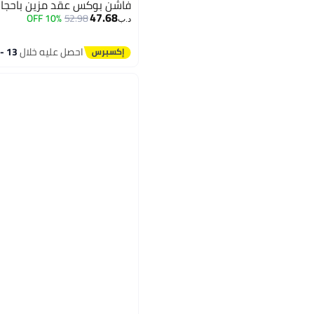
فاشن بوكس عقد مزين باحجار ا
47.68
10% OFF
52.98
د.ب‏
احصل عليه خلال
13 - 14 اغسطس