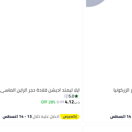
لزركونيا
ايلا ليمتد اديشن قلادة حجر الراين الماسي
5.0
2
4.12
28% OFF
5.77
د.ب‏
احصل عليه خلال
13 - 14 اغسطس