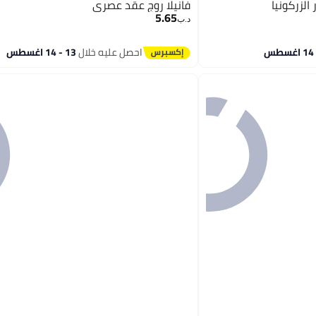
لزركونيا
فانيلا روج عقد عصري
5.65
د.ب‏
احصل عليه خلال
13 - 14 اغسطس