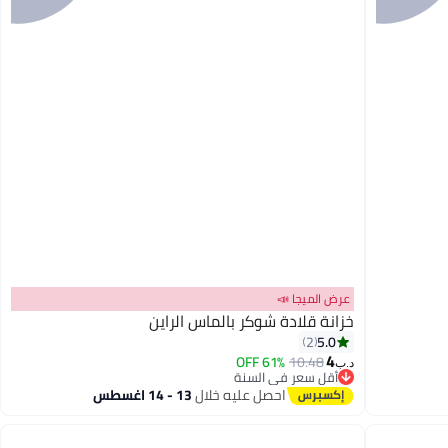
عرض الميجا 📣
خزانة قلادة شوكر بالماس الراين
5.0
2
4
61% OFF
10.48
د.ب‏
أقل سعر في السنة
أقل سعر في السنة
احصل عليه خلال
13 - 14 اغسطس