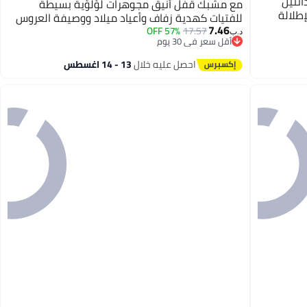
نتيل
مع مشبك قفل أنيق مجوهرات لؤلؤية بسيطة
إطلالة
للفتيات كهدية زفاف وأعياد ميلاد ووصيفة العروس
7.46
57% OFF
17.57
د.ب‏
أقل سعر في 30 يوم
أقل سعر في 30 يوم
احصل عليه خلال
13 - 14 اغسطس