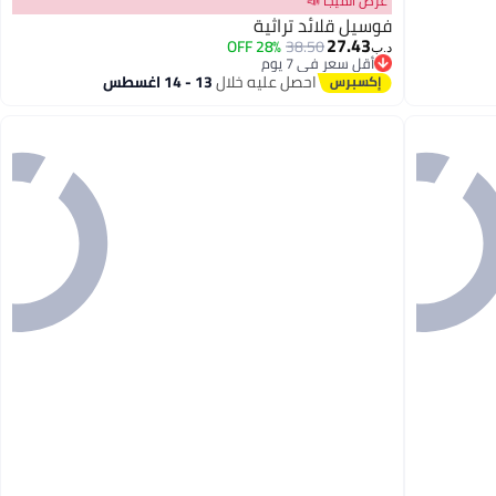
عرض الميجا 📣
فوسيل قلائد تراثية
27.43
28% OFF
38.50
د.ب‏
أقل سعر في 7 يوم
أقل سعر في 7 يوم
احصل عليه خلال
13 - 14 اغسطس