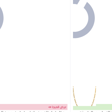
عرض الميجا 📣