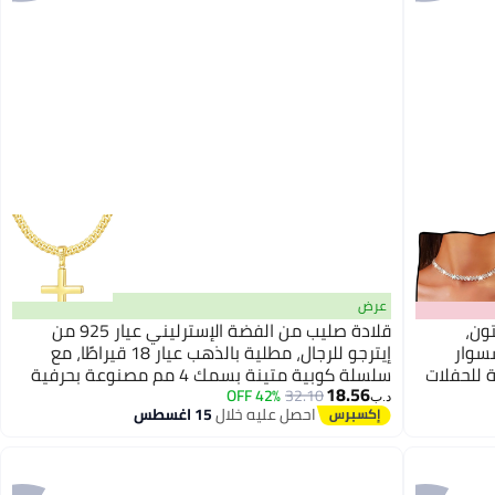
عرض
تون،
قلادة صليب من الفضة الإسترليني عيار 925 من
سوار
إيترجو للرجال، مطلية بالذهب عيار 18 قيراطًا، مع
 للحفلات
سلسلة كوبية متينة بسمك 4 مم مصنوعة بحرفية
18.56
عالمية، مناسبة للرجال والأولاد والنساء، لا يتغير
42% OFF
32.10
د.ب‏
احصل عليه خلال
15 اغسطس
لونها، طولها من 16 إلى 26 بوصة.