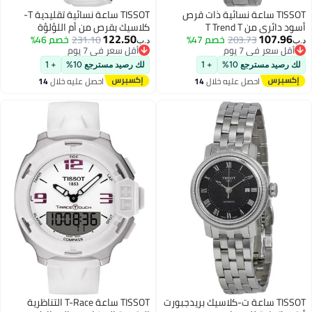
TISSOT ساعة نسائية ذات قرص
TISSOT ساعة نسائية تقليدية T-
أسود دائري من T Trend T
كلاسيك بقرص من أم اللؤلؤة
122.50
107.96
203.73
خصم 47%
231.10
خصم 46%
د.ب‏
د.ب‏
أقل سعر في 7 يوم
أقل سعر في 7 يوم
أقل سعر في 7 يوم
أقل سعر في 7 يوم
لك رصيد مسترجع 10%
+ 1
لك رصيد مسترجع 10%
+ 1
احصل عليه خلال
14
احصل عليه خلال
14
اغسطس
اغسطس
TISSOT ساعة ت-كلاسيك بريدجبورت
TISSOT ساعة T-Race التناظرية