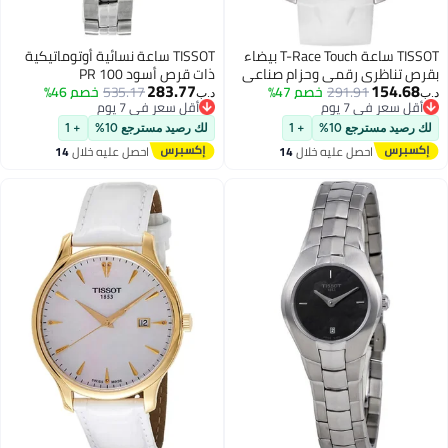
TISSOT ساعة T-Race Touch بيضاء
TISSOT ساعة نسائية أوتوماتيكية
بقرص تناظري رقمي وحزام صناعي
ذات قرص أسود PR 100
283.77
154.68
291.91
أبيض للرجال والنساء
خصم 47%
535.17
خصم 46%
د.ب‏
د.ب‏
أقل سعر في 7 يوم
أقل سعر في 7 يوم
أقل سعر في 7 يوم
أقل سعر في 7 يوم
لك رصيد مسترجع 10%
+ 1
لك رصيد مسترجع 10%
+ 1
احصل عليه خلال
14
احصل عليه خلال
14
اغسطس
اغسطس