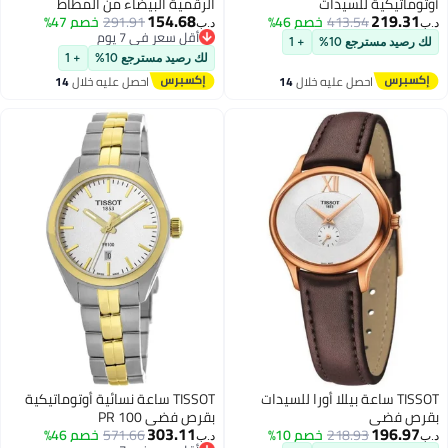
أوتوماتيكية للسيدات
الرقمية البيضاء من المطاط
154.68
219.31
413.54
خصم 46%
للجنسين
291.91
خصم 47%
د.ب‏
د.ب‏
أقل سعر في 7 يوم
لك رصيد مسترجع 10%
+ 1
أقل سعر في 7 يوم
لك رصيد مسترجع 10%
+ 1
احصل عليه خلال
14
احصل عليه خلال
14
اغسطس
اغسطس
TISSOT ساعة بيللا أورا للسيدات
TISSOT ساعة نسائية أوتوماتيكية
بقرص فضي
بقرص فضي PR 100
303.11
196.97
218.93
خصم 10%
571.66
خصم 46%
د.ب‏
د.ب‏