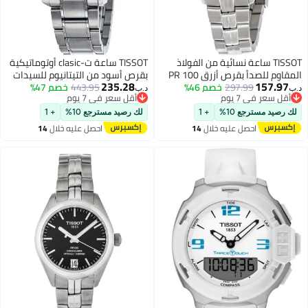
TISSOT ساعة نسائية من الفولاذ
TISSOT ساعة ت-clasic أوتوماتيكية
المقاوم للصدأ بقرص أزرق PR 100
بقرص أسود من التيتانيوم للسيدات
235.28
157.97
297.99
خصم 46%
443.95
خصم 47%
د.ب‏
د.ب‏
أقل سعر في 7 يوم
أقل سعر في 7 يوم
أقل سعر في 7 يوم
أقل سعر في 7 يوم
لك رصيد مسترجع 10%
+ 1
لك رصيد مسترجع 10%
+ 1
احصل عليه خلال
14
احصل عليه خلال
14
اغسطس
اغسطس