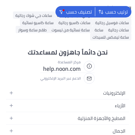
البحث الشائع
ترتيب حسب
تصنيف حسب
ساعات نسائية
ساعات تومي هيلفيغر رجالية
ساعات جي شوك رجالية
ساعات فوسيل رجالية
ساعات كاسيو رجالية
ساعة كاسيو نسائية
ساعات رجالية
ساعة
ساعة نسائية من تيسوت
طقم ساعة وسوار
ساعة تيمكس للسيدات
نحن دائماً جاهزون لمساعدتك
مركز المساعدة
help.noon.com
الدعم عبر البريد الإلكتروني
الإلكترونيات
الجوالات
الأزياء
التابلت
أزياء نسائية
المطبخ والأجهزة المنزلية
اللابتوبات
أزياء رجالية
الحمام
الأجهزة المنزلية
الجمال
أزياء البنات