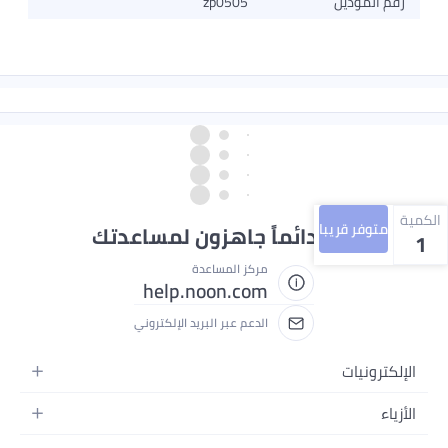
رقم الموديل
zp0505
الكمية
متوفر قريبا
نحن دائماً جاهزون لمساعدتك
1
مركز المساعدة
help.noon.com
الدعم عبر البريد الإلكتروني
الإلكترونيات
الجوالات
الأزياء
التابلت