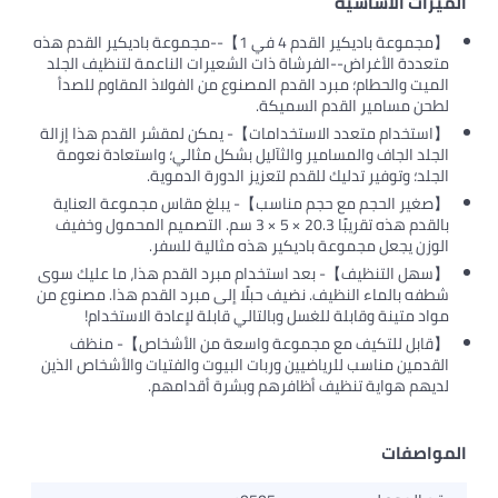
الميزات الأساسية
【مجموعة باديكير القدم 4 في 1】--مجموعة باديكير القدم هذه
متعددة الأغراض--الفرشاة ذات الشعيرات الناعمة لتنظيف الجلد
الميت والحطام؛ مبرد القدم المصنوع من الفولاذ المقاوم للصدأ
لطحن مسامير القدم السميكة.
【استخدام متعدد الاستخدامات】- يمكن لمقشر القدم هذا إزالة
الجلد الجاف والمسامير والثآليل بشكل مثالي؛ واستعادة نعومة
الجلد؛ وتوفير تدليك للقدم لتعزيز الدورة الدموية.
【صغير الحجم مع حجم مناسب】- يبلغ مقاس مجموعة العناية
بالقدم هذه تقريبًا 20.3 × 5 × 3 سم. التصميم المحمول وخفيف
الوزن يجعل مجموعة باديكير هذه مثالية للسفر.
【سهل التنظيف】- بعد استخدام مبرد القدم هذا، ما عليك سوى
شطفه بالماء النظيف. نضيف حبلًا إلى مبرد القدم هذا. مصنوع من
مواد متينة وقابلة للغسل وبالتالي قابلة لإعادة الاستخدام!
【قابل للتكيف مع مجموعة واسعة من الأشخاص】- منظف
القدمين مناسب للرياضيين وربات البيوت والفتيات والأشخاص الذين
لديهم هواية تنظيف أظافرهم وبشرة أقدامهم.
المواصفات