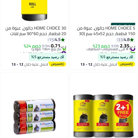
أفضل المنتجات
HOME CHOICE 5 جالون، عبوة من
HOME CHOICE 30 جالون، عبوة من
150 قطعة، حجم 45x52 سم (30
20 قطعة، حجم 60*90 سم لفات
كيس قمامة × 5 لفات)، أكياس
أكياس القمامة، قابلة للتحلل،
4.5
4.8
15
33
قمامة قابلة للتحلل البيولوجي،
بطانات سلة المهملات
0.71
2.35
#1 في مستلزمات التنظيف
3.06
خصم 23%
0.94
خصم 24%
د.ب‏
د.ب‏
بطانات سلة المهملات
تم بيع +650 مؤخرًا
#8 في مستلزمات التنظيف
#1 في مستلزمات التنظيف
بتخلّص بسرعة
لك رصيد مسترجع 5%
لك رصيد مسترجع 5%
تم بيع +190 مؤخرًا
احصل عليه خلال
12 - 13
احصل عليه خلال
12 - 13
#8 في مستلزمات التنظيف
اغسطس
اغسطس