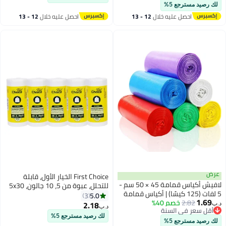
أقل سعر في 7 يوم
لك رصيد مسترجع 5%
احصل عليه خلال
12 - 13
احصل عليه خلال
12 - 13
اغسطس
اغسطس
عرض
First Choice الخيار الأول، قابلة
لافيش أكياس قمامة 45 × 50 سم -
للتحلل، عبوة من 5، 10 جالون، 5x30
5 لفات (125 كيسًا) | أكياس قمامة
كيس قمامة، الحجم 54X60 سم،
5.0
3
1.69
2.82
خصم 40%
صغيرة قابلة للتحلل الحيوي للمنزل
أكياس نفايات، بطانة سلة، أكياس
2.18
د.ب‏
د.ب‏
أقل سعر في السنة
والمطبخ والمكتب | ألوان متنوعة
نفايات للاستخدام الداخلي والخارجي،
أقل سعر في السنة
لك رصيد مسترجع 5%
صغير جداً
لك رصيد مسترجع 5%