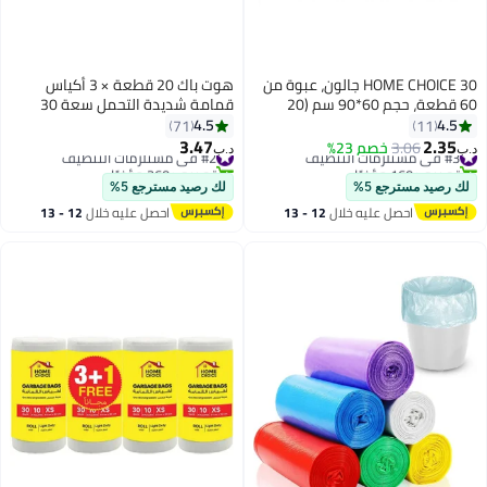
HOME CHOICE 30 جالون، عبوة من
هوت باك 20 قطعة × 3 أكياس
60 قطعة، حجم 60*90 سم (20
قمامة شديدة التحمل سعة 30
كيس قمامة × 3 لفات)، أكياس
جالون
4.5
4.5
71
11
قمامة قابلة للتحلل البيولوجي،
3.47
2.35
#3 في مستلزمات التنظيف
3.06
خصم 23%
#2 في مستلزمات التنظيف
د.ب‏
د.ب‏
بطانات سلة المهملات
تم بيع +160 مؤخرًا
تم بيع +260 مؤخرًا
#3 في مستلزمات التنظيف
#2 في مستلزمات التنظيف
لك رصيد مسترجع 5%
لك رصيد مسترجع 5%
احصل عليه خلال
12 - 13
احصل عليه خلال
12 - 13
اغسطس
اغسطس