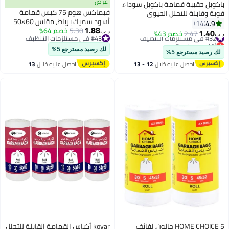
عرض
باكويل حقيبة قمامة باكويل سوداء
فيماكس هوم 75 كيس قمامة
قوية وقابلة للتحلل الحيوي
أسود سميك برباط، مقاس 60×50
للاستخدام الثقيل disposable قمامة
4.9
14
1.88
5.30
خصم 64%
سم، أكياس قمامة متينة مانعة
15 قطعة 80x110 سم عبوة من 2
1.40
#32 في مستلزمات التنظيف
2.47
خصم 43%
د.ب‏
د.ب‏
#43 في مستلزمات التنظيف
للتسرب، أكياس قمامة معاد
قطعة رول
أقل سعر في 7 يوم
#43 في مستلزمات التنظيف
تدويرها من البولي إيثيلين عالي
#32 في مستلزمات التنظيف
لك رصيد مسترجع 5%
لك رصيد مسترجع 5%
الكثافة، 5 لفات × 15 كيسًا للمنزل
احصل عليه خلال
12 - 13
احصل عليه خلال
13
والمكتب والحمام
اغسطس
اغسطس
HOME CHOICE 5 جالون، لفائف
kovar أكياس القمامة القابلة للتحلل