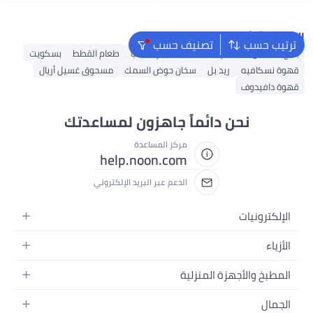
اغسطس
اغسطس
البحث الشائع
ترتيب حسب
تصنيف حسب
بخاخ القماش
طعام الأسماك
طعام الكلاب
طعام القطط
بسكويت
قهوة نسكافيه
ريد بل
سخان حوض السمك
مسحوق غسيل أريال
قهوة دافيدوف
نحن دائماً جاهزون لمساعدتك
مركز المساعدة
help.noon.com
الدعم عبر البريد الإلكتروني
الإلكترونيات
الجوالات
الأزياء
التابلت
أزياء نسائية
المطبخ والأجهزة المنزلية
اللابتوبات
أزياء رجالية
الحمام
الأجهزة المنزلية
الجمال
أزياء البنات