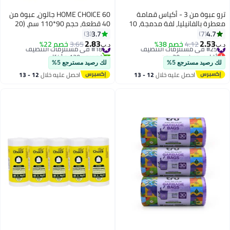
ترو عبوة من 3 - أكياس قمامة
HOME CHOICE 60 جالون، عبوة من
معطرة بالفانيليا، لفة مدمجة، 10
40 قطعة، حجم 90*110 سم، (20
جالون، 54x60 سم، صغيرة (لصناديق
كيس قمامة × 2 لفات)، أكياس
3.7
4.7
3
7
المكتب) - 30 كيس × 3
قمامة قابلة للتحلل البيولوجي
2.83
2.53
#25 في مستلزمات التنظيف
4.12
خصم 38%
#18 في مستلزمات التنظيف
3.65
خصم 22%
د.ب‏
د.ب‏
للاستخدام الشاق، بطانات سلة
أقل سعر في 30 يوم
تم بيع +120 مؤخرًا
#25 في مستلزمات التنظيف
#18 في مستلزمات التنظيف
المهملات
لك رصيد مسترجع 5%
لك رصيد مسترجع 5%
احصل عليه خلال
12 - 13
احصل عليه خلال
12 - 13
اغسطس
اغسطس