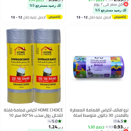
د.ب‏
د.ب‏
أقل سعر في 7 يوم
لك رصيد مسترجع 5%
أقل سعر في 7 يوم
لك رصيد مسترجع 5%
احصل عليه خلال
12 - 13
احصل عليه خلال
12 - 13
اغسطس
اغسطس
ترو لفائف أكياس القمامة المعطرة
HOME CHOICE أكياس قمامة قابلة
باللافندر، 30 جالون، متوسط (سلة
للتحلل، رول سحب 54*60 سم، 10
المطبخ)، 60x90 سم - 20 كيس
جالون، عبوة من 2 (40 ورقة قمامة)،
5.0
4.5
4
8
كيس قمامة صغير جداً، رباط
1.24
0.93
1.33
خصم 30%
د.ب‏
د.ب‏