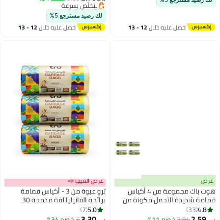
لك رصيد مسترجع 5%
بتخلّص بسرعة
بتخلّص بسرعة
لك رصيد مسترجع 5%
احصل عليه خلال
12 - 13
احصل عليه خلال
12 - 13
اغسطس
اغسطس
عرض
عرض الميجا 📣
هوت باك مجموعة من 4 أكياس
ترو عبوة من 3 - أكياس قمامة
قمامة شديدة التحمل مكونة من
برائحة الفانيليا لفة مدمجة 30
50 قطعة باللون الأبيض مقاس 45 ×
جالون، متوسطة (سلة المطبخ)،
5.0
4.8
7
33
55 سم سعة 10 جالون
60x90 سم - 20 كيس × 3
3.30
2.59
2.94
خصم 11%
5
خصم 34%