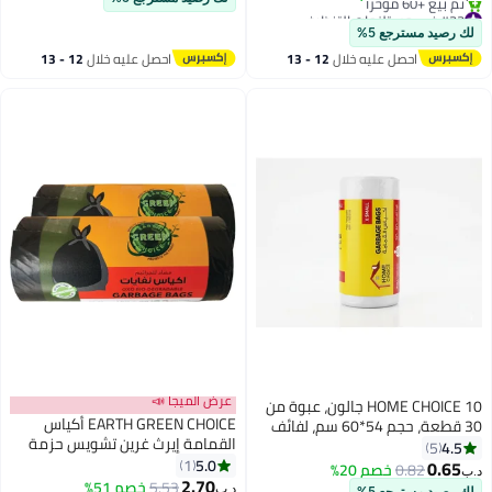
#33 في مستلزمات التنظيف
أقل سعر في 30 يوم
لك رصيد مسترجع 5%
تم بيع +60 مؤخرًا
احصل عليه خلال
12 - 13
احصل عليه خلال
12 - 13
#33 في مستلزمات التنظيف
اغسطس
اغسطس
عرض الميجا 📣
HOME CHOICE 10 جالون، عبوة من
EARTH GREEN CHOICE أكياس
30 قطعة، حجم 54*60 سم، لفائف
القمامة إيرث غرين تشويس حزمة
أكياس القمامة القابلة للتحلل،
4.5
5
مزدوجة، 50 جالون كبيرة، 40 كيس
5.0
بطانات سلة المهملات
1
0.65
0.82
خصم 20%
د.ب‏
2.70
5.53
خصم 51%
د.ب‏