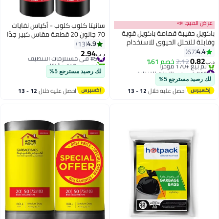
عرض الميجا 📣
سانيتا كلوب كلوب - أكياس نفايات
باكويل حقيبة قمامة باكويل قوية
70 جالون 20 قطعة مقاس كبير جدًا
وقابلة للتحلل الحيوي للاستخدام
4.9
13
الثقيل disposable 20 قطعة 60x90
4.4
67
2.94
#5 في مستلزمات التنظيف
د.ب‏
سم عبوة من 2 لفة
0.82
2.12
خصم 61%
تم بيع +140 مؤخرًا
د.ب‏
#10 في مستلزمات التنظيف
#5 في مستلزمات التنظيف
لك رصيد مسترجع 5%
أقل سعر في 30 يوم
لك رصيد مسترجع 5%
تم بيع +170 مؤخرًا
احصل عليه خلال
12 - 13
احصل عليه خلال
12 - 13
#10 في مستلزمات التنظيف
اغسطس
اغسطس