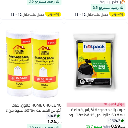
ثقيلة، بطانات صناديق مقاومة
بتخلّص بسرعة
لك رصيد مسترجع 5%
بتخلّص بسرعة
للتسرب – 15 كيس في العبوة،
لك رصيد مسترجع 5%
عبوة من 3 (إجمالي 45 كيس)
احصل عليه خلال
12 - 13
احصل عليه خلال
12 - 13
اغسطس
اغسطس
عرض الميجا 📣
HOME CHOICE 10 جالون، لفات
هوت باك مجموعة أكياس قمامة
أكياس القمامة 54*60، عبوة من 2
سعة 60 جالوناً من 15 قطعة أسود
(60 كيس قمامة)، أكياس صغيرة
4.8
4
95x120سم
4.7
23
جداً للقمامة
1.24
د.ب‏
0.59
4.83
خصم 87%
د.ب‏
لك رصيد مسترجع 5%