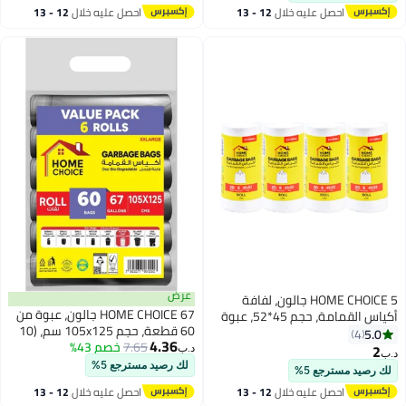
احصل عليه خلال
12 - 13
احصل عليه خلال
12 - 13
اغسطس
اغسطس
عرض
HOME CHOICE 5 جالون، لفافة
HOME CHOICE 67 جالون، عبوة من
أكياس القمامة، حجم 45*52، عبوة
60 قطعة، حجم 105x125 سم، (10
من 4 (120 كيس قمامة)، أكياس
5.0
4
4.36
7.65
خصم 43%
أكياس قمامة × 6 لفات) أكياس
سلة المكتب، أكياس سلة صغيرة
2
د.ب‏
د.ب‏
قمامة قابلة للتحلل البيولوجي،
جداً
لك رصيد مسترجع 5%
لك رصيد مسترجع 5%
عبوة مجمعة، عبوة قيمة
احصل عليه خلال
12 - 13
احصل عليه خلال
12 - 13