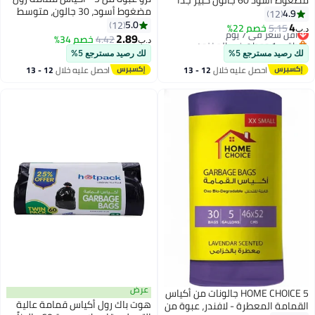
مضغوط أسود، 30 جالون، متوسط
(أكياس حاويات الشارع)، 90x110 سم
4.9
12
(سلة المطبخ)، 60x90 سم - 20
5.0
- 15 كيس × 3
12
4
5.15
أقل سعر في 7 يوم
خصم 22%
د.ب‏
كيس × 3
2.89
باقي 1 وحدات في المخزون
4.42
خصم 34%
د.ب‏
أقل سعر في 7 يوم
لك رصيد مسترجع 5%
لك رصيد مسترجع 5%
احصل عليه خلال
12 - 13
احصل عليه خلال
12 - 13
اغسطس
اغسطس
عرض
HOME CHOICE 5 جالونات من أكياس
هوت باك رول أكياس قمامة عالية
القمامة المعطرة - لافندر، عبوة من