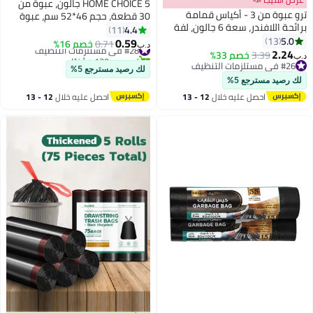
HOME CHOICE 5 جالون، عبوة من
ترو عبوة من 3 - أكياس قمامة
30 قطعة، حجم 46*52 سم، عبوة
برائحة اللافندر، سعة 6 جالون، لفة
من 30 كيس قمامة، أكياس قمامة
4.4
11
مدمجة 46x52 سم صغيرة (للحاويات
5.0
13
قابلة للتحلل، بطانات سلة المهملات
0.59
#28 في مستلزمات التنظيف
0.71
خصم 16%
د.ب‏
الصغيرة) - 30 كيس x 3
2.24
3.39
خصم 33%
تم بيع +130 مؤخرًا
د.ب‏
#26 في مستلزمات التنظيف
#28 في مستلزمات التنظيف
لك رصيد مسترجع 5%
#26 في مستلزمات التنظيف
لك رصيد مسترجع 5%
احصل عليه خلال
12 - 13
احصل عليه خلال
12 - 13
اغسطس
اغسطس