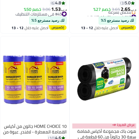
120x140 سم، أكياس قمامة، بطانة
الثقيل 30 قطعة 46x52 سم عبوة
4.8
5.0
6
3
سلة، أكياس نفايات للاستخدام
من 5 قطع رول
1.53
2.65
3.65
خصم 27%
3.06
خصم 50%
د.ب‏
د.ب‏
الداخلي والخارجي، XXL
#42 في مستلزمات التنظيف
#45 في مستلزمات التنظيف
أقل سعر في 30 يوم
#45 في مستلزمات التنظيف
لك رصيد مسترجع 5%
لك رصيد مسترجع 5%
بتخلّص بسرعة
احصل عليه خلال
12 - 13
احصل عليه خلال
12 - 13
#42 في مستلزمات التنظيف
اغسطس
اغسطس
عرض الميجا 📣
HOME CHOICE 10 جالون من أكياس
هوت باك مجموعة أكياس قمامة
القمامة المعطرة - لافندر، عبوة من
سعة 30 جالوناً من 60 قطعة في
90 قطعة، الحجم 54*60 سم، (عبوة
4.6
10