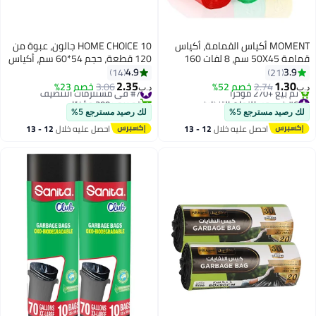
MOMENT أكياس القمامة، أكياس
HOME CHOICE 10 جالون، عبوة من
قمامة 50X45 سم، 8 لفات 160
120 قطعة، حجم 54*60 سم، أكياس
كيس بكميات كبيرة
قمامة، أكياس نفايات قابلة للتحلل،
4.9
3.9
14
21
بطانات سلة المهملات
2.35
1.30
2.74
خصم 52%
#7 في مستلزمات التنظيف
3.06
خصم 23%
د.ب‏
د.ب‏
#6 في مستلزمات التنظيف
تم بيع +200 مؤخرًا
بتخلّص بسرعة
#7 في مستلزمات التنظيف
لك رصيد مسترجع 5%
لك رصيد مسترجع 5%
تم بيع +270 مؤخرًا
احصل عليه خلال
12 - 13
احصل عليه خلال
12 - 13
#6 في مستلزمات التنظيف
اغسطس
اغسطس