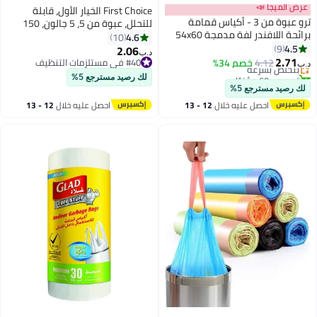
عرض الميجا 📣
First Choice الخيار الأول، قابلة
ترو عبوة من 3 - أكياس قمامة
للتحلل، عبوة من 5، 5 جالون، 150
برائحة اللافندر لفة مدمجة 54x60
قطعة من أكياس القمامة (5x30s)
4.6
10
#27 في مستلزمات التنظيف
سم - 30 كيس × 3
4.5
9
أكياس القمامة، حجم 46x52 سم،
2.06
أقل سعر في 7 يوم
د.ب‏
2.71
أكياس القمامة، بطانة سلة
4.12
بتخلّص بسرعة
خصم 34%
#40 في مستلزمات التنظيف
د.ب‏
تم بيع +60 مؤخرًا
#40 في مستلزمات التنظيف
المهملات، أكياس النفايات
لك رصيد مسترجع 5%
#27 في مستلزمات التنظيف
للاستخدام الداخلي والخارجي، صغير
لك رصيد مسترجع 5%
جداً
احصل عليه خلال
12 - 13
احصل عليه خلال
12 - 13
اغسطس
اغسطس