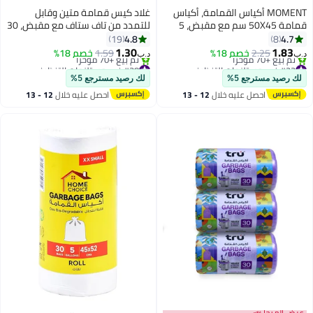
MOMENT أكياس القمامة، أكياس
غلاد كيس قمامة متين وقابل
قمامة 50X45 سم مع مقبض، 5
للتمدد من تاف ستاف مع مقبض، 30
لفات 50 كيس بكميات كبيرة
كيسًا متوسطًا
4.8
4.7
19
8
1.30
1.83
2.25
خصم 18%
1.59
خصم 18%
د.ب‏
د.ب‏
#23 في مستلزمات التنظيف
#38 في مستلزمات التنظيف
أقل سعر في 7 يوم
أقل سعر في 7 يوم
لك رصيد مسترجع 5%
لك رصيد مسترجع 5%
تم بيع +70 مؤخرًا
تم بيع +70 مؤخرًا
احصل عليه خلال
12 - 13
احصل عليه خلال
12 - 13
#23 في مستلزمات التنظيف
#38 في مستلزمات التنظيف
اغسطس
اغسطس
عرض الميجا 📣