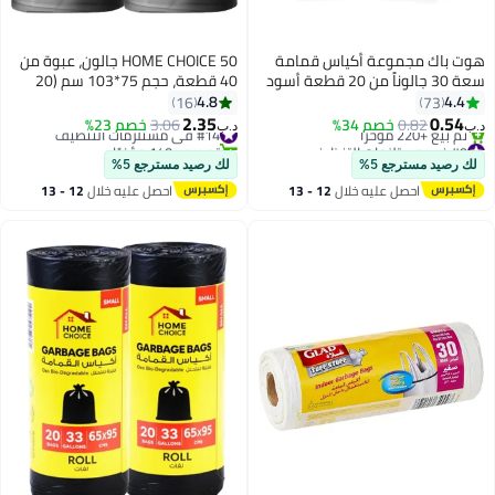
هوت باك مجموعة أكياس قمامة
HOME CHOICE 50 جالون، عبوة من
سعة 30 جالوناً من 20 قطعة أسود
40 قطعة، حجم 75*103 سم (20
65x95سم
كيس قمامة × 2 لفات)، أكياس
4.8
4.4
16
73
قمامة قابلة للتحلل البيولوجي،
2.35
0.54
0.82
خصم 34%
#14 في مستلزمات التنظيف
3.06
خصم 23%
د.ب‏
د.ب‏
بطانات سلة المهملات
#9 في مستلزمات التنظيف
تم بيع +140 مؤخرًا
بتخلّص بسرعة
#14 في مستلزمات التنظيف
لك رصيد مسترجع 5%
لك رصيد مسترجع 5%
تم بيع +220 مؤخرًا
احصل عليه خلال
12 - 13
احصل عليه خلال
12 - 13
#9 في مستلزمات التنظيف
اغسطس
اغسطس