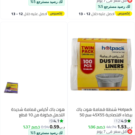
شريطي
أقل سعر في 7 يوم
لك رصيد مسترجع 5%
أقل سعر في 7 يوم
لك رصيد مسترجع 5%
احصل عليه خلال
12 - 13
احصل عليه خلال
12 - 13
اغسطس
اغسطس
Hotpack شنطة قمامة هوت باك
هوت باك أكياس قمامة شديدة
بيضاء اقتصادية 45X55 سم 50
التحمل مكونة من 10 قطع
قطعة × 2 لفة
متوسطة الحجم 30 جالون
4.1
4.9
9
12
0.59
1.53
44.74
خصم 96%
0.94
خصم 37%
د.ب‏
د.ب‏
أقل سعر في 7 يوم
لك رصيد مسترجع 5%