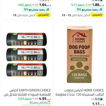
للغاية. أكياس قمامة مانعة للتسرب
1.64
1.86
2.26
خصم 17%
4.39
خصم 62%
د.ب‏
د.ب‏
للاستخدام في المطبخ والمدرسة
لك رصيد مسترجع 5%
لك رصيد مسترجع 5%
والمنزل والمكتب.
احصل عليه خلال
12 - 13
احصل عليه خلال
13
اغسطس
اغسطس
HOME CHOICE أكياس فضلات
EARTH GREEN CHOICE أكياس
الكلاب السميكة 120 عدداً | مقاومة
القمامة السوداء القابلة للتحلل من
4.95
للتسرب، قابلة للتحلل و التحويل إلى
7.42
خصم 33%
إيرث غرين تشويس 55 جالون (80 ×
5.0
1
د.ب‏
بتخلّص بسرعة
سماد
110 سم) – أكياس قمامة متوسطة
1.17
د.ب‏
بتخلّص بسرعة