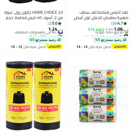
غلاد أكياس قمامة تاف ستاف
HOME CHOICE 33 جالون رول، عبوة
صغيرة بمقبض للحمل، لون أبيض،
من 2، أسود، 40 كيس قمامة، حجم
سعة 20 لتر، 30 كيس أبيض
65x95 سم، أكياس نفايات، بطانة
5.0
4.7
2
39
51x39.5سم
سلة، أكياس نفايات للاستخدام
1.24
1.06
1.24
خصم 14%
#21 في مستلزمات التنظيف
د.ب‏
د.ب‏
الداخلي والخارجي
#24 في مستلزمات التنظيف
تم بيع +100 مؤخرًا
أقل سعر في 30 يوم
#21 في مستلزمات التنظيف
لك رصيد مسترجع 5%
لك رصيد مسترجع 5%
تم بيع +100 مؤخرًا
احصل عليه خلال
12 - 13
احصل عليه خلال
12 - 13
#24 في مستلزمات التنظيف
اغسطس
اغسطس