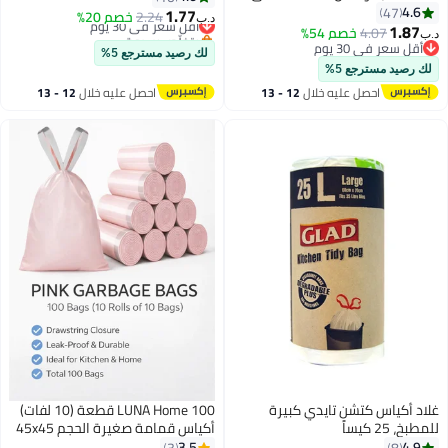
عبوة مزدوجة أسود 65x95سم
4.6
47
من 30 كيس قمامة × 3 لفات
1.77
2.24
أقل سعر في 30 يوم
خصم 20%
د.ب‏
1.87
معطرة)، أكياس قمامة قابلة للتحلل
4.07
خصم 54%
بتخلّص بسرعة
د.ب‏
أقل سعر في 30 يوم
أقل سعر في 30 يوم
الحيوي، بطانات سلة المهملات
لك رصيد مسترجع 5%
أقل سعر في 30 يوم
لك رصيد مسترجع 5%
احصل عليه خلال
12 - 13
احصل عليه خلال
12 - 13
اغسطس
اغسطس
غلاد أكياس كتشن تايدي كبيرة
LUNA Home 100 قطعة (10 لفات)
للمطبخ، 25 كيساً
أكياس قمامة صغيرة الحجم 45x45
سم؛ أكياس قمامة سميكة وقوية
3.5
4.9
3
8