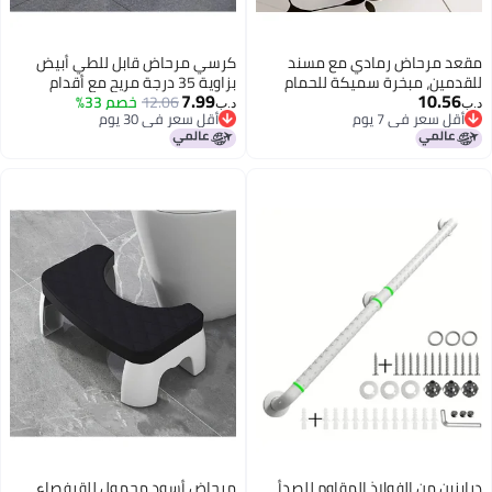
مقعد مرحاض رمادي مع مسند
كرسي مرحاض قابل للطي أبيض
للقدمين، مبخرة سميكة للحمام
بزاوية 35 درجة مريح مع أقدام
7.99
10.56
للكبار، دعامة للقدمين للاستخدام
12.06
خصم 33%
مقاومة للانزلاق لمساعدة الحمام
د.ب‏
د.ب‏
أقل سعر في 7 يوم
أقل سعر في 30 يوم
المنزلي
أقل سعر في 7 يوم
أقل سعر في 30 يوم
درابزين من الفولاذ المقاوم للصدأ
مرحاض أسود محمول للقرفصاء