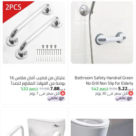
Bathroom Safety Handrail Green
علبتان من قضيب أمان مقاس 16
No Drill Non Slip for Elderly
بوصة من الفولاذ المقاوم للصدأ
7.88
5.22
Disabled
9.04
خصم 42%
11.68
خصم 32%
304، درابزين ثقيل مثبت على الحائط
د.ب‏
د.ب‏
أقل سعر في 30 يوم
أقل سعر في 7 يوم
للمعاقين في الحمام والمرحاض
أقل سعر في 30 يوم
أقل سعر في 7 يوم
والدش والدرجات الخارجية، لكبار
السن والحوامل، مع طقم براغي
التثبيت.