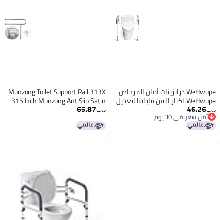
WeHwupe درابزينات أمان المرحاض
Munzong Toilet Support Rail 313X
WeHwupe لكبار السن قابلة للتعديل
315 Inch Munzong AntiSlip Satin
66.87
46.26
إطار أمان المرحاض مع مقابض بار
Brushed Nickel Handicap Grab Bar
د.ب‏
د.ب‏
أقل سعر في 30 يوم
الإمساك المستقل لكبار السن
for Bathroom Stainless Steel
أقل سعر في 30 يوم
والمعاقين يناسب معظم المراحيض
Knurled Safety handrails with Leg
أبيض TRX8002
for Elderly Disabled
Pregnant125Tube