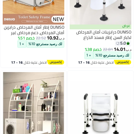
عرض
DUNISO إطار أمان المرحاض، درابزين
DUNISO درابزينات أمان المرحاض
أمان المرحاض، دعم مرحاض غير
10.92
لكبار السن، إطار مسند الذراع
22.52
خصم 51%
قابل للانزلاق، درابزين مرحاض مقاوم
د.ب‏
للمرحاض، درابزينات المرحاض مع
5.0
2
للماء والصدأ مع مساند للذراعين
لك رصيد مسترجع 10%
+ 1
مقابض، تصميم كوب شفط، عرض
14.01
لكبار السن وذوي الاحتياجات الخاصة
22.81
خصم 38%
د.ب‏
وارتفاع قابلان للتعديل، مضادة
لك رصيد مسترجع 10%
+ 1
للانزلاق ومتينة، سعة تحمل قوية،
احصل عليه خلال
16 - 17
احصل عليه خلال
16 - 17
لكبار السن، الحوامل، ذوي الاحتياجات
اغسطس
اغسطس
الخاصة