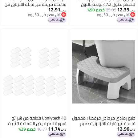
للحمام بطول 47.2 بوصة باللون
بقاعدة مريحة غير قابلة للانزلاق من
12.91
12.39
25.05
خصم 50%
الأبيض، مخصص لسلامة كبار السن،
البلاستيك المتين للتخييم والسفر
د.ب‏
د.ب‏
أقل سعر في 30 يوم
أقل سعر في 30 يوم
مضاد للانزلاق، مقبض حائطي
أقل سعر في 30 يوم
أقل سعر في 30 يوم
للمستشفيات والأشخاص ذوي
الإعاقة
طبع رمادي مرحاض قرفصاء محمول
Uonlytech 40 قطعة من شرائح
قاعدة غير قابلة للانزلاق تصميم
تسوية المراحيض الشفافة لتثبيت
11.74
12.96
مريح للمنزل والتخييم والسفر
16.77
خصم 29%
الأثاث، مناسبة للطاولات والمراحيض
د.ب‏
د.ب‏
غير المستوية، سهلة التركيب