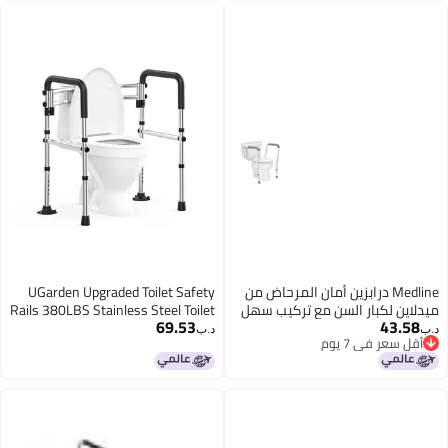
Aluminum Frame
Medline درابزين أمان المرحاض من
UGarden Upgraded Toilet Safety
ميدلاين لكبار السن مع تركيب سهل
Rails 380LBS Stainless Steel Toilet
69.53
43.58
وإطار مرحاض قابل للتعديل في
Rail Frame Adjustable Stand Alone
د.ب‏
د.ب‏
أقل سعر في 7 يوم
الارتفاع درابزين مساعد للحمام مع
Toilet Support with NonSlip Grips
أقل سعر في 7 يوم
مساند للذراعين أمان الحمام سعة
Suction CupsToolFree Assembly
وزن 250 رطل
Fits for ElderlyDisabled