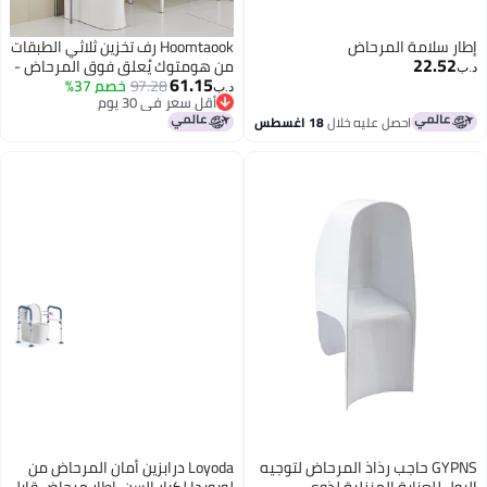
إطار سلامة المرحاض
Hoomtaook رف تخزين ثلاثي الطبقات
22.52
من هومتوك يُعلق فوق المرحاض -
د.ب‏
61.15
97.28
خصم 37%
رف معدني لتنظيم الحمام، منظم
د.ب‏
أقل سعر في 30 يوم
حمام قائم بذاته يُعلق فوق
أقل سعر في 30 يوم
احصل عليه خلال
18 اغسطس
المرحاض، مناسب للحمام وغرفة
الغسيل وغرفة المعيشة، رمادي
GYPNS حاجب رذاذ المرحاض لتوجيه
Loyoda درابزين أمان المرحاض من
البول للعناية المنزلية لذوي
لويويدا لكبار السن، إطار مرحاض قابل