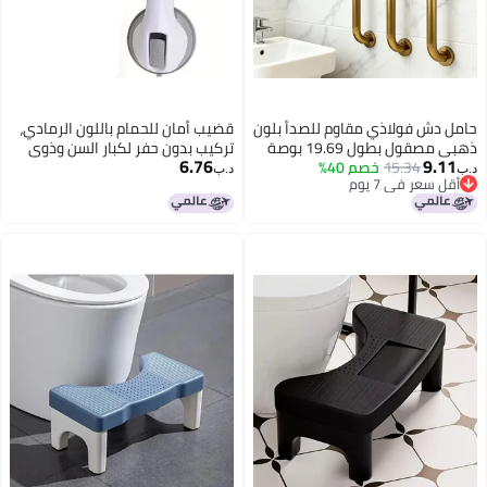
حامل دش فولاذي مقاوم للصدأ بلون
قضيب أمان للحمام باللون الرمادي،
ذهبي مصقول بطول 19.69 بوصة
تركيب بدون حفر لكبار السن وذوي
6.76
9.11
15.34
خصم 40%
مقبض أمان غير قابل للانزلاق
الاحتياجات الخاصة
د.ب‏
د.ب‏
أقل سعر في 7 يوم
للمرحاض
أقل سعر في 7 يوم