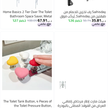
Saihisday رف تخزين للحمام من
Home Basics 2 Tier Over The Toilet
طبقتين من Saihisday، يُركّب فوق
Bathroom Space Saver, Metal
67.91
35.81
56.74
خصم 36%
المرحاض، سعة كبيرة، منظم حمام
108.09
خصم 37%
Bathroom Shelf Storage Unit,
د.ب‏
د.ب‏
بدون حفر، للحمام
Anti-rust, White
هيلث مارت إطار مرحاض إضافي
The Toilet Tank Button, 4 Pieces of
العرض من الفولاذ المطلي بالبودرة
the Toilet Pressure Button,