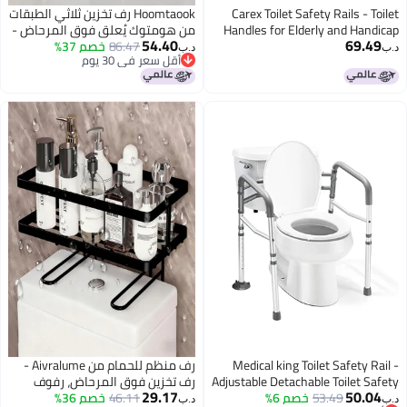
Carex Toilet Safety Rails - Toilet
Hoomtaook رف تخزين ثلاثي الطبقات
Handles for Elderly and Handicap
من هومتوك يُعلق فوق المرحاض -
54.40
69.49
Toilet Safety Rails, Toilet Safety
86.47
خصم 37%
رف معدني لتنظيم الحمام، منظم
د.ب‏
د.ب‏
أقل سعر في 30 يوم
Frame, Toilet Rails for Elderly and
حمام قائم بذاته يُعلق فوق
أقل سعر في 30 يوم
Toilet Bars for Elderly and Disabled
المرحاض، مناسب للحمام وغرفة
الغسيل، أسود
Medical king Toilet Safety Rail -
رف منظم للحمام من Aivralume -
Adjustable Detachable Toilet Safety
رف تخزين فوق المرحاض، رفوف
29.17
50.04
53.49
خصم 6%
Frame with Handles Heavy-Duty
46.11
خصم 36%
عائمة من طبقتين مع خطافات، بدون
د.ب‏
د.ب‏