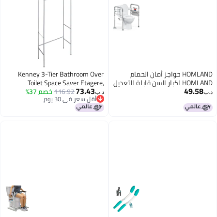
HOMLAND حواجز أمان الحمام
Kenney 3-Tier Bathroom Over
HOMLAND لكبار السن قابلة للتعديل
Toilet Space Saver Etagere,
73.43
49.58
بارتفاع وعرض 350 رطل مقابض
Polished Pewter
116.92
خصم 37%
د.ب‏
د.ب‏
أقل سعر في 30 يوم
للحمام لكبار السن وذوي الإعاقة
أقل سعر في 30 يوم
إطار أمان للحمام قابل للطي يناسب
أي مرحاض