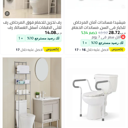
ميشيدا مساندات أمان المرحاض
رف تخزين للحمام فوق المرحاض، رف
للكبار في السن، مساندات الحمام،
ثلاثي الطبقات أسفل الغسالة، رف
14.08
28.72
43.92
خصم 34%
إطار مساند المرحاض القابل لضبط
حمام، منظم رفوف المرحاض، رف
د.ب‏
د.ب‏
أقل سعر في 7 يوم
العرض والارتفاع، دعم معزز للأشخاص
تخزين المناشف، حامل زاوية
لك رصيد مسترجع 10%
+ 1
أقل سعر في 7 يوم
ذوي الإعاقة
للمرحاض
لك رصيد مسترجع 10%
+ 1
احصل عليه خلال
16 - 17
احصل عليه خلال
17
اغسطس
اغسطس