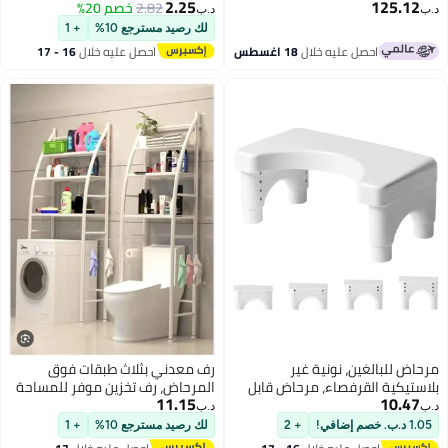
2.25
125.12
من هيلث مارت
2.82
خصم 20%
auxiliary Button for the Toilet Tank,
د.ب‏
د.ب‏
the Toilet Button Handle, the Upper
لك رصيد مسترجع 10%
+ 1
Water Handle, the Water Tank
احصل عليه خلال
18 اغسطس
احصل عليه خلال
16 - 17
Auxiliary Tool
اغسطس
مرحاض للبالغين، نونية غير
رف معدني بثلاث طبقات فوق
بلاستيكية القرفصاء، مرحاض قابل
المرحاض، رف تخزين موفر للمساحة
11.15
10.47
للضبط مرحاض القرفصاء، 35 درجة
للحمام، خزانة مرحاض معدنية،
د.ب‏
د.ب‏
وضع تشوه صحي، أقدام بلاستيكية
رفوف للمطبخ
1.05 د.ب. خصم إضافي!
+ 2
لك رصيد مسترجع 10%
+ 1
مضادة للانزلاق، أبيض