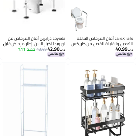
careX rails أمان المرحاض القابلة
Loyoda درابزين أمان المرحاض من
للتعديل والقابلة للفصل من كاريكس
لويويدا لكبار السن، إطار مرحاض قابل
42.90
40.99
مع مقابض لكبار السن وذوي الإعاقة
48.49
خصم 11%
للتعديل في الارتفاع، مقابض مرحاض
د.ب‏
د.ب‏
إطار أمان المرحاض الثقيل غير القابل
قابلة للتعديل، درابزين المرحاض يوفر
للانزلاق مع مقابض مبطنة وإطار من
الدعم لكبار السن والحوامل وذوي
الألمنيوم
الإعاقة