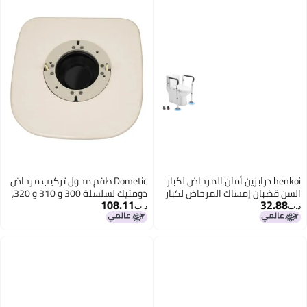
henkoi درابزين أمان المرحاض لكبار
Dometic طقم محول تركيب مرحاض
السن قضبان إمساك المرحاض لكبار
دومتيك لسلسلة 300 و 310 و 320،
108.11
32.88
السن وذوي الإعاقة مقابض
لون عظمى
د.ب‏
د.ب‏
المرحاض لكبار السن مع عرض
وارتفاع قابلين للتعديل سعة وزن
350 رطل