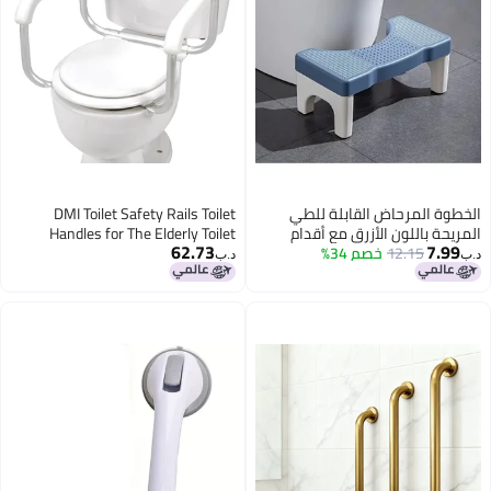
الخطوة المرحاض القابلة للطي
DMI Toilet Safety Rails Toilet
المريحة باللون الأزرق مع أقدام
Handles for The Elderly Toilet
62.73
7.99
12.15
خصم 34%
مقاومة للانزلاق وزاوية 35 درجة
Safety Handrails Frame Easy
د.ب‏
د.ب‏
Assembly with no Tools, White