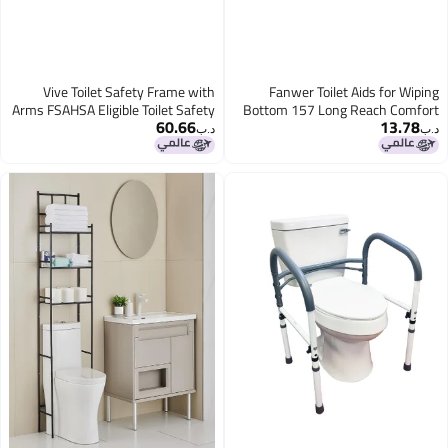
Vive Toilet Safety Frame with
Fanwer Toilet Aids for Wiping
Arms FSAHSA Eligible Toilet Safety
Bottom 157 Long Reach Comfort
60.66
13.78
Support Rail for Seniors Toilet Bar
Butt Wiper Tools Bottom Buddy
د.ب‏
د.ب‏
with Handles for Elderly
Wiping aid Self Assist for Men
Handicapped Disabled Bathroom
Women
Assistance Aid to Help Stand
DisabledElderlyPregnantand Back
Surgery Recovery 2 Pack