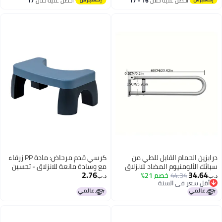
احصل عليه خلال
16 - 17
احصل عليه خلال
17
اغسطس
اغسطس
درابزين الحمام القابل للطي من
كرسي قدم مرحاض: مادة PP زرقاء
سبائك الألومنيوم المضاد للانزلاق
مع وسادة مانعة للانزلاق - تحسين
2.76
34.64
44.34
خصم 21%
لدعم كبار السن وذوي الإعاقة
وضعية التغوط، مقعد مرحاض
د.ب‏
د.ب‏
أقل سعر في السنة
متنقل للقرفصاء للاستخدام المنزلي
أقل سعر في السنة
والسفر