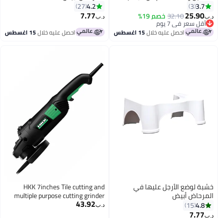
كرسي مسند قدم للصالونات
4.2
3.7
27
3
ومحلات الأظافر (أبيض)
7.77
25.90
32.10
خصم 19%
د.ب‏
د.ب‏
أقل سعر في 7 يوم
أقل سعر في 7 يوم
احصل عليه خلال
15 اغسطس
احصل عليه خلال
15 اغسطس
خشبة لوضع الأرجل عليها في
HKK 7inches Tile cutting and
المرحاض أبيض
multiple purpose cutting grinder
43.92
diameter:115mm No-load
4.8
15
د.ب‏
Speed:11000r/min Voltage:220-
7.77
د.ب‏