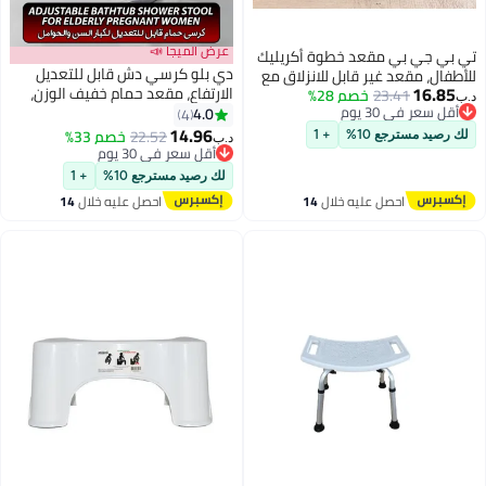
عرض الميجا 📣
تي بي جي بي مقعد خطوة أكريليك
دي بلو كرسي دش قابل للتعديل
للأطفال، مقعد غير قابل للانزلاق مع
16.85
الارتفاع، مقعد حمام خفيف الوزن،
23.41
خصم 28%
مقابض للأطفال والبالغين، مقعد
د.ب‏
أقل سعر في 30 يوم
كرسي أمان غير قابل للانزلاق لحوض
4.0
شفاف للأطفال لتدريب الحمام، مقعد
4
أقل سعر في 30 يوم
الاستحمام لذوي الاحتياجات الخاصة
14.96
قدم شفاف من الأكريليك للحمام،
22.52
خصم 33%
لك رصيد مسترجع 10%
+ 1
د.ب‏
وكبار السن والنساء الحوامل
غرفة النوم، المطبخ
أقل سعر في 30 يوم
أقل سعر في 30 يوم
والمرضى بعد الجراحة، مع مقابض
لك رصيد مسترجع 10%
+ 1
وحوامل رأس دش مدمجة
احصل عليه خلال
14
احصل عليه خلال
14
اغسطس
اغسطس