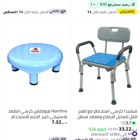
230V
لك رصيد مسترجع 10%
+ 1
احصل عليه خلال
14
احصل عليه خلال
14 اغسطس
اغسطس
ميشيدا كرسي استحمام مع ظهر
Homfine هومفاين كرسي/مقعد
قابل لتعديل الارتفاع ومقعد مبطن
بلاستيكي كبير الحجم للاستخدام
7.32
ومقاوم للانزلاق
المتعدد في الحمام والمنزل (1
3.7
3
د.ب‏
قطعة، أزرق)
33.22
43.81
خصم 24%
د.ب‏
#9 في مقاعد الاستحمام
#9 في مقاعد الاستحمام
احصل عليه خلال
15 اغسطس