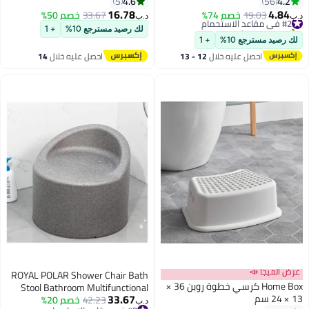
المحمول القرفصاء غير قابل
السن والمعاقين، خفيف الوزن
4.6
4.2
5
56
للانزلاق، مقعد مرحاض القرفصاء
ومضاد للانزلاق، مقعد استحمام
16.78
4.84
#2 في مقاعد الاستحمام
19.03
خصم 74%
33.67
خصم 50%
د.ب‏
د.ب‏
للحمام، 40 × 21 × 17 سم
طبي، مقعد حمام وحوض استحمام
تم بيع +40 مؤخرًا
لك رصيد مسترجع 10%
+ 1
#2 في مقاعد الاستحمام
آمن لكبار السن الحوامل المصابات
لك رصيد مسترجع 10%
+ 1
احصل عليه خلال
12 - 13
احصل عليه خلال
14
اغسطس
اغسطس
عرض الميجا 📣
ROYAL POLAR Shower Chair Bath
Home Box كرسي خطوة روبن 36 ×
Stool Bathroom Multifunctional
33.67
13 × 24 سم
42.23
خصم 20%
Chair Seat, Waterproof Small Sofa
د.ب‏