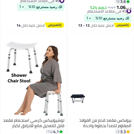
#8 في مقاعد الاستحمام
3.6
Bathroom Non-Slip Elderly Bath
9
#8 في مقاعد الاستحمام
1.06
Washing and Shampooing Safety
#3 في مقاعد الاستحمام
1.41
خصم 24%
لك رصيد مسترجع 10%
+ 1
د.ب‏
تم بيع +10 مؤخرًا
Chair Capacity 250KG
#3 في مقاعد الاستحمام
لك رصيد مسترجع 10%
+ 1
احصل عليه خلال
12 - 13
احصل عليه خلال
14
اغسطس
اغسطس
بيونكس مقعد قدم من الفولاذ
توشيونيكس كرسي استحمام مقعد
المقاوم للصدأ بخطوة واحدة
قابل للتعديل مانع للانزلاق لكبار
السن والمعاقين، خفيف الوزن
4.1
3.3
14
3