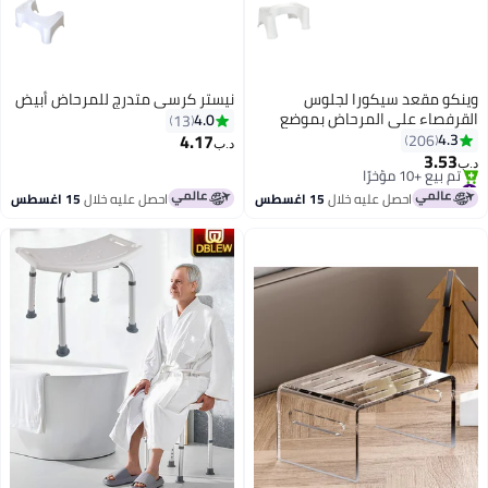
وينكو مقعد سيكورا لجلوس
نيستر كرسي متدرج للمرحاض أبيض
القرفصاء على المرحاض بموضع
4.0
13
للقدم أبيض 48x20.5x33.5سم
4.17
4.3
206
د.ب‏
3.53
د.ب‏
#4 في مقاعد الاستحمام
أقل سعر في 7 يوم
احصل عليه خلال
15 اغسطس
احصل عليه خلال
15 اغسطس
تم بيع +10 مؤخرًا
#4 في مقاعد الاستحمام