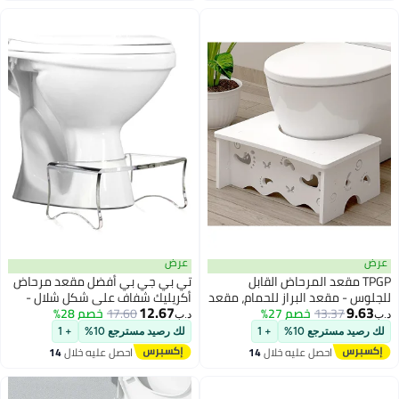
عرض
عرض
TPGP مقعد المرحاض القابل
تي بي جي بي أفضل مقعد مرحاض
للجلوس - مقعد البراز للحمام، مقعد
أكريليك شفاف على شكل شلال -
12.67
9.63
المرحاض
13.37
خصم 27%
17.60
خصم 28%
مقعد تواليت للجلوس القرفصاء
د.ب‏
د.ب‏
لك رصيد مسترجع 10%
+ 1
لك رصيد مسترجع 10%
+ 1
احصل عليه خلال
14
احصل عليه خلال
14
اغسطس
اغسطس