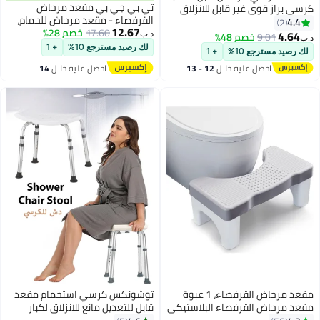
تي بي جي بي مقعد مرحاض
كرسي براز قوي غير قابل للانزلاق
القرفصاء - مقعد مرحاض للحمام،
للبالغين مع تدليك للقدم، يمنع
4.4
2
12.67
17.60
خصم 28%
مقعد نونية المرحاض، مركب من
الإمساك، مسند للقدم لتحسين حركة
4.64
9.01
خصم 48%
د.ب‏
د.ب‏
الخشب والبلاستيك، 7 انش، مقعد
الأمعاء، أبيض
لك رصيد مسترجع 10%
+ 1
لك رصيد مسترجع 10%
+ 1
حمام للبالغين وكبار السن
احصل عليه خلال
12 - 13
احصل عليه خلال
14
اغسطس
اغسطس
مقعد مرحاض القرفصاء، 1 عبوة
توشونكس كرسي استحمام مقعد
مقعد مرحاض القرفصاء البلاستيكي
قابل للتعديل مانع للانزلاق لكبار