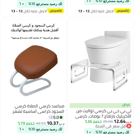
لك رصيد مسترجع 10%
+ 1
أقل سعر في السنة
× 21 × 17 سم
لك رصيد مسترجع 10%
+ 1
احصل عليه خلال
12 - 13
احصل عليه خلال
12 - 13
اغسطس
اغسطس
عرض
ميكسد كرسي الصلاة كرسي
تي بي جي بي كرسي تواليت من
السجود كراسي أساسية لشهر
الأكريليك بارتفاع 7 بوصات، كرسي
رمضان القرآن الكريم| رمضان| عروض
5.0
3
12.64
20.06
خصم 36%
حمام مقاوم للانزلاق، شفاف للجلوس
خاصة|
10.37
49.55
خصم 79%
د.ب‏
د.ب‏
أقل سعر في السنة
في وضعية القرفصاء للبالغين
أقل سعر في السنة
لك رصيد مسترجع 10%
+ 1
لك رصيد مسترجع 10%
+ 1