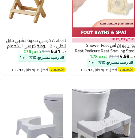
عرض الميجا 📣
Arabest كرسي خطوة خشبي قابل
يو إن يو إن أس Shower Foot
للطي - 12 بوصة كرسي استحمام
6.31
Rest,Pedicure Rest Shaving Stool
9.91
خصم 36%
خشبي لمنتجع صحي مقعد
د.ب‏
4.99
23.43
خصم 78%
for Inside Shower,Anti-Slip with
للاستحمام، حلاقة الساقين وراحة
د.ب‏
لك رصيد مسترجع 10%
+ 1
Suction Cup to Shave Legs, Step
القدمين
لك رصيد مسترجع 10%
+ 1
Legs,Beige
احصل عليه خلال
12 - 13
احصل عليه خلال
12 - 13
اغسطس
اغسطس