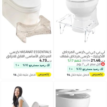
تي بي جي بي كرسي المرحاض
HASANAT ESSENTIALS كرسي
الأكريليك - كرسي مرحاض شفاف
المرحاض الأساسي القابل للانزلاق
4.73
21.46
للحمام
26.04
خصم 17%
غير القابل للانزلاق للبالغين والأطفال
د.ب‏
د.ب‏
أقل سعر في 7 يوم
بتصميم حديث شفاف
لك رصيد مسترجع 10%
+ 1
أقل سعر في 7 يوم
لك رصيد مسترجع 10%
+ 1
احصل عليه خلال
14
احصل عليه خلال
14
اغسطس
اغسطس