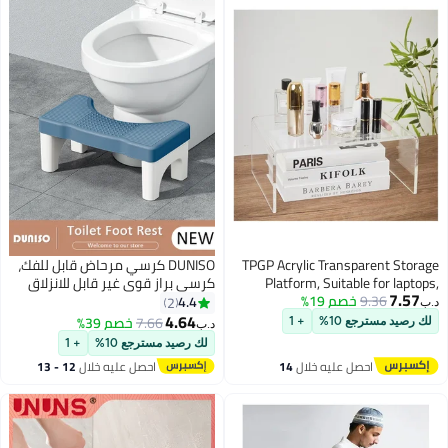
TPGP Acrylic Transparent Storage
DUNISO كرسي مرحاض قابل للفك،
Platform, Suitable for laptops,
كرسي براز قوي غير قابل للانزلاق
7.57
9.36
خصم 19%
Small Art Decorations, Leg stools,
للبالغين مع تدليك للقدم، يمنع
4.4
2
د.ب‏
Shoe Changing stools
الإمساك، مسند للقدم لتحسين حركة
4.64
7.66
خصم 39%
لك رصيد مسترجع 10%
+ 1
د.ب‏
الأمعاء، أزرق
لك رصيد مسترجع 10%
+ 1
احصل عليه خلال
14
احصل عليه خلال
12 - 13
اغسطس
اغسطس