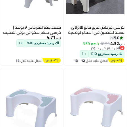
كرسي مرحاض مريح مانع للانزلاق،
مسند قدم للمرحاض 9 بوصة |
مسند للقدمين في الحمام لوضعية
كرسي حمام سكواتي بوتي لتخفيف
4.71
القرفصاء الطبيعية، متين وسهل
الإمساك والحفاظ على وضعية صحية
5.0
1
د.ب‏
التنظيف، 40 × 21 × 17 سم
| كرسي مرحاض سكواتي مانع
4.32
10.59
خصم 59%
لك رصيد مسترجع 10%
+ 1
د.ب‏
للانزلاق - الإمارات العربية المتحدة
أقل سعر في 7 يوم
أقل سعر في 7 يوم
لك رصيد مسترجع 10%
+ 1
احصل عليه خلال
12 - 13
احصل عليه خلال
14
اغسطس
اغسطس