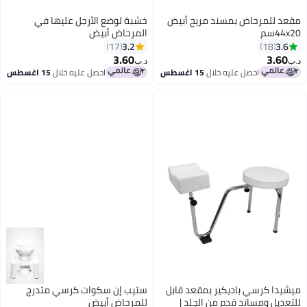
مقعد للمرحاض بمسند مريح أبيض
خشبة لوضع الأرجل عليها في
44x20سم
المرحاض أبيض
3.2
3.6
17
18
3.60
3.60
د.ب‏
د.ب‏
احصل عليه خلال
15 اغسطس
احصل عليه خلال
15 اغسطس
ميشيدا كرسي باديكير بمقعد قابل
ستيب إن سكوات كرسي متدرج
للتعديل ومساند قدم من الجلد |
للمرحاض أبيض