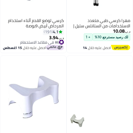
مهرا كرسي طبي متعدد
كرسي لوضع القدم أثناء استخدام
الاستخدامات من الستانلس ستيل |
المرحاض أبيض 9بوصة
10.08
فضي | كرسي معدني متين
4.1
191
د.ب‏
للمستشفيات، صحي وسهل
3.94
لك رصيد مسترجع 10%
+ 1
د.ب‏
التنظيف | لا يتطلب أي تجميع | مثالي
#6 في مقاعد الاستحمام
للعيادات، والمختبرات، والمدارس،
#6 في مقاعد الاستحمام
احصل عليه خلال
14
احصل عليه خلال
15 اغسطس
والمكاتب، والفعاليات، والمنازل،
اغسطس
والاستخدام اليومي