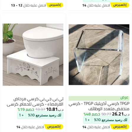
احصل عليه خلال
14
احصل عليه خلال
12 - 13
اغسطس
اغسطس
عرض
تي بي جي بي كرسي مرحاض
TPGP كرسي أكريليك TPGP - كرسي
القرفصاء - كرسي للحمام، كرسي
10.81
منخفض متعدد الوظائف
13.37
خصم 19%
مرحاض، مركب من الخشب
د.ب‏
26.21
50.77
خصم 48%
والبلاستيك، 9 بوصات، كرسي حمام
د.ب‏
لك رصيد مسترجع 10%
+ 1
للكبار وكبار السن
لك رصيد مسترجع 10%
+ 1
احصل عليه خلال
14
احصل عليه خلال
14
اغسطس
اغسطس