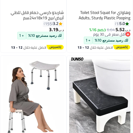
وهاواي Toilet Stool Squat for
شاربدو كرسي حمام قابل للطي
Adults, Sturdy Plastic Pooping
أبيض/بيج 24x18x19سم
Stool, Non-Slip Squatting Poop
3.2
5.0
155
1
Stool for Bathroom,
3.19
5.52
6.64
خصم 16%
د.ب‏
د.ب‏
Toilet Assistance Step Stool, 17cm
أقل سعر في 30 يوم
لك رصيد مسترجع 10%
+ 1
أقل سعر في 30 يوم
(7inch) Potty Foot Stool
لك رصيد مسترجع 10%
+ 1
احصل عليه خلال
12 - 13
احصل عليه خلال
12 - 13
اغسطس
اغسطس