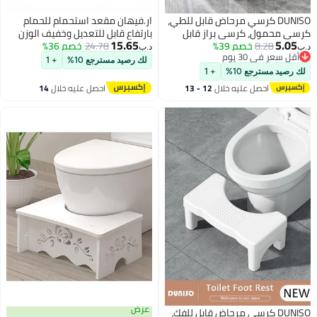
DUNISO كرسي مرحاض قابل للطي،
ار.فيهان مقعد استحمام للحمام
كرسي محمول، كرسي براز قابل
بارتفاع قابل للتعديل وخفيف الوزن
15.65
5.05
8.28
خصم 39%
للطي، كرسي قدم لوضعية الجلوس،
24.78
خصم 36%
ومضاد للانزلاق ومقعد مرحاض طبي
د.ب‏
د.ب‏
أقل سعر في 30 يوم
خطوة مضادة للانزلاق للبالغين،
لكبار السن ذوي الإعاقة والأفراد
لك رصيد مسترجع 10%
+ 1
أقل سعر في 30 يوم
ملحقات الحمام لجميع الأعمار
المسنين والتعافي بعد الجراحة
لك رصيد مسترجع 10%
+ 1
والنساء الحوامل، مثالي للاستخدام
احصل عليه خلال
12 - 13
احصل عليه خلال
14
في الحمامات الصغيرة وحجرات
اغسطس
اغسطس
الاستحمام
عرض
DUNISO كرسي مرحاض قابل للفك،