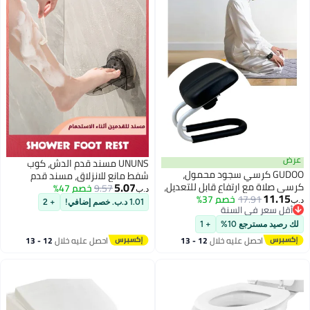
عرض
UNUNS مسند قدم الدش، كوب
GUDOO كرسي سجود محمول،
شفط مانع للانزلاق، مسند قدم
5.07
كرسي صلاة مع ارتفاع قابل للتعديل،
9.57
خصم 47%
للحلاقة، حامل للقدم للاستحمام
د.ب‏
11.15
17.91
خصم 37%
كرسي تأمل وكرسي يوغا مزود
الداخلي، رمادي
د.ب‏
1.01 د.ب. خصم إضافي!
+ 2
أقل سعر في السنة
بوسادة ناعمة، كرسي سجود
أقل سعر في السنة
للصلاة، مقعد دعم السجود
لك رصيد مسترجع 10%
+ 1
للاستخدام في المنزل أو المكتب أو
احصل عليه خلال
12 - 13
احصل عليه خلال
12 - 13
المسجد أو أثناء السفر – باللون
اغسطس
اغسطس
الأسود.