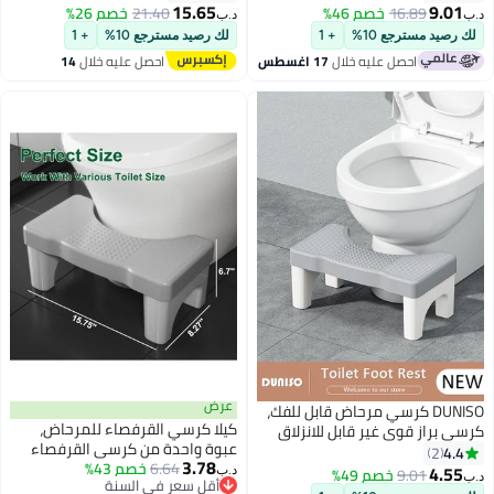
ومضاد للانزلاق، مقعد استحمام
15.65
9.01
16.89
خصم 46%
21.40
خصم 26%
د.ب‏
د.ب‏
طبي، مقعد حمام وحوض استحمام
لك رصيد مسترجع 10%
+ 1
لك رصيد مسترجع 10%
+ 1
آمن لكبار السن الحوامل المصابات
احصل عليه خلال
17 اغسطس
احصل عليه خلال
14
اغسطس
عرض
DUNISO كرسي مرحاض قابل للفك،
كيلا كرسي القرفصاء للمرحاض،
كرسي براز قوي غير قابل للانزلاق
عبوة واحدة من كرسي القرفصاء
للبالغين مع تدليك للقدم، يمنع
4.4
2
3.78
6.64
خصم 43%
للمرحاض، كرسي مرحاض بلاستيكي
الإمساك، مسند للقدم لتحسين حركة
4.55
9.01
خصم 49%
د.ب‏
د.ب‏
أقل سعر في السنة
محمول غير قابل للانزلاق للحمام، 40
الأمعاء، رمادي