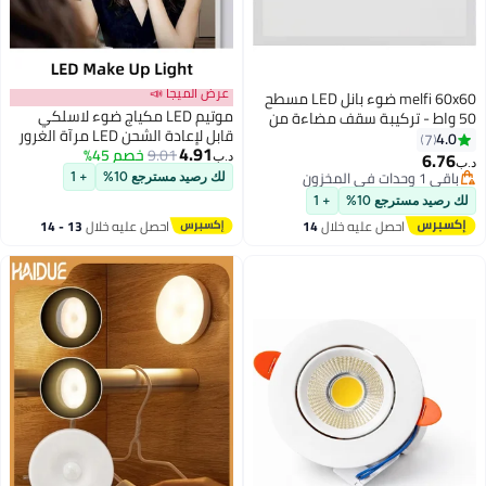
عرض الميجا 📣
melfi 60x60 ضوء بانل LED مسطح
موتيم LED مكياج ضوء لاسلكي
50 واط - تركيبة سقف مضاءة من
قابل لإعادة الشحن LED مرآة الغرور
الحواف، خالية من الوميض، لا يوجد
4.0
7
4.91
9.01
خصم 45%
مع 4 لمبات شفط كوب تركيب
ضوء فوق بنفسجي أو أزرق - 85-
6.76
باقي 1 وحدات في المخزون
د.ب‏
د.ب‏
منضدة خلع الملابس للحمام ماكياج
265 فولت ضوء سقف معلق
تم بيع +10 مؤخرًا
لك رصيد مسترجع 10%
+ 1
خلع الملابس
باقي 1 وحدات في المخزون
للاستخدام المنزلي والتجاري
لك رصيد مسترجع 10%
+ 1
الداخلي (6500 كيلفن ضوء النهار)
احصل عليه خلال
14
احصل عليه خلال
13 - 14
اغسطس
اغسطس