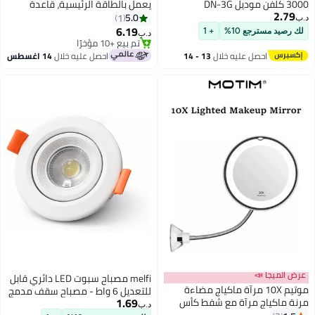
3000 كلفن موديل DN-3G
يعمل بالطاقة الرئيسية، قاعدة
2.79
GU10 دافئة بيضاء لأعلى وأسفل،
5.0
1
د.ب‏
مصباح حائط خارجي مقاوم للماء
6.19
لك رصيد مسترجع 10%
+ 1
د.ب‏
IP65 للباب الأمامي، الشرفة،
تم بيع +10 مؤخرًا
تم بيع +10 مؤخرًا
الحديقة، الفناء
احصل عليه خلال
13 - 14
احصل عليه خلال
14 اغسطس
اغسطس
عرض الميجا 📣
melfi مصباح سبوت LED دائري قابل
موتيم 10X مرآة ماكياج مضاءة
للتعديل 6 واط - مصباح سقف مدمج
1.69
مرنة ماكياج مرآة مع شفط كأس
240 فولت للإنارة الداخلية في
د.ب‏