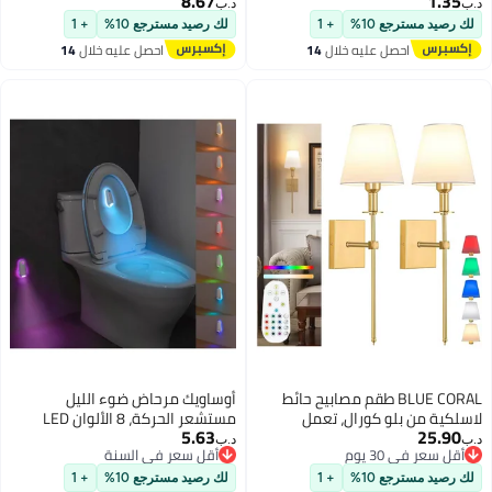
8.67
1.35
متردد - بقعة سقف بيضاء
LED مزاجي مع جهاز تحكم عن بعد،
د.ب‏
د.ب‏
للاستخدام الداخلي
مصباح نسر LED مثبت مغناطيسيًا
لك رصيد مسترجع 10%
+ 1
لك رصيد مسترجع 10%
+ 1
على الحائط، قابل لإعادة الشحن عبر
احصل عليه خلال
14
احصل عليه خلال
14
USB، يعمل بالبطارية، مصباح نسر
اغسطس
اغسطس
قابل للإزالة لإعادة الشحن لغرفة
النوم، غرفة المعيشة، الممر،
المكتب
BLUE CORAL طقم مصابيح حائط
أوساويك مرحاض ضوء الليل
لاسلكية من بلو كورال، تعمل
مستشعر الحركة، 8 الألوان LED
5.63
25.90
بالبطارية، قابلة للشحن، 10 ألوان،
المتغيرة الجدار ضوء مستشعر
د.ب‏
د.ب‏
أقل سعر في 30 يوم
أقل سعر في السنة
تحكم عن بعد، قابلة للتعتيم، 2-pack
الحركة ملحقات الحمام الداخلي
أقل سعر في 30 يوم
أقل سعر في السنة
(ذهبي)
ديكور، إضاءة المرحاض الداخلي
لك رصيد مسترجع 10%
+ 1
لك رصيد مسترجع 10%
+ 1