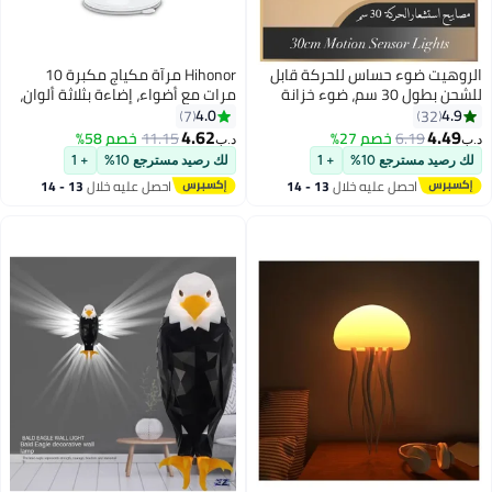
الروهيت ضوء حساس للحركة قابل
Hihonor مرآة مكياج مكبرة 10
للشحن بطول 30 سم، ضوء خزانة
مرات مع أضواء، إضاءة بثلاثة ألوان،
LED مغناطيسي أبيض مع سطوع
مرآة حمام مع كوب شفط، مفتاح
4.0
4.9
7
32
قابل للتعديل، ضوء خزانة لاسلكي
ذكي، دوران 360 درجة، محمولة
4.62
4.49
6.19
خصم 27%
11.15
خصم 58%
د.ب‏
د.ب‏
للمطبخ والدرج والخزانة
لمكياج مفصل
لك رصيد مسترجع 10%
+ 1
لك رصيد مسترجع 10%
+ 1
احصل عليه خلال
13 - 14
احصل عليه خلال
13 - 14
اغسطس
اغسطس