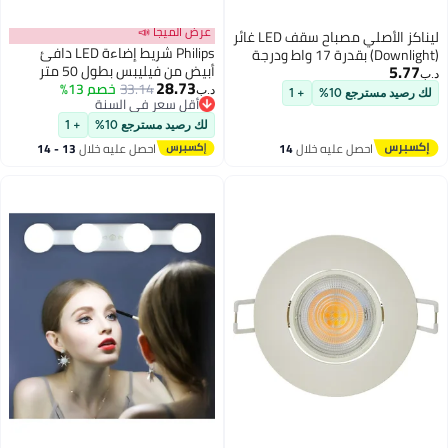
عرض الميجا 📣
ليناكز الأصلي مصباح سقف LED غائر
Philips شريط إضاءة LED دافئ
(Downlight) بقدرة 17 واط ودرجة
5.77
أبيض من فيليبس بطول 50 متر
حرارة لون 3000 كلفن (أبيض دافئ) |
د.ب‏
28.73
33.14
خصم 13%
قطر 150 مم | إضاءة موفرة للطاقة
د.ب‏
لك رصيد مسترجع 10%
+ 1
أقل سعر في السنة
للمنازل والمكاتب
أقل سعر في السنة
لك رصيد مسترجع 10%
+ 1
احصل عليه خلال
14
احصل عليه خلال
13 - 14
اغسطس
اغسطس