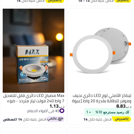
احصل عليه خلال
13 - 14
احصل عليه خلال
14
اغسطس
اغسطس
ليناكز الأصلي لوح LED دائري نحيف
Max مصباح LED دائري قابل للتعديل
وموفر للطاقة بقدرة 20 واط [عبوة
7 واط 240 فولت تيار متردد - ضوء
1.13
8.83
من قطعتين] - هيكل ألومنيوم
سقف أبيض بتصنيف IP40 |
د.ب‏
د.ب‏
#3 في أضواء الحمام
للتركيب الغائر (اللون: أبيض، القطر:
للاستخدام الداخلي في المنزل
لك رصيد مسترجع 10%
+ 1
#3 في أضواء الحمام
20 سم، درجة اللون: أبيض دافئ)
والمكتب
احصل عليه خلال
14
احصل عليه خلال
14 اغسطس
اغسطس