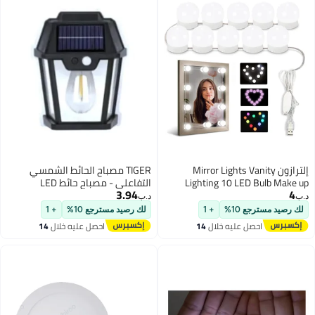
إلترازون Mirror Lights Vanity
TIGER مصباح الحائط الشمسي
Lighting 10 LED Bulb Make up
التفاعلي - مصباح حائط LED
3.94
4
Decoration Lights Hollywood Style
لاسلكي ومقاوم للماء مع مستشعر
د.ب‏
د.ب‏
16 Modes Color Changing Lights
حركة، تشغيل/إيقاف تلقائي من
لك رصيد مسترجع 10%
+ 1
لك رصيد مسترجع 10%
+ 1
for Home Bedroom Bathroom
الغسق إلى الفجر، 3 أوضاع إضاءة،
احصل عليه خلال
14
احصل عليه خلال
14
Dressing Room（USB Powered,
ضوء حائط خارجي وداخلي يعمل
اغسطس
اغسطس
RGBW)
بالطاقة الشمسية للحديقة، المرآب،
الفناء، الشرفة، المدخل وأمان
المنزل - أبيض