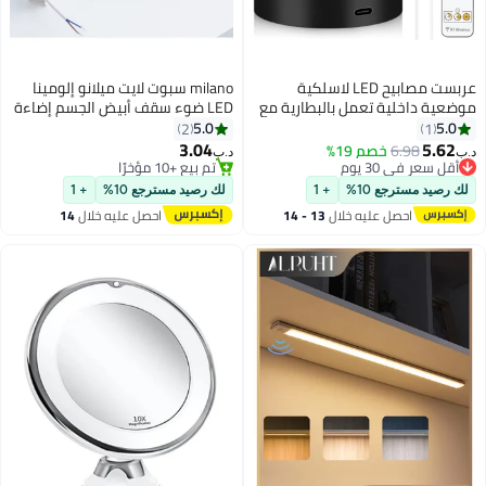
عربست مصابيح LED لاسلكية
milano سبوت لايت ميلانو إلومينا
موضعية داخلية تعمل بالبطارية مع
LED ضوء سقف أبيض الجسم إضاءة
جهاز تحكم عن بعد، مصابيح LED
مدمجة للحمام والمرحاض والمطبخ
5.0
5.0
2
1
داخلية قابلة للشحن مع مؤقت＆
والأضواء التجارية 10 واط أبيض
3.04
5.62
6.98
أقل سعر في 30 يوم
خصم 19%
د.ب‏
د.ب‏
قابلة للتخفيف، 3CCT مصابيح صور
بتخلّص بسرعة
تم بيع +10 مؤخرًا
أقل سعر في 30 يوم
للحائط، أضواء سبوت لايت مميزة
تم بيع +10 مؤخرًا
لك رصيد مسترجع 10%
+ 1
لك رصيد مسترجع 10%
+ 1
للنباتات والأعمال الفنية - أسود
احصل عليه خلال
13 - 14
احصل عليه خلال
14
اغسطس
اغسطس