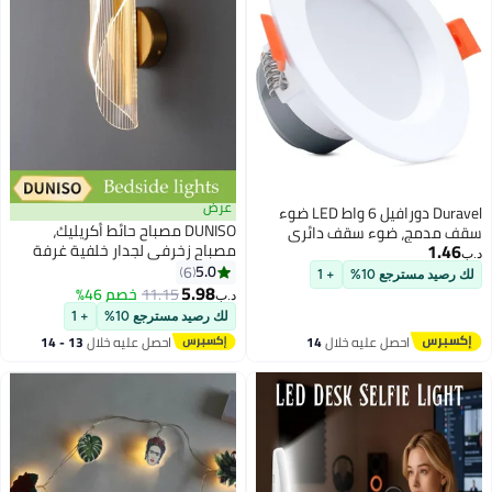
عرض
Duravel دورافيل 6 واط LED ضوء
DUNISO مصباح حائط أكريليك،
سقف مدمج، ضوء سقف دائري
1.46
مصباح زخرفي لجدار خلفية غرفة
أبيض 4 بوصة، تركيب بمشبك نابض،
د.ب‏
المعيشة، مصباح إبداعي لغرفة
5.0
8000 كلفن حديث،
6
لك رصيد مسترجع 10%
+ 1
النوم بجانب السرير في بار الإقامة،
5.98
11.15
خصم 46%
د.ب‏
مصباح درج فندقي ضوء أبيض
لك رصيد مسترجع 10%
+ 1
احصل عليه خلال
14
احصل عليه خلال
13 - 14
اغسطس
اغسطس