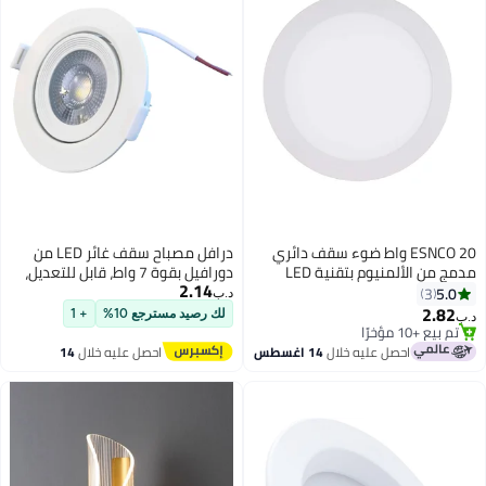
ESNCO 20 واط ضوء سقف دائري
درافل مصباح سقف غائر LED من
مدمج من الألمنيوم بتقنية LED
دورافيل بقوة 7 واط، قابل للتعديل،
2.14
دافئ أبيض 3000 كيلفن موفر
أبيض
5.0
3
د.ب‏
للطاقة 8.66 بوصة 1450 لومن
2.82
لك رصيد مسترجع 10%
+ 1
د.ب‏
AC165-265V 50-60 هرتز IP40
تم بيع +10 مؤخرًا
تم بيع +10 مؤخرًا
(حجم الثقب/القطع Φ 20.5-21.5
احصل عليه خلال
14 اغسطس
احصل عليه خلال
14
سم)
اغسطس