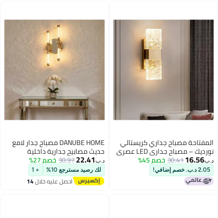
المفتاحة مصباح جداري كريستالي
DANUBE HOME مصباح جدار لامع
نورديك – مصباح جداري LED عصري
حديث مصابيح جدارية داخلية
22.41
16.56
30.41
خصم 45%
وبسيط لغرفة المعيشة وغرفة
30.97
خصم 27%
فوانيس مثبتة على الحائط مزودة
د.ب‏
د.ب‏
النوم والممرات وجانب السرير –
بإضاءة LED تصميم حديث إضاءة
2.05 د.ب. خصم إضافي!
لك رصيد مسترجع 10%
+ 1
وحدة إضاءة جدارية أنيقة
داخلية لغرفة النوم غرفة الطعام
احصل عليه خلال
14
غرفة المعيشة L8.5xW15xH42cm
اغسطس
- نحاس ذهبي