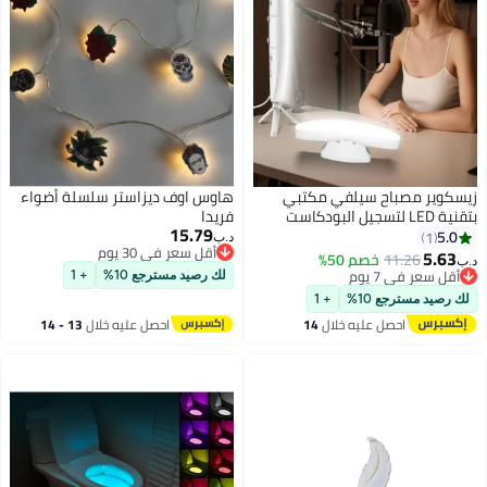
زيسكوير مصباح سيلفي مكتبي
هاوس اوف ديزاستر سلسلة أضواء
بتقنية LED لتسجيل البودكاست
فريدا
15.79
والفيديو - إضاءة مكتبية قابلة
5.0
1
د.ب‏
أقل سعر في 30 يوم
لتعديل السطوع للمكياج، واليوتيوب،
5.63
11.26
خصم 50%
د.ب‏
أقل سعر في 30 يوم
والبث المباشر، وإنشاء المحتوى
أقل سعر في 7 يوم
لك رصيد مسترجع 10%
+ 1
أقل سعر في 7 يوم
لك رصيد مسترجع 10%
+ 1
احصل عليه خلال
14
احصل عليه خلال
13 - 14
اغسطس
اغسطس