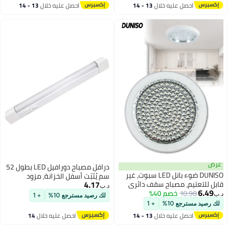
أدوات فريدة للرجال الأطفال هدايا
احصل عليه خلال
13 - 14
احصل عليه خلال
13 - 14
عيد الميلاد (1 حزمة)
اغسطس
اغسطس
عرض
درافل مصباح دورافيل LED بطول 52
DUNISO ضوء بانل LED سبوت، غير
سم يُثبّت أسفل الخزانة، مزود
4.17
قابل للتعتيم، مصباح سقف دائري
بمصابيح LED قابلة للاستبدال
د.ب‏
6.49
10.98
خصم 40%
LED مثبت بدون وميض للمطبخ،
ومفتاح تشغيل/إيقاف.
د.ب‏
لك رصيد مسترجع 10%
+ 1
الحمام، الممر، 6500K
لك رصيد مسترجع 10%
+ 1
احصل عليه خلال
13 - 14
احصل عليه خلال
14
اغسطس
اغسطس