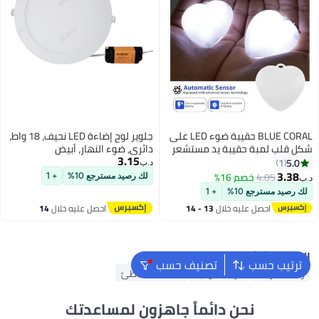
BLUE CORAL حقيبة ضوء LED على
جلوير لوح إضاءة LED نحيف، 18 واط،
شكل قلب لمبة حقيبة يد مستشعر
دائري، ضوء النهار، أبيض
3.15
ضوء حقيبة مضيئة ضوء ليلي
5.0
1
د.ب‏
للنساء
3.38
4.05
خصم 16%
لك رصيد مسترجع 10%
+ 1
د.ب‏
لك رصيد مسترجع 10%
+ 1
احصل عليه خلال
13 - 14
احصل عليه خلال
14
اغسطس
اغسطس
البحث الشائع
ترتيب حسب
تصنيف حسب
وسادة الرقبة
مرتبة هوائية
منشفة الشاطئ
نحن دائماً جاهزون لمساعدتك