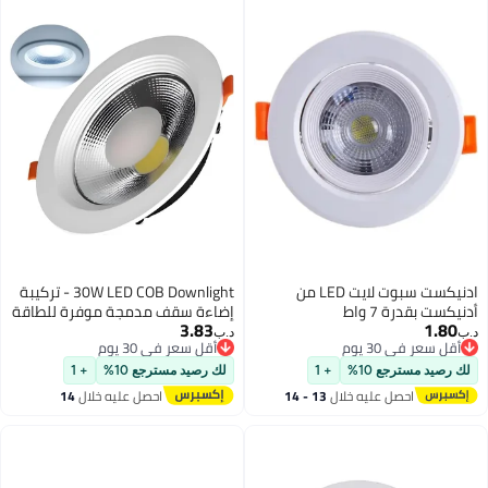
ادنيكست سبوت لايت LED من
30W LED COB Downlight - تركيبة
أدنيكست بقدرة 7 واط
إضاءة سقف مدمجة موفرة للطاقة
3.83
1.80
(6500K)
د.ب‏
د.ب‏
أقل سعر في 30 يوم
أقل سعر في 30 يوم
أقل سعر في 30 يوم
أقل سعر في 30 يوم
لك رصيد مسترجع 10%
+ 1
لك رصيد مسترجع 10%
+ 1
احصل عليه خلال
13 - 14
احصل عليه خلال
14
اغسطس
اغسطس