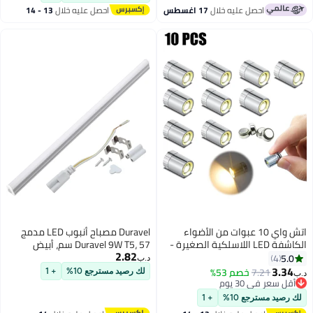
أقل سعر في السنة
مونولايت مدمج
الزينة 4 لمبات نموذج كوب شفط،
احصل عليه خلال
17 اغسطس
احصل عليه خلال
13 - 14
حامل عرض
اغسطس
اتش واي 10 عبوات من الأضواء
Duravel مصباح أنبوب LED مدمج
الكاشفة LED اللاسلكية الصغيرة -
Duravel 9W T5، 57 سم، أبيض
2.82
أضواء مصغرة لاسلكية بيضاء دافئة
5.0
4
د.ب‏
تعمل بالبطارية للفن وعرض
3.34
7.21
خصم 53%
لك رصيد مسترجع 10%
+ 1
د.ب‏
المجوهرات والخزائن ومشاريع DIY
أقل سعر في 30 يوم
(أبيض دافئ)
أقل سعر في 30 يوم
لك رصيد مسترجع 10%
+ 1