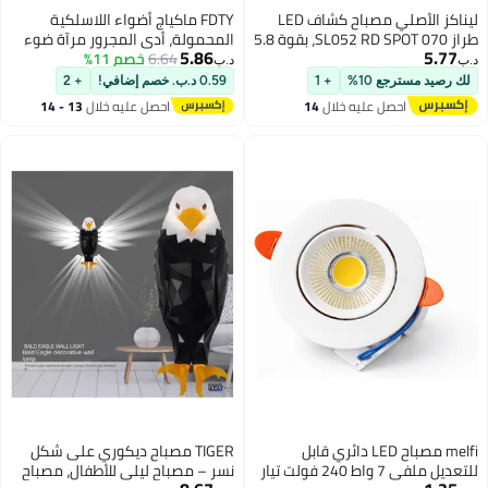
ليناكز الأصلي مصباح كشاف LED
FDTY ماكياج أضواء اللاسلكية
طراز SL052 RD SPOT 070، بقوة 5.8
المحمولة، أدى المجرور مرآة ضوء
5.86
5.77
واط، لون أبيض دافئ (2700 كلفن)،
6.64
خصم 11%
كيت ，USB القابلة لإعادة الشحن، 4
د.ب‏
د.ب‏
هيكل أبيض - أبيض دافئ
مصابيح قابلة للتخفيف متعددة
لك رصيد مسترجع 10%
+ 1
0.59 د.ب. خصم إضافي!
+ 2
الوظائف ملء أضواء بطارية
احصل عليه خلال
14
احصل عليه خلال
13 - 14
مدعومة لملابس طاولة الحمام ，لا
اغسطس
اغسطس
مرآة
melfi مصباح LED دائري قابل
TIGER مصباح ديكوري على شكل
للتعديل ملفي 7 واط 240 فولت تيار
نسر – مصباح ليلي للأطفال، مصباح