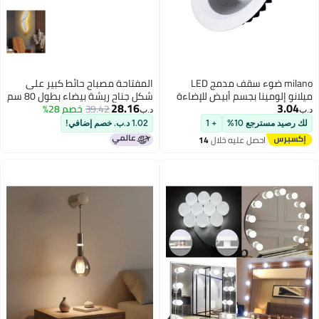
milano ضوء سقف مدمج LED
المفتاحة مصباح حائط كبير على
ميلانو إلومينا بجسم أبيض للإضاءة
شكل جناح ريشة بيضاء بطول 80 سم
28.16
3.04
في الحمام والمرحاض والمطبخ
39.42
خصم 28%
مزود بإضاءة شريطية LED - منحوتة
د.ب‏
د.ب‏
والأماكن التجارية 10 واط أبيض دافئ
جناح ملاك معلقة، قطعة ديكور
لك رصيد مسترجع 10%
+ 1
1.02 د.ب. خصم إضافي!
مميزة للتصوير الفوتوغرافي
احصل عليه خلال
14
الإبداعي وإضاءة المنزل
اغسطس