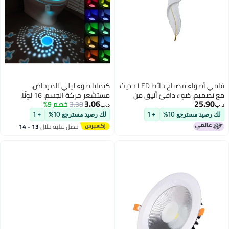
فامي أضواء مصباح حائط LED حديث
كيمايا ضوء ليلي للمرحاض،
مع تصميم، ضوء دافئ أنيق من
مستشعر حركة الجسم، 16 لونًا،
3.06
25.90
الراتنج الجدار الشمعدان الإضاءة
3.38
خصم 9%
مصباح مقعد المرحاض، قابل للشحن
د.ب‏
د.ب‏
لغرفة النوم وغرفة المعيشة وغرفة
عبر USB، ضوء ليلي للمرحاض نشط
لك رصيد مسترجع 10%
+ 1
لك رصيد مسترجع 10%
+ 1
الطعام والممر، نوع تركيب الإضاءة
بالحركة قابل للتعديل لأي مرحاض
احصل عليه خلال
13 - 14
المثبت على الحائط مقاس 60 سم
اغسطس