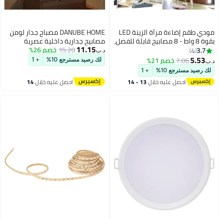
مودي طقم إضاءة مرآة الزينة LED
DANUBE HOME مصباح جدار لومن
بقوة 8 واط - 8 مصابيح قابلة للفصل،
مصابيح جدارية داخلية عصرية
11.15
3 أوضاع ألوان، وتحكم ذكي في شدة
15.20
خصم 26%
فوانيس مثبتة على الحائط مزودة
3.7
4
د.ب‏
الإضاءة لمرآة مكياج على طراز
بإضاءة LED مدمجة + تصميم حديث
5.53
7.06
خصم 21%
لك رصيد مسترجع 10%
+ 1
د.ب‏
هوليوود
G9 إضاءة داخلية لغرفة النوم غرفة
لك رصيد مسترجع 10%
+ 1
الطعام غرفة المعيشة
احصل عليه خلال
13 - 14
احصل عليه خلال
14
L10xW11xH40cm-رمادي دخاني
اغسطس
اغسطس