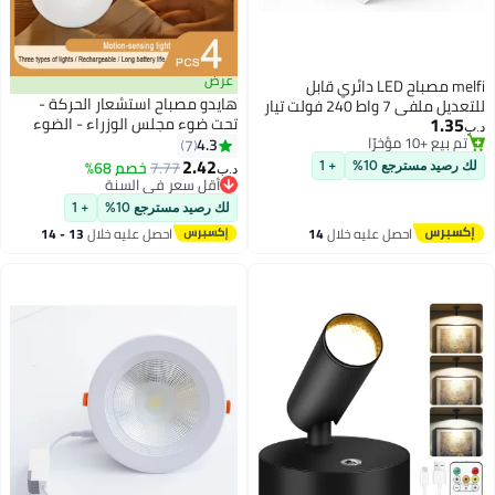
عرض
melfi مصباح LED دائري قابل
هايدو مصباح استشعار الحركة -
للتعديل ملفي 7 واط 240 فولت تيار
1.35
تحت ضوء مجلس الوزراء - الضوء
متردد - بقعة سقف بيضاء - ضوء
د.ب‏
تم بيع +10 مؤخرًا
الأبيض والضوء الدافئ - مطبخ ، درج
4.3
مدمج داخلي (أبيض دافئ)
7
تم بيع +10 مؤخرًا
، غرفة نوم ، درج مع ضوء الليل
2.42
7.77
خصم 68%
لك رصيد مسترجع 10%
+ 1
د.ب‏
القابلة لإعادة الشحن
أقل سعر في السنة
أقل سعر في السنة
لك رصيد مسترجع 10%
+ 1
احصل عليه خلال
14
احصل عليه خلال
13 - 14
اغسطس
اغسطس