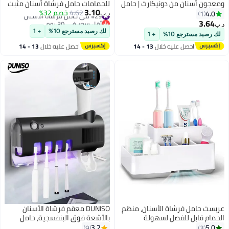
ومعجون أسنان من دونيكارت | حامل
للحمامات حامل فرشاة أسنان مثبت
3.10
بـ 7 فتحات | حامل فرشاة أسنان من
#29 في حامل فرشاة الأسنان
4.62
خصم 32%
على الحائط موزع معجون أسنان
4.0
1
د.ب‏
أقل سعر في 30 يوم
الفولاذ المقاوم للصدأ للحمام |
للأطفال حامل فرشاة أسنان
3.64
د.ب‏
#29 في حامل فرشاة الأسنان
مقاوم للصدأ | منظم جداري/سطحي
أوتوماتيكي حامل فرشاة أسنان
لك رصيد مسترجع 10%
+ 1
لك رصيد مسترجع 10%
+ 1
| فضي
الحمام طقم حامل فرشاة أسنان
احصل عليه خلال
13 - 14
احصل عليه خلال
13 - 14
طقم إكسسوارات دش - رمادي
اغسطس
اغسطس
عربست حامل فرشاة الأسنان، منظم
DUNISO معقم فرشاة الأسنان
الحمام قابل للفصل لسهولة
بالأشعة فوق البنفسجية، حامل
التنظيف، تخزين متعدد الوظائف،
فرشاة الأسنان المثبت على الحائط،
3.2
5.0
9
3