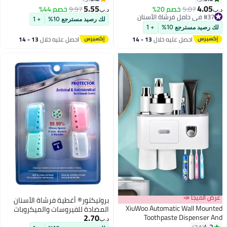
حامل حمام لمعجون الأسنان، ماكينة
حامل فرشاة الأسنان، تصميم
5.55
4.05
5.07
خصم 20%
9.97
خصم 44%
د.ب‏
د.ب‏
الحلاقة، رائع للمنزل، منظم الزينة
لاسلكي، حامل فرشاة الأسنان
#37 في حامل فرشاة الأسنان
لك رصيد مسترجع 10%
+ 1
#37 في حامل فرشاة الأسنان
المثبت على الحائط مع معقم
لك رصيد مسترجع 10%
+ 1
بالأشعة فوق البنفسجية، أسود
احصل عليه خلال
13 - 14
احصل عليه خلال
13 - 14
اغسطس
اغسطس
عرض الميجا 📣
بروتيكتور® أغطية فرشاة الأسنان
XiuWoo Automatic Wall Mounted
المضادة للفيروسات والميكروبات
2.70
Toothpaste Dispenser And
د.ب‏
Toothbrush Holder With Two