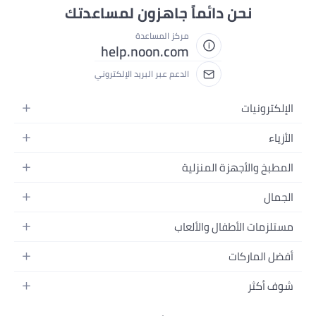
نحن دائماً جاهزون لمساعدتك
مركز المساعدة
help.noon.com
الدعم عبر البريد الإلكتروني
الإلكترونيات
الجوالات
الأزياء
التابلت
أزياء نسائية
المطبخ والأجهزة المنزلية
اللابتوبات
أزياء رجالية
الحمام
الأجهزة المنزلية
الجمال
أزياء البنات
ديكور البيت
الكاميرات
العطور
أزياء الأولاد
مستلزمات الأطفال والألعاب
المطبخ والسفرة
التلفزيونات
المكياج
الساعات
الحفاضات
أدوات وتحسين المنزل
السماعات
أفضل الماركات
العناية بالشعر
المجوهرات
وسائل تنقل الأطفال
المفارش
ألعاب القيمنق
سامسونج
العناية بالبشرة
شوف أكثر
حقائب نسائية
الرضاعة والتغذية
الأثاث
أبل
منتجات الحمام والجسم
نظارات رجالية
العودة إلى المدرسة
أزياء الأطفال والبيبي
الفناء والحديقة