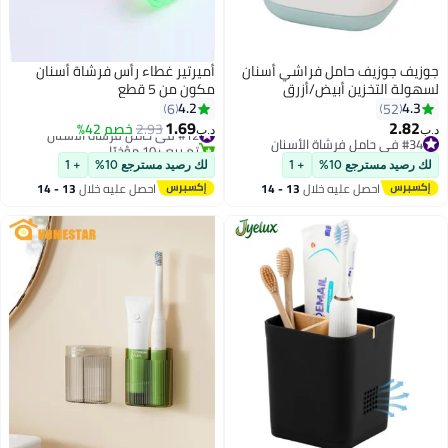
جوزيف جوزيف حامل فراشي أسنان
أميرتير غطاء رأس فرشاة أسنان
لسهولة التخزين أبيض/أزرق
مكون من 5 قطع
90x127x90مم
4.2
4.3
6
52
1.69
2.82
#12 في حامل فرشاة الأسنان
2.93
خصم 42%
د.ب‏
د.ب‏
#34 في حامل فرشاة الأسنان
تم بيع +10 مؤخرًا
#34 في حامل فرشاة الأسنان
#12 في حامل فرشاة الأسنان
لك رصيد مسترجع 10%
+ 1
لك رصيد مسترجع 10%
+ 1
احصل عليه خلال
13 - 14
احصل عليه خلال
13 - 14
اغسطس
اغسطس