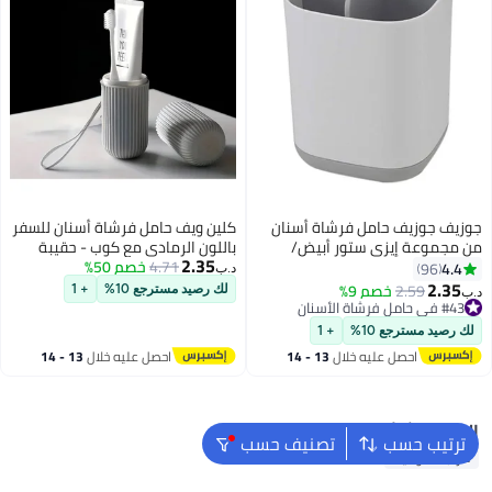
جوزيف جوزيف حامل فرشاة أسنان
كلين ويف حامل فرشاة أسنان للسفر
من مجموعة إيزي ستور أبيض/
باللون الرمادي مع كوب - حقيبة
2.35
رمادي
4.71
خصم 50%
فرشاة أسنان محمولة مع كوب
4.4
96
د.ب‏
شطف لمستلزمات الحمام
2.35
2.59
خصم 9%
لك رصيد مسترجع 10%
+ 1
د.ب‏
الأساسية، حقيبة فرشاة أسنان
#43 في حامل فرشاة الأسنان
#43 في حامل فرشاة الأسنان
محمولة 19 سم، للتخييم ورحلات
لك رصيد مسترجع 10%
+ 1
العمل والمدرسة
احصل عليه خلال
13 - 14
احصل عليه خلال
13 - 14
اغسطس
اغسطس
البحث الشائع
ترتيب حسب
تصنيف حسب
مرتبة هوائية