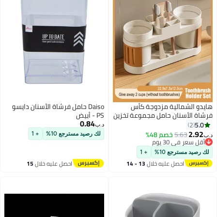
هايدو الشمالية مزدوجة كأس
Daiso حامل فرشاة الأسنان دايسو
فرشاة الأسنان حامل مجموعة تخزين
PS - أبيض
0.84
مقسم قاعدة مضادة للانزلاق للأزواج
5.0
2
د.ب‏
/ العائلات العفن مقاومة ABS
2.92
5.63
خصم 48%
لك رصيد مسترجع 10%
+ 1
د.ب‏
المواد الحديثة الحد الأدنى حمام
أقل سعر في 30 يوم
أقل سعر في 30 يوم
منظم الحجم المدمج
لك رصيد مسترجع 10%
+ 1
22.9x7.3x12.3cm
احصل عليه خلال
13 - 14
احصل عليه خلال
15
اغسطس
اغسطس