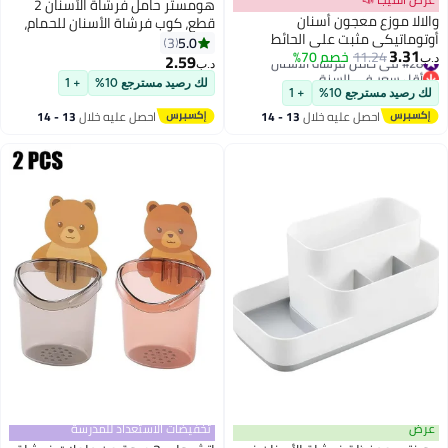
هومستر حامل فرشاة الأسنان 2
والالا موزع معجون أسنان
قطع، كوب فرشاة الأسنان للحمام،
أوتوماتيكي مثبت على الحائط
حامل فرشاة المكياج، منظم
5.0
3
3.31
#28 في حامل فرشاة الأسنان
11.24
خصم 70%
وحامل فرشاة أسنان مع كوبين
الملحقات وحامل فرشاة الأسنان
2.59
د.ب‏
د.ب‏
أقل سعر في السنة
مغناطيسيين
#28 في حامل فرشاة الأسنان
لك رصيد مسترجع 10%
+ 1
لك رصيد مسترجع 10%
+ 1
احصل عليه خلال
13 - 14
احصل عليه خلال
13 - 14
اغسطس
اغسطس
عرض
تخفيضات الاستعداد للمدرسة