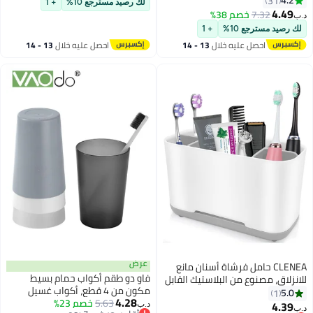
4.2
31
لك رصيد مسترجع 10%
+ 1
Magnetic Cups
4.49
7.32
خصم 38%
د.ب‏
لك رصيد مسترجع 10%
+ 1
احصل عليه خلال
13 - 14
احصل عليه خلال
13 - 14
اغسطس
اغسطس
عرض
CLENEA حامل فرشاة أسنان مانع
فاو دو طقم أكواب حمام بسيط
للانزلاق، مصنوع من البلاستيك القابل
مكون من 4 قطع، أكواب غسيل
للفصل لسهولة التنظيف، متعدد
5.0
1
4.28
5.63
خصم 23%
قابلة لإعادة الاستخدام مصنوعة من
الوظائف للتخزين، منظم كبير لفرشاة
4.39
د.ب‏
د.ب‏