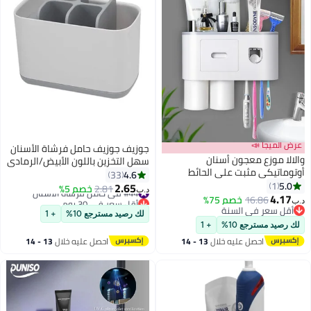
عرض الميجا 📣
جوزيف جوزيف حامل فرشاة الأسنان
والالا موزع معجون أسنان
سهل التخزين باللون الأبيض/الرمادي
أوتوماتيكي مثبت على الحائط
أبيض/رمادي
4.6
33
وحامل فرشاة أسنان مع كوبين
5.0
1
2.65
#44 في حامل فرشاة الأسنان
2.81
خصم 5%
د.ب‏
مغناطيسيين
4.17
16.86
خصم 75%
أقل سعر في 30 يوم
د.ب‏
أقل سعر في السنة
#44 في حامل فرشاة الأسنان
لك رصيد مسترجع 10%
+ 1
أقل سعر في السنة
لك رصيد مسترجع 10%
+ 1
احصل عليه خلال
13 - 14
احصل عليه خلال
13 - 14
اغسطس
اغسطس