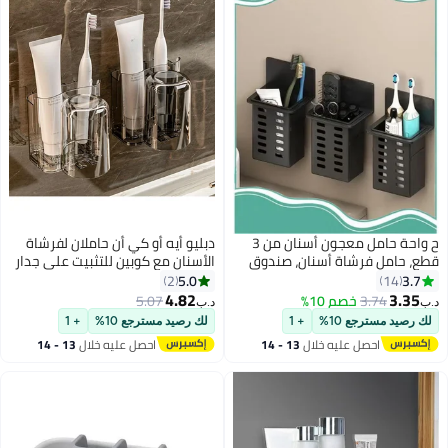
ح واحة حامل معجون أسنان من 3
دبليو أيه أو كي أن حاملان لفرشاة
قطع، حامل فرشاة أسنان، صندوق
الأسنان مع كوبين للتثبيت على جدار
تخزين مثبت على الحائط، رف
الحمام، رف حمام لا يحتاج إلى حفر،
5.0
3.7
2
14
لمستلزمات الحمام، تركيب بدون أثر،
منظم لفرشاة الأسنان ومعجون
4.82
3.35
3.74
خصم 10%
5.07
د.ب‏
د.ب‏
إكسسوارات الحمام
الأسنان وشفرات الحلاقة، سميك
لك رصيد مسترجع 10%
+ 1
لك رصيد مسترجع 10%
+ 1
ومقاوم للحرارة، يسمح بتصريف
احصل عليه خلال
13 - 14
احصل عليه خلال
13 - 14
الماء لمنع الرطوبة، مناسب
اغسطس
اغسطس
للجنسين.