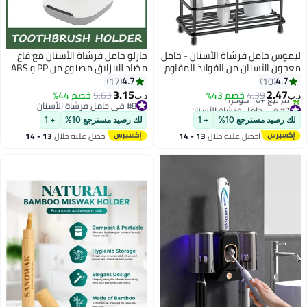
ليموس حامل فرشاة الأسنان - حامل
جارلو حامل فرشاة الأسنان مع قاع
معجون الأسنان من الفولاذ المقاوم
مضاد للانزلاق مصنوع من PP و ABS
للصدأ ومنظم ملحقات الحمام
البلاستيك تخزين متعدد الاستخدامات
4.7
4.7
17
10
(صغير، أسود)
، قابلة للفصل لسهولة التنظيف ، 3
3.15
2.47
4.39
خصم 43%
5.63
خصم 44%
د.ب‏
د.ب‏
فتحات فرشاة الأسنان الكهربائية
#7 في حامل فرشاة الأسنان
#8 في حامل فرشاة الأسنان
بتخلّص بسرعة
#8 في حامل فرشاة الأسنان
ومعجون الأسنان حامل الحمام منظم
لك رصيد مسترجع 10%
+ 1
لك رصيد مسترجع 10%
+ 1
تم بيع +10 مؤخرًا
للطاولة (رمادي)
احصل عليه خلال
13 - 14
احصل عليه خلال
13 - 14
#7 في حامل فرشاة الأسنان
اغسطس
اغسطس