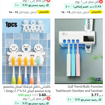
أقل سعر في 7 يوم
البولي بروبيلين، كوب لغسل الأسنان،
الأسنان الكهربائية ومعجون الأسنان،
أقل سعر في 7 يوم
أقل سعر في 7 يوم
كوب كبير وآمن لغسول الفم، حاملات
أقل سعر في 7 يوم
مناسب لحوض الحمام أو المغسلة أو
لك رصيد مسترجع 10%
+ 1
0.44 د.ب. خصم إضافي!
+ 2
فرشاة أسنان غير قابلة للكسر،
سطح الطاولة (رمادي)
احصل عليه خلال
13 - 14
احصل عليه خلال
13 - 14
منظم سهل التنظيف لسطح الحمام
اغسطس
اغسطس
والمطبخ والتخييم والاستخدام
الداخلي
Gulf Trend Multi-Function
كانجلي حامل فرشاة أسنان بتصميم
Toothbrush Sterilizer and Sanitizer
وجه مبتسم أبيض 4.52*2.7 بوصة /
3.60
3.77
– UV Sterilization, Charging, and
11.5*6.8 سم
7.21
خصم 50%
د.ب‏
د.ب‏
أقل سعر في 7 يوم
Storage for Home Use
لك رصيد مسترجع 10%
+ 1
أقل سعر في 7 يوم
لك رصيد مسترجع 10%
+ 1