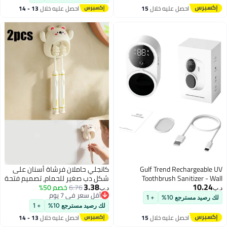
احصل عليه خلال
15
احصل عليه خلال
13 - 14
اغسطس
اغسطس
Gulf Trend Rechargeable UV
كانجلي حاملان فرشاة أسنان على
Toothbrush Sanitizer - Wall
شكل دب صغير للحمام، تصميم فتحة
3.38
10.24
Mounted Holder, Cordless Portable
6.76
خصم 50%
واحدة مبتكر. حامل فرشاة أسنان
د.ب‏
د.ب‏
أقل سعر في 7 يوم
Toothbrush Sanitizer with
قابل للتثبيت على الحائط، منظم
لك رصيد مسترجع 10%
+ 1
أقل سعر في 7 يوم
Intelligent Sensor and Screen
لتخزين فرشاة واحدة للعائلة والسفر.
لك رصيد مسترجع 10%
+ 1
Display for Home, Office, and
احصل عليه خلال
15
احصل عليه خلال
13 - 14
Business Trip
اغسطس
اغسطس