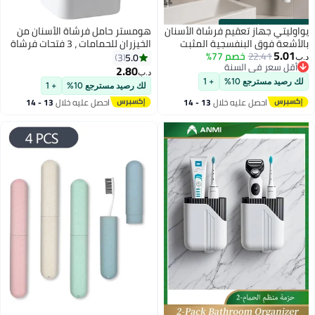
s
00
:
m
00
·
باقي 100%
يواوليتي جهاز تعقيم فرشاة الأسنان
هومستر حامل فرشاة الأسنان من
بالأشعة فوق البنفسجية المثبت
الخيزران للحمامات ، 3 فتحات فرشاة
5.01
22.41
خصم 77%
على الحائط وموزع معجون الأسنان
الأسنان وحامل معجون الأسنان
5.0
3
د.ب‏
أقل سعر في السنة
الأوتوماتيكي، حامل فرشاة أسنان
الحمام منظم عداد فرشاة الأسنان
2.80
د.ب‏
أقل سعر في السنة
مقاوم للغبار مزود بكوبين، منظم
الكهربائية ، خيوط الأسنان ، الحلاقة ،
لك رصيد مسترجع 10%
+ 1
لك رصيد مسترجع 10%
+ 1
حمام لا يحتاج إلى حفر مناسب
الأبيض
احصل عليه خلال
13 - 14
احصل عليه خلال
13 - 14
للعائلة
اغسطس
اغسطس