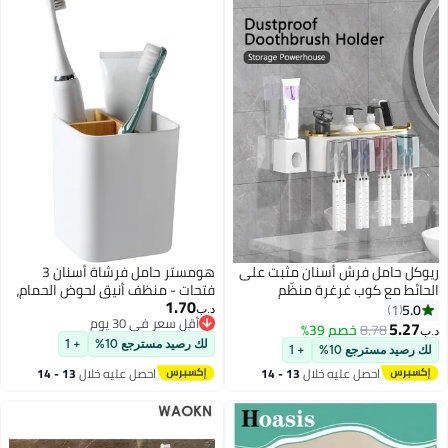
ريوكل حامل فرش أسنان مثبت على
هومستر حامل فرشاة أسنان 3
الحائط مع كوب غرغرة منظّم
فتحات - منظف أنيق لحوض الحمام،
1.70
حمامات موفر للمساحة لمعجون
حامل مينيماليست من الأكريليك
5.0
1
د.ب‏
أقل سعر في 30 يوم
الأسنان والفرش حامل تخزين
للأطفال والكبار (أبيض)
5.27
8.78
خصم 39%
د.ب‏
أقل سعر في 30 يوم
بلاستيكي متين لمنضدة الحوض
لك رصيد مسترجع 10%
+ 1
لك رصيد مسترجع 10%
+ 1
احصل عليه خلال
13 - 14
احصل عليه خلال
13 - 14
اغسطس
اغسطس