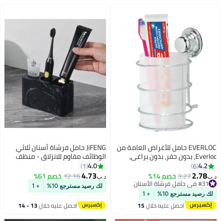
EVERLOC حامل للأغراض العامة من
JiFENG حامل فرشاة أسنان ثلاثي
Everloc، بدون حفر، بدون براغي،
الوظائف مقاوم للانزلاق - منظف
بدون غراء، بدون لاصق مثبت على
حمام لفرشاة الأسنان ومعجون
4.0
4.2
1
6
الحائط من الكروم، للقرطاسية
الأسنان وشفرات الحلاقة
4.73
2.78
3.27
خصم 14%
12.16
خصم 61%
د.ب‏
د.ب‏
ومعجون الأسنان والملاعق، للحمام
#31 في حامل فرشاة الأسنان
لك رصيد مسترجع 10%
+ 1
#31 في حامل فرشاة الأسنان
والمطبخ، سهل التركيب، EVL-
لك رصيد مسترجع 10%
+ 1
10209
احصل عليه خلال
15
احصل عليه خلال
13 - 14
اغسطس
اغسطس