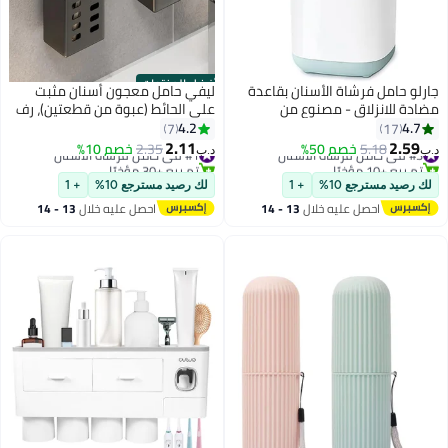
أفضل المنتجات
جارلو حامل فرشاة الأسنان بقاعدة
ليفي حامل معجون أسنان مثبت
مضادة للانزلاق - مصنوع من
على الحائط (عبوة من قطعتين)، رف
بلاستيك PP وABS متعدد
تخزين قوي اللاصق للحمام، منظم
4.2
4.7
7
17
الاستخدامات، قابل للفصل لسهولة
فرشاة أسنان متعدد الوظائف
2.11
2.59
#3 في حامل فرشاة الأسنان
5.18
خصم 50%
#1 في حامل فرشاة الأسنان
2.35
خصم 10%
د.ب‏
د.ب‏
التنظيف.
للحمام، سهل التركيب، مع إمكانية
تم بيع +10 مؤخرًا
تم بيع +30 مؤخرًا
#3 في حامل فرشاة الأسنان
#1 في حامل فرشاة الأسنان
التثقيب مجانًا
لك رصيد مسترجع 10%
+ 1
لك رصيد مسترجع 10%
+ 1
احصل عليه خلال
13 - 14
احصل عليه خلال
13 - 14
اغسطس
اغسطس