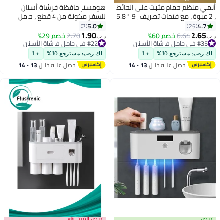
أنمي منظم حمام مثبت على الحائط
هومستر حافظة فرشاة أسنان
، 2 عبوة ، مع فتحات تصريف ، 9 * 5.8
للسفر مكونة من 4 قطع ، حامل
* 10 سم (أبيض)
بلاستيكي قابل للتنفس والتخييم في
5.0
4.7
2
26
المنزل المدرسي
1.90
2.65
6.64
خصم 60%
2.70
خصم 29%
د.ب‏
د.ب‏
#35 في حامل فرشاة الأسنان
#22 في حامل فرشاة الأسنان
#35 في حامل فرشاة الأسنان
#22 في حامل فرشاة الأسنان
لك رصيد مسترجع 10%
+ 1
لك رصيد مسترجع 10%
+ 1
احصل عليه خلال
13 - 14
احصل عليه خلال
13 - 14
اغسطس
اغسطس
عرض
عرض الميجا 📣