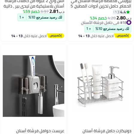
بيوينتي محفظة فرشاة الأسنان في
اتش واي 2 عبوة من حاملات فرشاة
الحمام، حامل تخزين أدوات المطبخ، 5
أسنان بلاستيكية من تيدي بير ، ذاتية
2.81
مقصورات تخزين متعددة الوظائف
6.97
خصم 59%
اللصق ، ملحق حمام للأطفال مع
4.4
13
د.ب‏
للحاجيات الصحية، علبة أدوات
فتحة تصريف (بني رمادي)
2.80
4.28
خصم 34%
لك رصيد مسترجع 10%
+ 1
د.ب‏
المكتب، معجون الأسنان، فرشاة
#18 في حامل فرشاة الأسنان
#18 في حامل فرشاة الأسنان
الأسنان، أدوات المائدة (بالرمادي)
لك رصيد مسترجع 10%
+ 1
احصل عليه خلال
13 - 14
احصل عليه خلال
13 - 14
اغسطس
اغسطس
دونيكارت حامل فرشاة أسنان
عربست حوامل فرشاة أسنان