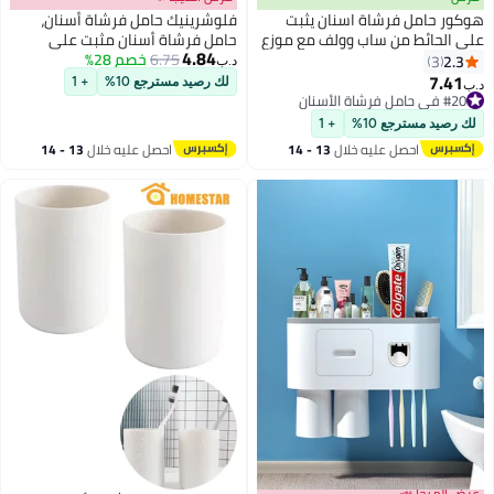
هوكور حامل فرشاة اسنان يثبت
فلوشرينيك حامل فرشاة أسنان،
على الحائط من ساب وولف مع موزع
حامل فرشاة أسنان مثبت على
4.84
معجون اسنان وحامل فرشاة اسنان
6.75
خصم 28%
الحائط بدون حفر مع موزع معجون
2.3
3
د.ب‏
كهربائي للحمام يشحن بالطاقة
أسنان أوتوماتيكي. ميزات رف
7.41
لك رصيد مسترجع 10%
+ 1
د.ب‏
الشمسية ولا يحتاج الى ثقب، منظم
التخزين للحمام: 4 خطافات لرؤوس
#20 في حامل فرشاة الأسنان
#20 في حامل فرشاة الأسنان
فرشاة اسنان ذكي مع 5 فتحات
الفرشاة، 3 أكواب مغناطيسية،
لك رصيد مسترجع 10%
+ 1
للفرشاة
منظم أدراج مستحضرات التجميل
احصل عليه خلال
13 - 14
احصل عليه خلال
13 - 14
ومساحة تخزين واسعة (يشمل موزع
اغسطس
اغسطس
واحد، 3 أكواب). أبيض.
عرض الميجا 📣