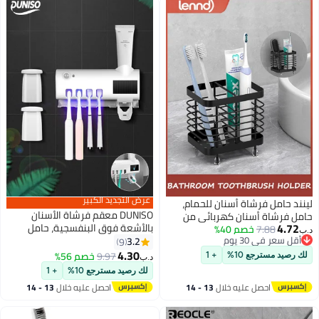
عرض التجديد الكبير
لينند حامل فرشاة أسنان للحمام،
DUNISO معقم فرشاة الأسنان
حامل فرشاة أسنان كهربائي من
4.72
بالأشعة فوق البنفسجية، حامل
7.88
خصم 40%
الفولاذ المقاوم للصدأ مثبت على
د.ب‏
أقل سعر في 30 يوم
فرشاة الأسنان المثبت على الحائط،
3.2
الحائط، حامل فرشاة أسنان ومعجون
9
أقل سعر في 30 يوم
حامل فرشاة الأسنان، تصميم
4.30
أسنان للاستحمام، أساسيات تنظيم
9.97
خصم 56%
لك رصيد مسترجع 10%
+ 1
د.ب‏
لاسلكي، حامل فرشاة الأسنان
الحمام، فتحتان
لك رصيد مسترجع 10%
+ 1
المثبت على الحائط مع معقم
احصل عليه خلال
13 - 14
احصل عليه خلال
13 - 14
بالأشعة فوق البنفسجية، أبيض
اغسطس
اغسطس