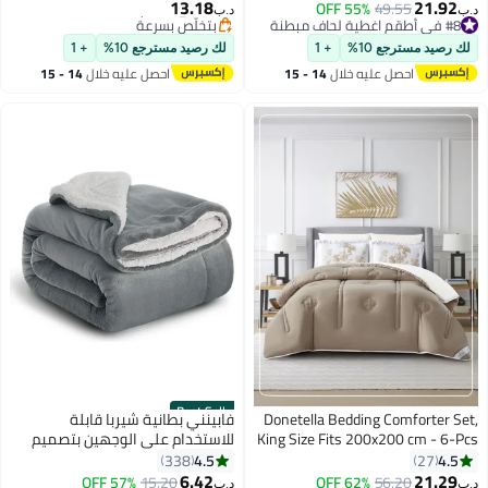
لحاف بسحاب مع شرشف بمطاط و4
13.18
21.92
55% OFF
49.55
بتخلّص بسرعة
د.ب‏
د.ب‏
13
أكياس وسائد | فائق النعومة
#8 في أطقم اغطية لحاف مبطنة
#7 في أطقم اغطية لحاف مبطنة
#8 في أطقم اغطية لحاف مبطنة
ومقاوم للتجاعيد | صنع في دبي
لك رصيد مسترجع 10%
+ 1
لك رصيد مسترجع 10%
+ 1
احصل عليه خلال
14 - 15
احصل عليه خلال
14 - 15
اغسطس
اغسطس
Best Seller
Donetella Bedding Comforter Set,
فابينني بطانية شيربا قابلة
King Size Fits 200x200 cm - 6-Pcs
للاستخدام على الوجهين بتصميم
Digital Print Quilted Bed Set,
صوف الحملان مقاس كينج فلانيل
4.5
4.5
338
27
Microfiber Fabric - 1 Comforter, 1
رمادي
6.42
21.29
57% OFF
15.20
62% OFF
56.20
د.ب‏
د.ب‏