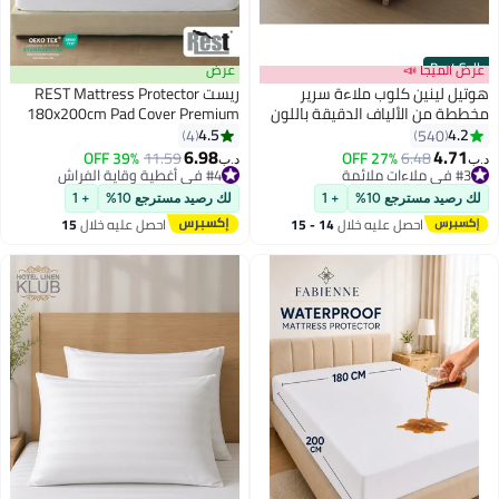
Best Seller
عرض الميجا 📣
عرض
هوتيل لينين كلوب ملاءة سرير
ريست REST Mattress Protector
مخططة من الألياف الدقيقة باللون
180x200cm Pad Cover Premium
الأبيض مقاس سوبر كينج 200 × 200
100% Waterproof - Breathable,
4.5
4.2
4
540
سم
Soft Cotton Terry Surface,
6.98
4.71
#3 في ملاءات ملائمة
6.48
27% OFF
11.59
39% OFF
د.ب‏
د.ب‏
Noiseless, Fitted 35CM Deep
أقل سعر في 30 يوم
#4 في أغطية وقاية الفراش
تم بيع +100 مؤخرًا
#4 في أغطية وقاية الفراش
Pocket, King Size
لك رصيد مسترجع 10%
+ 1
لك رصيد مسترجع 10%
+ 1
#3 في ملاءات ملائمة
احصل عليه خلال
14 - 15
احصل عليه خلال
15
اغسطس
اغسطس