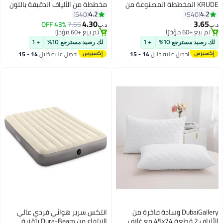
KRUDE المخططة المصنوعة من
مخططة من الألياف الدقيقة باللون
الألياف الدقيقة باللون الوردي الفاتح
الأبيض مقاس كوين 150 × 200 سم
4.2
4.2
540
540
- مقاس كينج 180 × 200 سم
4.30
3.65
43% OFF
7.65
د.ب‏
د.ب‏
#4 في ملاءات ملائمة
#5 في ملاءات ملائمة
تم بيع +60 مؤخرًا
تم بيع +60 مؤخرًا
لك رصيد مسترجع 10%
+ 1
لك رصيد مسترجع 10%
+ 1
#4 في ملاءات ملائمة
#5 في ملاءات ملائمة
احصل عليه خلال
14 - 15
احصل عليه خلال
14 - 15
اغسطس
اغسطس
DubaiGallery وسادة فاخرة من
انتكس سرير هوائي فردي عالي
الألياف 2 قطعة 45x74 مع غلاف
الارتفاع من Dura-Beam بتقنية