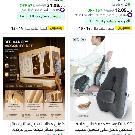
| رمادي مخطط | غطاء لحاف بسحاب
4.2
256
سم combination متعدد الألوان
21.08
47% OFF
40.03
د.ب‏
13
مع شرشف بمطاط و4 أكياس وسائد
12.05
99x191x42سم
#4 في أطقم اغطية لحاف مبطنة
14.30
15% OFF
#4 في أسّرة قابلة للنفخ
د.ب‏
| قماش فائق النعومة ومقاوم
بتخلّص بسرعة
#4 في أسّرة قابلة للنفخ
لك رصيد مسترجع 10%
+ 1
تم بيع +90 مؤخرًا
للتجاعيد | صنع في دبي
لك رصيد مسترجع 10%
+ 1
#4 في أطقم اغطية لحاف مبطنة
احصل عليه خلال
14 - 15
احصل عليه خلال
14 - 15
اغسطس
اغسطس
DUNISO وسادة دعم قطني قابلة
دِيُونِي مظلات سرير، ستائر، ستائر
للتعديل تعمل على تحسين تخفيف
تعتيم، ستائر خيمة سرير فردية،
آلام أسفل الظهر ووضعية الجلوس،
قماش تظليل للطلاب، مظلة سرير،