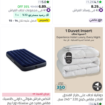
75x50سم
بمقاس توين مع نمط نسج السلة،
5.0
4.1
1
1.2K
لحاف ناعم للسرير، غطاء لحاف هازل
6.89
8.29
#2 في وسائد الفراش
10.60
35% OFF
د.ب‏
د.ب‏
لجميع الفصول (68" x 86")
بتخلّص بسرعة
#1 في مجموعات لحاف الفراش
تم بيع +390 مؤخرًا
#1 في مجموعات لحاف الفراش
لك رصيد مسترجع 10%
+ 1
#2 في وسائد الفراش
احصل عليه خلال
14 - 15
اغسطس
عرض الميجا 📣
دوناتيلا لحاف على طراز الفندق
انتكس فراش هوائي داوني كلاسيك
الفاخر مقاس كينج 220 * 240 سم ،
مقاس مفرد من سلسلة دورا بيم
صندوق لحاف كامل الموسم مع 6
4.5
34