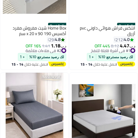
Best Seller
Best Seller
انتكس فراش هوائي داوني pvc
Home Box شيت مفروش مفرد
أزرق
أكسيس 190 x 20 x 90 سم
4.8
4.0
29
212
1.18
4.47
8.12
44% OFF
#2 في ملاءات ملائمة
1.41
16% OFF
د.ب‏
د.ب‏
#1 في أسّرة قابلة للنفخ
أقل سعر في 30 يوم
#1 في أسّرة قابلة للنفخ
تم بيع +180 مؤخرًا
لك رصيد مسترجع 10%
+ 1
لك رصيد مسترجع 10%
+ 1
#2 في ملاءات ملائمة
احصل عليه خلال
14 - 15
احصل عليه خلال
14 - 15
اغسطس
اغسطس