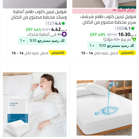
Best Seller
عرض الميجا 📣
هوتيل لينين كلوب طقم أغطية
هوتيل لينين كلوب طقم شرشف
وسائد مخطط مصنوع من الكتان
سرير مخطط مصنوع من الكتان
للفنادق مكون من قطعتين قطن
4.4
127
مخصص للفنادق مكون من 3 قطع
4.1
103
رمادي 50x75سم
4.42
44% OFF
8.01
د.ب‏
4
2
قطن أبيض 240x260سم
10.30
20.52
49% OFF
#4 في أغطية مخدات
د.ب‏
#3 في أطقم الشراشف والوسائد
#4 في أغطية مخدات
لك رصيد مسترجع 10%
+ 1
تم بيع +40 مؤخرًا
لك رصيد مسترجع 10%
+ 1
#3 في أطقم الشراشف والوسائد
احصل عليه خلال
14 - 15
احصل عليه خلال
14 - 15
اغسطس
اغسطس