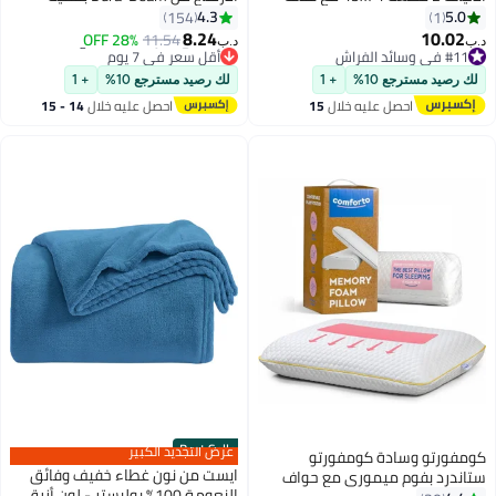
قماش قطني وحشوة بولي يوريثان
الألياف مقاس 10 بوصات
4.3
5.0
154
1
عالية الكثافة تقدم دعمًا فائقًا
combination أبيض/رمادي
8.24
10.02
28% OFF
11.54
د.ب‏
د.ب‏
ونعومة ومتانة مثالية لتحسين جودة
#11 في وسائد الفراش
#3 في أسّرة قابلة للنفخ
#11 في وسائد الفراش
النوم ليلة بعد ليلة
أقل سعر في 7 يوم
لك رصيد مسترجع 10%
+ 1
لك رصيد مسترجع 10%
+ 1
#3 في أسّرة قابلة للنفخ
احصل عليه خلال
15
احصل عليه خلال
14 - 15
اغسطس
اغسطس
Best Seller
عرض التجديد الكبير
كومفورتو وسادة كومفورتو
ايست من نون غطاء خفيف وفائق
ستاندرد بفوم ميموري مع حواف
النعومة 100% بوليستر - لون أزرق