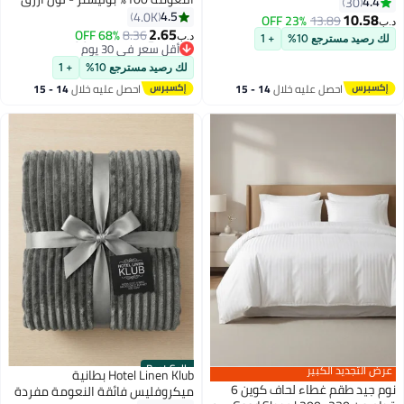
ذهبية 60×40×13 سم
4.4
30
150 x 200سم
4.5
4.0K
10.58
23% OFF
13.89
د.ب‏
6
2.65
68% OFF
8.36
د.ب‏
لك رصيد مسترجع 10%
+ 1
#3 في بطانيات السرير
أقل سعر في 30 يوم
لك رصيد مسترجع 10%
+ 1
#3 في بطانيات السرير
احصل عليه خلال
14 - 15
احصل عليه خلال
14 - 15
اغسطس
اغسطس
Best Seller
عرض التجديد الكبير
Hotel Linen Klub بطانية
نوم جيد طقم غطاء لحاف كوين 6
ميكروفليس فائقة النعومة مفردة