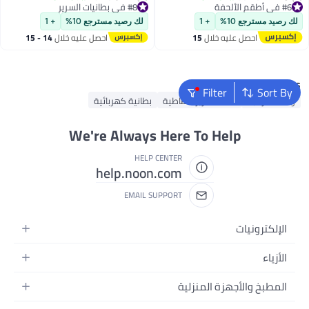
13
6
Fitted Sheet, 2 Pillow Shams, 2
#6 في أطقم الألحفة
#8 في بطانيات السرير
#6 في أطقم الألحفة
Pillowcases
#8 في بطانيات السرير
لك رصيد مسترجع 10%
+ 1
لك رصيد مسترجع 10%
+ 1
احصل عليه خلال
15
احصل عليه خلال
14 - 15
اغسطس
اغسطس
Popular Searches
Filter
Sort By
وسادة الرقبة
ملاءة سرير مطاطية
بطانية كهربائية
We're Always Here To Help
HELP CENTER
help.noon.com
EMAIL SUPPORT
الإلكترونيات
الجوالات
الأزياء
التابلت
أزياء نسائية
المطبخ والأجهزة المنزلية
اللابتوبات
أزياء رجالية