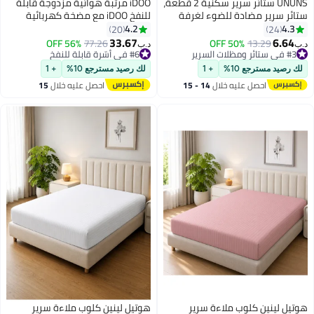
UNUNS ستائر سرير سكنية 2 قطعة،
iDOO مرتبة هوائية مزدوجة قابلة
ستائر سرير مضادة للضوء لغرفة
للنفخ iDOO مع مضخة كهربائية
السكن، غطاء خصوصية قبة خلفية
مدمجة، 152 × 203 × 46 سم، كوين،
4.2
4.3
20
24
صور نجوم ستارة سرير معتمة، 115
تضخيم/تفريغ سريع خلال 3 دقائق،
33.67
6.64
56% OFF
77.26
50% OFF
13.29
د.ب‏
د.ب‏
سم × 200 سم × 2
مرتبة هوائية محمولة للتخييم
#3 في ستائر ومظلات السرير
#6 في أسّرة قابلة للنفخ
#3 في ستائر ومظلات السرير
#6 في أسّرة قابلة للنفخ
والسفر والمنزل، 295 كجم كحد
لك رصيد مسترجع 10%
+ 1
لك رصيد مسترجع 10%
+ 1
أقصى
احصل عليه خلال
14 - 15
احصل عليه خلال
15
اغسطس
اغسطس
هوتيل لينين كلوب ملاءة سرير
هوتيل لينين كلوب ملاءة سرير