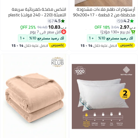
أرستوكرات طقم ملاءات مشدودة
انتكس مضخة كهربائية سريعة
مخططة من 2 قطعة - 90x200+17
التعبئة (220 - 240 فولت) plastic
سم (أزرق ملكي)
لون رمادي 26.3x15.5x14.2سم
4.5
4.2
67
59
10.83
2.97
25% OFF
14.48
18% OFF
3.64
د.ب‏
د.ب‏
14
#6 في أطقم الشراشف والوسائد
#2 في مراتب قابلة للنفخ
تم بيع +130 مؤخرًا
أقل سعر في 7 يوم
لك رصيد مسترجع 10%
+ 1
لك رصيد مسترجع 10%
+ 1
#6 في أطقم الشراشف والوسائد
#2 في مراتب قابلة للنفخ
احصل عليه خلال
14 - 15
احصل عليه خلال
14 - 15
اغسطس
اغسطس