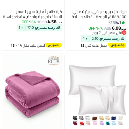
Indigo إنديجو - واقي مرتبة مائي
كيلا طقم أغطية سرير للسفر
100% فائق الجودة - غطاء وسادة
للاستخدام مرة واحدة، 4 قطع جاهزة
4.58
قابل للتنفس ومضاد للحساسية
10.60
56% OFF
للاستخدام للاستخدام مرة واحدة،
4.1
25
د.ب‏
وناعم للغاية
أغطية سرير محمولة للاستخدام مرة
6.08
14% OFF
7.09
لك رصيد مسترجع 10%
+ 1
د.ب‏
واحدة للسفر، أغطية سرير
#6 في أغطية وقاية الفراش
أقل سعر في 7 يوم
للاستخدام مرة واحدة للسفر، أغطية
لك رصيد مسترجع 10%
+ 1
#6 في أغطية وقاية الفراش
سفر للفنادق، رحلات عمل
احصل عليه خلال
15
احصل عليه خلال
14 - 15
اغسطس
اغسطس