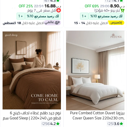
4.3
4.1
67
121
وسادة خلفية مريحة من إسفنج
ناموسية، نوم الطلاب، حماية
16.88
8.90
25% OFF
22.51
69% OFF
29.06
د.ب‏
د.ب‏
3
الذاكرة قابلة للتعديل للجلوس لفترة
الخصوصية
باقي 1 وحدات في المخزون
#20 في ستائر ومظلات السرير
تم بيع +40 مؤخرًا
طويلة لكرسي المكتب وطائرة
أقل سعر في 7 يوم
لك رصيد مسترجع 10%
+ 1
لك رصيد مسترجع 10%
+ 1
باقي 1 وحدات في المخزون
#20 في ستائر ومظلات السرير
السيارة
احصل عليه خلال
14 - 15
احصل عليه خلال
18 اغسطس
اغسطس
بيزونا Pure Combed Cotton Duvet
نوم جيد طقم غطاء لحاف كينج 6
Cover Queen Size 220x230 cm,
قطع من Good Sleep | 220×240 سم
White, 400 Thread Count Cool B
| بني بلونين قابل للعكس | غطاء
4.2
3.6
256
25
#7 في أطقم اغطية لحاف مبطنة