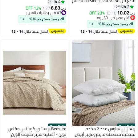
قطع من Good Sleep | 200×230 سم
(150x200 سم) – بطانية خفيفة
4.4
31
| أبيض مخطط | غطاء لحاف بسحاب
4.2
256
الوزن 300GSM بنمط خطوط، دافئة
6.83
12% OFF
7.77
د.ب‏
4
3
مع شرشف بمطاط و4 أكياس وسائد
10.02
وقابلة للتنفس للاستخدام على مدار
13.18
23% OFF
#7 في بطانيات السرير
د.ب‏
| قماش فائق النعومة ومقاوم
#5 في أطقم اغطية لحاف مبطنة
#7 في بطانيات السرير
السنة، رمادي
لك رصيد مسترجع 10%
+ 1
أقل سعر في 30 يوم
للتجاعيد | صنع في دبي
لك رصيد مسترجع 10%
+ 1
#5 في أطقم اغطية لحاف مبطنة
احصل عليه خلال
14 - 15
احصل عليه خلال
14 - 15
اغسطس
اغسطس
Best Seller
Best Seller
ريغال إن هاوس عدد 2 مخده
Bedsure بيسشور كويلتس مقاس
فندقية مخططة مايكروفايبر أبيض
توين - أغطية سرير خفيفة الوزن