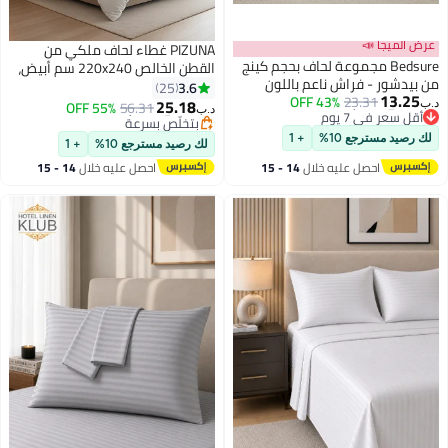
عرض الميجا 📣
PIZUNA غطاء لحاف ملكي من
Bedsure مجموعة لحاف بحجم كينج
القطن الخالص 220x240 سم أبيض،
من بيدشور - فراش ناعم باللون
400 خيط قابل للتنفس 100% قطن
3.6
25
13.25
23.31
43% OFF
الأزرق البحري لجميع الفصول،
طويل التيلة بتقنية الساتين مع 2
25.18
55% OFF
56.31
د.ب‏
د.ب‏
6
2
#4 في أطقم الألحفة
مجموعة سرير مصبوغة كاتيونيًا، 3
غطاء وسادة (طقم سرير أبيض)
#3 في أطقم اغطية لحاف مبطنة
أقل سعر في 7 يوم
قطع، 1 لحاف بحجم كينج (104"x90")
بتخلّص بسرعة
لك رصيد مسترجع 10%
+ 1
#4 في أطقم الألحفة
لك رصيد مسترجع 10%
+ 1
و2 وسادة (20"x36"+2)
#3 في أطقم اغطية لحاف مبطنة
احصل عليه خلال
14 - 15
احصل عليه خلال
14 - 15
اغسطس
اغسطس