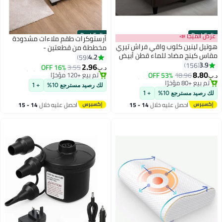
Best Seller
Best Seller
عرض الميجا 📣
أرستوكرات طقم ملاءات مشدودة
هوتيل لينين كلوب واقي فراش تيري
مخططة من قطعتين -
مقاس كينج مضاد للماء قطن أبيض
90x200+17سم - رمادي
4.2
59
3.9
156
2.96
16% OFF
3.55
د.ب‏
14
8.80
18.96
53% OFF
#1 في أطقم الشراشف والوسائد
د.ب‏
#1 في أغطية وقاية الفراش
تم بيع +120 مؤخرًا
لك رصيد مسترجع 10%
+ 1
تم بيع +80 مؤخرًا
#1 في أطقم الشراشف والوسائد
لك رصيد مسترجع 10%
+ 1
#1 في أغطية وقاية الفراش
احصل عليه خلال
14 - 15
احصل عليه خلال
14 - 15
اغسطس
اغسطس