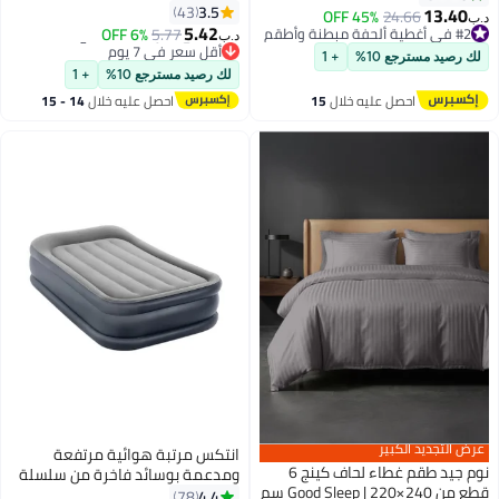
combination أزرق 99x191x25سم
3.5
علامات تبويب زاوية ، حشوة بديلة
43
13.40
45% OFF
24.66
د.ب‏
5.42
فائقة النعومة ، أبيض
#2 في أغطية ألحفة مبطنة وأطقم
5.77
6% OFF
د.ب‏
#2 في أغطية ألحفة مبطنة وأطقم
#5 في أسّرة قابلة للنفخ
لك رصيد مسترجع 10%
+ 1
أقل سعر في 7 يوم
لك رصيد مسترجع 10%
+ 1
#5 في أسّرة قابلة للنفخ
احصل عليه خلال
15
احصل عليه خلال
14 - 15
اغسطس
اغسطس
عرض التجديد الكبير
انتكس مرتبة هوائية مرتفعة
نوم جيد طقم غطاء لحاف كينج 6
ومدعمة بوسائد فاخرة من سلسلة
قطع من Good Sleep | 220×240 سم
Durabeam Plus مقاس 99×191×42
4.4
78