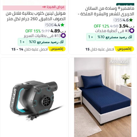
Best Seller
عرض الميجا 📣
ماهمير® وسادة من الساتان
هوتيل لينين كلوب بطانية فلانل من
الحريري للشعر والبشرة الملكة -
الصوف الدقيق، 260 جرام لكل متر
وسادة من الحرير الأبيض 2 عبوة 76
4.6
355
مربع، ناعمة ومريحة للغاية، مقاس
4.4
لتر × 51 واط سم ( 30x20 بوصة ) -
506
3.94
#3 في أغطية مخدات
4.50
12% OFF
د.ب‏
9
150 × 200 سم، وردية اللون
4.89
حافظات وسادة من الساتان
أقل سعر في 30 يوم
5.77
15% OFF
د.ب‏
تم بيع +100 مؤخرًا
مجموعة من 2 مع إغلاق المغلف (2
#13 في بطانيات السرير
لك رصيد مسترجع 10%
+ 1
#3 في أغطية مخدات
#13 في بطانيات السرير
قطع أبيض)
لك رصيد مسترجع 10%
+ 1
احصل عليه خلال
15
احصل عليه خلال
14 - 15
اغسطس
اغسطس