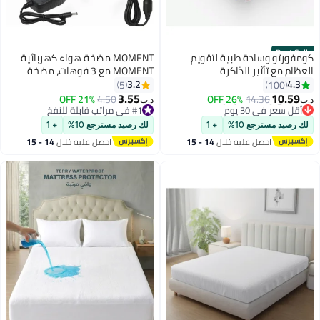
Best Seller
كومفورتو وسادة طبية لتقويم
MOMENT مضخة هواء كهربائية
العظام مع تأثير الذاكرة
MOMENT مع 3 فوهات، مضخة
قابلة للنفخ للاستخدام المزدوج في
3.2
4.3
5
100
السيارة العائلية، مضخة تعبئة
3.55
10.59
21% OFF
4.50
26% OFF
14.36
د.ب‏
د.ب‏
سريعة، مضخة مثالية للتضخيم/
#4 في وسائد الفراش
#1 في مراتب قابلة للنفخ
أقل سعر في 30 يوم
#1 في مراتب قابلة للنفخ
التفريغ لأسرة الهواء في التخييم
لك رصيد مسترجع 10%
+ 1
لك رصيد مسترجع 10%
+ 1
#4 في وسائد الفراش
الخارجي، القوارب، حلقات السباحة،
احصل عليه خلال
14 - 15
احصل عليه خلال
14 - 15
ألعاب الطفو في المسبح
اغسطس
اغسطس