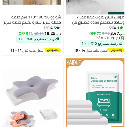
Best Seller
هوتيل لينين كلوب طقم غطاء
شو وو 90*190*110 سم خيمة
وسادة بتصميم سادة مصنوع من
مظلة سرير ستارة تعتيم خيمة سرير
مزيج القطن مكون من قطعتين مزيج
فردية ستارة تظليل قماشية للطلاب
4.5
4.1
20
65
القطن أبيض 50x75سم
مظلة سرير ناموسية نوم الطلاب
19.25
3.47
52% OFF
40.19
7% OFF
3.77
د.ب‏
د.ب‏
حماية الخصوصية نمط الكون
#2 في أغطية مخدات
لك رصيد مسترجع 10%
+ 1
تم بيع +60 مؤخرًا
لك رصيد مسترجع 10%
+ 1
#2 في أغطية مخدات
احصل عليه خلال
14 - 15
احصل عليه خلال
14 - 15
اغسطس
اغسطس