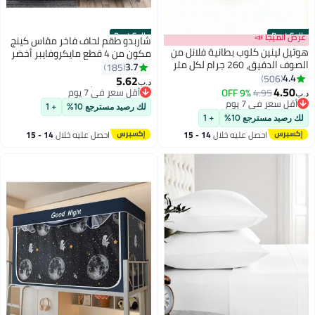
Best Seller
Best Seller
عرض الميجا 📣
شاربدو طقم لحاف فاخر مقاس كينج
هوتيل لينين كلوب بطانية فلانل من
مكون من 4 قطع مايكروفايبر أخضر
الصوف الدقيق، 260 جرام لكل متر
3.7
185
مربع، ناعمة ومريحة للغاية، مقاس
4.4
506
5.62
د.ب‏
150 × 200 سم، لون زيتوني
4.50
4.95
9% OFF
#1 في أطقم الألحفة
د.ب‏
#5 في بطانيات السرير
أقل سعر في 7 يوم
لك رصيد مسترجع 10%
+ 1
أقل سعر في 7 يوم
#1 في أطقم الألحفة
لك رصيد مسترجع 10%
+ 1
#5 في بطانيات السرير
احصل عليه خلال
14 - 15
احصل عليه خلال
14 - 15
اغسطس
اغسطس