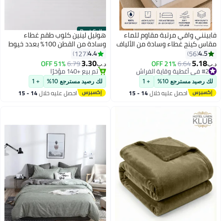
Best Seller
فابينني واقي مرتبة مقاوم للماء
هوتيل لينين كلوب طقم غطاء
مقاس كينج غطاء وسادة من الألياف
وسادة من القطن 100% بعدد خيوط
الدقيقة والبولي يوريثين عالي
300 مقاس 1 بوصة مكون من
4.4
4.5
127
56
الامتصاص للحيوانات الأليفة
قطعتين مزيج القطن أبيض
3.30
5.18
51% OFF
6.79
21% OFF
6.64
د.ب‏
د.ب‏
4
7
والأطفال والكبار نمط جيب عميق
50x75سم
#2 في أغطية وقاية الفراش
#1 في أغطية مخدات
#2 في أغطية وقاية الفراش
100% واقي مرتبة مقاوم للماء
تم بيع +140 مؤخرًا
لك رصيد مسترجع 10%
+ 1
لك رصيد مسترجع 10%
+ 1
#1 في أغطية مخدات
مقاس كينج 180 × 200 سم أبيض
احصل عليه خلال
14 - 15
احصل عليه خلال
14 - 15
اغسطس
اغسطس