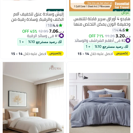
Best Seller
Best Seller
عرض
إليش وسادة عنق لتخفيف آلام
هايدو 4 أوراق سرير قابلة للتنفس
الكتف والرقبة، وسادة رقبة من
وخفيفة الوزن يمكن التخلص منها
إسفنج الذاكرة، وسادة دعم رقبة
4.4
18
مجموعة أغطية الأسفار النهائية مع
4.6
14
مريحة للعظام للنوم على الجانب
7.06
#1 في وسائد الرقبة
12.95
45% OFF
د.ب‏
غلاف لحاف واحد وغطاءان من
3.20
الخلفي والمعدة (شكل فراشة)
#2 في أطقم الشراشف والوسائد
11.26
71% OFF
باقي 7 وحدات في المخزون
د.ب‏
الوسادات مثاليان لرحلات الأعمال
بتخلّص بسرعة
تم بيع +70 مؤخرًا
لك رصيد مسترجع 10%
+ 1
تم بيع +100 مؤخرًا
منتجع صحي وفندق الإقامة البيضاء
#1 في وسائد الرقبة
لك رصيد مسترجع 10%
+ 1
#2 في أطقم الشراشف والوسائد
احصل عليه خلال
14 - 15
احصل عليه خلال
14 - 15
اغسطس
اغسطس