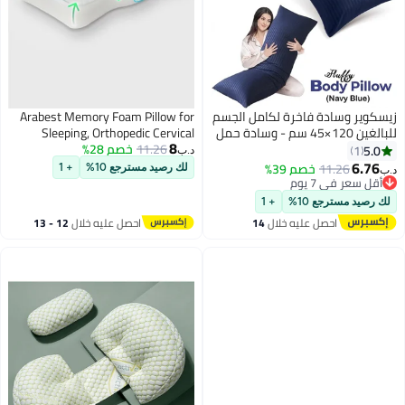
زيسكوير وسادة فاخرة لكامل الجسم
Arabest Memory Foam Pillow for
للبالغين 120×45 سم - وسادة حمل
Sleeping, Orthopedic Cervical
8
فائقة النعومة، وسادة دعم طويلة
11.26
خصم 28%
Pillow for Neck Pain Relief, Medium
5.0
1
د.ب‏
للجسم لمن ينامون على الجانب،
Firmness, Unique Cooling
6.76
11.26
خصم 39%
لك رصيد مسترجع 10%
+ 1
د.ب‏
حشوة من ألياف البوليستر قابلة
Pillowcase, 60x40 cm, Zippered
أقل سعر في 7 يوم
أقل سعر في 7 يوم
للتهوية مع غطاء من القطن، وسادة
Removable Cover
لك رصيد مسترجع 10%
+ 1
عناق للنوم لدعم الظهر والرقبة
احصل عليه خلال
14
احصل عليه خلال
12 - 13
والساقين، متعددة الألوان
اغسطس
اغسطس