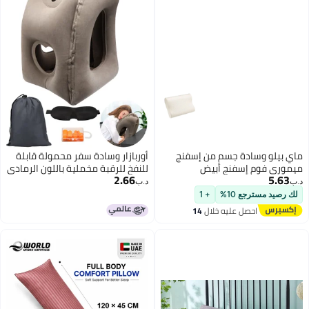
ماي بيلو وسادة جسم من إسفنج
أوربازار وسادة سفر محمولة قابلة
ميموري فوم إسفنج أبيض
للنفخ للرقبة مخملية باللون الرمادي
2.66
5.63
60x30x1.4Ø³Ù†ØªÙŠÙ…ØªØ±
مناسبة للطائرات والسيارات
د.ب‏
د.ب‏
والحافلات والمكاتب
لك رصيد مسترجع 10%
+ 1
احصل عليه خلال
14
اغسطس