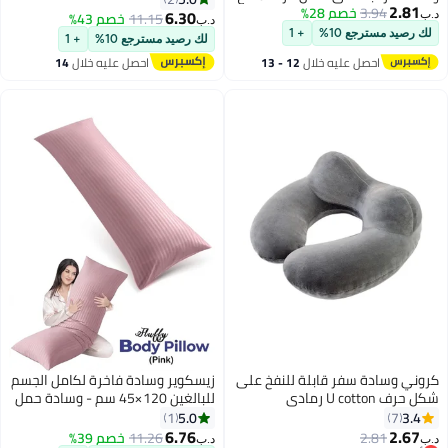
2.81
3.94
خصم 28%
غطاء مريح قابل للتنفس وقابل
6.30
11.15
خصم 43%
د.ب‏
د.ب‏
للغسل للسيارة والطائرة والحافلة
لك رصيد مسترجع 10%
+ 1
لك رصيد مسترجع 10%
+ 1
والقطار والسفر للاستخدام المنزلي
احصل عليه خلال
12 - 13
احصل عليه خلال
14
اغسطس
اغسطس
كروني وسادة سفر قابلة للنفخ على
زيسكوير وسادة فاخرة لكامل الجسم
شكل حرف U cotton رمادي
للبالغين 120×45 سم - وسادة حمل
فائقة النعومة، وسادة دعم طويلة
5.0
3.4
1
7
للجسم لمن ينامون على الجانب،
6.76
2.67
2.81
11.26
خصم 39%
د.ب‏
د.ب‏