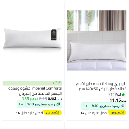
عرض
بلوبيري وسادة جسم طويلة مع
Imperial Comforts حشوة وسادة
غطاء قطن أبيض 140x50سم
الجسم الكاملة من إمبريال
4.3
11
5.62
كومفورتس، 21 × 54 بوصة
8.78
خصم 35%
11.15
د.ب‏
د.ب‏
لك رصيد مسترجع 10%
+ 1
لك رصيد مسترجع 10%
+ 1
احصل عليه خلال
14
احصل عليه خلال
14
اغسطس
اغسطس