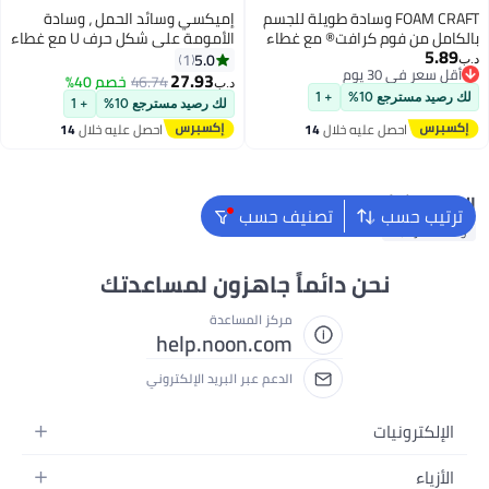
FOAM CRAFT وسادة طويلة للجسم
إميكسي وسائد الحمل ، وسادة
بالكامل من فوم كرافت® مع غطاء
الأمومة على شكل حرف U مع غطاء
5.89
قطن - بورغندي، 50 × 120 سم
قابل للإزالة ، وسائد حمل الكل في 1
5.0
1
د.ب‏
أقل سعر في 30 يوم
للنوم والاسترخاء والرضاعة
27.93
46.74
خصم 40%
د.ب‏
3
أقل سعر في 30 يوم
لك رصيد مسترجع 10%
+ 1
لك رصيد مسترجع 10%
+ 1
احصل عليه خلال
14
احصل عليه خلال
14
اغسطس
اغسطس
البحث الشائع
ترتيب حسب
تصنيف حسب
وسادة الرقبة
نحن دائماً جاهزون لمساعدتك
مركز المساعدة
help.noon.com
الدعم عبر البريد الإلكتروني
الإلكترونيات
الجوالات
الأزياء