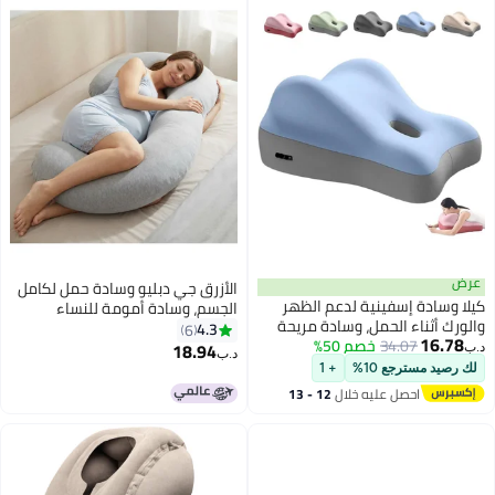
عرض
الأزرق جي دبليو وسادة حمل لكامل
كيلا وسادة إسفينية لدعم الظهر
الجسم، وسادة أمومة للنساء
والورك أثناء الحمل، وسادة مريحة
الحوامل، وسادة مريحة على شكل
4.3
6
16.78
34.07
خصم 50%
للجلوس أو الاستلقاء أو النوم،
حرف C مع غطاء مخملي قابل للإزالة
18.94
د.ب‏
د.ب‏
2
تصميم منخفض الارتفاع (أزرق)
والغسل، مصنوعة من القطن
لك رصيد مسترجع 10%
+ 1
العضوي لتوفير الدعم للظهر
احصل عليه خلال
12 - 13
والوركين والساقين والبطن.
اغسطس