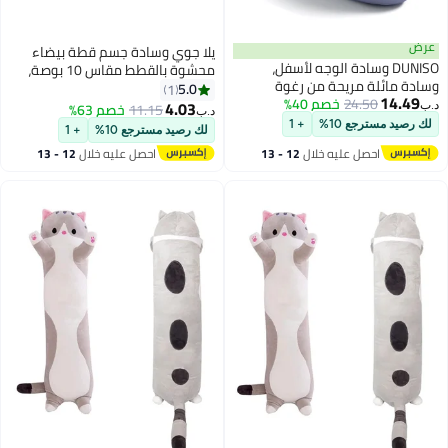
عرض
يلا جوي وسادة جسم قطة بيضاء
DUNISO وسادة الوجه لأسفل،
محشوة بالقطط مقاس 10 بوصة،
وسادة مائلة مريحة من رغوة
وسادة قطط لطيفة ناعمة للأطفال،
5.0
1
14.49
24.50
خصم 40%
الذاكرة، وسادة مثلثية من رغوة
حيوانات محشوة بالقطط ألعاب
4.03
11.15
خصم 63%
د.ب‏
د.ب‏
الذاكرة مع وسادة دعم صغيرة،
قطيفة محشوة بالقطط هدية للأولاد
لك رصيد مسترجع 10%
+ 1
لك رصيد مسترجع 10%
+ 1
قابلة للفصل والغسل، للاستخدام في
والبنات (أبيض، 10 بوصة)
احصل عليه خلال
12 - 13
احصل عليه خلال
12 - 13
التدليك، القراءة، النوم
اغسطس
اغسطس