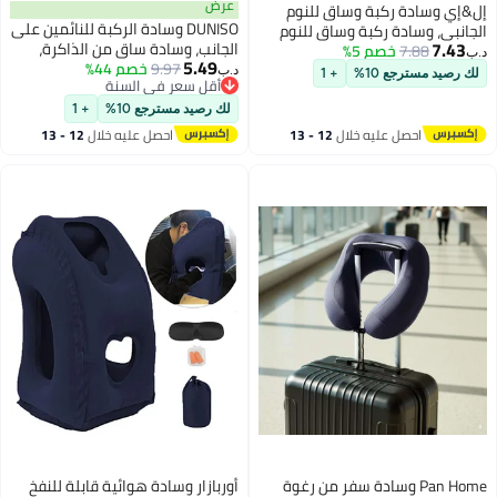
عرض
إل&إي وسادة ركبة وساق للنوم
DUNISO وسادة الركبة للنائمين على
الجانبي، وسادة ركبة وساق للنوم
7.43
الجانب، وسادة ساق من الذاكرة،
7.88
خصم 5%
الجانبي، وسادة جانبية لتخفيف آلام
د.ب‏
5.49
9.97
خصم 44%
وسادة دعم بين الساقين، حزام قابل
عرق النسا في الظهر والركبة،
د.ب‏
لك رصيد مسترجع 10%
+ 1
أقل سعر في السنة
للتعديل، مريحة ودائمة، تخفيف لآلام
وسادة لمحاذاة العمود الفقري
أقل سعر في السنة
عرق النسا والظهر والركبتين
بشكل سلس
لك رصيد مسترجع 10%
+ 1
والمفاصل
احصل عليه خلال
12 - 13
احصل عليه خلال
12 - 13
اغسطس
اغسطس
Pan Home وسادة سفر من رغوة
أوربازار وسادة هوائية قابلة للنفخ