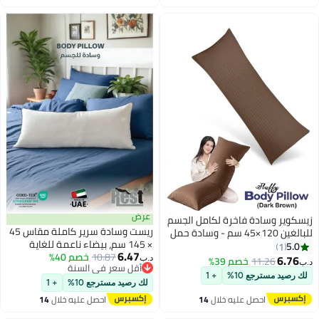
اغسطس
اغسطس
عرض
زيسكوير وسادة فاخرة لكامل الجسم
ريست وسادة سرير كاملة مقاس 45
للبالغين 120×45 سم - وسادة حمل
× 145 سم، بيضاء ناعمة للغاية
فائقة النعومة، وسادة دعم طويلة
5.0
1
6.47
10.87
خصم 40%
وخفيفة الوزن، وسادة طويلة للجسم
للجسم لمن ينامون على الجانب،
6.76
11.26
خصم 39%
د.ب‏
د.ب‏
أقل سعر في السنة
ناعمة قابلة للتنفس وخفيفة الوزن
حشوة من ألياف البوليستر قابلة
لك رصيد مسترجع 10%
+ 1
أقل سعر في السنة
لدعم الأمومة
للتهوية مع غطاء من القطن، وسادة
لك رصيد مسترجع 10%
+ 1
عناق للنوم لدعم الظهر والرقبة
احصل عليه خلال
14
احصل عليه خلال
14
والساقين، متعددة الألوان
اغسطس
اغسطس