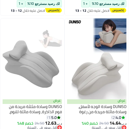
أقل سعر في 7 يوم
أقل سعر في السنة
لك رصيد مسترجع 10%
+ 1
لك رصيد مسترجع 10%
+ 1
احصل عليه خلال
12 - 13
احصل عليه خلال
12 - 13
اغسطس
اغسطس
عرض
عرض
DUNISO وسادة الوجه لأسفل،
DUNISO وسادة مثلثة مريحة من
وسادة مائلة مريحة من رغوة
فوم الذاكرة، وسادة مائلة للنوم،
الذاكرة، وسادة مثلثة ناعمة ومريحة
وسادة للجلوس، وسادة للقراءة في
5.0
4.0
1
2
من رغوة الذاكرة مع وسادة دعم
السرير، مع غطاء قابل للإزالة، مضادة
12.63
14.64
24.50
خصم 40%
24.50
خصم 48%
د.ب‏
د.ب‏
صغيرة، قابلة للفصل والغسل،
للانزلاق، مريحة ودائمة، لتخفيف آلام
أقل سعر في السنة
أقل سعر في السنة