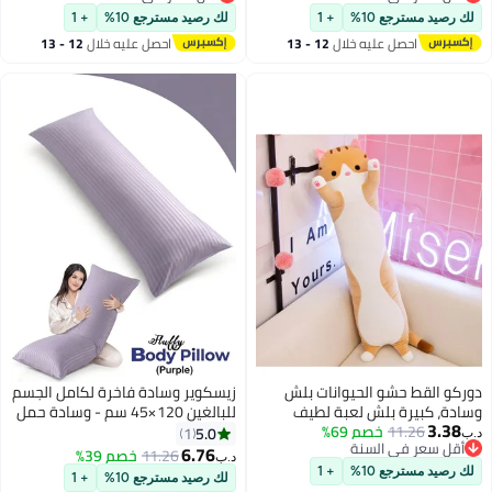
أقل سعر في السنة
للاستخدام في التدليك، القراءة،
أقل سعر في السنة
الجلوس والظهر والرقبة والساقين
لك رصيد مسترجع 10%
+ 1
لك رصيد مسترجع 10%
+ 1
النوم، رمادي فاتح
احصل عليه خلال
12 - 13
احصل عليه خلال
12 - 13
اغسطس
اغسطس
دوركو القط حشو الحيوانات بلش
زيسكوير وسادة فاخرة لكامل الجسم
وسادة، كبيرة بلش لعبة لطيف
للبالغين 120×45 سم - وسادة حمل
3.38
11.26
خصم 69%
الجانب نائم بلش، مريحة الزخرفية
فائقة النعومة، وسادة دعم طويلة
5.0
1
د.ب‏
أقل سعر في السنة
رمي وسادة (برتقالي، 50 سم)
للجسم لمن ينامون على الجانب،
6.76
11.26
خصم 39%
د.ب‏
أقل سعر في السنة
حشوة من ألياف البوليستر قابلة
لك رصيد مسترجع 10%
+ 1
لك رصيد مسترجع 10%
+ 1
للتهوية مع غطاء من القطن، وسادة