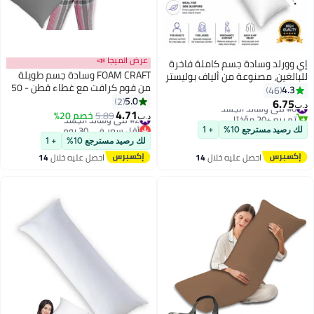
عرض الميجا 📣
إي وورلد وسادة جسم كاملة فاخرة
FOAM CRAFT وسادة جسم طويلة
للبالغين، مصنوعة من ألياف بوليستر
من فوم كرافت مع غطاء قطن - 50
فائقة النعومة، قابلة للتنفس
4.3
46
x 140 سم - رمادي
5.0
ومثالية لمن ينامون على الجانب، مع
2
6.75
#6 في وسائد الجسد
د.ب‏
11
4.71
غطاء قطني فائق النعومة، متوفرة
تم بيع +20 مؤخرًا
#2 في وسائد الجسد
5.89
خصم 20%
د.ب‏
#6 في وسائد الجسد
بألوان متعددة، 120x45 بوصة.
أقل سعر في 30 يوم
لك رصيد مسترجع 10%
+ 1
#2 في وسائد الجسد
لك رصيد مسترجع 10%
+ 1
احصل عليه خلال
14
احصل عليه خلال
14
اغسطس
اغسطس