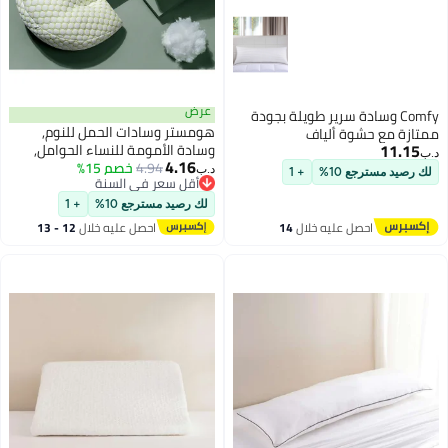
عرض
Comfy وسادة سرير طويلة بجودة
هومستر وسادات الحمل للنوم,
ممتازة مع حشوة ألياف
11.15
وسادة الأمومة للنساء الحوامل,
د.ب‏
4.16
4.94
خصم 15%
دعم وسادات الحمل, تغذية الطفل
د.ب‏
لك رصيد مسترجع 10%
+ 1
أقل سعر في السنة
جانب وسادة النوم, قابل للتعديل,
أقل سعر في السنة
لدعم ظهر البطن الأخضر
لك رصيد مسترجع 10%
+ 1
احصل عليه خلال
14
احصل عليه خلال
12 - 13
اغسطس
اغسطس