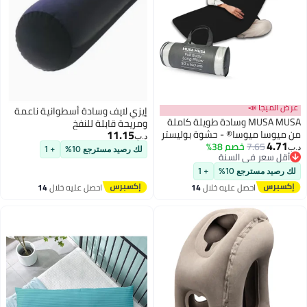
عرض الميجا 📣
إيزي لايف وسادة أسطوانية ناعمة
MUSA MUSA وسادة طويلة كاملة
ومريحة قابلة للنفخ
11.15
من ميوسا ميوسا® - حشوة بوليستر
د.ب‏
4.71
7.65
خصم 38%
قابلة للتنفس، وسادة حمل لدعم
د.ب‏
لك رصيد مسترجع 10%
+ 1
3
أقل سعر في السنة
البطن (أسود، 50 × 140 سم)
أقل سعر في السنة
لك رصيد مسترجع 10%
+ 1
احصل عليه خلال
14
احصل عليه خلال
14
اغسطس
اغسطس