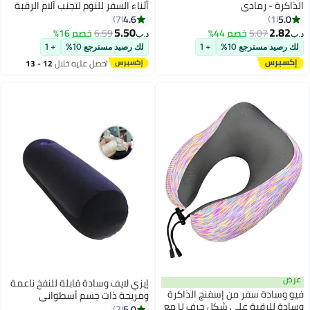
الذاكرة - رمادي
أثناء السفر للنوم لتجنب آلام الرقبة
والكتف، تدعم الرأس والقطن بشكل
4.6
5.0
7
1
مريح، تستخدم للطائرات والسيارات
5.50
2.82
5.07
خصم 44%
6.59
خصم 16%
د.ب‏
د.ب‏
3
والحافلات والمكتب (أزرق)
لك رصيد مسترجع 10%
+ 1
لك رصيد مسترجع 10%
+ 1
احصل عليه خلال
12 - 13
اغسطس
عرض
إيزي لايف وسادة قابلة للنفخ ناعمة
فيو وسادة سفر من إسفنج الذاكرة
ومريحة ذات جسم أسطواني
وسادة للرقبة على شكل حرف U مع
5.0
2