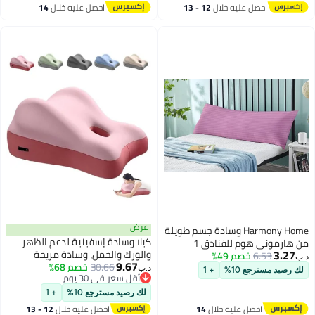
احصل عليه خلال
12 - 13
احصل عليه خلال
14
عناق للنوم لدعم الظهر والرقبة
اغسطس
اغسطس
والساقين، متعددة الألوان
عرض
Harmony Home وسادة جسم طويلة
كيلا وسادة إسفينية لدعم الظهر
من هارموني هوم للفنادق 1
3.27
والورك والحمل، وسادة مريحة
6.53
خصم 49%
قطعة، القماش: 100% بوليستر 85
د.ب‏
9.67
30.66
خصم 68%
للبالغين للجلوس أو الاستلقاء أو
جرام لكل متر مربع ميكروفايبر
د.ب‏
لك رصيد مسترجع 10%
+ 1
2
10
أقل سعر في 30 يوم
النوم، تصميم منخفض الارتفاع
بخطوط 1 سم سوبر ناعمة (وردي
أقل سعر في 30 يوم
(وردي)
فاتح)
لك رصيد مسترجع 10%
+ 1
احصل عليه خلال
14
احصل عليه خلال
12 - 13