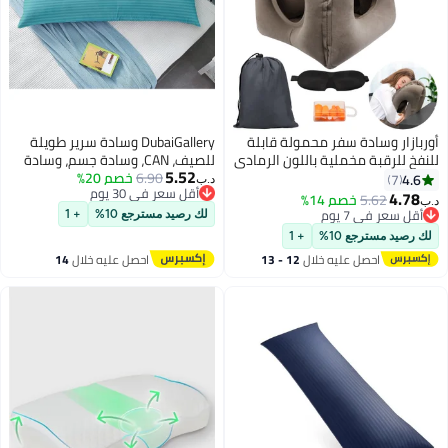
أوربازار وسادة سفر محمولة قابلة
DubaiGallery وسادة سرير طويلة
للنفخ للرقبة مخملية باللون الرمادي
للصيف، CAN، وسادة جسم، وسادة
5.52
مناسبة للطائرات والسيارات
6.90
خصم 20%
جانبية قابلة للتنفس للنوم، وسادة
4.6
7
د.ب‏
أقل سعر في 30 يوم
والحافلات والمكاتب
طويلة CAN
4.78
5.62
خصم 14%
د.ب‏
3
أقل سعر في 30 يوم
أقل سعر في 7 يوم
لك رصيد مسترجع 10%
+ 1
أقل سعر في 7 يوم
لك رصيد مسترجع 10%
+ 1
احصل عليه خلال
12 - 13
احصل عليه خلال
14
اغسطس
اغسطس