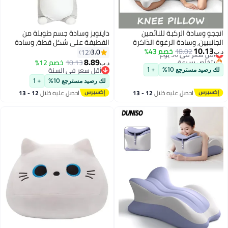
انججو وسادة الركبة للنائمين
دايتويز وسادة جسم طويلة من
الجانبيين, وسادة الرغوة الذاكرة
القطيفة على شكل قطة، وسادة
10.13
أقل سعر في 30 يوم
18.02
خصم 43%
الساق للنوم الجانبي, حزام قابل
إسفنجية مقاس 111 سم للحيوانات،
3.0
12
د.ب‏
بتخلّص بسرعة
للتعديل, وسادة دعم النوم المريحة
لعبة دمية هدية للصديقات والبنات
8.89
10.13
خصم 12%
د.ب‏
أقل سعر في 30 يوم
بين الساقين يحافظ على العمود
والأولاد
أقل سعر في السنة
لك رصيد مسترجع 10%
+ 1
الفقري, الإغاثة من الجلد العصبي,
أقل سعر في السنة
لك رصيد مسترجع 10%
+ 1
الظهر, HIPS, الركبتين
احصل عليه خلال
12 - 13
احصل عليه خلال
12 - 13
اغسطس
اغسطس