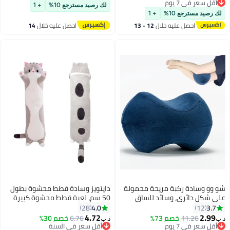
حشوة من ألياف البوليستر قابلة
أقل سعر في 7 يوم
لك رصيد مسترجع 10%
+ 1
أقل سعر في 7 يوم
للتهوية مع غطاء من القطن، وسادة
لك رصيد مسترجع 10%
+ 1
عناق للنوم لدعم الظهر والرقبة
احصل عليه خلال
12 - 13
احصل عليه خلال
14
والساقين، متعددة الألوان
اغسطس
اغسطس
شو وو وسادة ركبة مريحة محمولة
دايتويز وسادة قطط محشوة بطول
على شكل دائري، وسائد للساق
50 سم، لعبة قطط محشوة كبيرة
للنوم الجانبي تفصل الركبتين لتعزيز
وطويلة، وسادة قطط محشوة،
4.0
3.7
28
12
النوم
وسادة قطط محشوة للجسم
4.72
2.99
11.26
خصم 73%
6.76
خصم 30%
د.ب‏
د.ب‏
5
2
أقل سعر في 7 يوم
أقل سعر في السنة