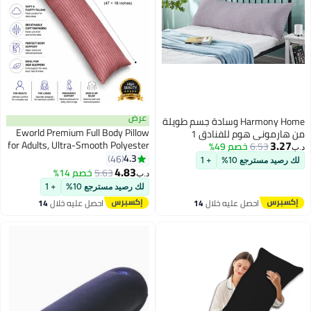
عرض
Harmony Home وسادة جسم طويلة
Eworld Premium Full Body Pillow
من هارموني هوم للفنادق 1
3.27
for Adults, Ultra-Smooth Polyester
6.53
خصم 49%
قطعة، قماش: 100% بوليستر 85
د.ب‏
Fiber, Breathable & Ideal for Side
4.3
جرام لكل متر مربع ميكروفايبر
46
لك رصيد مسترجع 10%
+ 1
11
10
Sleepers, with Ultra-Soft Cotton
4.83
بخطوط 1 سم سوبر ناعمة (رمادي
5.63
خصم 14%
د.ب‏
Cover, Available in Multiple Colors,
فاتح)
لك رصيد مسترجع 10%
+ 1
120x45 cm
احصل عليه خلال
14
احصل عليه خلال
14
اغسطس
اغسطس