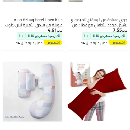
جوي وسادة من الإسفنج الميموري
Hotel Linen Klub وسادة جسم
بشكل محدد للأطفال مع غطاء من
طويلة من فندق الأميرة لينن كلوب
4.61
7.55
القطن المصري أبيض
د.ب‏
د.ب‏
لك رصيد مسترجع 10%
+ 1
لك رصيد مسترجع 10%
+ 1
احصل عليه خلال
14
احصل عليه خلال
14
اغسطس
اغسطس