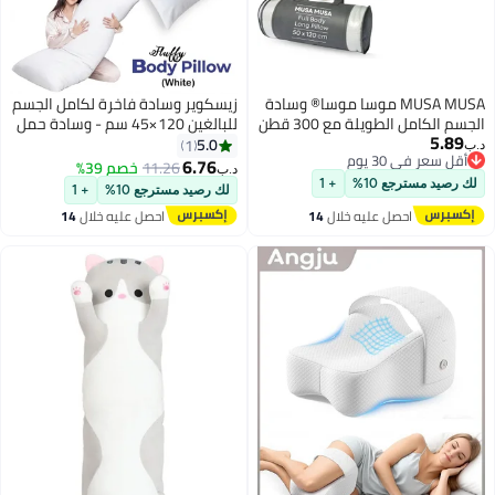
MUSA MUSA موسا موسا® وسادة
زيسكوير وسادة فاخرة لكامل الجسم
الجسم الكامل الطويلة مع 300 قطن
للبالغين 120×45 سم - وسادة حمل
5.89
TC - حشوة بوليستر قابلة للتنفس،
فائقة النعومة، وسادة دعم طويلة
5.0
1
د.ب‏
أقل سعر في 30 يوم
وسادة الحمل لدعم البطن، للنوم،
للجسم لمن ينامون على الجانب،
6.76
11.26
خصم 39%
د.ب‏
أقل سعر في 30 يوم
للنائمين على الجانب والظهر، وسادة
حشوة من ألياف البوليستر قابلة
لك رصيد مسترجع 10%
+ 1
لك رصيد مسترجع 10%
+ 1
الأمومة (بني، 50 x 120 سم)
للتهوية مع غطاء من القطن، وسادة
احصل عليه خلال
14
احصل عليه خلال
14
عناق للنوم لدعم الظهر والرقبة
اغسطس
اغسطس
والساقين، متعددة الألوان