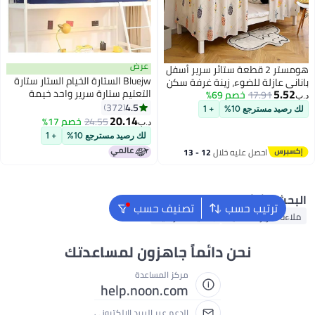
عرض
هومستر 2 قطعة ستائر سرير أسفل
Bluejw الستارة الخيام الستار ستارة
نى عازلة للضوء، زينة غرفة سكن
5.5
التعتيم ستارة سرير واحد خيمة
17.91
خصم 69%
عي لخصوصية الزملاء، زخرفة
الستار طالب التظليل القماش السرير
4.5
خلفية، ستارة خلفية عازلة
372
رصيد مسترجع 10%
+ 1
المظلة ناموسية الطالب النوم
20.14
وء
24.55
خصم 17%
د.ب‏
حماية الخصوصية
لك رصيد مسترجع 10%
+ 1
احصل عليه خلال
12 - 13
اغسطس
حث الشائع
ترتيب حسب
تصنيف حسب
اءة سرير مطاطية
بطانية كهربائية
نحن دائماً جاهزون لمساعدتك
مركز المساعدة
help.noon.com
الدعم عبر البريد الإلكتروني