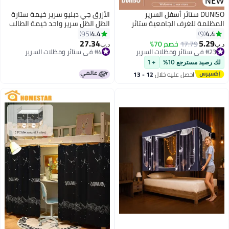
DUNISO ستائر أسفل السرير
الأزرق جي دبليو سرير خيمة ستارة
لمة للغرف الجامعية ستائر
الظل الظل سرير واحد خيمة الطالب
ومة للضوء تغطية خصوصية
مظلة القماش المطر نزل البعوض
4.4
4.
95
9
اق تزيين خلفية تصوير ستارة
صافي النوم الخصوصية حماية
27.34
5.2
ي ستائر ومظلات السرير
17.79
خصم 70%
د.ب‏
2 لوحة
الشريط الإطار غرفة نوم الطفل
قل سعر في 30 يوم
#4 في ستائر ومظلات السرير
ي ستائر ومظلات السرير
#4 في ستائر ومظلات السرير
الوردي
رصيد مسترجع 10%
+ 1
احصل عليه خلال
12 - 13
اغسطس