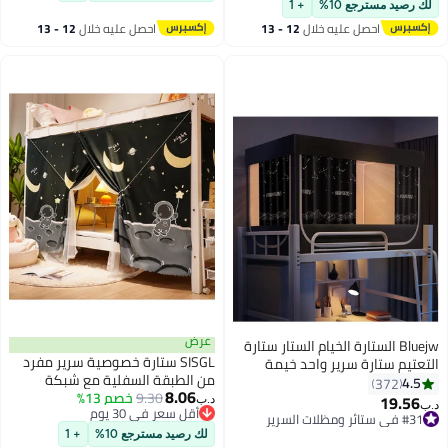
رصيد مسترجع 10%
+ 1
احصل عليه خلال
12 - 13
احصل عليه خلال
12 - 13
اغسطس
اغسطس
عرض
Bluejw الستارة الخيام الستار ستارة
SISGL ستارة خصوصية سرير مفرد
تيم ستارة سرير واحد خيمة
من الطبقة السفلية مع شبكة
ار طالب التظليل القماش السرير
4.
372
8.06
9.30
خصم 13%
ناموسية خيمة سرير للطلاب في
لة ناموسية الطالب النوم
19.5
ي ستائر ومظلات السرير
د.ب‏
أقل سعر في 30 يوم
السكن المنزلي ستائر سرير مظلة
ية الخصوصية
قل سعر في 30 يوم
أقل سعر في 30 يوم
ستائر حجب ضوء قابلة للتنفس
ي ستائر ومظلات السرير
لك رصيد مسترجع 10%
+ 1