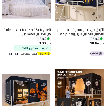
رق جي دبليو سرير خيمة الستائر
نامبيج شبكة صد الحشرات المعلقة
ليل التظليل سرير واحد خيمة
من الدانتيل المستدير
الب مظلة من القماش مظلة
4.2
4.
18
95
وم البعوض صافي الخصوصية
3.37
18.8
د.ب‏
ة الشريط الإطار غرفة نوم
لك رصيد مسترجع 10%
+ 1
ل الأزرق الكرتون نمط الليمون
احصل عليه خلال
12 - 13
اغسطس