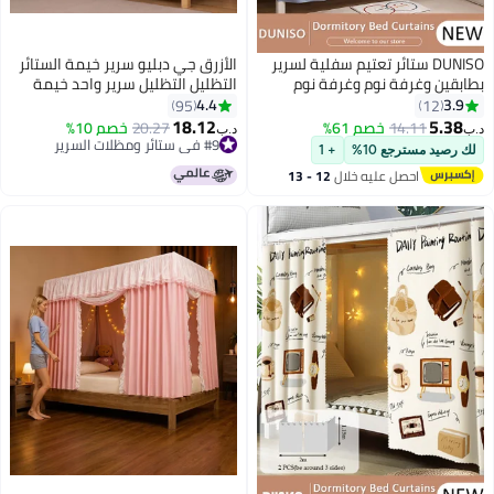
DUNISO ستائر تعتيم سفلية لسرير
الأزرق جي دبليو سرير خيمة الستائر
قين وغرفة نوم وغرفة نوم
التظليل التظليل سرير واحد خيمة
اء للخصوصية وغطاء
الطلاب ظلة القماش مظلة النوم
4.4
3.
95
12
صوصية وخلفية صورة ديكور
البعوض صافي الخصوصية حماية
18.12
5.3
14.11
خصم 61%
20.27
خصم 10%
د.ب‏
 ستارة تعتيم 2 لوح
الشريط الإطار غرفة نوم الأطفال
#9 في ستائر ومظلات السرير
رصيد مسترجع 10%
+ 1
#9 في ستائر ومظلات السرير
الكرتون نمط رائد الفضاء
احصل عليه خلال
12 - 13
اغسطس