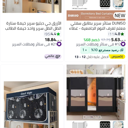
DUNISO ستائر سرير بطابق سفلي
الأزرق جي دبليو سرير خيمة ستارة
 لغرف النوم الجامعية - غطاء
الظل الظل سرير واحد خيمة الطالب
صية للغرفة - ديكور خلفية
مظلة القماش المطر نزل البعوض
4.4
4.
95
11
ر - ستائر معتمة 2 لوح
صافي النوم الخصوصية حماية حزام
18.84
5.6
17.79
خصم 68%
د.ب‏
الإطار غرفة نوم الطفل الأسود نمط
ي ستائر ومظلات السرير
#21 في ستائر ومظلات السرير
ي ستائر ومظلات السرير
#21 في ستائر ومظلات السرير
الفضاء
رصيد مسترجع 10%
+ 1
احصل عليه خلال
12 - 13
اغسطس