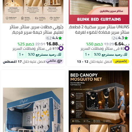
UNUNS ستائر سرير سكنية 2 قطعة،
دِيُونِي مظلات سرير، ستائر، ستائر
ر سرير مضادة للضوء لغرفة
تعتيم، ستائر خيمة سرير فردية،
كن، غطاء خصوصية قبة خلفية
قماش تظليل للطلاب، مظلة سرير،
4.4
4.
62
24
صور نجوم ستارة سرير معتمة، 115
ناموسية، نوم الطلاب، حماية
16.88
6.6
13.29
خصم 50%
#19 في ستائر ومظلات السرير
22.51
خصم 25%
د.ب‏
سم × 2
الخصوصية
ائر ومظلات السرير
أقل سعر في 7 يوم
ائر ومظلات السرير
#19 في ستائر ومظلات السرير
رصيد مسترجع 10%
+ 1
لك رصيد مسترجع 10%
+ 1
احصل عليه خلال
12 - 13
احصل عليه خلال
17 اغسطس
اغسطس