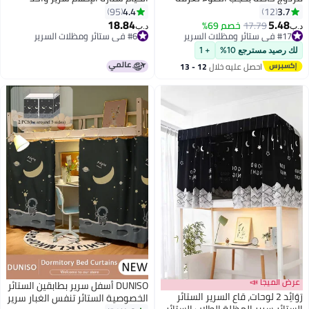
كن الطلابي غطاء خاص
خيمة الطالب ظلال القماش مظلمة
4.4
3.
95
12
صوصية زينة خلفية صورة ستائر
السكن البعوض شبكة حماية
18.84
5.4
17.79
خصم 69%
د.ب‏
حات
الخصوصية النوم مع إطار للأطفال
ي ستائر ومظلات السرير
#6 في ستائر ومظلات السرير
ي ستائر ومظلات السرير
#6 في ستائر ومظلات السرير
غرفة النوم مع نمط رمادي وأبيض
رصيد مسترجع 10%
+ 1
احصل عليه خلال
12 - 13
اغسطس
 الميجا 📣
DUNISO أسفل سرير بطابقين الستائر
رَوَائِد 2 لوحات، قاع السرير الستائر
الخصوصية الستائر تنفس الغبار سرير