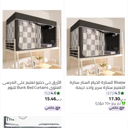
Bluejw الستارة الخيام الستار ستارة
الأزرق جي دبليو تعتيم على المرسى
تيم ستارة سرير واحد خيمة
العلوي Bunk Bed Curtains للنوم
ار طالب التظليل القماش السرير
غرفة نوم مضاد للضوء زخرفة زميلة
4.6
4.
53
372
لة ناموسية الطالب النوم
الغرفة الخصوصية غطاء المظلة
15.46
17.3
د.ب‏
ية الخصوصية
الصورة الخلفية ديكور Backdrop
 بيع +10 مؤخرًا
 بيع +10 مؤخرًا
تعتيم الستار 6 لوحات مع أعلى