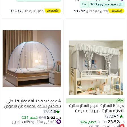
سم*200 سم)
ي ستائر ومظلات السرير
رصيد مسترجع 10%
+ 1
احصل عليه خلال
12 - 13
احصل عليه خلال
12 - 13
اغسطس
اغسطس
ض
شو وو خيمة منبثقة وقابلة للطي
Bluejw الستارة الخيام الستار ستارة
بتصميم شبكة للحماية من البعوض
تيم ستارة سرير واحد خيمة
بوليستر أبيض/أزرق
4.6
28
ار طالب التظليل القماش السرير
4.
372
180x200x150سم
5.63
8.19
خصم 31%
د.ب‏
لة ناموسية الطالب النوم
23.5
31.31
خصم 24%
#32 في ستائر ومظلات السرير
ية الخصوصية
قل سعر في 30 يوم
#32 في ستائر ومظلات السرير