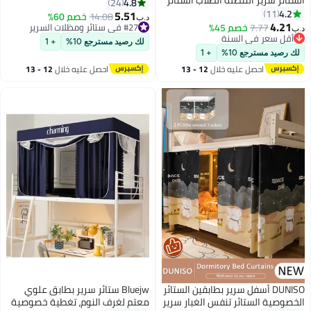
ائر سرير المظلة الطلاب الستائر
واحد ستائر التعتيم لوحات القماش
4.8
24
 لسرير واحد، 45.3x78.7in
4.
11
الخصوصية تحت السرير سرير علوي
5.51
#27 في ستائر ومظلات السرير
14.08
خصم 60%
د.ب‏
4.2
المظلة خيمة الستار التظليل الستائر
7.77
خصم 45%
قل سعر في السنة
أقل سعر في 30 يوم
تخلّص بسرعة
#27 في ستائر ومظلات السرير
للنوم المنزل كلية 2 لوحات
لك رصيد مسترجع 10%
+ 1
قل سعر في السنة
رصيد مسترجع 10%
+ 1
احصل عليه خلال
12 - 13
احصل عليه خلال
12 - 13
اغسطس
اغسطس
DUNISO أسفل سرير بطابقين الستائر
Bluejw ستائر سرير بطابق علوي
وصية الستائر تنفس الغبار سرير
معتم لغرف النوم، تغطية خصوصية