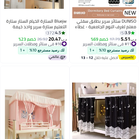
DUNISO ستائر سرير بطابق سفلي
Bluejw الستارة الخيام الستار ستارة
 لغرف النوم الجامعية - غطاء
التعتيم ستارة سرير واحد خيمة
صية للغرفة - ديكور خلفية
الستار طالب التظليل القماش السرير
4.5
3.
372
5
ر - ستائر معتمة 2 لوح
المظلة ناموسية الطالب النوم
20.47
5.5
ي ستائر ومظلات السرير
17.79
خصم 69%
#16 في ستائر ومظلات السرير
26.92
خصم 23%
د.ب‏
حماية الخصوصية
قل سعر في السنة
أقل سعر في 30 يوم
ي ستائر ومظلات السرير
#16 في ستائر ومظلات السرير
رصيد مسترجع 10%
+ 1
لك رصيد مسترجع 10%
+ 1
احصل عليه خلال
12 - 13
اغسطس