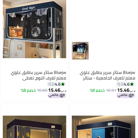
Bluejw ستائر سرير بطابق علوي
Bluejw ستائر سرير بطابق علوي
 للغرف الجامعية - ستائر
معتم لغرف النوم، تغطي
صية مزخرفة لحجب الضوء -
الخصوصية، ديكور خلفية تصوير،
4.6
4.
53
53
 قبة - ديكور خلفية للصور -
ستارة معتمة 6 لوحات مع قمة
15.46
15.4
16.91
خصم 8%
16.89
خصم 8%
د.ب‏
عتمة 6 لوحات مع قمة