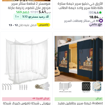
رق جي دبليو سرير خيمة ستارة
هومستر 2 قطعة ستائر سرير
ظلة سرير واحد خيمة الطالب
مزدوج عازل للضوء، زخرفة عازلة
5.41
ة من القماش المطر نزل
17.91
خصم 69%
للضوء لغرفة المدرسة، غطاء
4.
95
د.ب‏
عوض صافي النوم الخصوصية
خصوصية للزملاء، زخرفة خلفية
18.8
لك رصيد مسترجع 10%
+ 1
ة حزام الإطار غرفة نوم الطفل
للفراش، ستارة عازلة للضوء
ائر ومظلات السرير
ائر ومظلات السرير
 الغزلان نمط
احصل عليه خلال
12 - 13
اغسطس
ض
عرض الميجا 📣
Arabest خيمة سرير بطابقين مفرد
بيوينتي شبكة ناموس كبيرة، شبكة