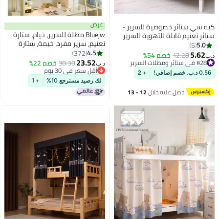
عرض
 سي ستائر خصوصية للسرير -
Bluejw مظلة للسرير، خيام، ستارة
ر تعتيم قابلة للتهوية للسرير
تعتيم، سرير مفرد، خيمة، ستارة
وي السفلي، وألواح خيمة تظليل
5.
5
قماش تظليل الطالب، مظلة سرير،
4.5
مة للغبار للاستخدام في السكن
372
5.6
12.28
خصم 54%
شبكة ناموسية، نوم الطالب، حماية
23.52
معي والجامعة والمنزل
ي ستائر ومظلات السرير
30.30
خصم 22%
د.ب‏
الخصوصية
ي ستائر ومظلات السرير
أقل سعر في 30 يوم
صم إضافي!
+ 2
أقل سعر في 30 يوم
لك رصيد مسترجع 10%
+ 1
احصل عليه خلال
12 - 13
اغسطس