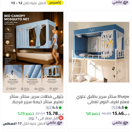
مضادة للغبار للسرير المفرد
احصل عليه خلال
12 - 13
اغسطس
Bluejw ستائر سرير بطابق علوي
دِيُونِي مظلات سرير، ستائر، ستائر
م لغرف النوم، تغطي
تعتيم، ستائر خيمة سرير فردية،
وصية، ديكور خلفية تصوير،
قماش تظليل للطلاب، مظلة سرير،
4.4
4.
62
53
عتمة 6 لوحات مع قمة
ناموسية، نوم الطلاب، حماية
15.78
15.4
16.89
خصم 8%
22.51
خصم 29%
د.ب‏
الخصوصية
أقل سعر في 7 يوم
أقل سعر في 7 يوم
احصل عليه خلال
17 اغسطس