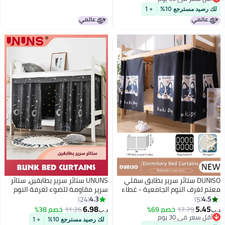
قل سعر في 30 يوم
رصيد مسترجع 10%
+ 1
DUNISO ستائر سرير بطابق سفلي
UNUNS ستائر سرير بطابقين، ستائر
 لغرف النوم الجامعية - غطاء
سرير مقاومة للضوء لغرفة النوم
صية للغرفة - ديكور خلفية
مزخرفة، غطاء للخصوصية، مظلة
4.3
4.
24
5
ر - ستائر معتمة 2 لوح
ستار، خلفية صورة ستارة سرير
6.98
5.4
17.79
خصم 69%
11.26
خصم 38%
د.ب‏
معتمة
قل سعر في 30 يوم
لك رصيد مسترجع 10%
+ 1
قل سعر في 30 يوم