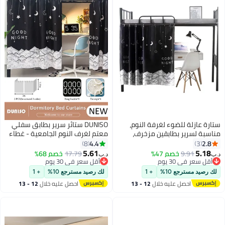
ة عازلة للضوء لغرفة النوم،
DUNISO ستائر سرير بطابق سفلي
بة لسرير بطابقين مزخرف،
معتم لغرف النوم الجامعية - غطاء
ء خصوصية لزميل السكن، ستارة
خصوصية زينة للغرفة - خلفية
4.4
2.
8
3
ة لتزيين خلفية الصور، للمنزل
تصوير - ستائر معتمة 2 لوح
5.61
5.1
9.91
خصم 47%
17.79
خصم 68%
د.ب‏
امعي
قل سعر في 30 يوم
أقل سعر في 30 يوم
قل سعر في 30 يوم
أقل سعر في 30 يوم
رصيد مسترجع 10%
+ 1
لك رصيد مسترجع 10%
+ 1
احصل عليه خلال
12 - 13
احصل عليه خلال
12 - 13
اغسطس
اغسطس