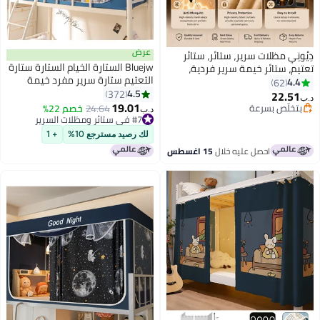
عرض
ونِي مظلات سرير، ستائر، ستائر
Bluejw الستارة الخيام الستارة ستارة
م، ستائر خيمة سرير فردية،
التعتيم ستارة سرير مفرد خيمة
 تظليل للطلاب، مظلة سرير،
4.
62
ستارة قماش تظليل الطالب مظلة
4.5
سية، نوم الطلاب، حماية
372
22.5
السرير ناموسية نوم الطالب حماية
19.01
صوصية
تخلّص بسرعة
#7 في ستائر ومظلات السرير
24.64
خصم 22%
د.ب‏
الخصوصية
تخلّص بسرعة
أقل سعر في 7 يوم
#7 في ستائر ومظلات السرير
لك رصيد مسترجع 10%
+ 1
احصل عليه خلال
15 اغسطس