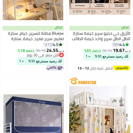
ض
عرض
رق جي دبليو سرير خيمة ستارة
Bluejw مظلة للسرير، خيام، ستارة
 الظل سرير واحد خيمة الطالب
تعتيم، سرير مفرد، خيمة، ستارة
ة القماش المطر نزل البعوض
قماش تظليل الطالب، مظلة سرير،
4.5
4.
372
95
 النوم الخصوصية حماية حزام
شبكة ناموسية، نوم الطالب، حماية
24.55
19.6
56.34
خصم 65%
30.18
خصم 18%
د.ب‏
ار الأطفال غرفة نوم الكرتون
الخصوصية
أقل سعر في 30 يوم
رصيد مسترجع 10%
+ 1
نام نمط
أقل سعر في 30 يوم
لك رصيد مسترجع 10%
+ 1
احصل عليه خلال
12 - 13
اغسطس