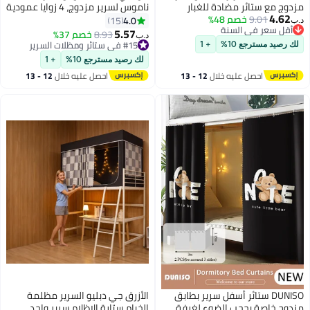
ج مع ستائر مضادة للغبار
ناموس لسرير مزدوج، 4 زوايا عمودية
4.6
9.01
خصم 48%
وحجب الضوء تحت السرير 2 لوحات
لستارة السرير، ستارة سرير مزينة،
4.0
15
قل سعر في السنة
4 × 78.7 بوصة)
ستائر سرير أنيقة، شبكة ناموس
5.57
#15 في ستائر ومظلات السرير
8.93
خصم 37%
د.ب‏
قل سعر في السنة
كبيرة مربعة فاخرة، خيمة ستائر
أقل سعر في 7 يوم
رصيد مسترجع 10%
+ 1
#15 في ستائر ومظلات السرير
سرير شبكية (أبيض)
لك رصيد مسترجع 10%
+ 1
احصل عليه خلال
12 - 13
احصل عليه خلال
12 - 13
اغسطس
اغسطس
DUNISO ستائر أسفل سرير بطابق
الأزرق جي دبليو السرير مظلمة
وج خاصة بحجب الضوء لغرفة
الخيام ستارة الإظلام سرير واحد