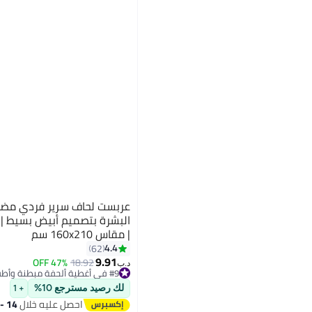
عربست لحاف سرير فردي مضاد 
البشرة بتصميم أبيض بسيط |
| مقاس 160x210 سم
4.4
62
11
9.91
47% OFF
18.92
د.ب‏
#9 في أغطية ألحفة مبطنة وأطقم
#9 في أغطية ألحفة مبطنة وأطقم
لك رصيد مسترجع 10%
+ 1
احصل عليه خلال
14 - 15 اغسطس