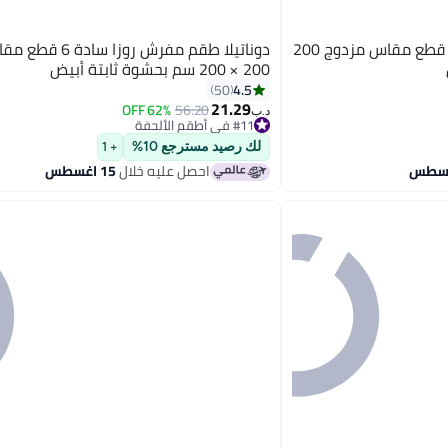
دوناتيلا طقم مفرش ريجنت 6 قطع مقاس مزدوج 200
دوناتيلا طقم مفرش روزا
200 × 200 سم بحشوة ثابتة أبيض
4.5
50
21.29
62% OFF
56.20
10
د.ب‏
#11 في أطقم الألحفة
#11 في أطقم الألحفة
لك رصيد مسترجع 10%
+ 1
احصل عليه خلال
15 اغسطس