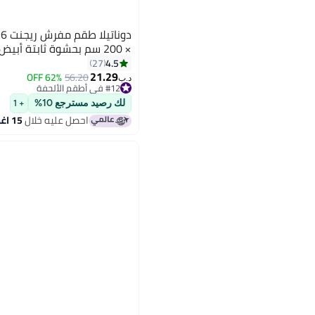
× 200 سم بحشوة ثابتة أبيض
4.5
27
21.29
62% OFF
56.20
6
د.ب‏
#12 في أطقم الألحفة
#12 في أطقم الألحفة
لك رصيد مسترجع 10%
+ 1
احصل عليه خلال
15 اغسطس