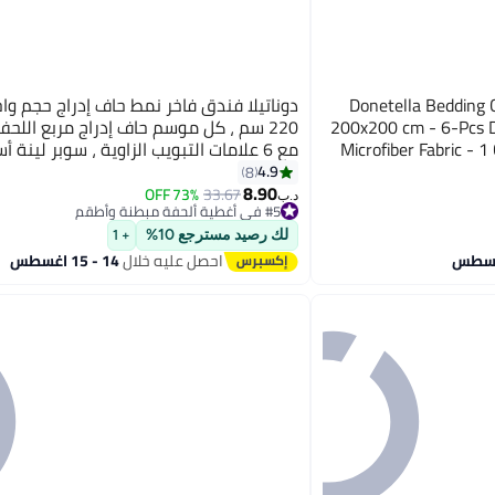
Donetella Bedding C
200x200 cm - 6-Pcs Di
220 سم ، كل موسم حاف إدراج مربع اللح
Microfiber Fabric - 1
مع 6 علامات التبويب الزاوية ، سوبر لينة
البديل ، أبيض
4.9
8
8.90
73% OFF
33.67
د.ب‏
#5 في أغطية ألحفة مبطنة وأطقم
#5 في أغطية ألحفة مبطنة وأطقم
لك رصيد مسترجع 10%
+ 1
احصل عليه خلال
14 - 15 اغسطس