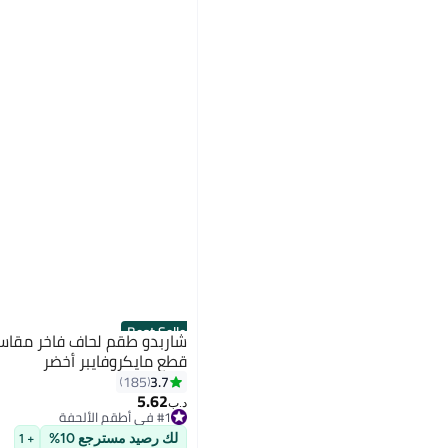
Best Seller
قطع مايكروفايبر أخضر
3.7
185
5.62
#1 في أطقم الألحفة
د.ب‏
أقل سعر في 7 يوم
#1 في أطقم الألحفة
لك رصيد مسترجع 10%
+ 1