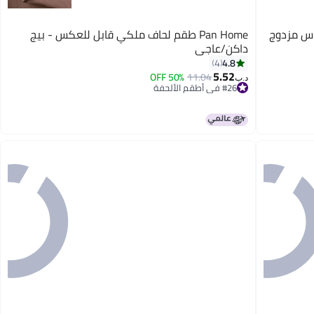
 سادة 6 قطع مقاس مزدوج
Pan Home طقم لحاف ملكي قابل للعكس - بيج
داكن/عاجي
4.8
4
5.52
50% OFF
11.04
د.ب‏
#26 في أطقم الألحفة
#26 في أطقم الألحفة