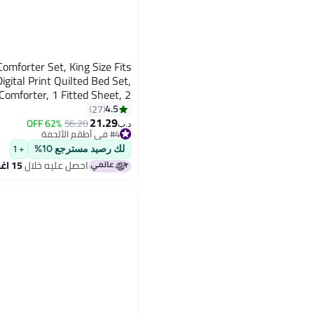
omforter Set, King Size Fits
gital Print Quilted Bed Set,
 Comforter, 1 Fitted Sheet, 2
Pillow Shams, 2 Pillowcases
4.5
27
6
21.29
62% OFF
56.20
د.ب‏
#4 في أطقم الألحفة
#4 في أطقم الألحفة
لك رصيد مسترجع 10%
+ 1
احصل عليه خلال
15 اغسطس