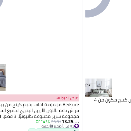
عرض الميجا 📣
شاربدو طقم لحاف فاخر مقاس كينج مكون من 4
Bedsure مجموعة لحاف بحجم كينج من ب
فراش ناعم باللون الأزرق البحري لجميع الف
2
13.25
بحجم كينج (104"x90") و2 وسادة (20"x36"+2)
43% OFF
23.31
#3 في أطقم الألحفة
د.ب‏
أقل سعر في 7 يوم