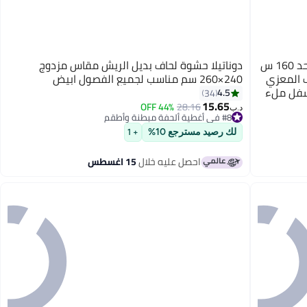
دوناتيلا فندق فاخر نمط حاف إدراج حجم واحد 160 س
دوناتيلا حشوة لحاف بديل الريش مقاس مزدوج
ف المعزي
240×260 سم مناسب لجميع الفصول ابيض
 أسفل ملء
4.5
34
15.65
44% OFF
28.16
د.ب‏
#8 في أغطية ألحفة مبطنة وأطقم
#8 في أغطية ألحفة مبطنة وأطقم
لك رصيد مسترجع 10%
+ 1
احصل عليه خلال
15 اغسطس