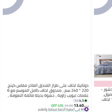
دوناتيلا لحاف على طراز الفندق الفاخر مقاس كينج
يدشور -
220 * 240 سم ، صندوق لحاف كامل الموسم مع 6
صول،
علامات تبويب زاوية ، حشوة بديلة فائقة النعومة ،
مجموعة سرير مصبوغة كاتيونيًا، 3 قطع، 1 لحاف
أبيض
4.5
34
13.40
45% OFF
24.66
د.ب‏
#3 في أغطية ألحفة مبطنة وأطقم