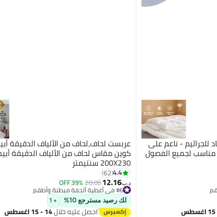
للجراثيم - ناعم على
عربست لحاف،لحاف من الألياف الدقيقة أب
 مناسب لجميع الفصول
كوين مقاس لحاف من الألياف الدقيقة أبي
200X230 سنتيمتر
4.4
62
11
12.16
39% OFF
20.05
د.ب‏
#6 في أغطية ألحفة مبطنة وأطقم
#6 في أغطية ألحفة مبطنة وأطقم
لك رصيد مسترجع 10%
+ 1
احصل عليه خلال
14 - 15 اغسطس