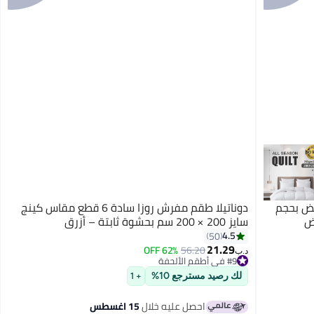
يض بحجم
دوناتيلا طقم مفرش روزا سادة 6 قطع مقاس كينج
ض
سايز 200 × 200 سم بحشوة ثابتة – أزرق
4.5
50
21.29
62% OFF
56.20
10
د.ب‏
#9 في أطقم الألحفة
#9 في أطقم الألحفة
لك رصيد مسترجع 10%
+ 1
احصل عليه خلال
15 اغسطس