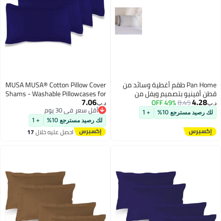
Pan Home طقم أغطية وسائد من
MUSA MUSA® Cotton Pillow Cover
طن أفينيو بتصميم ويفل من
Shams - Washable Pillowcases for
7.06
4.28
تين 50x75 سم - رمادي فضي
8.45
49% OFF
Sofa Cushions, Bedrooms & Dorm
.ب‏
د.ب‏
أقل سعر في 30 يوم
Decor | Hotel Quality Pillow Covers
لك رصيد مسترجع 10%
+ 1
أقل سعر في 30 يوم
with Envelope Closure & 5cm Side
لك رصيد مسترجع 10%
+ 1
Frame (4, Navy, 50 x 70cm)
احصل عليه خلال
17
اغسطس