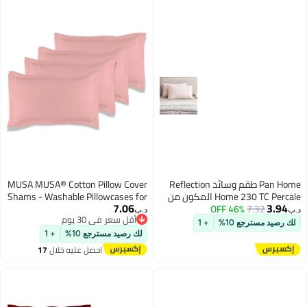
Pan Home طقم وسائد Reflection
MUSA MUSA® Cotton Pillow Cover
Home 230 TC Percale المكون من
Shams - Washable Pillowcases for
7.06
3.94
عتين 50x75 سم - وردي
7.32
46% OFF
Sofa Cushions, Bedrooms & Dorm
.ب‏
د.ب‏
أقل سعر في 30 يوم
Decor | Hotel Quality Pillow Covers
لك رصيد مسترجع 10%
+ 1
أقل سعر في 30 يوم
with Envelope Closure & 5cm Side
لك رصيد مسترجع 10%
+ 1
Frame (4, Pink, 50 x 70cm)
احصل عليه خلال
17
اغسطس