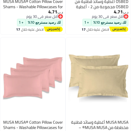
OSBED أغطية وسائد قطنية من
MUSA MUSA® Cotton Pillow Cover
OSBED مجموعة من 2 - أغطية
Shams - Washable Pillowcases for
4.71
4.71
سائد قابلة للتنفس والتبريد (أحمر،
Sofa Cushions, Bedrooms & Dorm
.ب‏
د.ب‏
أقل سعر في 30 يوم
أقل سعر في 30 يوم
× 80 سم)
Decor | Hotel Quality Pillow Covers
أقل سعر في 30 يوم
أقل سعر في 30 يوم
with Envelope Closure & 5cm Side
لك رصيد مسترجع 10%
+ 1
لك رصيد مسترجع 10%
+ 1
Frame (2, Burgundy, 50 x 65cm)
احصل عليه خلال
17
احصل عليه خلال
17
اغسطس
اغسطس
MUSA MUSA أغطية وسائد قطنية
MUSA MUSA® Cotton Pillow Cover
مخططة من MUSA MUSA® –
Shams - Washable Pillowcases for