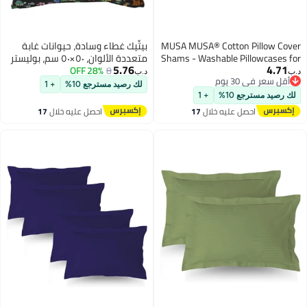
MUSA MUSA® Cotton Pillow Cove
بيتِّيك غطاء وسادة، حيوانات غابة
Shams - Washable Pillowcases fo
متعددة الألوان، ٥٠×٥٠ سم، بوليستر
5.76
4.71
Sofa Cushions, Bedrooms & Dor
8
معاد تدويره
28% OFF
.ب‏
د.ب‏
أقل سعر في 30 يوم
Decor | Hotel Quality Pillow Cover
لك رصيد مسترجع 10%
+ 1
أقل سعر في 30 يوم
with Envelope Closure & 5cm Sid
لك رصيد مسترجع 10%
+ 1
Frame (2, Navy, 50 x 80cm
احصل عليه خلال
17
احصل عليه خلال
17
اغسطس
اغسطس