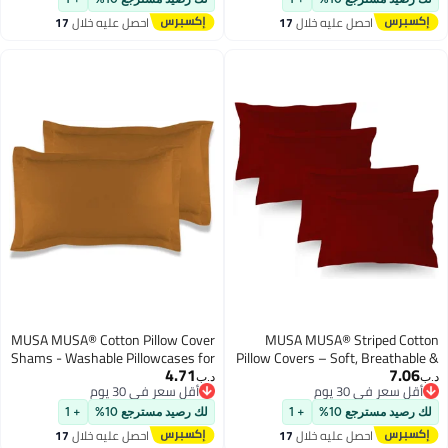
Frame (2, Light Grey, 50 x 65cm)
Frame (4, Navy, 50 x 80cm
احصل عليه خلال
17
احصل عليه خلال
17
اغسطس
اغسطس
MUSA MUSA® Cotton Pillow Cover
MUSA MUSA® Striped Cotto
Shams - Washable Pillowcases for
Pillow Covers – Soft, Breathable 
4.71
7.06
Sofa Cushions, Bedrooms & Dorm
Hotel-Inspired Pillow Covers wit
.ب‏
د.ب‏
أقل سعر في 30 يوم
أقل سعر في 30 يوم
Decor | Hotel Quality Pillow Covers
Envelope Closure | Elegant 5c
أقل سعر في 30 يوم
أقل سعر في 30 يوم
with Envelope Closure & 5cm Side
Oxford Frame Design for Bedroo
لك رصيد مسترجع 10%
+ 1
لك رصيد مسترجع 10%
+ 1
Frame (2, Mocha, 50 x 90cm)
& Home Décor (4, Burgundy, 50 
احصل عليه خلال
17
احصل عليه خلال
17
75cm