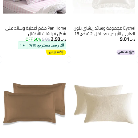
Eychei مجموعة وسائد إيشاي بلون
Pan Home طقم أغطية وسائد على
العاجي الأبيض مع رافل، 2 قطع، 18
شكل فراشات للأطفال
2.93
9.01
× 18 بوصة، أغطية وسائد ساتين مع
5.86
50% OFF
.ب‏
د.ب‏
افل للشعر والبشرة، غطاء وسادة
لك رصيد مسترجع 10%
+ 1
ريري مع إغلاق مغلف، مضاد
لتجاعيد للكنبة والسرير