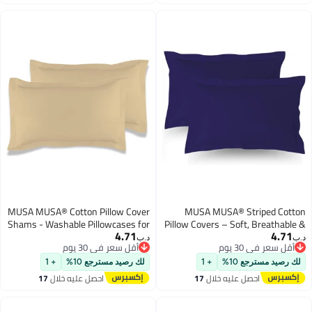
اغسطس
اغسطس
MUSA MUSA® Cotton Pillow Cover
MUSA MUSA® Striped Cotto
Shams - Washable Pillowcases for
Pillow Covers – Soft, Breathable 
4.71
4.71
Sofa Cushions, Bedrooms & Dorm
Hotel-Inspired Pillow Covers wit
.ب‏
د.ب‏
أقل سعر في 30 يوم
أقل سعر في 30 يوم
Decor | Hotel Quality Pillow Covers
Envelope Closure | Elegant 5c
أقل سعر في 30 يوم
أقل سعر في 30 يوم
with Envelope Closure & 5cm Side
Oxford Frame Design for Bedroo
لك رصيد مسترجع 10%
+ 1
لك رصيد مسترجع 10%
+ 1
Frame (2, Beige, 50 x 65cm)
& Home Décor (2, Navy, 50 
احصل عليه خلال
17
احصل عليه خلال
17
65cm
اغسطس
اغسطس