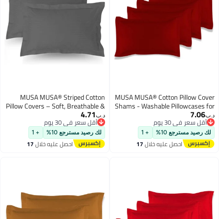
MUSA MUSA® Striped Cotton
MUSA MUSA® Cotton Pillow Cove
Pillow Covers – Soft, Breathable &
Shams - Washable Pillowcases fo
4.71
7.06
Hotel-Inspired Pillow Covers with
Sofa Cushions, Bedrooms & Dor
.ب‏
د.ب‏
أقل سعر في 30 يوم
أقل سعر في 30 يوم
Envelope Closure | Elegant 5cm
Decor | Hotel Quality Pillow Cover
أقل سعر في 30 يوم
أقل سعر في 30 يوم
Oxford Frame Design for Bedroom
with Envelope Closure & 5cm Sid
لك رصيد مسترجع 10%
+ 1
لك رصيد مسترجع 10%
+ 1
& Home Décor (2, Grey, 50 x 65cm)
Frame (4, Burgundy, 50 x 75cm
احصل عليه خلال
17
احصل عليه خلال
17
اغسطس
اغسطس