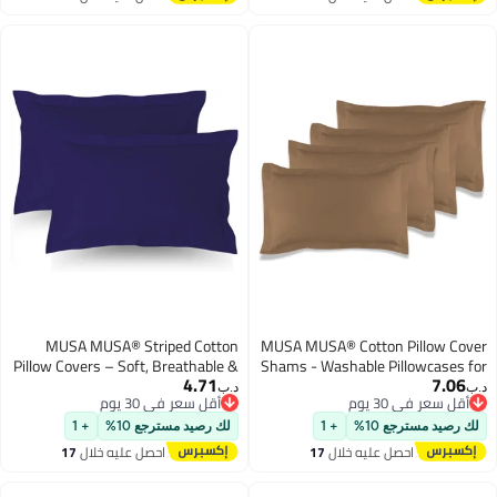
اغسطس
اغسطس
MUSA MUSA® Striped Cotton
MUSA MUSA® Cotton Pillow Cove
Pillow Covers – Soft, Breathable &
Shams - Washable Pillowcases fo
4.71
7.06
Hotel-Inspired Pillow Covers with
Sofa Cushions, Bedrooms & Dor
.ب‏
د.ب‏
أقل سعر في 30 يوم
أقل سعر في 30 يوم
Envelope Closure | Elegant 5cm
Decor | Hotel Quality Pillow Cover
أقل سعر في 30 يوم
أقل سعر في 30 يوم
Oxford Frame Design for Bedroom
with Envelope Closure & 5cm Sid
لك رصيد مسترجع 10%
+ 1
لك رصيد مسترجع 10%
+ 1
& Home Décor (2, Navy, 50 x
Frame (4, Brown, 50 x 70cm
احصل عليه خلال
17
احصل عليه خلال
17
70cm)
اغسطس
اغسطس