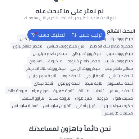
لم نعثر على ما تبحث عنه
 البحث فلدينا الكثير من المنتجات الأخرى التي ستعجبك!
ترتيب حسب
تصنيف حسب
سونيك
ميكروويف كينوود
محضر طعام مولينكس
ك اند ديكر
فرن ميكروويف جيباس
محضر طعام براون
ا
ميكروويف نيكاي
محضر طعام فيليبس
رب
محضر طعام كينوود
ميكرويف سامسونج
جا
ميكروويف ال جي
ميكروويف بلاك اند ديكر
ثلاجة ال جي
ثلاجة هوفر
ثلاجة سوبر جنرال
ثلاجة ميديا
ثلاجة ويرلبول
ثلاجة نيكاي
ثلاجات
غسالة
ثلاجة صغيرة
موزع مياه
مروحة حائط
مروحة
مبرد هواء
مروحة ستاند
مراوح السقف
بليت
فيرزر أفقي
تلفزيون هايسنس
غسالة هايسنس
نس
حن دائماً جاهزون لمساعدتك
مركز المساعدة