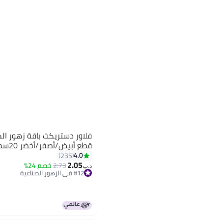
قطع أبيض/أصفر/أخضر 20سم
4.0
235
2.05
2.73
خصم 24%
#12 في الزهور الصناعية
د.ب‏
أقل سعر في 30 يوم
#12 في الزهور الصناعية