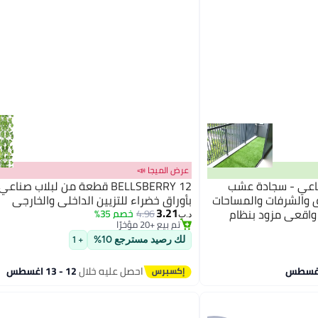
عرض الميجا 📣
اعي - سجادة عشب
BELLSBERRY 12 قطعة من لبلاب صن
#5 في الأشجار الصناعية
مم للحدائق والشرفات والمساحات
بأوراق خضراء للتزيين الداخلي والخارجي
بتخلّص بسرعة
3.21
واقعي مزود بنظام
4.96
خصم 35%
تم بيع +20 مؤخرًا
د.ب‏
ور داخلي وخارجي
#5 في الأشجار الصناعية
توفر بستة أحجام
لك رصيد مسترجع 10%
+ 1
احصل عليه خلال
12 - 13 اغسطس