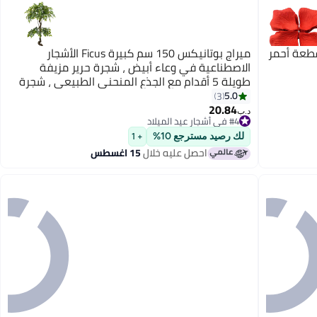
 بتلات ورد صناعية للزينة من 1000 قطعة أحمر
ميراج بوتانيكس 150 سم كبيرة Ficus الأشجار
الاصطناعية في وعاء أبيض ، شجرة حرير مزيفة
طويلة 5 أقدام مع الجذع المنحني الطبيعي ، شجرة
Ficus الزائفة الخصبة للديكور المنزلي الداخلي ،
5.0
3
20.84
غرفة المعيشة ، المكتب والفناء
#4 في أشجار عيد الميلاد
د.ب‏
تم بيع +10 مؤخرًا
#4 في أشجار عيد الميلاد
لك رصيد مسترجع 10%
+ 1
احصل عليه خلال
15 اغسطس