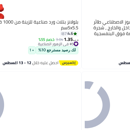
وز الاصطناعي طائر
بلولانز
اخل والخارج ، شجرة
5x5.5سم
شعة فوق البنفسجية
4.6
87
1.35
3.04
خصم 55%
د.ب‏
#5 في الزهور الصناعية
#5 في الزهور الصناعية
لك رصيد مسترجع 10%
+ 1
احصل عليه خلال
12 - 13 اغسطس