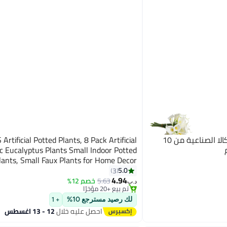
فلاور دستريكت باقة زهور الكالا الصناعية من 10
Artificial Potted Plants, 8 Pack Artificial
ic Eucalyptus Plants Small Indoor Potted
ants, Small Faux Plants for Home Decor
#1 في النباتات المشذّبة الصناعية
Bathroom Office Farmhouse (Set 0F 8)
5.0
3
بتخلّص بسرعة
4.94
5.63
خصم 12%
تم بيع +20 مؤخرًا
د.ب‏
#1 في النباتات المشذّبة الصناعية
لك رصيد مسترجع 10%
+ 1
احصل عليه خلال
12 - 13 اغسطس