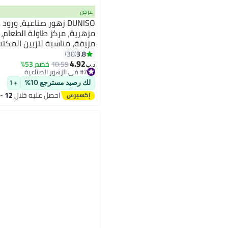
عرض
DUNISO زهور صناعية، ور
مزهرية، مركز طاولة الطعام، 
مزيفة، مناسبة لتزيين المكتب
مزهرية)
3.8
30
4.92
10.59
خصم 53%
د.ب‏
#7 في الزهور الصناعية
#7 في الزهور الصناعية
لك رصيد مسترجع 10%
+ 1
احصل عليه خلال
12 - 13 اغسطس