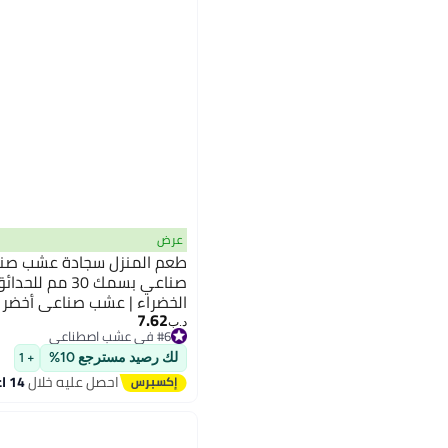
عرض
طعم المنزل سجادة عشب صن
صناعي بسمك 30 
الخضراء | عشب صناعي أخضر 
7.62
تصريف وبطانة مطاطية | ديك
#6 في عشب اصطناعي
د.ب‏
مناسب للحيوانات الأليفة - م
أقل سعر في 30 يوم
#6 في عشب اصطناعي
لك رصيد مسترجع 10%
+ 1
احصل عليه خلال
14 اغسطس