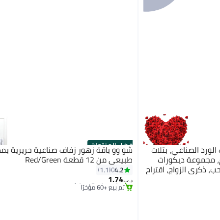
أفضل المنتجات
 بتلات الورد الصناعي، بتلات
شو وو باقة زهور زفاف صناعية حريرية بم
اعية مقاس 5×5 سم، مجموعة ديكورات
طبيعي من 12 قطعة Red/Green
#2 في الزهور الصناعية
ب، ذكرى الزواج، اقتراح
4.2
1.1K
أقل سعر في 7 يوم
يكور الطاولة، أحمر
1.74
تم بيع +60 مؤخرًا
د.ب‏
#2 في الزهور الصناعية