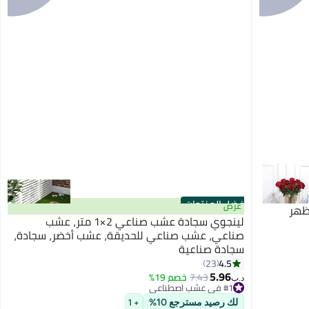
أفضل المنتجات
عرض
ظهر
لينجوي سجادة عشب صناعي 2×1 متر، عشب
صناعي، عشب صناعي للحديقة، عشب أخضر، سجادة،
سجادة صناعية
4.5
23
5.96
7.43
خصم 19%
#1 في عشب اصطناعي
د.ب‏
تم بيع +30 مؤخرًا
#1 في عشب اصطناعي
لك رصيد مسترجع 10%
+ 1