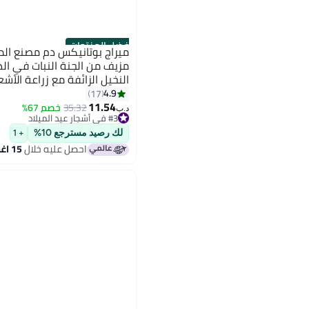
أفضل المنتجات
ميراج بوتانيكس دم مصنع الم
مزيف من الجنة النبات في الد
النخيل الزائفة مع زراعة الأ
للمكتب والديكور المنزلي
4.9
17
11.54
35.32
خصم 67%
#3 في أشجار عيد الميلاد
د.ب‏
تم بيع +20 مؤخرًا
#3 في أشجار عيد الميلاد
لك رصيد مسترجع 10%
+ 1
احصل عليه خلال
15 اغسطس