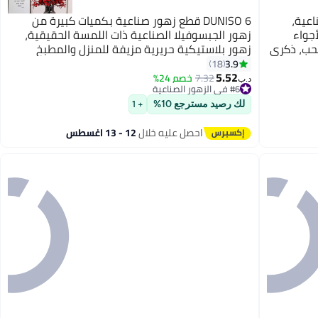
طناعية،
DUNISO 6 قطع زهور صناعية بكميات كبيرة من
لأجواء
زهور الجبسوفيلا الصناعية ذات اللمسة الحقيقية،
لحب، ذكرى
زهور بلاستيكية حريرية مزيفة للمنزل والمطبخ
زيين
وغرفة النوم وحفلات الزفاف والمهرجانات والديكور
3.9
18
5.52
7.32
خصم 24%
د.ب‏
#6 في الزهور الصناعية
#6 في الزهور الصناعية
لك رصيد مسترجع 10%
+ 1
احصل عليه خلال
12 - 13 اغسطس