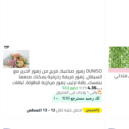
DUNISO زهور صناعية، مزيج من زهور الحرير مع
اعي متدلي
السيقان، زهور مزيفة زخرفية يمكنك صنعها
بنفسك، باقة ترتيب زهور مركزية للطاولة، لباقات
4.36
الزفاف، ترتيب الزهور، مركزيات الطاولة، زينة المنزل
9.29
خصم 53%
د.ب‏
باقي 1 وحدات في المخزون
باقي 1 وحدات في المخزون
لك رصيد مسترجع 10%
+ 1
احصل عليه خلال
12 - 13 اغسطس