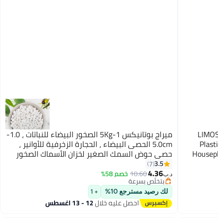
LIMOS 
ميراج بوتانيكس 1-5Kg الصخور البيضاء للنباتات ، 1.0-
Plast
5.0cm الحصى البيضاء ، الحجارة الزخرفية للأوانير ،
Housepl
حصى حوض السمك الصغير لخزان الأسماك الصخور
الحديقة للنباتات في الأواني والديكور المنزلي
3.5
7
4.36
10.60
خصم 58%
بتخلّص بسرعة
د.ب‏
تم بيع +50 مؤخرًا
بتخلّص بسرعة
لك رصيد مسترجع 10%
+ 1
احصل عليه خلال
12 - 13 اغسطس