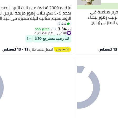
فَرَحُوم 2000 قطعة من بتلات الورد الاص
ود حرير صناعية في
بحجم 5×5 سم، بتلات زهور مزيفة لتزيين ا
ترتيب زهور بيضاء
الرومانسية، مثالية لليلة مميزة في عيد ا
 المنزلي (بدون
الزواج، عرض الزواج، المناسبات، الحفلات، وت
4.4
7
3.34
الطاولات، باللون الأبيض الكريمي.
7.50
خصم 55%
د.ب‏
#8 في الزهور الصناعية
#8 في الزهور الصناعية
لك رصيد مسترجع 10%
+ 1
احصل عليه خلال
12 - 13 اغسطس