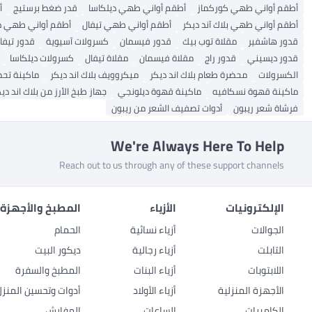
أطقم أواني طهي كوركماز
أطقم أواني طهي ديلكاسا
قدر ضغط برستيج
أ
أطقم أواني طهي بلاك آند ديكر
أطقم أواني طهي تيفال
أطقم أواني طهي 
قدور هاشفير
مقلاة توب بيك
قدور فيسمان
كسرولات آسيوية
قدور تيفا
قدور ديسيني
قدور راج
مقلاة فيسمان
مقلاة تيفال
كسرولات ديلكاسا
الكسرولات
محضرة طعام بلاك اند ديكر
ميكروويف بلاك اند ديكر
ماكينة تحض
ماكينة قهوة نسكافيه
ماكينة قهوة ديلونجي
جهاز طبخ الأرز من بلاك اند دي
فرشاة شعر ريبون
أدوات تصفيف الشعر من ريبون
We're Always Here To Help
Reach out to us through any of these support channels
الإلكترونيات
الأزياء
المطبخ والأجهزة 
الجوالات
أزياء نسائية
الحمام
التابلت
أزياء رجالية
ديكور البيت
اللابتوبات
أزياء البنات
المطبخ والسفرة
الأجهزة المنزلية
أزياء الأولاد
أدوات وتحسين المنزل
الكاميرات
الساعات
المفارش