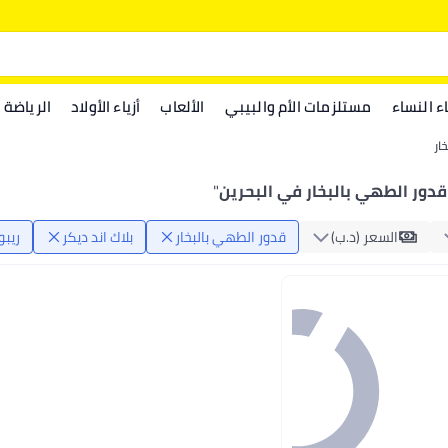
اء النساء
مستلزمات الأم والبيبي
الألعاب
أزياء الأولاد
الرياضة
ار
 قدور الطهي بالبخار في البحرين
"
السعر (د.ب‏)
قدور الطهي بالبخار
بلاك اند ديكر
ريبو