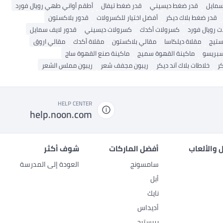
سمايل
قدر ضغط ديسيني
قدر ضغط تيفال
أطقم أواني طهي رويال فورد
قدر ضغط بلاك ديكر
أفضل اختيار للكسرولات
قدور بلاكستون
 رويال فورد
كسرولات أكدك
كسرولات ديسيني
قدور لايف سمايل
ستيج
مقلاة ديلكاسا
مقالي بلاكستون
مقلاة أكدك
مقالي اروق
سبريسو
ماكينة القهوة سميج
ماكينة صنع القهوة ساج
كر
خلاطات بلاك آند ديكر
ريبون مجفف شعر
ريبون مملس الشعر
HELP CENTER
help.noon.com
 والألعاب
أفضل الماركات
شوف أكثر
سامسونج
العودة إلى المدرسة
أبل
نايك
أديداس
بريستيج