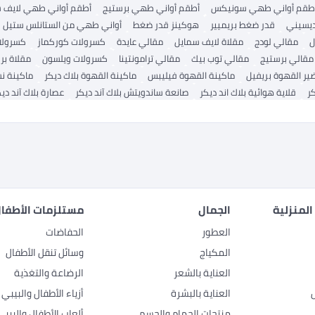
طقم أواني طهي سونيكس
أطقم أواني طهي برستيج
أطقم أواني طهي لايف 
ديسيني
قدر ضغط بريميير
هوكينز قدر ضغط
أواني طهي من الستانلس ستيل
ل
مقالي لودج
مقلاة لايف سمايل
مقالي عايدة
كسرولات كوركماز
كسرولات
مقالي برستيج
مقالي توب بيك
مقالي ترامونتينا
كسرولات ويلسون
مقلاة بر
ير القهوة بريفيل
ماكينة القهوة فيليبس
ماكينة القهوة بلاك ديكر
ماكينة ن
كر
قلاية هوائية بلاك اند ديكر
صانعة ساندويتش بلاك آند ديكر
عصارة بلاك آند دي
المنزلية
الجمال
مستلزمات الأطفال
العطور
الحفاضات
المكياج
وسائل تنقل الأطفال
العناية بالشعر
الرضاعة والتغذية
العناية بالبشرة
أزياء الأطفال والبيبي
منتجات الحمام والجسم
ألعاب الأطفال والبيبي