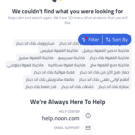
We couldn't find what you were looking for
Keep calm and search again. We have SO many other products that you will
like!
Popular Searches
Filter
Sort By
كرسي أرجوحة
محضرة طعام بلاك اند ديكر
ميكروويف بلاك اند ديكر
ماكينة تحضير القهوة بريفيل
ماكينة القهوة فيليبس
ماكينة القهوة بلاك ديكر
ماكينة نسبريسو
ماكينة القهوة سميج
ماكينة صنع القهوة ساج
ماكينة قهوة نسكافيه
ماكينة قهوة ديلونجي
جهاز طبخ الأرز من بلاك اند ديكر
قلاية هوائية بلاك اند ديكر
أطقم أواني طهي بلاك آند ديكر
صانعة ساندويتش بلاك آند ديكر
عصارة بلاك آند ديكر
خلاطات بلاك آند ديكر
قدر ضغط بلاك ديكر
We're Always Here To Help
HELP CENTER
help.noon.com
EMAIL SUPPORT