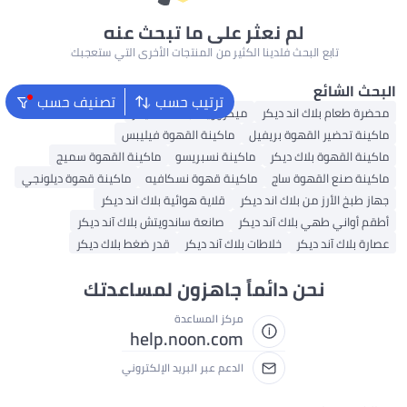
 على ما تبحث عنه
كثير من المنتجات الأخرى التي ستعجبك!
ترتيب حسب
تصنيف حسب
يكروويف بلاك اند ديكر
ماكينة القهوة فيليبس
كينة نسبريسو
ماكينة القهوة سميج
ينة قهوة نسكافيه
ماكينة قهوة ديلونجي
ر
قلاية هوائية بلاك اند ديكر
ر
صانعة ساندويتش بلاك آند ديكر
لاك آند ديكر
قدر ضغط بلاك ديكر
ً جاهزون لمساعدتك
مركز المساعدة
help.noon.com
الدعم عبر البريد الإلكتروني