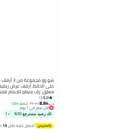
شو وو مجموع
على الحائط، أرفف عرض ريفية
معلق، رف منظم للحمام للمن
5.0
3
8.84
19.46
خصم 54%
د.ب‏
أقل سعر في 7 يوم
أقل سعر في 7 يوم
لك رصيد مسترجع 10%
+ 1
احصل عليه خلال
15 - 16 اغسطس