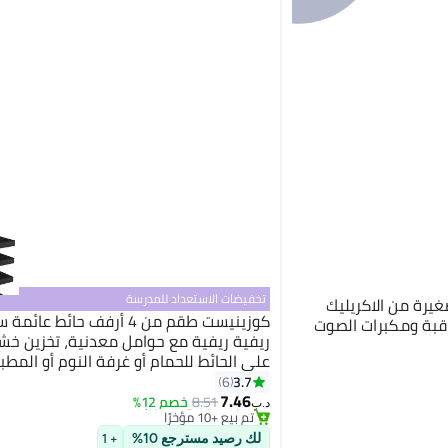
تخفيضات الاستعداد للمدرسة
رة من الاكريليك
كوزينيست طقم من 4 أرفف حائط عائ
لمراقبة ومكبرات الصوت
ريفية ريفية مع حوامل معدنية، تخزين خش
على الحائط للحمام أو غرفة النوم أو المطب
غرفة المعيشة
#6 في رفوف عائمة
3.7
6
أقل سعر في 30 يوم
7.46
8.51
خصم 12%
د.ب‏
تم بيع +10 مؤخرًا
#6 في رفوف عائمة
لك رصيد مسترجع 10%
+ 1