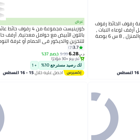
عرض
لعائمة رفوف الحائط رفوف
كوزينيست مجموعة من 4 رفوف ح
أرفف لوعاء النبات ،
باللون الأبيض مع حوامل معدنية، أرفف حا
8 س 6 بوصة
للتخزين والديكور في الحمام أو غرفة النوم
المطبخ أو غرفة المعيشة
#2 في رفوف عائمة
3.7
7
أقل سعر في السنة
6.28
9.99
خصم 37%
د.ب‏
تم بيع +30 مؤخرًا
#2 في رفوف عائمة
لك رصيد مسترجع 10%
+ 1
احصل عليه خلال
15 - 16 اغسطس