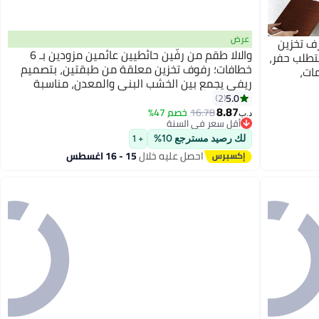
عرض
 رف تخزين
والالا طقم من رفّين حائطيين عائمين مزودين بـ 6
تطلب حفر،
خطافات؛ رفوف تخزين معلقة من طبقتين، بتصميم
ات،
ريفي يجمع بين الخشب البني والمعدن، مناسبة
للحمام، وغرفة النوم، وغرفة المعيشة، والمطبخ،
5.0
2
8.87
والمكتب، وركن القهوة.
16.78
خصم 47%
د.ب‏
أقل سعر في السنة
بتخلّص بسرعة
لك رصيد مسترجع 10%
أقل سعر في السنة
+ 1
احصل عليه خلال
15 - 16 اغسطس