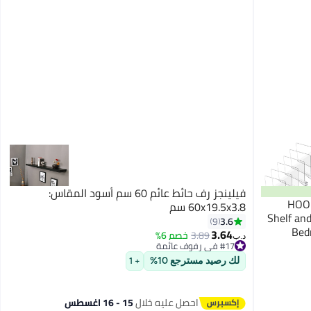
فيلينجز رف حائط عائم 60 سم أسود المقاس:
HOOK
60x19.5x3.8 سم
Shelf and
3.6
9
Bed
3.64
3.89
خصم 6%
د.ب‏
#17 في رفوف عائمة
أقل سعر في 7 يوم
لك رصيد مسترجع 10%
#17 في رفوف عائمة
+ 1
احصل عليه خلال
15 - 16 اغسطس