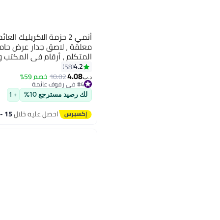
أنمي 2 حزمة الاكريليك ا
معلقة ، لاصق جدار عرض حامل 
المتكلم ، أرقام في المكتب والمنزل ، 
4.2
58
4.08
10.02
خصم 59%
د.ب‏
#4 في رفوف عائمة
تم بيع +20 مؤخرًا
لك رصيد مسترجع 10%
#4 في رفوف عائمة
+ 1
احصل عليه خلال
15 - 16 اغسطس