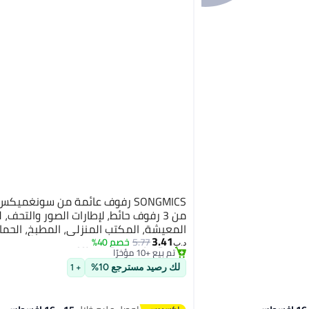
SONGMICS رفوف عائمة من سونغمي
من 3 رفوف حائط، لإطارات الصور والتحف، 
أقل سعر في 7 يوم
المعيشة، المكتب المنزلي، المطبخ، الحما
باقي 1 وحدات في المخزون
3.41
5.77
خصم 40%
د.ب‏
تم بيع +10 مؤخرًا
أقل سعر في 7 يوم
لك رصيد مسترجع 10%
+ 1