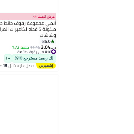
عرض الميجا 📣
أنمي مجموعة رفوف حائط صغي
مكونة 5 قطع لكاميرات ا
وشاشات
5.0
6
3.04
11.15
خصم 72%
د.ب‏
#16 في رفوف عائمة
أقل سعر في السنة
لك رصيد مسترجع 10%
#16 في رفوف عائمة
+ 1
احصل عليه خلال
15 - 16 اغسطس