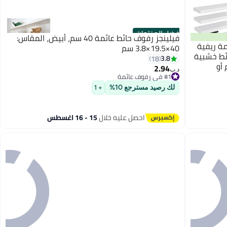
أفضل المنتجات
فيلينجز رفوف حائط عائمة 40 سم، أبيض، المقاس:
ائط عائمة ريفية
40×19.5×3.8 سم
ئط خشبية
3.8
18
 أو
2.94
د.ب‏
#1 في رفوف عائمة
تم بيع +50 مؤخرًا
لك رصيد مسترجع 10%
#1 في رفوف عائمة
+ 1
احصل عليه خلال
15 - 16 اغسطس