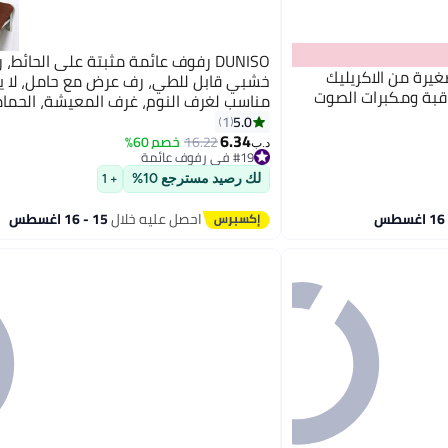
DUNISO رفوف عائمة مثبتة على الحائط،
رة من الاكريليك
خشبي قابل للطي، رف عرض مع حامل، لا ي
لمراقبة ومكبرات الصوت
مناسب لغرف النوم، غرف المعيشة، الحمام
المطابخ، المكاتب، 30*21 سم
5.0
1
6.34
16.22
خصم 60%
د.ب‏
#19 في رفوف عائمة
#19 في رفوف عائمة
لك رصيد مسترجع 10%
+ 1
احصل عليه خلال
15 - 16 اغسطس