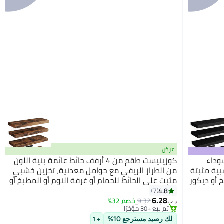
عرض
مة سوداء
كوزينيست طقم من 4 أرفف حائط عائمة بنية اللون
بية مثبتة
من الطراز الريفي مع حوامل معدنية، تخزين خشبي
خ أو ديكور
مثبت على الحائط للحمام أو غرفة النوم أو المطبخ أو
ديكور غرفة المعيشة
#3 في رفوف عائمة
4.8
7
أقل سعر في السنة
6.28
9.32
خصم 32%
د.ب‏
تم بيع +30 مؤخرًا
#3 في رفوف عائمة
لك رصيد مسترجع 10%
+ 1