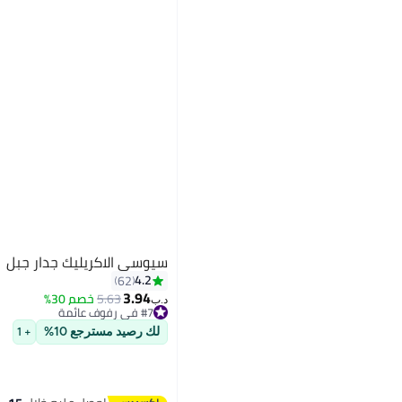
سيوسي الاكريليك جدار جبل
4.2
62
3.94
5.63
خصم 30%
د.ب‏
#7 في رفوف عائمة
#7 في رفوف عائمة
لك رصيد مسترجع 10%
+ 1