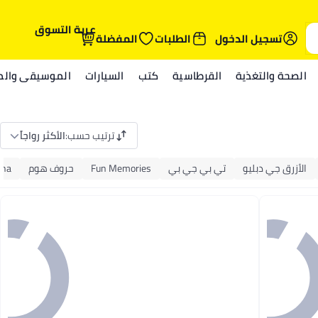
عربة التسوق
تسجيل الدخول
الطلبات
المفضلة
الصحة والتغذية
القرطاسية
كتب
السيارات
الموسيقى والمي
ترتيب حسب
:
الأكثر رواجاً
الأزرق جي دبليو
تي بي جي بي
Fun Memories
حروف هوم
ena