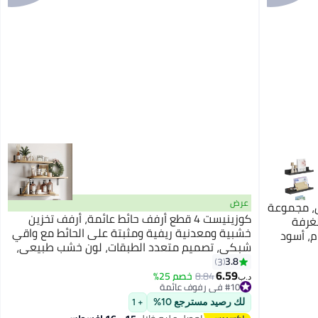
عرض
كس، مجموعة
كوزينيست 4 قطع أرفف حائط عائمة، أرفف تخزين
لغرفة
خشبية ومعدنية ريفية ومثبتة على الحائط مع واقي
م، أسود
شبكي، تصميم متعدد الطبقات، لون خشب طبيعي،
أرفف كبيرة وعميقة لغرفة النوم والحمام والمطبخ
3.8
3
6.59
وغرفة المعيشة والغسيل وديكور الخزانة
8.84
خصم 25%
د.ب‏
#10 في رفوف عائمة
تم بيع +10 مؤخرًا
لك رصيد مسترجع 10%
#10 في رفوف عائمة
+ 1