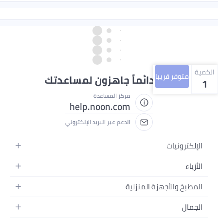
الكمية
متوفر قريبا
نحن دائماً جاهزون لمساعدتك
1
مركز المساعدة
help.noon.com
الدعم عبر البريد الإلكتروني
الإلكترونيات
الجوالات
الأزياء
التابلت
أزياء نسائية
المطبخ والأجهزة المنزلية
اللابتوبات
أزياء رجالية
الحمام
الأجهزة المنزلية
الجمال
أزياء البنات
ديكور البيت