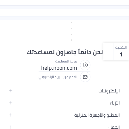
الكمية
نحن دائماً جاهزون لمساعدتك
1
مركز المساعدة
help.noon.com
الدعم عبر البريد الإلكتروني
الإلكترونيات
الجوالات
الأزياء
التابلت
أزياء نسائية
المطبخ والأجهزة المنزلية
اللابتوبات
أزياء رجالية
الحمام
الأجهزة المنزلية
الجمال