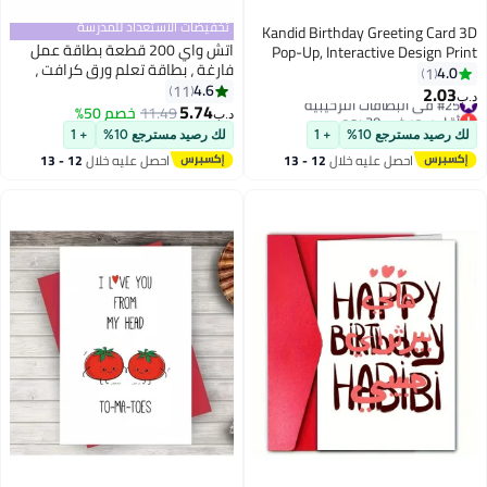
تخفيضات الاستعداد للمدرسة
Kandid Birthday Greeting Card 3D
اتش واي 200 قطعة بطاقة عمل
Pop-Up, Interactive Design Print
فارغة ، بطاقة تعلم ورق كرافت ،
(Happy Birthday Gold)
4.0
1
بطاقة ملاحظة ، بطاقة هدايا رسالة
4.6
11
2.03
#25 في البطاقات الترحيبية
د.ب‏
عيد الشكر (أبيض ، لون جلد البقر)
5.74
أقل سعر في 30 يوم
11.49
خصم 50%
د.ب‏
#25 في البطاقات الترحيبية
لك رصيد مسترجع 10%
+ 1
لك رصيد مسترجع 10%
+ 1
احصل عليه خلال
12 - 13
احصل عليه خلال
12 - 13
اغسطس
اغسطس