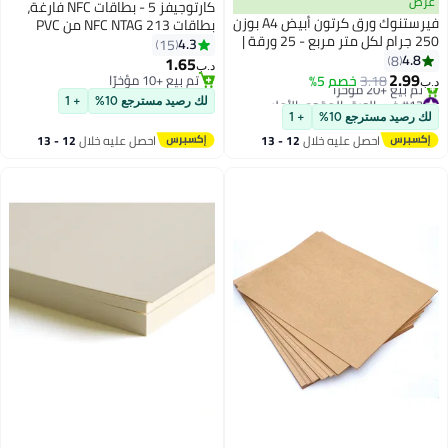
عرض
كارتوجيفز 5 - بطاقات NFC فارغة،
فيرستنوك ورق كرتون أبيض A4 بوزن
بطاقات NFC NTAG 213 من PVC
250 جرام لكل متر مربع - 25 ورقة |
قابلة للبرمجة، بطاقات ID من PVC
4.3
15
ورق كرتوني بلمسة نهائية غير
4.8
8
1.65
د.ب‏
لامعة مناسب للبروشورات،
2.99
3.18
خصم 5%
تم بيع +10 مؤخرًا
د.ب‏
والمنشورات، والطباعة الفنية،
#12 في الورق المقوى الأملس
تم بيع +10 مؤخرًا
لك رصيد مسترجع 10%
+ 1
أقل سعر في السنة
والمواد التعليمية، والدعوات،
لك رصيد مسترجع 10%
+ 1
تم بيع +20 مؤخرًا
والقوائم، ومشاريع الأعمال اليدوية |
احصل عليه خلال
12 - 13
احصل عليه خلال
12 - 13
#12 في الورق المقوى الأملس
ورق كرتوني أبيض فارغ عالي
اغسطس
اغسطس
الجودة.