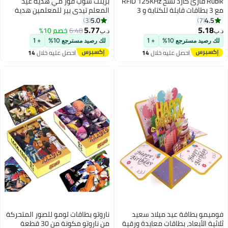
Rubik قارئ كارد نسخ RFID 125KHz
برينت شوب فور مي هدية عيد
مع 3 بطاقات قابلة للكتابة و 3
المعلم تيدي بير للمعلمين هدية
بطاقات قابلة للكتابة، جهاز نسخ
للمعلمين مجموعة هدايا للمعلمين
5.0
4.5
3
7
محمول احترافي متين (حزمة النسخ)
أفضل هدايا للمعلمين على الإطلاق
5.77
5.18
6.48
خصم 10%
د.ب‏
د.ب‏
بطاقة تهنئة هدية للمعلمين كوب
لك رصيد مسترجع 10%
+ 1
لك رصيد مسترجع 10%
+ 1
قهوة ليوم المعلم
احصل عليه خلال
14
احصل عليه خلال
14
اغسطس
اغسطس
فوميمو بطاقة عيد ميلاد سعيد
ناروتو بطاقات لومو للصور المتحركة
ثلاثية الأبعاد، بطاقات معايدة ورقية
من ناروتو مكونة من 30 قطعة