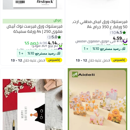
عرض
فيرستنوك ورق ابيض مطفي ارت،
فيرستنوك ورق فيرست نوك أبيض
50 ورقة، ع 350 جرام، A4
مقوى A4 | 250 ورقة سميكة
4.5
10
وناعمة الملمس | ورق مقوى فاخر
5.0
3
4.59
#10 في الورق المقوى الأملس
د.ب‏
غير لامع للطباعة والحرف اليدوية
4.14
تم بيع +30 مؤخرًا
4.36
خصم 5%
د.ب‏
والدعوات ومشاريع "اصنعها بنفسك"
#10 في الورق المقوى الأملس
#5 في الورق المقوى الأملس
لك رصيد مسترجع 10%
+ 1
أقل سعر في 30 يوم
والاستخدام المكتبي - 50 ورقة
لك رصيد مسترجع 10%
+ 1
تم بيع +30 مؤخرًا
احصل عليه خلال
12 - 13
احصل عليه خلال
12 - 13
#5 في الورق المقوى الأملس
اغسطس
اغسطس