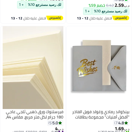
العمل، الزعيم، الزملاء، الأصدقاء -
دائرية ملونة بحجم 0.75 بوصة
2.59
6.42
خصم 59%
لك رصيد مسترجع 10%
+ 1
د.ب‏
علامة ديكور مكتبية شفافة
لتصنيف العناصر المدرسية
لك رصيد مسترجع 10%
+ 1
للمكتب المنزلي
احصل عليه خلال
12 - 13
احصل عليه خلال
12 - 13
اغسطس
اغسطس
بينكواند رمادي وغولد فويل الفاخر
فيرستنوك ورق ذهبي ثلجي عاجي
"أفضل أمنيات" مجموعة بطاقات
180 جرام لكل متر مربع، مقاس A4،
المعايدة مع غلاف، ملصقات -أفضل
شهادة، بطاقة زفاف، بطاقات دعوة،
5.0
4.8
5
7
أمنيات بطاقة المعايدة -بطاقة
ورق بلمسة نهائية معدنية
4
1.69
#8 في الورق المقوى الأملس
د.ب‏
د.ب‏