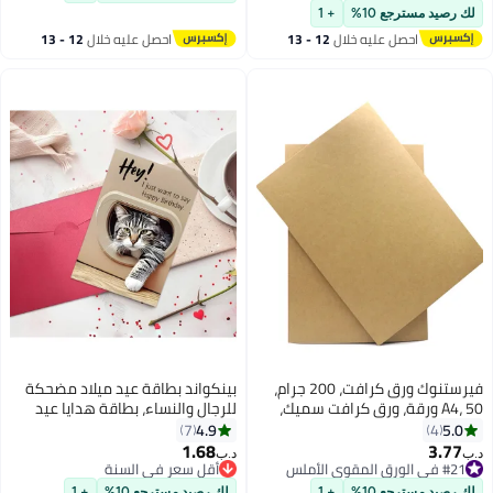
#26 في البطاقات الترحيبية
يدويًا لصديق أو أم أو أب ， بطاقة
لك رصيد مسترجع 10%
+ 1
عمل
احصل عليه خلال
12 - 13
احصل عليه خلال
12 - 13
اغسطس
اغسطس
فيرستنوك ورق كرافت، 200 جرام،
بينكواند بطاقة عيد ميلاد مضحكة
A4، 50 ورقة، ورق كرافت سميك،
للرجال والنساء، بطاقة هدايا عيد
للطباعة والرسم وتغليف الهدايا،
ميلاد مثالية لمحبي القطط، ”مرحبًا!
4.9
5.0
7
4
أريد فقط أن أقول عيد ميلاد سعيد“
1.68
3.77
أقل سعر في السنة
د.ب‏
د.ب‏
مناسبة لجميع الأعمار
#21 في الورق المقوى الأملس
باقي 1 وحدات في المخزون
#21 في الورق المقوى الأملس
أقل سعر في السنة
لك رصيد مسترجع 10%
+ 1
لك رصيد مسترجع 10%
+ 1