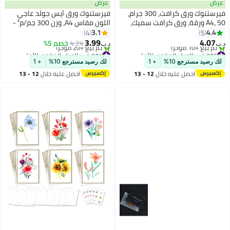
عرض
عرض
فيرستنوك ورق كرافت، 300 جرام،
فيرستنوك ورق آيس جولد عاجي
A4، 50 ورقة، ورق كرافت سميك،
اللون مقاس A4، وزن 300 جم/م² -
للطباعة والرسم وتغليف الهدايا،
10 أوراق، مثالي للشهادات، بطاقات
3.1
4.4
4
5
الأعمال، بطاقات الزفاف، وأوراق
3.99
4.07
4.24
خصم 5%
د.ب‏
د.ب‏
الهدايا
#16 في الورق المقوى الأملس
#14 في الورق المقوى الأملس
أقل سعر في 30 يوم
أقل سعر في السنة
لك رصيد مسترجع 10%
+ 1
لك رصيد مسترجع 10%
+ 1
تم بيع +10 مؤخرًا
تم بيع +20 مؤخرًا
احصل عليه خلال
12 - 13
احصل عليه خلال
12 - 13
#16 في الورق المقوى الأملس
#14 في الورق المقوى الأملس
اغسطس
اغسطس