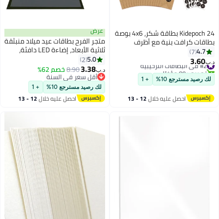
عرض
Kidepoch 24 بطاقة شكر، 4x6 بوصة
متجر الفرح بطاقات عيد ميلاد منبثقة
بطاقات كرافت بنية مع أظرف
ثلاثية الأبعاد، إضاءة LED دافئة،
وملصقات، 8 تصميمات أنيقة
4.7
7
كعكة عيد ميلاد، موسيقى، بطاقة
5.0
بطاقات تهنئة فارغة لحفلات الزفاف،
2
3.60
#2 في البطاقات الترحيبية
د.ب‏
عيد ميلاد سعيد، بطاقات بريدية،
3.38
حفلات استقبال المواليد، التخرج،
تم بيع +80 مؤخرًا
8.90
خصم 62%
د.ب‏
بطاقات معايدة منبثقة، بطاقات عيد
#2 في البطاقات الترحيبية
الأعمال والمزيد
أقل سعر في السنة
لك رصيد مسترجع 10%
+ 1
أقل سعر في السنة
ميلاد سعيد الأفضل للأم والزوجة
لك رصيد مسترجع 10%
+ 1
والأخت والصبي والفتاة والأصدقاء
احصل عليه خلال
12 - 13
احصل عليه خلال
12 - 13
اغسطس
اغسطس