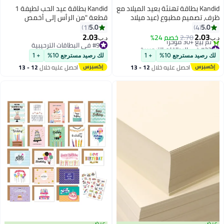
Kandid بطاقة تهنئة بعيد الميلاد مع
Kandid بطاقة عيد الحب لطيفة 1
ظرف، تصميم مطبوع (عيد ميلاد
قطعة "من الرأس إلى أخمص
سعيد)
القدمين" (طماطم)
5.0
5.0
1
4
2.03
2.03
2.70
خصم 24%
د.ب‏
د.ب‏
#22 في البطاقات الترحيبية
#9 في البطاقات الترحيبية
أقل سعر في السنة
#9 في البطاقات الترحيبية
لك رصيد مسترجع 10%
+ 1
لك رصيد مسترجع 10%
+ 1
تم بيع +30 مؤخرًا
احصل عليه خلال
12 - 13
احصل عليه خلال
12 - 13
#22 في البطاقات الترحيبية
اغسطس
اغسطس
عرض
عرض