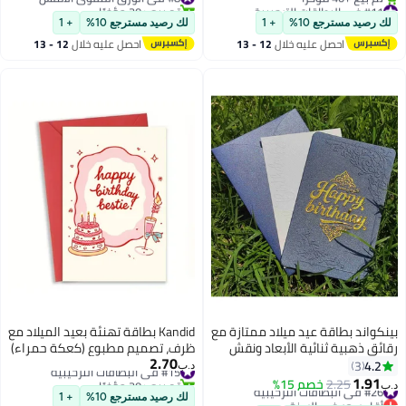
بريدية، هدية مثالية لاحتفالات
#11 في البطاقات الترحيبية
تم بيع +20 مؤخرًا
الشرق الأوسط
أقل سعر في 30 يوم
#8 في الورق المقوى الأملس
لك رصيد مسترجع 10%
+ 1
لك رصيد مسترجع 10%
+ 1
تم بيع +40 مؤخرًا
احصل عليه خلال
12 - 13
احصل عليه خلال
12 - 13
#11 في البطاقات الترحيبية
اغسطس
اغسطس
بينكواند بطاقة عيد ميلاد ممتازة مع
Kandid بطاقة تهنئة بعيد الميلاد مع
رقائق ذهبية ثنائية الأبعاد ونقش
ظرف، تصميم مطبوع (كعكة حمراء)
2.70
ثنائي الأبعاد ， بطاقة عيد ميلاد
#15 في البطاقات الترحيبية
4.2
3
د.ب‏
تم بيع +20 مؤخرًا
فاخرة زرقاء اللون عيد ميلاد سعيد
1.91
#26 في البطاقات الترحيبية
2.25
خصم 15%
د.ب‏
#15 في البطاقات الترحيبية
لك مع مغلف ， هدية مصنوعة
أقل سعر في السنة
لك رصيد مسترجع 10%
+ 1