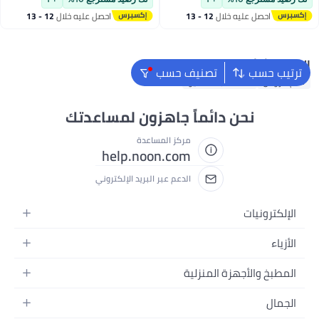
احصل عليه خلال
12 - 13
احصل عليه خلال
12 - 13
اغسطس
اغسطس
البحث الشائع
ترتيب حسب
تصنيف حسب
قلم كروس
اله حاسبة كاسيو
نحن دائماً جاهزون لمساعدتك
مركز المساعدة
help.noon.com
الدعم عبر البريد الإلكتروني
الإلكترونيات
الجوالات
الأزياء
التابلت
أزياء نسائية
المطبخ والأجهزة المنزلية
اللابتوبات
أزياء رجالية
الحمام
الأجهزة المنزلية
الجمال
أزياء البنات
ديكور البيت