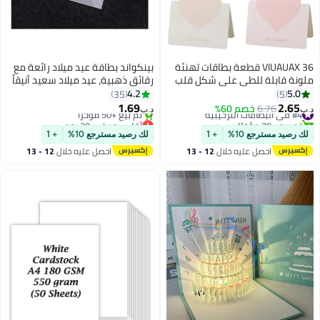
VIUAUAX 36 قطعة بطاقات تهنئة
بينكواند بطاقة عيد ميلاد رائعة مع
ملونة قابلة للطي على شكل قلب
رقائق ذهبية، عيد ميلاد سعيد أنيقاً
حب، بطاقات تهنئة ملونة رومانسية
لك مع غلاف وختم، هدية عيد ميلاد
4.2
5.0
35
5
على شكل قلب فارغة، بطاقة تهنئة
لصديقك، أمي، أبي
1.69
2.65
#4 في البطاقات الترحيبية
6.76
خصم 60%
د.ب‏
د.ب‏
بالزهور، بطاقة تهنئة بالزهور،
تم بيع +70 مؤخرًا
أقل سعر في 30 يوم
#4 في البطاقات الترحيبية
بطاقة تهنئة بأعياد الميلاد، بطاقات
باقي 1 وحدات في المخزون
لك رصيد مسترجع 10%
+ 1
لك رصيد مسترجع 10%
+ 1
تم بيع +50 مؤخرًا
شكرًا بطاقات تهنئة بالأعياد لجميع
احصل عليه خلال
12 - 13
احصل عليه خلال
12 - 13
أقل سعر في 30 يوم
أنواع بطاقات التهنئة
اغسطس
اغسطس