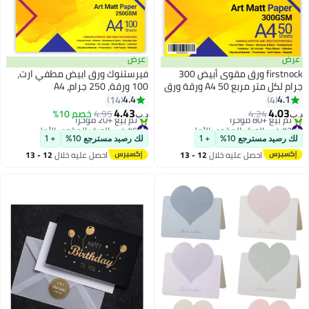
عرض
عرض
firstnock ورق مقوى أبيض 300
فيرستنوك ورق ابيض مطفي ارت،
جرام لكل متر مربع A4 50 ورقة ورق
100 ورقة، 250 جرام، A4
مقوى فني غير لامع ورق سميك
4.4
4.1
14
4
منشورات، مطبوعات فنية، مواد
4.43
4.03
4.24
4.95
خصم 10%
د.ب‏
د.ب‏
تعليمية، دعوات، مشاريع DIY ورق
#2 في الورق المقوى الأملس
#6 في الورق المقوى الأملس
أقل سعر في السنة
مقوى بطاقات بيضاء فارغة
أقل سعر في السنة
لك رصيد مسترجع 10%
+ 1
لك رصيد مسترجع 10%
+ 1
تم بيع +80 مؤخرًا
تم بيع +20 مؤخرًا
احصل عليه خلال
12 - 13
احصل عليه خلال
12 - 13
#2 في الورق المقوى الأملس
#6 في الورق المقوى الأملس
اغسطس
اغسطس