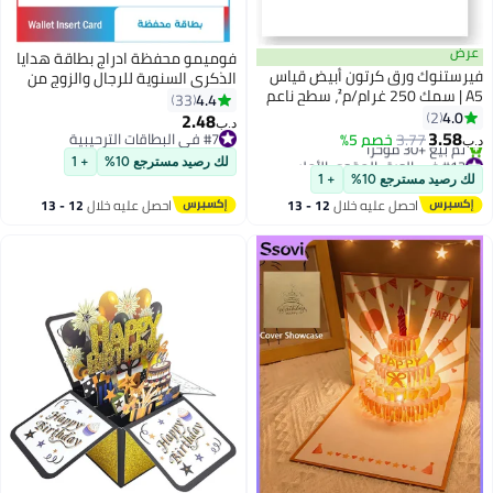
عرض
فوميمو محفظة ادراج بطاقة هدايا
فيرستنوك ورق كرتون أبيض قياس
الذكرى السنوية للرجال والزوج من
A5 | سمك 250 غرام/م²، سطح ناعم
الزوجة والصديقة والصديق، هدايا
4.4
33
وملمس أنيق | ورق كرتون عالي
4.0
2
عيد الميلاد، مذكرة حب صغيرة،
2.48
د.ب‏
الجودة بنقشة غير لامعة، مثالي
3.58
هدايا عيد الحب، هدايا الزفاف
3.77
خصم 5%
#7 في البطاقات الترحيبية
د.ب‏
للطباعة والحرف اليدوية والدعوات
#13 في الورق المقوى الأملس
#7 في البطاقات الترحيبية
للعريس والعروس، هدايا توزيعها،
لك رصيد مسترجع 10%
+ 1
أقل سعر في 30 يوم
والاستخدامات المكتبية - عبوة من
فضي، ستانلس ستيل
لك رصيد مسترجع 10%
+ 1
تم بيع +30 مؤخرًا
50 ورقة
احصل عليه خلال
12 - 13
احصل عليه خلال
12 - 13
#13 في الورق المقوى الأملس
اغسطس
اغسطس