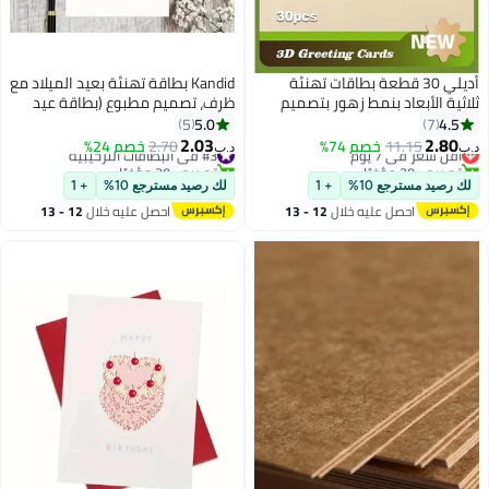
أديلي 30 قطعة بطاقات تهنئة
Kandid بطاقة تهنئة بعيد الميلاد مع
ثلاثية الأبعاد بنمط زهور بتصميم
ظرف، تصميم مطبوع (بطاقة عيد
لوحة زيتية، بطاقات معايدة قابلة
ميلاد قطة سوداء لطيفة)
5.0
4.5
5
7
للطي، بطاقات دعوة فارغة لعيد
2.03
2.80
11.15
أقل سعر في 7 يوم
خصم 74%
#3 في البطاقات الترحيبية
2.70
خصم 24%
د.ب‏
د.ب‏
الميلاد والزفاف ويوم المعلم والشكر
تم بيع +20 مؤخرًا
تم بيع +30 مؤخرًا
أقل سعر في 7 يوم
#3 في البطاقات الترحيبية
لك رصيد مسترجع 10%
+ 1
لك رصيد مسترجع 10%
+ 1
احصل عليه خلال
12 - 13
احصل عليه خلال
12 - 13
اغسطس
اغسطس