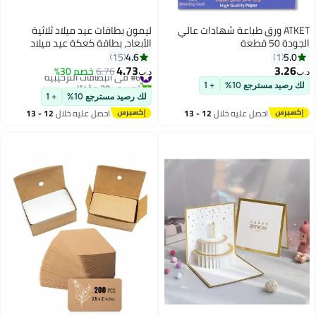
ATKET ورق طباعة شهادات عالي
ليمون بطاقات عيد ميلاد ثلاثية
الجودة 50 قطعة
الأبعاد، بطاقة كعكة عيد ميلاد
بإضاءة LED دافئة، بطاقات تهنئة
4.6
5.0
15
1
موسيقية، هدية للأم والزوجة
4.73
3.26
#6 في البطاقات الترحيبية
6.76
خصم 30%
د.ب‏
د.ب‏
والأخت والبنت.
تم بيع +30 مؤخرًا
لك رصيد مسترجع 10%
+ 1
#6 في البطاقات الترحيبية
لك رصيد مسترجع 10%
+ 1
احصل عليه خلال
12 - 13
احصل عليه خلال
12 - 13
اغسطس
اغسطس