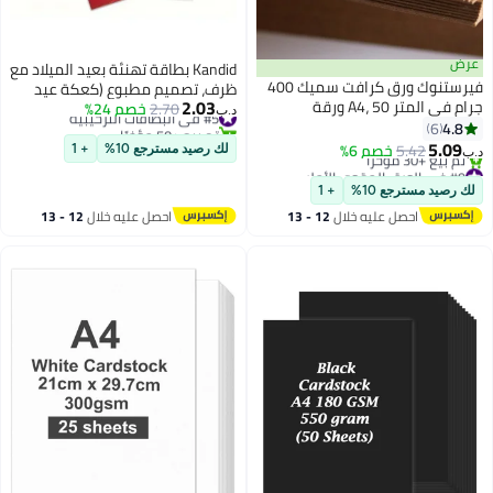
عرض
Kandid بطاقة تهنئة بعيد الميلاد مع
فيرستنوك ورق كرافت سميك 400
ظرف، تصميم مطبوع (كعكة عيد
2.03
جرام في المتر A4، 50 ورقة
#5 في البطاقات الترحيبية
2.70
خصم 24%
ميلاد باللون الكرز الوردي)
د.ب‏
تم بيع +50 مؤخرًا
4.8
6
#5 في البطاقات الترحيبية
5.09
5.42
خصم 6%
لك رصيد مسترجع 10%
+ 1
د.ب‏
#9 في الورق المقوى الأملس
أقل سعر في السنة
لك رصيد مسترجع 10%
+ 1
تم بيع +30 مؤخرًا
احصل عليه خلال
12 - 13
احصل عليه خلال
12 - 13
#9 في الورق المقوى الأملس
اغسطس
اغسطس