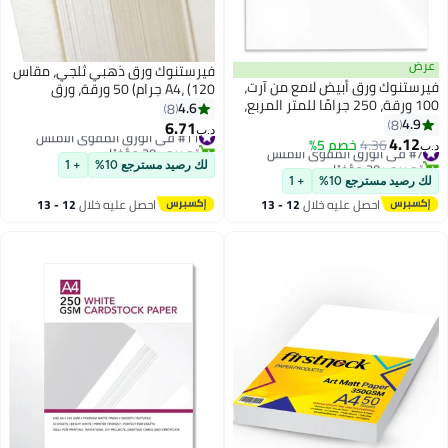
عرض
فيرستنوك ورق ذهبي ثلجي، مقاس
فيرستنوك ورق أبيض لامع من آرت،
A4، (120 جرام) 50 ورقة، ورق
100 ورقة، 250 جرامًا للمتر المربع،
الشهادات، بطاقة الزفاف، ورق
4.6
8
مقاس A4
4.9
8
الهدايا
6.71
#11 في الورق المقوى الأملس
د.ب‏
4.12
#7 في الورق المقوى الأملس
4.36
خصم 5%
تم بيع +20 مؤخرًا
د.ب‏
تم بيع +30 مؤخرًا
#11 في الورق المقوى الأملس
لك رصيد مسترجع 10%
+ 1
#7 في الورق المقوى الأملس
لك رصيد مسترجع 10%
+ 1
احصل عليه خلال
12 - 13
احصل عليه خلال
12 - 13
اغسطس
اغسطس