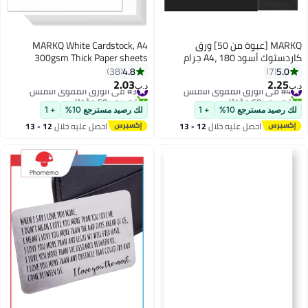
MARKQ [عبوة من 50] ورق
MARKQ White Cardstock, A4
كاردستوك أسود A4، 180 جرام
300gsm Thick Paper sheets
سمك ورق، 550 جرام - ورق كارد
Heavyweight card Paper for
4.8
5.0
38
7
ثقيل للطباعة، ألبومات القصاصات،
Printing Scrapbooking Card Making
2.03
2.25
#4 في الورق المقوى الأملس
#3 في الورق المقوى الأملس
د.ب‏
د.ب‏
صنع البطاقات، الدعوات، القوائم،
Invitations Menus Flyers DIY Arts
تم بيع +60 مؤخرًا
تم بيع +50 مؤخرًا
#4 في الورق المقوى الأملس
المنشورات، الفنون والحرف اليدوية
#3 في الورق المقوى الأملس
Crafts, 25 sheets, 21 cm x 29.7 cm
لك رصيد مسترجع 10%
+ 1
لك رصيد مسترجع 10%
+ 1
(21 × 29.7 سم)
احصل عليه خلال
12 - 13
احصل عليه خلال
12 - 13
اغسطس
اغسطس