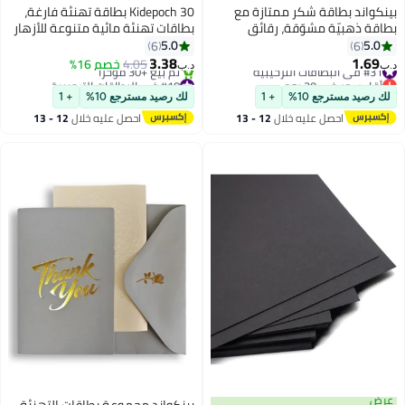
بينكواند بطاقة شكر ممتازة مع
Kidepoch 30 بطاقة تهنئة فارغة،
بطاقة ذهبيّة مشوّقة، رقائق
بطاقات تهنئة مائية متنوعة للأزهار
سوداء وذهبيّة شكراً أنيقًا مع
لجميع المناسبات، 4x6 بوصة بطاقات
5.0
5.0
6
6
مغلف وختم، هدية بطاقة الذكرى
زهور فارغة مع أظرف وملصقات
3.38
1.69
#31 في البطاقات الترحيبية
4.05
خصم 16%
د.ب‏
د.ب‏
السنوية للعمل، صديق صديق، أمي،
أقل سعر في 30 يوم
#18 في البطاقات الترحيبية
أبي
#31 في البطاقات الترحيبية
أقل سعر في 30 يوم
لك رصيد مسترجع 10%
+ 1
لك رصيد مسترجع 10%
+ 1
تم بيع +30 مؤخرًا
احصل عليه خلال
12 - 13
احصل عليه خلال
12 - 13
#18 في البطاقات الترحيبية
اغسطس
اغسطس
عرض
بينكواند مجموعة بطاقات التهنئة