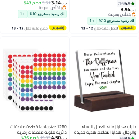
3.14
سهلة الفتح مع بطاقة فارغة
5.51
خصم 43%
4.9
16
د.ب‏
بتخلّص بسرعة
وظرف، هدية عيد ميلاد فريدة
3.94
د.ب‏
بتخلّص بسرعة
للنساء والرجال والأطفال والزوج
بتخلّص بسرعة
لك رصيد مسترجع 10%
+ 1
بتخلّص بسرعة
والزوجة والأم والأب والابنة
لك رصيد مسترجع 10%
+ 1
احصل عليه خلال
12 - 13
احصل عليه خلال
12 - 13
اغسطس
اغسطس
جارلو هدايا زملاء العمل للنساء
fantasize 1260 قطعة ملصقات
والرجال، هدايا التقاعد، هدية جديدة
دائرية ملونة ملصقات رمزية
4.50
للمغادرة، هدايا ترك هدايا لزملاء
19.03
خصم 76%
ملصقات ذاتية اللصق، ملصقات
3.9
6
د.ب‏