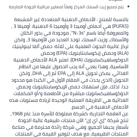
يتم تصنيع زيت السمك المركز وفقاً لمعايير مراقبة الجودة الصارمة
بالنسبة للمنتج : الأحماض الدهنية المتعددة غير المشبعة
(PUFAS) هي أحماض أوميجا 3 وأوميجا 6 الدهنية. أوميغا 3 ،
والمعروفة أيضا باسم "N-3s"، موجودة في بذور الكتان
والأسماك، وزيت السمك. توجد العديد من الأوميغا 3، ولكن
تركز غالبية البحوث العلمية على ثلاثة: حمض ألفا لينولينيك
(ALA) وحمض إيكوسابنتاينويك (EPA) وحمض
الدوكوساهيكساينويك (DHA). تعتبر ALA الأحماض الدهنية
الأساسية، وهذا يعني أنه يجب الحصول عليها من النظام
الغذائي. يمكن تحويل ALA إلى EPA ثم إلى DHA، ولكن
التحويل (الذي يحدث في المقام الأول في الكبد) هو محدود
جدا. لذلك، فإن استهلاك حمض الإيكوسابنتاينويك وحمض
الدوكوساهيكسانويك مباشرة من الأطعمة و/أو المكملات
الغذائية هي الطريقة العملية الوحيدة لزيادة مستويات هذه
الأحماض الدهنية في الجسم.
عن العلامة التجارية: كشركة مملوكة للأسرة منذ عام 1968،
تنتج شركة "إي آي إن" الآن منتجات طبيعية عالية الجودة
بأسعار يحبها الجميع. وهي شركة رائدة محترمة في صناعة
المنتجات الطبيعية، مع هدف لتوفير القيمة في المنتجات