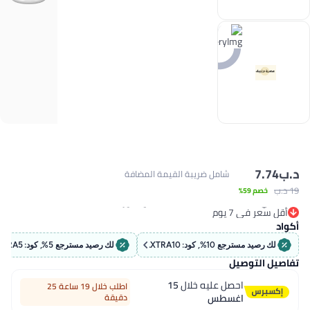
د.ب‏
7.74
شامل ضريبة القيمة المضافة
19 د.ب‏
خصم 59%
#1 في المكملات الغذائية العشبية والايورفيدا
أقل سعر في 7 يوم
تم بيع +220 مؤخرًا
أكواد
#1 في المكملات الغذائية العشبية والايورفيدا
لك رصيد مسترجع 10%, كود: EXTRA10
لك رصيد مسترجع 5%, كود: EXTRA5
تفاصيل التوصيل
احصل عليه خلال
15
اطلب خلال 19 ساعة 25
اغسطس
دقيقة