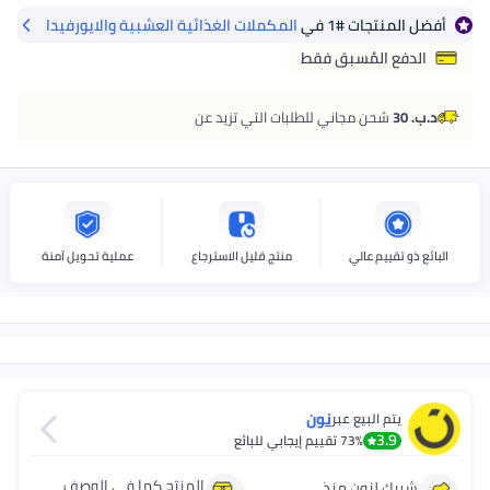
أفضل المنتجات
#1
في
المكملات الغذائية العشبية والايورفيدا
الدفع المُسبق فقط
د.ب. 30
شحن مجاني للطلبات التي تزيد عن
البائع ذو تقييم عالي
منتج قليل الاسترجاع
عملية تحويل آمنة
نون
يتم البيع عبر
3.9
73%
تقييم إيجابي للبائع
المنتج كما في الوصف
شريك لنون منذ