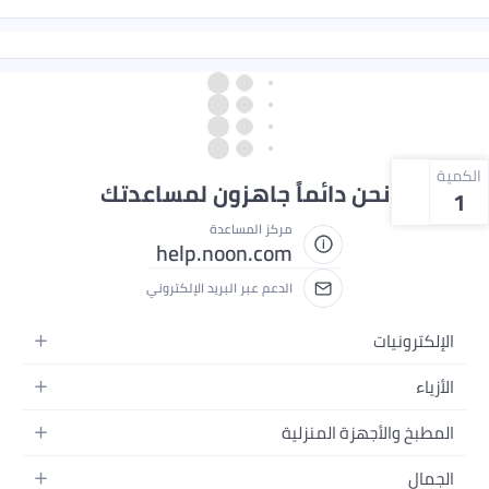
الكمية
نحن دائماً جاهزون لمساعدتك
1
مركز المساعدة
help.noon.com
الدعم عبر البريد الإلكتروني
الإلكترونيات
الجوالات
الأزياء
التابلت
أزياء نسائية
المطبخ والأجهزة المنزلية
اللابتوبات
أزياء رجالية
الحمام
الأجهزة المنزلية
الجمال
أزياء البنات