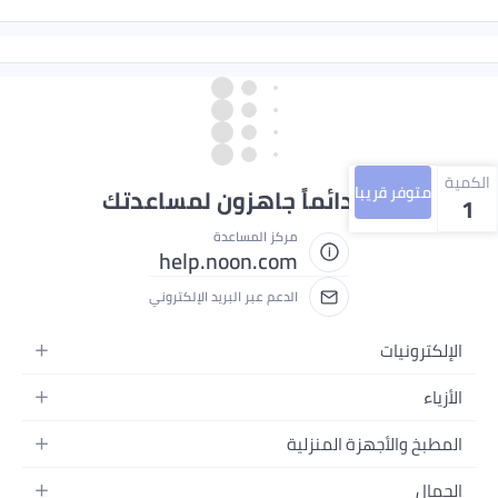
الكمية
متوفر قريبا
نحن دائماً جاهزون لمساعدتك
1
مركز المساعدة
help.noon.com
الدعم عبر البريد الإلكتروني
الإلكترونيات
الجوالات
الأزياء
التابلت
أزياء نسائية
المطبخ والأجهزة المنزلية
اللابتوبات
أزياء رجالية
الحمام
الأجهزة المنزلية
الجمال