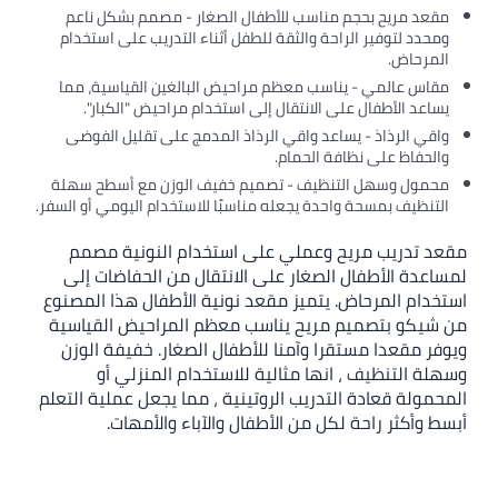
مقعد مريح بحجم مناسب للأطفال الصغار - مصمم بشكل ناعم
ومحدد لتوفير الراحة والثقة للطفل أثناء التدريب على استخدام
المرحاض.
مقاس عالمي - يناسب معظم مراحيض البالغين القياسية، مما
يساعد الأطفال على الانتقال إلى استخدام مراحيض "الكبار".
واقي الرذاذ - يساعد واقي الرذاذ المدمج على تقليل الفوضى
والحفاظ على نظافة الحمام.
محمول وسهل التنظيف - تصميم خفيف الوزن مع أسطح سهلة
التنظيف بمسحة واحدة يجعله مناسبًا للاستخدام اليومي أو السفر.
مقعد تدريب مريح وعملي على استخدام النونية مصمم
لمساعدة الأطفال الصغار على الانتقال من الحفاضات إلى
استخدام المرحاض. يتميز مقعد نونية الأطفال هذا المصنوع
من شيكو بتصميم مريح يناسب معظم المراحيض القياسية
ويوفر مقعدا مستقرا وآمنا للأطفال الصغار. خفيفة الوزن
وسهلة التنظيف ، انها مثالية للاستخدام المنزلي أو
المحمولة قعادة التدريب الروتينية ، مما يجعل عملية التعلم
أبسط وأكثر راحة لكل من الأطفال والآباء والأمهات.