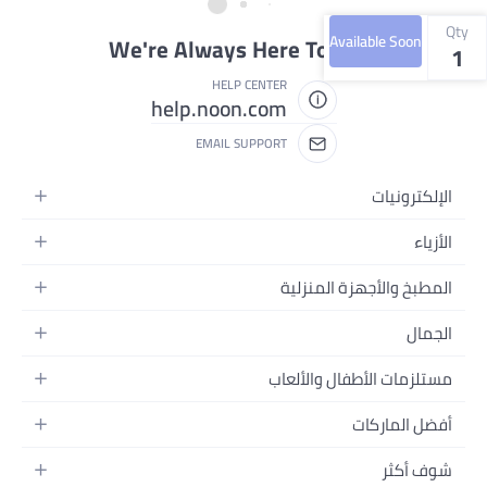
Qty
Available Soon
We're Always Here To Help
1
HELP CENTER
help.noon.com
EMAIL SUPPORT
الإلكترونيات
الجوالات
الأزياء
التابلت
أزياء نسائية
المطبخ والأجهزة المنزلية
اللابتوبات
أزياء رجالية
الحمام
الأجهزة المنزلية
الجمال
أزياء البنات
ديكور البيت
الكاميرات
العطور
أزياء الأولاد
مستلزمات الأطفال والألعاب
المطبخ والسفرة
التلفزيونات
المكياج
الساعات
الحفاضات
أدوات وتحسين المنزل
السماعات
أفضل الماركات
العناية بالشعر
المجوهرات
وسائل تنقل الأطفال
المفارش
ألعاب القيمنق
سامسونج
العناية بالبشرة
شوف أكثر
حقائب نسائية
الرضاعة والتغذية
الأثاث