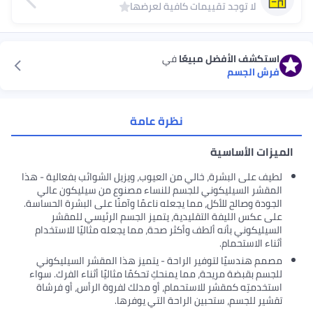
لا توجد تقييمات كافية لعرضها
استكشف الأفضل مبيعًا
في
فرش الجسم
نظرة عامة
الميزات الأساسية
لطيف على البشرة، خالي من العيوب، ويزيل الشوائب بفعالية - هذا
المقشر السيليكوني للجسم للنساء مصنوع من سيليكون عالي
الجودة وصالح للأكل، مما يجعله ناعمًا وآمنًا على البشرة الحساسة.
على عكس الليفة التقليدية، يتميز الجسم الرئيسي للمقشر
السيليكوني بأنه ألطف وأكثر صحة، مما يجعله مثاليًا للاستخدام
أثناء الاستحمام.
مصمم هندسيًا لتوفير الراحة - يتميز هذا المقشر السيليكوني
للجسم بقبضة مريحة، مما يمنحكِ تحكمًا مثاليًا أثناء الفرك. سواء
استخدمتِه كمقشر للاستحمام، أو مدلك لفروة الرأس، أو فرشاة
تقشير للجسم، ستحبين الراحة التي يوفرها.