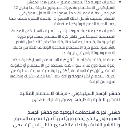
شعيرات طويلة جدًا لتنظيف عميق - يتميز هذا المقشر
السيليكوني للاستحمام بشعيرات سيليكون طويلة جدًا بطول 22
مم، وهي دقيقة ومرنة، مما يسمح لها بالتغلغل بعمق في
المسام لتنظيف شامل. تدلك الشعيرات الناعمة البشرة بلطف، مما
يحفز الدورة الدموية ويتركها منتعشة.
شعيرات مدببة لتدليك فروة الرأس - شعيرات السيليكون المدببة
المصممة خصيصًا على ظهر كرة الاستحمام تخفف توتر فروة
الرأس بفعالية، مما يجعلها مثالية للاستخدام أثناء غسل الشعر
بالشامبو. تجمع كرة الاستحمام متعددة الوظائف هذه بين تدليك
الجسم وفروة الرأس في آن واحد.
رغوة غنية لتجربة فاخرة - تُنتج كرة الاستحمام السيليكونية هذه
رغوة غنية دون عناء. سواء كنت تستخدم جل الاستحمام أو صابونك
المفضل، فإن كرة الاستحمام تُكوّن رغوة غنية بسرعة، مما يضمن
تجربة استحمام أكثر نعومة وراحة. كما أنها تنظف بشرتك وتُدلكها
لمزيد من الراحة.
مقشر الجسم السيليكوني - فرشاة الاستحمام المثالية
لتقشير البشرة وتنظيفها بعمق وتدليك مُهدئ
حسّني تجربة استحمامك اليومية مع مقشر الجسم
السيليكوني، الذي يُقدم مزيجًا فريدًا من التنظيف العميق
والتقشير اللطيف والتدليك المُهدئ. مثالي لمن ترغب في