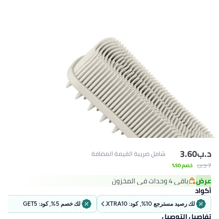
د.ب‏
3.60
شامل ضريبة القيمة المضافة
7 د.ب‏
خصم 50%
عرض
باقي 4 وحدات في المخزون
باقي 4 وحدات في المخزون
أكواد
لك رصيد مسترجع 10%, كود: EXTRA10
لك خصم 5%, كود: GET5
تفاصيل التوصيل