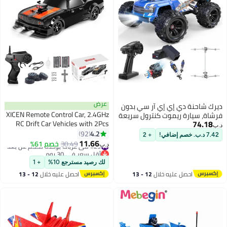
عرض
ديرك شاحنة دي إي إي آر سي بدون
XICEN Remote Control Car, 2.4GHz
فرشاة، سيارة ريموت كنترول سريعة
74.18
RC Drift Car Vehicles with 2Pcs
بسرعة قصوى 42 ميلاً في الساعة
د.ب‏
Rechargeable Batteries, 1:16 Scale
4.2
للبالغين، شاحنة دفع رباعي 4×4
92
7.42 د.ب. خصم إضافي!
+ 2
4WD 18KM/H High Speed Model
11.66
تعمل بالتحكم عن بعد، شاحنة وحش
#29 في عربات بوحدة تحكم عن بُعد
30.49
خصم 61%
د.ب‏
Vehicle, Racing Car Toy with LED
عالية السرعة، لعبة هدية مركبة
أقل سعر في 30 يوم
#29 في عربات بوحدة تحكم عن بُعد
Lights and Spray Rubber Tire, Gift
كهربائية للأطفال، بطاريتان ليثيوم
لك رصيد مسترجع 10%
+ 1
for Adults Boys Girls Kids
بوليمر
احصل عليه خلال
12 - 13
احصل عليه خلال
12 - 13
اغسطس
اغسطس