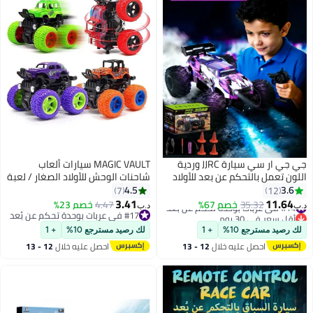
جي جي ار سي سيارة JJRC وردية
MAGIC VAULT سيارات ألعاب
اللون تعمل بالتحكم عن بعد للأولاد
شاحنات الوحش للأولاد الصغار / لعبة
والبنات، سيارات سريعة تعمل
شاحنة للأولاد / ألعاب سيارات دفع
4.5
3.6
7
12
بالتحكم عن بعد بمقياس 1:18 للبنات
وسحب هدايا للأولاد / ألعاب سيارات
3.41
11.64
#14 في عربات بوحدة تحكم عن بُعد
35.32
خصم 67%
4.47
خصم 23%
د.ب‏
د.ب‏
مع شاحنة تعمل بالتحكم عن بعد
دوران 360 درجة للأولاد - 4 قطع
أقل سعر في 30 يوم
#17 في عربات بوحدة تحكم عن بُعد
#14 في عربات بوحدة تحكم عن بُعد
للطرق الوعرة بسرعة 40 كم/ساعة
#17 في عربات بوحدة تحكم عن بُعد
لك رصيد مسترجع 10%
+ 1
لك رصيد مسترجع 10%
+ 1
أو أكثر
احصل عليه خلال
12 - 13
احصل عليه خلال
12 - 13
اغسطس
اغسطس