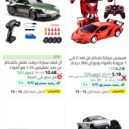
عرض
ميبيجين سيارة بتحكم عن بعد 2 في
ال لايف سيارة دريفت تعمل بالتحكم
1 مزودة بأضواء ودوران 360 درجة،
عن بعد، بمقياس 1:24 مع أضواء
سيارات RC بمظهر رائع وتشوه بنقرة
4.2
10
10.48
15.19
خصم 31%
LED، سيارات عالية السرعة تعمل
واحدة، ألعاب سيارات متحولة
5.18
#47 في عربات بوحدة تحكم عن بُعد
20.37
خصم 74%
د.ب‏
د.ب‏
أقل سعر في السنة
بالتحكم عن بعد بتردد 2.4 جيجاهرتز
بمقياس 1:18، مصنوعة من مواد
أقل سعر في 30 يوم
أقل سعر في السنة
وسرعة 20 كم/ساعة، إطارات دريفت
#47 في عربات بوحدة تحكم عن بُعد
ABS آمنة ومتينة، هدية مثالية
لك رصيد مسترجع 10%
+ 1
لك رصيد مسترجع 10%
+ 1
وبطاريتان، فكرة لعبة سباق رياضية
للأطفال من سن 6 سنوات فما فوق
احصل عليه خلال
12 - 13
احصل عليه خلال
12 - 13
هدية للبالغين والأولاد والبنات
اغسطس
اغسطس
والأطفال