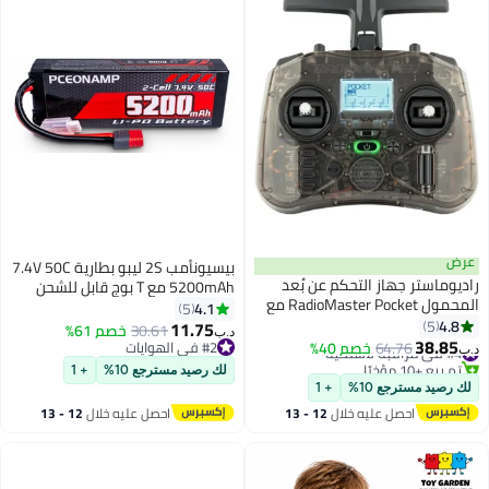
عرض
بيسيونأمب 2S ليبو بطارية 7.4V 50C
راديوماستر جهاز التحكم عن بُعد
5200mAh مع T بوج قابل للشحن
المحمول RadioMaster Pocket مع
عالية القدرة RC السيارات بطارية
4.1
5
جيمبال Hall، يعمل بنظام EdgeTX،
4.8
5
الحالة الصلبة مناسبة لشاحنات
11.75
30.61
خصم 61%
د.ب‏
مزوّد بإضاءة LED مدمجة، الوضع 2
38.85
سيارات RC 1/8 1/10 عالية السرعة
#4 في مراقبة لاسلكية
64.76
خصم 40%
#2 في الهوايات
د.ب‏
(فحمي، ELRS)
تم بيع +10 مؤخرًا
RC السيارات
#2 في الهوايات
لك رصيد مسترجع 10%
+ 1
#4 في مراقبة لاسلكية
لك رصيد مسترجع 10%
+ 1
احصل عليه خلال
12 - 13
احصل عليه خلال
12 - 13
اغسطس
اغسطس