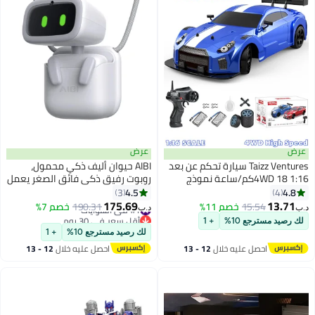
عرض
عرض
Taizz Ventures سيارة تحكم عن بعد
AIBI حيوان أليف ذكي محمول،
1:16 4WD 18كم/ساعة نموذج
روبوت رفيق ذكي فائق الصغر يعمل
سيارة عالية السرعة مع أضواء LED
بتقنية ChatGPT، مزود بأوامر صوتية،
4.5
4.8
3
4
وإطارات مطاطية لرش سباق رياضي
وتفاعل عاطفي، وغناء ورقص،
175.69
13.71
15.54
خصم 11%
#1 في الهوايات
190.31
خصم 7%
د.ب‏
د.ب‏
لعبة سيارة للبالغين والأولاد والبنات
ويلتصق مغناطيسيًا بأي مكان
أقل سعر في 30 يوم
لك رصيد مسترجع 10%
+ 1
والأطفال هدية 2 بطاريات قابلة
#1 في الهوايات
لك رصيد مسترجع 10%
+ 1
للشحن - زرقاء
احصل عليه خلال
12 - 13
احصل عليه خلال
12 - 13
اغسطس
اغسطس