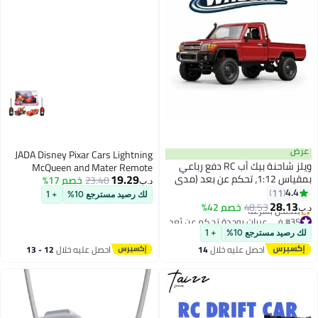
عرض
JADA Disney Pixar Cars Lightning
ويلز شاحنة بيك أب RC دفع رباعي
McQueen and Mater Remote
19.29
بمقياس 1:12، تحكم عن بعد (مدى
23.40
خصم 17%
Controlled Twin Pack, 1:32 Scale,
د.ب‏
20-30 متر)، مصنوعة من البلاستيك،
4.4
Red/Brown
11
لك رصيد مسترجع 10%
+ 1
للاستخدام في الداخل والخارج
28.13
48.53
خصم 42%
د.ب‏
#35 في عربات بوحدة تحكم عن بُعد
أقل سعر في 7 يوم
لك رصيد مسترجع 10%
+ 1
بتخلّص بسرعة
احصل عليه خلال
14
احصل عليه خلال
12 - 13
#35 في عربات بوحدة تحكم عن بُعد
اغسطس
اغسطس