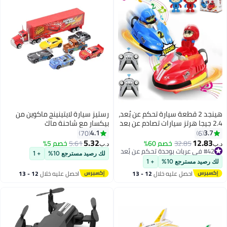
هينجد 2 قطعة سيارة تحكم عن بُعد،
رستيز سيارة لايتينينج ماكوين من
2.4 جيجا هرتز سيارات تصادم عن بعد
بيكسار مع شاحنة ماك
مجموعة ألعاب سيارات معركة RC،
4.1
3.7
70
6
سيارات دودجيم مع مؤثرات صوتية
5.32
12.83
32.85
خصم 60%
5.61
خصم 5%
د.ب‏
د.ب‏
وموسيقى وأضواء، سيارات لعب RC،
#42 في عربات بوحدة تحكم عن بُعد
لك رصيد مسترجع 10%
+ 1
#42 في عربات بوحدة تحكم عن بُعد
هدية للأطفال الأولاد والبنات
لك رصيد مسترجع 10%
+ 1
احصل عليه خلال
12 - 13
احصل عليه خلال
12 - 13
اغسطس
اغسطس