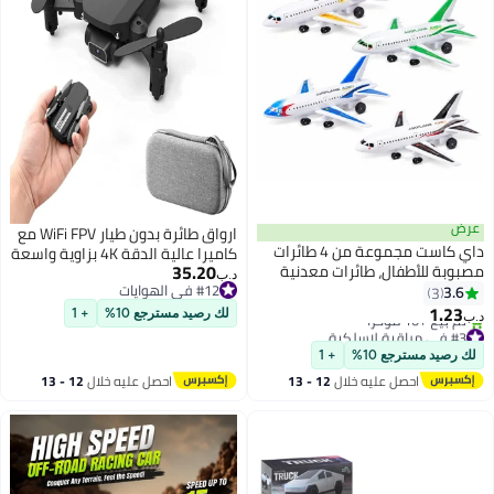
عرض
ارواق طائرة بدون طيار WiFi FPV مع
داي كاست مجموعة من 4 طائرات
كاميرا عالية الدقة 4K بزاوية واسعة
35.20
مصبوبة للأطفال، طائرات معدنية
120 درجة
د.ب‏
صغيرة بعجلات، طائرات ألعاب للأولاد
#12 في الهوايات
3.6
3
#12 في الهوايات
والبنات، طائرات تعمل بالسحب
1.23
لك رصيد مسترجع 10%
+ 1
د.ب‏
للخلف، مجموعة ألعاب طيران
#3 في مراقبة لاسلكية
أقل سعر في 30 يوم
للأطفال، هدايا للحفلات، هدايا
لك رصيد مسترجع 10%
+ 1
تم بيع +10 مؤخرًا
للأطفال الصغار
احصل عليه خلال
12 - 13
احصل عليه خلال
12 - 13
#3 في مراقبة لاسلكية
اغسطس
اغسطس