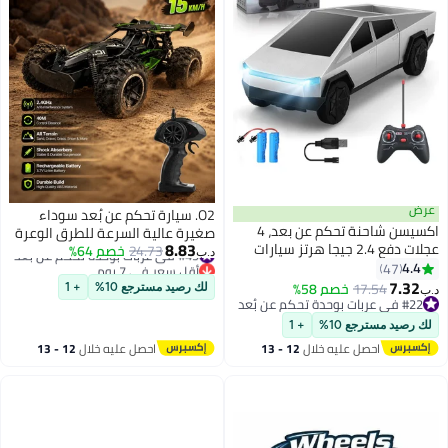
عرض
O2. سيارة تحكم عن بُعد سوداء
اكسيسن شاحنة تحكم عن بعد، 4
صغيرة عالية السرعة للطرق الوعرة
8.83
عجلات دفع 2.4 جيجا هرتز سيارات
#49 في عربات بوحدة تحكم عن بُعد
24.73
خصم 64%
بسرعة تصل إلى 15 كم/ساعة،
د.ب‏
2.4 جيجا هرتز، شاحنة سايبرتروك
أقل سعر في 7 يوم
4.4
47
سيارة سباق RC بنظام 2.4GHz مع
#49 في عربات بوحدة تحكم عن بُعد
بمقياس 1:24، شاحنة كهربائية
7.32
بطارية 3.7 فولت قابلة للشحن وكابل
17.54
خصم 58%
لك رصيد مسترجع 10%
+ 1
د.ب‏
لجميع التضاريس مع بطاريتين
#22 في عربات بوحدة تحكم عن بُعد
USB وممتصات صدمات معدنية
#22 في عربات بوحدة تحكم عن بُعد
ومؤثرات ضوئية، ألعاب عيد ميلاد
ومدى تحكم 40 متر للأطفال
لك رصيد مسترجع 10%
+ 1
للأطفال
احصل عليه خلال
12 - 13
احصل عليه خلال
12 - 13
اغسطس
اغسطس