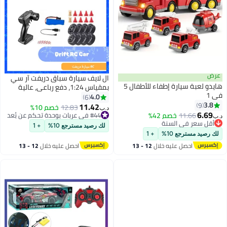
عرض
ال لايف سيارة سباق دريفت آر سي
هايدو لعبة سيارة إطفاء للأطفال 5
بمقياس 1:24، دفع رباعي، عالية
في 1
السرعة، مع أضواء وامضة، وإطارات
4.0
6
3.8
9
دريفت، وشحن يو إس بي، هدية
11.42
12.83
خصم 10%
د.ب‏
6.69
للأطفال والأولاد والبنات والبالغين
11.66
خصم 42%
#44 في عربات بوحدة تحكم عن بُعد
د.ب‏
أقل سعر في السنة
#44 في عربات بوحدة تحكم عن بُعد
لك رصيد مسترجع 10%
+ 1
أقل سعر في السنة
لك رصيد مسترجع 10%
+ 1
احصل عليه خلال
12 - 13
احصل عليه خلال
12 - 13
اغسطس
اغسطس