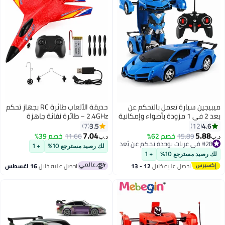
ميبيجين سيارة تعمل بالتحكم عن
حديقة الألعاب طائرة RC بجهاز تحكم
بعد 2 في 1 مزودة بأضواء وإمكانية
2.4GHz – طائرة نفاثة جاهزة
الدوران 360 درجة، سيارات RC ذات
للطيران مع جيروسكوب 6 محاور،
3.5
4.6
7
12
مظهر رائع وتصميم قابل للتحويل
بطارية، وأضواء رائعة، سهلة
7.04
5.88
15.89
خصم 62%
11.66
خصم 39%
د.ب‏
د.ب‏
بنقرة واحدة، لعبة سيارة متحولة
الاستخدام للأطفال والكبار (أحمر)
#28 في عربات بوحدة تحكم عن بُعد
لك رصيد مسترجع 10%
+ 1
#28 في عربات بوحدة تحكم عن بُعد
بمقياس 1:18، مصنوعة من مواد
لك رصيد مسترجع 10%
+ 1
ABS متينة وآمنة، هدية مثالية
احصل عليه خلال
12 - 13
احصل عليه خلال
16 اغسطس
للأطفال من عمر 3 سنوات فما فوق
اغسطس