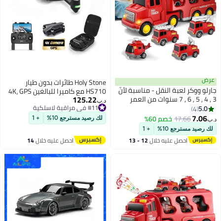
عرض
Holy Stone طائرات بدون طيار
جارلو ووكر لعبة النقل - مناسبة لأنّ
HS710 مع كاميرا للبالغين 4K، GPS
125.22
3 , 4 , 5 , 6 , 7 سنوات من العمر
FPV قابلة للطي 5G كوادكوبتر
د.ب‏
الأولاد في لعبة واحدة ، 1-3 سنوات
#11 في مراقبة لاسلكية
5.0
4
للمبتدئين مع وضع التدفق البصري،
#11 في مراقبة لاسلكية
من العمر الأطفال ووكر لعبة
7.06
العودة التلقائية إلى المنزل، اتبعني،
17.66
خصم 60%
لك رصيد مسترجع 10%
+ 1
د.ب‏
السيارات ، 3-9 سنوات من العمر
محرك بدون فرشاة، سهل الطيران
لك رصيد مسترجع 10%
+ 1
الأطفال الاحتكاك تناسب السلطة ، 3
احصل عليه خلال
12 - 13
احصل عليه خلال
14
+ عيد الميلاد للأطفال ( 5 في 1
اغسطس
اغسطس
محرك النار )