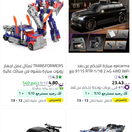
epicarma سيارة التحكم عن بعد
TRANSFORMERS تمثال عمل لجهاز
911S RTR 1/18 2.4G 4WD WiFi مع
روبوت سيارة بتشوه من سبائك عالية
كاميرا HD قابلة للسحب بدقة 720P،
الجودة مع 25+ نقطة حركة، أجزاء
4.3
4.5
5
2
تحكم عبر التطبيق، جهاز تحكم
معدنية مصبوبة وميزات إضاءة -
4.80
23.43
#1 في النماذج- الألعاب
8.12
خصم 40%
د.ب‏
د.ب‏
بشاشة، أضواء LED، سيارة سباق
قابل للتحويل بين سيارة رياضية
#19 في عربات بوحدة تحكم عن بُعد
تم بيع +10 مؤخرًا
#19 في عربات بوحدة تحكم عن بُعد
سريعة على الطرق الوعرة/المعبدة
#1 في النماذج- الألعاب
وروبوت في 12 خطوة - للأطفال من
لك رصيد مسترجع 10%
+ 1
لك رصيد مسترجع 10%
+ 1
للأطفال والبالغين
عمر 8 سنوات فما فوق
احصل عليه خلال
12 - 13
احصل عليه خلال
12 - 13
اغسطس
اغسطس