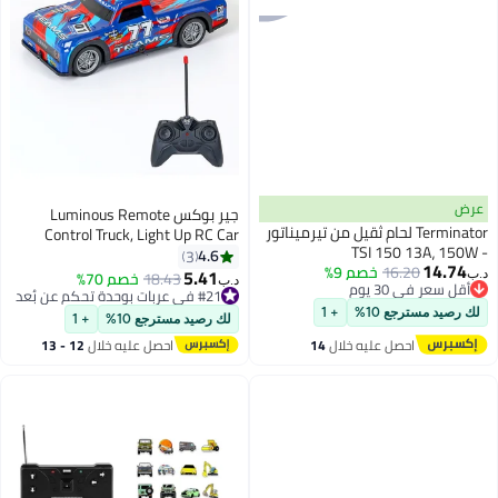
عرض
جير بوكس Luminous Remote
Terminator لحام ثقيل من تيرميناتور
Control Truck, Light Up RC Car
- TSI 150 13A، 150W
Toys, 2.4GHz 1:22 Scale 15KM/H
4.6
3
14.74
16.20
خصم 9%
Off-Road with Cool LED Lights
5.41
18.43
خصم 70%
د.ب‏
د.ب‏
أقل سعر في 30 يوم
Racing Rechargeable Toy Car for
#21 في عربات بوحدة تحكم عن بُعد
أقل سعر في 30 يوم
#21 في عربات بوحدة تحكم عن بُعد
Christmas Birthday Kids Boys for
لك رصيد مسترجع 10%
+ 1
لك رصيد مسترجع 10%
+ 1
6-7 8-12 Year Old- Blue
احصل عليه خلال
14
احصل عليه خلال
12 - 13
اغسطس
اغسطس