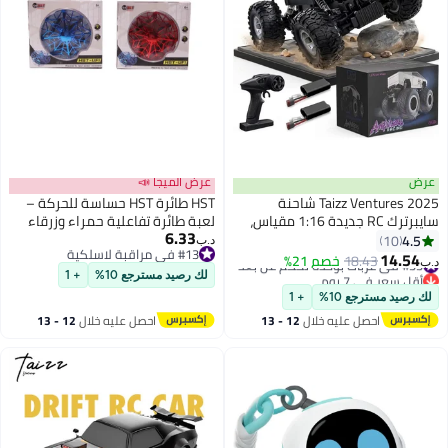
عرض
عرض الميجا 📣
Taizz Ventures 2025 شاحنة
HST طائرة HST حساسة للحركة –
سايبرترك RC جديدة 1:16 مقياس،
لعبة طائرة تفاعلية حمراء وزرقاء
6.33
4WD لجميع التضاريس، سيارة تحكم
4.5
10
د.ب‏
#13 في مراقبة لاسلكية
عن بعد على الطرق الوعرة، محركات
14.54
#33 في عربات بوحدة تحكم عن بُعد
18.43
خصم 21%
د.ب‏
#13 في مراقبة لاسلكية
مزدوجة، مصابيح LED، مقاومة
أقل سعر في 7 يوم
لك رصيد مسترجع 10%
+ 1
#33 في عربات بوحدة تحكم عن بُعد
للماء، 2.4GHz RC روك كراولر، ألعاب
لك رصيد مسترجع 10%
+ 1
للأطفال والبالغين من عمر 5 سنوات
احصل عليه خلال
12 - 13
احصل عليه خلال
12 - 13
فما فوق - فضي
اغسطس
اغسطس