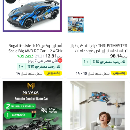
THRUSTMASTER ذراع التحكم طراز
أسباير بوكس Bugatti-style 1:10
تيراستماستر إيرباص مع دعامات
Scale Big 4WD RC Car – 2.4GHz
12.91
98.14
ومفسدات متوافق مع محاكي
21.31
خصم 39%
High-Speed Drift with LED Lights
د.ب‏
د.ب‏
أقل سعر في 7 يوم
الطيران للكمبيوتر
for Kids & Adults
لك رصيد مسترجع 10%
+ 1
أقل سعر في 7 يوم
لك رصيد مسترجع 10%
+ 1
احصل عليه خلال
13 - 14
احصل عليه خلال
14
اغسطس
اغسطس