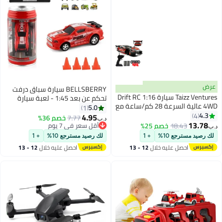
عرض
BELLSBERRY سيارة سباق درفت
Taizz Ventures سيارة Drift RC 1:16
تحكم عن بعد 1:45 - لعبة سيارة
4WD عالية السرعة 28 كم/ساعة مع
سباق على شكل علبة كوكا كولا مع
5.0
1
تحكم عن بعد وأضواء LED، سيارات
4.3
4
4 حواجز طرق و 50 ملصق سيارة
4.95
7.77
خصم 36%
د.ب‏
سباق RC بتردد 2.4GHz مع إطارات
13.78
18.43
خصم 25%
أقل سعر في 7 يوم
د.ب‏
انزلاق وسباق، بطاريتين قابلتين
أقل سعر في 7 يوم
لك رصيد مسترجع 10%
+ 1
لك رصيد مسترجع 10%
+ 1
للشحن - سيارة لعبة انزلاق للأطفال
احصل عليه خلال
12 - 13
احصل عليه خلال
12 - 13
والبالغين - حمراء
اغسطس
اغسطس