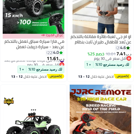
عرض الميجا 📣
او ام جي لعبة طائرة مقاتلة بالتحكم
مي فازا سيارة سباق تعمل بالتحكم
عن بُعد للأطفال، طيران ثابت بنظام
عن بعد - سيارة دريفت تعمل
جيروسكوب رباعي المحاور، طائرة
4.6
2
بالتحكم عن بعد بمقياس 1:18 - لعبة
4.0
تحكم لاسلكي 2.4 جيجاهرتز، أضواء
22
7.41
10.01
خصم 25%
د.ب‏
مركبة عالية السرعة - دفع ثنائي،
11.61
LED، هيكل فوم خفيف الوزن،
أقل سعر في 30 يوم
#43 في عربات بوحدة تحكم عن بُعد
د.ب‏
2.4 جيجاهرتز، 15 كم/ساعة، بطارية
للأعمار 14+ سنة
أقل سعر في 30 يوم
أقل سعر في 30 يوم
لك رصيد مسترجع 10%
+ 1
#43 في عربات بوحدة تحكم عن بُعد
قابلة لإعادة الشحن، مناسبة
لك رصيد مسترجع 10%
+ 1
لمختلف التضاريس - هدايا للأطفال
احصل عليه خلال
12 - 13
احصل عليه خلال
12 - 13
اغسطس
اغسطس