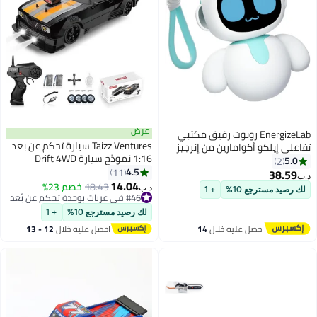
عرض
EnergizeLab روبوت رفيق مكتبي
Taizz Ventures سيارة تحكم عن بعد
تفاعلي إيلكو أكوامارين من إنرجيز
1:16 نموذج سيارة Drift 4WD
لاب
5.0
2
بسرعة عالية 18 كم/س مع أضواء
4.5
11
38.59
د.ب‏
LED وإطارات مطاطية لرش سباق
14.04
18.43
خصم 23%
د.ب‏
لك رصيد مسترجع 10%
+ 1
رياضي لعبة سيارة للبالغين والأولاد
#46 في عربات بوحدة تحكم عن بُعد
#46 في عربات بوحدة تحكم عن بُعد
والبنات والأطفال هدية 2 بطاريات
لك رصيد مسترجع 10%
+ 1
قابلة للشحن - أسود
احصل عليه خلال
14
احصل عليه خلال
12 - 13
اغسطس
اغسطس