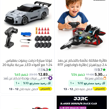
طائرة مقاتلة عائمة بالتحكم عن بعد
غوغا سيارة درفت ريموت بمقياس
2.4 جيجاهرتز | طائرة كوادكوبتر RTF
1:24 مع أضواء LED، سرعة عالية 20
برمائية للماء والجو والبر | طائرة
كم/س، سيارة ريموت 4WD تعمل
4.3
3.7
13
9
حركات بهلوانية سريعة مع
بتقنية 2.4 جيجا هرتز، مثالية لهواة
12.83
5.30
11.66
خصم 54%
23.55
خصم 45%
د.ب‏
د.ب‏
جيروسكوب 6 محاور | طائرة بدون
سيارات ريموت كنترول للكبار
بتخلّص بسرعة
#11 في عربات بوحدة تحكم عن بُعد
بتخلّص بسرعة
طيار متينة من فوم EPP لجميع
#11 في عربات بوحدة تحكم عن بُعد
والأطفال.
لك رصيد مسترجع 10%
+ 1
لك رصيد مسترجع 10%
+ 1
التضاريس
احصل عليه خلال
12 - 13
احصل عليه خلال
12 - 13
اغسطس
اغسطس