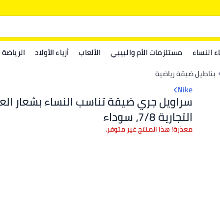
اء النساء
مستلزمات الأم والبيبي
الألعاب
أزياء الأولاد
الرياضة
بناطيل ضيقة رياضية
Nike
سراويل جري ضيقة تناسب النساء بشعار الع
التجارية 7/8، سوداء
معذرة! هذا المنتج غير متوفر.