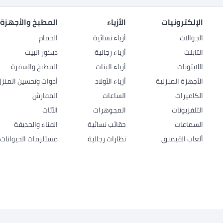
الإلكترونيات
الأزياء
المطبخ والأجهزة 
الجوالات
أزياء نسائية
الحمام
التابلت
أزياء رجالية
ديكور البيت
اللابتوبات
أزياء البنات
المطبخ والسفرة
الأجهزة المنزلية
أزياء الأولاد
أدوات وتحسين المنزل
الكاميرات
الساعات
المفارش
التلفزيونات
المجوهرات
الأثاث
السماعات
حقائب نسائية
الفناء والحديقة
ألعاب القيمنق
نظارات رجالية
مستلزمات الحيوانات ا