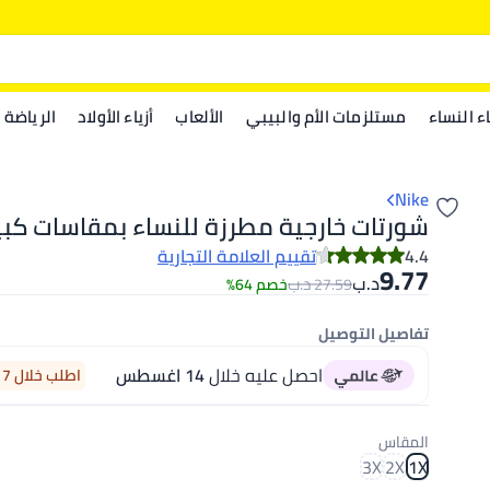
اء النساء
مستلزمات الأم والبيبي
الألعاب
أزياء الأولاد
الرياضة
Nike
شورتات خارجية مطرزة للنساء بمقاسات كبي
4.4
تقييم العلامة التجارية
9.77
د.ب‏
د.ب‏
27.59
خصم 64%
تفاصيل التوصيل
احصل عليه خلال
14 اغسطس
اطلب خلال 7 ساعة 38 دقيقة
المقاس
3X
2X
1X