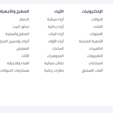
الإلكترونيات
الأزياء
المطبخ والأجهزة 
الجوالات
أزياء نسائية
الحمام
التابلت
أزياء رجالية
ديكور البيت
اللابتوبات
أزياء البنات
المطبخ والسفرة
الأجهزة المنزلية
أزياء الأولاد
أدوات وتحسين المنزل
الكاميرات
الساعات
المفارش
التلفزيونات
المجوهرات
الأثاث
السماعات
حقائب نسائية
الفناء والحديقة
ألعاب القيمنق
نظارات رجالية
مستلزمات الحيوانات ا