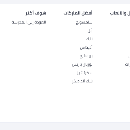
 والألعاب
أفضل الماركات
شوف أكثر
سامسونج
العودة إلى المدرسة
أبل
نايك
أديداس
بريستيج
ات
لوريال باريس
سكيتشرز
بلاك أند ديكر