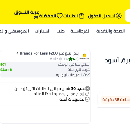
عربة التسوق
تسجيل الدخول
الطلبات
المفضلة
الصحة والتغذية
القرطاسية
كتب
السيارات
الموسيقى والمي
يتم البيع عبر
Brands For Less FZCO
رة، أسود
4.5
81%
إيجابية
المنتج كما في الوصف
80%
شريك لنون منذ
8+ سنة
أحدث التقييمات الإيجابية
د.ب. 30
شحن مجاني للطلبات التي تزيد عن
إرجاع مجاني ومريح لهذا المنتج
مدفوعات آمنة