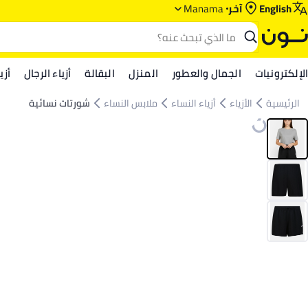
English
آخر
Manama
الإلكترونيات
الجمال والعطور
المنزل
البقالة
أزياء الرجال
أزي
الرئيسية
الأزياء
أزياء النساء
ملابس النساء
شورتات نسائية