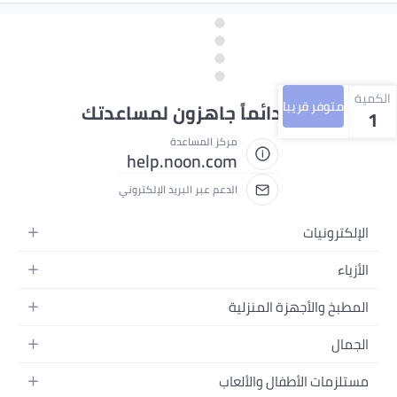
الكمية
متوفر قريبا
نحن دائماً جاهزون لمساعدتك
1
مركز المساعدة
help.noon.com
الدعم عبر البريد الإلكتروني
الإلكترونيات
الجوالات
الأزياء
التابلت
أزياء نسائية
المطبخ والأجهزة المنزلية
اللابتوبات
أزياء رجالية
الحمام
الأجهزة المنزلية
الجمال
أزياء البنات
ديكور البيت
الكاميرات
العطور
أزياء الأولاد
مستلزمات الأطفال والألعاب
المطبخ والسفرة
التلفزيونات