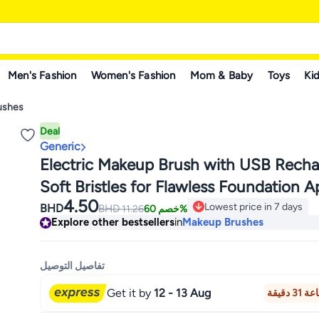
Men's Fashion
Women's Fashion
Mom & Baby
Toys
Kid
ushes
Deal
Generic
Electric Makeup Brush with USB Recha
Soft Bristles for Flawless Foundation A
4.50
Lowest price in 7 days
BHD
BHD
11.26
خصم 60%
Lowest price in 7 days
Explore other bestsellers
in
Makeup Brushes
تفاصيل التوصيل
Get it by
12 - 13 Aug