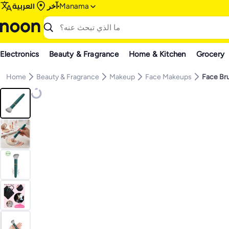
العربية
آخر
Manama
Electronics
Beauty & Fragrance
Home & Kitchen
Grocery
Home
Beauty & Fragrance
Makeup
Face Makeups
Face Br