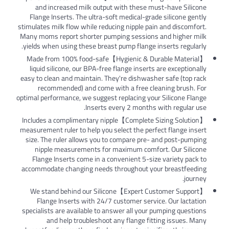
and increased milk output with these must-have Silicone
Flange Inserts. The ultra-soft medical-grade silicone gently
stimulates milk flow while reducing nipple pain and discomfort.
Many moms report shorter pumping sessions and higher milk
yields when using these breast pump flange inserts regularly.
【Hygienic & Durable Material】Made from 100% food-safe
liquid silicone, our BPA-free flange inserts are exceptionally
easy to clean and maintain. They're dishwasher safe (top rack
recommended) and come with a free cleaning brush. For
optimal performance, we suggest replacing your Silicone Flange
Inserts every 2 months with regular use.
【Complete Sizing Solution】Includes a complimentary nipple
measurement ruler to help you select the perfect flange insert
size. The ruler allows you to compare pre- and post-pumping
nipple measurements for maximum comfort. Our Silicone
Flange Inserts come in a convenient 5-size variety pack to
accommodate changing needs throughout your breastfeeding
journey.
【Expert Customer Support】We stand behind our Silicone
Flange Inserts with 24/7 customer service. Our lactation
specialists are available to answer all your pumping questions
and help troubleshoot any flange fitting issues. Many