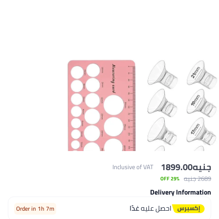
ه
1899.00
Inclusive of VAT
يه
29% OFF
Delivery Informa
احصل عليه
غدًا
Order in 1h 7m