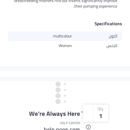
breastfeeding mothers find our inserts significantly improve
their pumping experience.
Specificatio
اللون
multicolour
الجنس
Women
Qty
We're Always Here To Help
1
HELP CENTER
help.noon.com