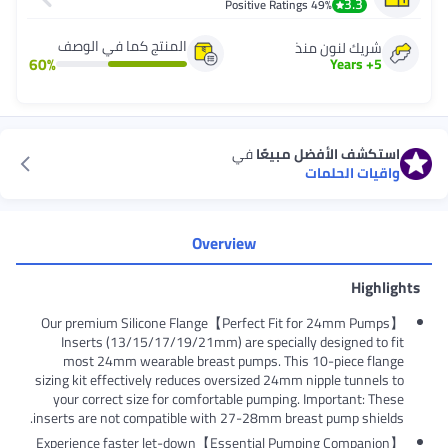
3.3
Positive Ratings
49%
المنتج كما في الوصف
شريك لنون منذ
60
%
Years
+
5
استكشف الأفضل مبيعًا
في
واقيات الحلمات
Overview
Highligh
【Perfect Fit for 24mm Pumps】Our premium Silicone Flange
Inserts (13/15/17/19/21mm) are specially designed to fit
most 24mm wearable breast pumps. This 10-piece flange
sizing kit effectively reduces oversized 24mm nipple tunnels to
your correct size for comfortable pumping. Important: These
inserts are not compatible with 27-28mm breast pump shields.
【Essential Pumping Companion】Experience faster let-down