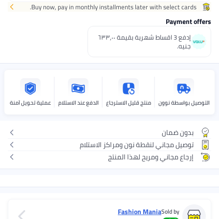
Buy now, pay in monthly installments later with select cards.
Payment of
إدفع 3 اقساط شهرية بقيمة ٦٣٣٫٠٠
جنيه.
صيل بواسطة نوون
منتج قليل الاسترجاع
الدفع عند الاستلام
عملية تحويل آمنة
بدون ضمان
توصيل مجاني لنقطة نون ومراكز الاستلام
إرجاع مجاني ومريح لهذا المنتج
Fashion Mania
Sold by