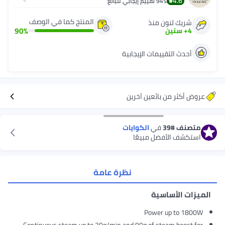
4.
94%
تقييم إيجابي للبائع
المنتج كما في الوصف
 لنون منذ
90
%
نين
التقييمات الإيجابية
 من بائعين آخرين
#39
في
الكوايات
الأفضل مبيعًا
نظرة عامة
لأساسية
Power up t