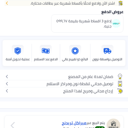
 وادفع لاحقًا بأقساط شهرية عبر بطاقات مختارة.
إدفع 3 اقساط شهرية بقيمة ٥٩٩٫٦٧
ة نوون
البائع ذو تقييم عالي
الدفع عند الاستلام
عملية تحويل آمنة
مدة عام من المصنع
جاني لنقطة نون ومراكز الاستلام
جاني ومريح لهذا المنتج
ميراكل تريدنج
 البيع عبر