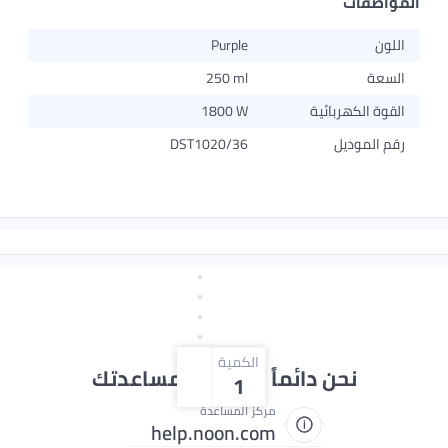
ت
Purple
250 ml
هربائية
1800 W
ديل
DST1020/36
الكمية
نحن دائماً جاهزون لمساعدتك
1
مركز المساعدة
help.noon.com