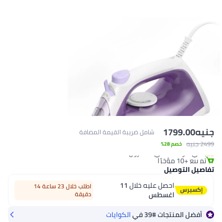
179
شامل ضريبة القيمة المضافة
 28%
صيل
احصل عليه خلال
11
اطلب خلال 23 ساعة 14
اغسطس
دقيقة
نتجات
#39
في
الكوايات