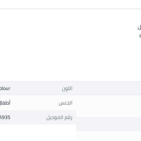
ل
اللون
olour
الجنس
أطفال
رقم الموديل
A935