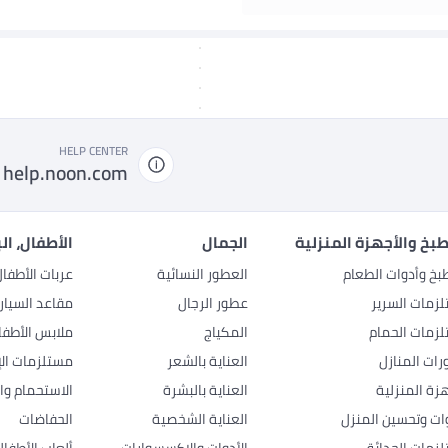
HELP CENTER
help.noon.com
بخ والأجهزة المنزلية
الجمال
الأطفال، ال
بخ وأدوات الطعام
العطور النسائية
عربات الأطفا
زمات السرير
عطور الرجال
مقاعد السيار
زمات الحمام
المكياج
ملابس الأطفا
رات المنازل
العناية بالشعر
مستلزمات الإ
هزة المنزلية
العناية بالبشرة
الاستحمام وال
وات وتحسين المنزل
العناية الشخصية
الحفاضات
زمات الحدائق
الأدوات والإكسسوارات
ألعاب الأطفال