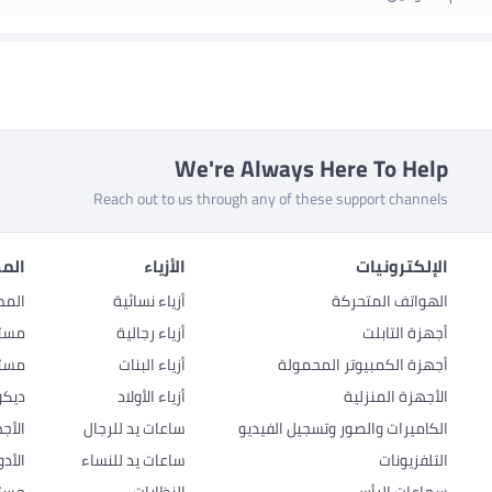
We're Always Here To Help
Reach out to us through any of these support channels
الإلكترونيات
الأزياء
المط
الهواتف المتحركة
أزياء نسائية
المط
أجهزة التابلت
أزياء رجالية
مستل
أجهزة الكمبيوتر المحمولة
أزياء البنات
مستل
الأجهزة المنزلية
أزياء الأولاد
ديكو
الكاميرات والصور وتسجيل الفيديو
ساعات يد للرجال
الأج
التلفزيونات
ساعات يد للنساء
الأد
سماعات الرأس
النظارات
مستل