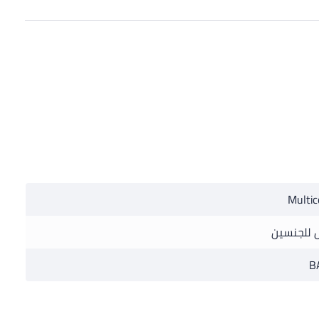
Multic
 للجنسين
B