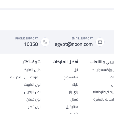
PHONE SUPPORT
EMAIL SUPPORT
16358
egypt@noon.com
بيبي والألعاب
أفضل الماركات
شوف أكثر
ل وإكسسواراتها
أبل
دليل الماركات
ات
سامسونج
العودة إلى المدرسة
ل
نايك
نون الكويت
رضاع والإطعام
راي بان
نون البحرين
عناية بالبشرة
تيفال
نون عُمان
ستارفيل
نون قطر
شيكو