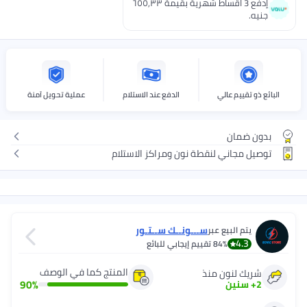
إدفع 3 اقساط شهرية بقيمة ٦٥٥٫٣٣
جنيه.
البائع ذو تقييم عالي
الدفع عند الاستلام
عملية تحويل آمنة
بدون ضمان
توصيل مجاني لنقطة نون ومراكز الاستلام
ســـونــك ســتـور
يتم البيع عبر
4.3
84%
تقييم إيجابي للبائع
المنتج كما في الوصف
شريك لنون منذ
90
%
2
+
سنين