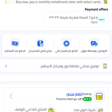
Buy now, pay in monthly installments later with select cards.
احصل عليه
غدًا
+ جنيه 20
Payment offers
اختر هذه الخيارات عند الدفع
إدفع 3 اقساط شهرية بقيمة ٣٣٫٣٣
جنيه.
التوصيل بواسطة نوون
البائع ذو تقييم عالي
منتج قليل الاسترجاع
الدفع عند الاستلام
توصيل مجاني لنقطة نون ومراكز الاستلام
الفاو ستور
Sold by
3.5
Positive Ratings
48%
المنتج كما في الوصف
شريك لنون منذ