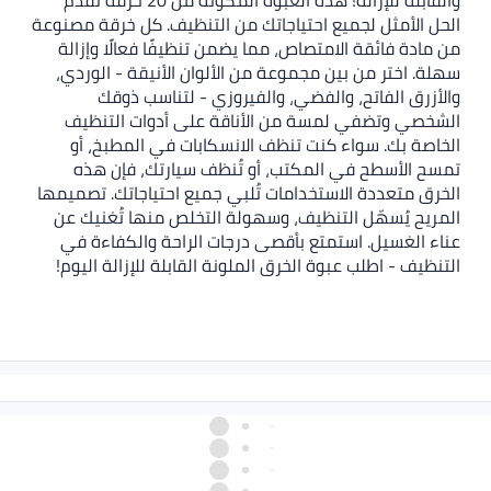
والقابلة للإزالة! هذه العبوة المكونة من 20 خرقةً تُقدم
الحل الأمثل لجميع احتياجاتك من التنظيف. كل خرقة مصنوعة
من مادة فائقة الامتصاص، مما يضمن تنظيفًا فعالًا وإزالة
سهلة. اختر من بين مجموعة من الألوان الأنيقة - الوردي،
والأزرق الفاتح، والفضي، والفيروزي - لتناسب ذوقك
الشخصي وتضفي لمسة من الأناقة على أدوات التنظيف
الخاصة بك. سواء كنت تنظف الانسكابات في المطبخ، أو
تمسح الأسطح في المكتب، أو تُنظف سيارتك، فإن هذه
الخرق متعددة الاستخدامات تُلبي جميع احتياجاتك. تصميمها
المريح يُسهّل التنظيف، وسهولة التخلص منها تُغنيك عن
عناء الغسيل. استمتع بأقصى درجات الراحة والكفاءة في
التنظيف - اطلب عبوة الخرق الملونة القابلة للإزالة اليوم!