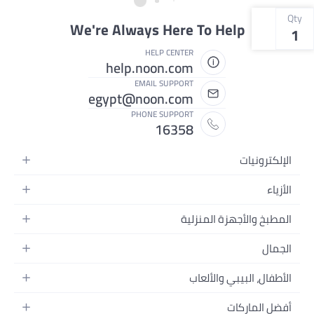
Qty
We're Always Here To Help
1
HELP CENTER
help.noon.com
EMAIL SUPPORT
egypt@noon.com
PHONE SUPPORT
16358
الإلكترونيات
الهواتف المتحركة
الأزياء
أجهزة التابلت
أزياء نسائية
المطبخ والأجهزة المنزلية
أجهزة الكمبيوتر المحمولة
أزياء رجالية
المطبخ وأدوات الطعام
الأجهزة المنزلية
الجمال
أزياء البنات
مستلزمات السرير
الكاميرات والصور وتسجيل الفيديو
العطور النسائية
أزياء الأولاد
الأطفال، البيبي والألعاب
مستلزمات الحمام
التلفزيونات
عطور الرجال
ساعات يد للرجال
عربات الأطفال وإكسسواراتها
ديكورات المنازل
سماعات الرأس
أفضل الماركات
المكياج