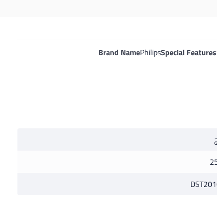
Brand Name
Philips
Special Features
2
DST201