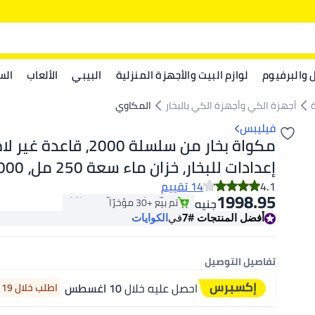
ل والبرفيوم
لوازم البيت والأجهزة المنزلية
البيبي
الألعاب
الس
أجهزة الكي وأجهزة الكي بالبخار
المكاوي
فيليبس
#7 في الكوايات
4.1
14 تقييم
باقي 4 وحدات في المخزون
1998.95
تم بيع +30 مؤخرًا
جنيه
ml 2000 W DST2010/20 DST2010/20
#7 في الكوايات
أفضل المنتجات
#7
في
الكوايات
تفاصيل التوصيل
احصل عليه خلال
10 اغسطس
اطلب خلال 19 ساعة 22 دقيقة