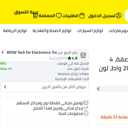
عربة التسوق
تسجيل الدخول
الطلبيات
المفضلة
وبرماركت
لوازم السيارات
لوازم الصحة والتغذية
لوازم الرياضة
يتم البيع عبر
WOW Tech for Electronics Tra
مكواة بخار من سلسلة 2000، قاعدة غير لاصقة، 4
ding
4.8
90%
إيجابية
المنتج كما في الوصف
90%
إعدادات للبخار، خزان ماء سعة 250 مل، 2000 واط، لون
شريك لنون منذ
4+ سنة
معدّلات إرجاع منخفضة
أزرق بحري 250 مل 2000 واط DST2010/20 أزرق 250
أحدث التقييمات الإيجابية
عروض أكثر من بائعين آخرين
توصيل مجاني لنقطة نون ومراكز الاستلام
إرجاع مجاني ومريح لهذا المنتج
مدفوعات آمنة