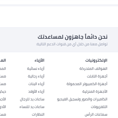
نحن دائماً جاهزون لمساعدتك
تواصل معنا من خلال أي من قنوات الدعم التالية:
الإلكترونيات
الأزياء
المط
الهواتف المتحركة
أزياء نسائية
المط
أجهزة التابلت
أزياء رجالية
مستل
أجهزة الكمبيوتر المحمولة
أزياء البنات
مستل
الأجهزة المنزلية
أزياء الأولاد
ديكو
الكاميرات والصور وتسجيل الفيديو
ساعات يد للرجال
الأج
التلفزيونات
ساعات يد للنساء
الأد
سماعات الرأس
النظارات
مستل