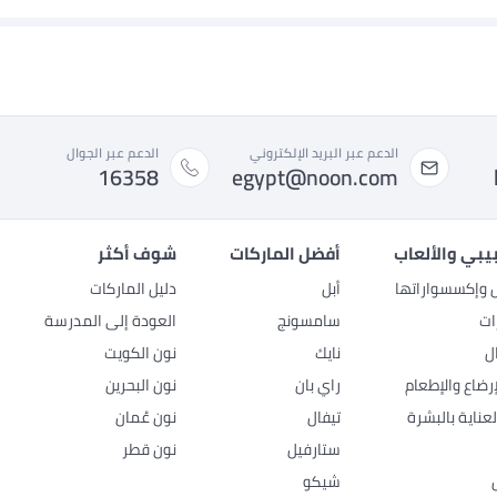
الدعم عبر البريد الإلكتروني
الدعم عبر الجوال
16358
egypt@noon.com
بيبي والألعاب
أفضل الماركات
شوف أكثر
ل وإكسسواراتها
أبل
دليل الماركات
ات
سامسونج
العودة إلى المدرسة
ل
نايك
نون الكويت
رضاع والإطعام
راي بان
نون البحرين
عناية بالبشرة
تيفال
نون عُمان
ستارفيل
نون قطر
شيكو