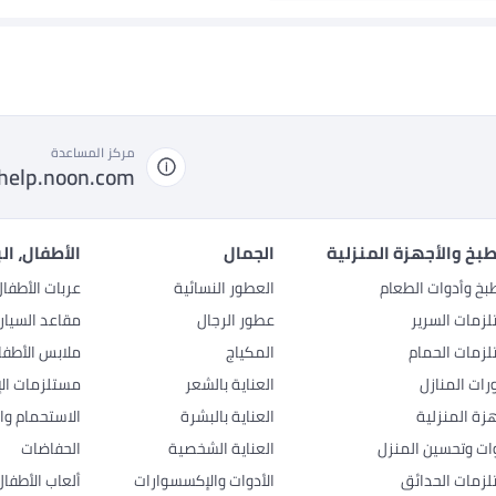
مركز المساعدة
help.noon.com
بخ والأجهزة المنزلية
الجمال
الأطفال، ال
بخ وأدوات الطعام
العطور النسائية
عربات الأطفا
زمات السرير
عطور الرجال
مقاعد السيار
زمات الحمام
المكياج
ملابس الأطفا
رات المنازل
العناية بالشعر
مستلزمات الإ
هزة المنزلية
العناية بالبشرة
الاستحمام وال
وات وتحسين المنزل
العناية الشخصية
الحفاضات
زمات الحدائق
الأدوات والإكسسوارات
ألعاب الأطفال