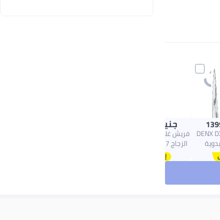
جنيه
849.00
139
DENX DX30
فريش غلاية كهربائية من
يدوية
الزجاج 1.7 L EGK17000
للملابس، بقدرة 1800 واط
أزرق داكن
، إخراج
بخار مستمر بمعدل 23
مياه قابل
للفصل بسعة 350 مل،
 للملابس
فروشات.