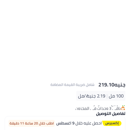
جنيه
219.10
شامل ضريبة القيمة المضافة
100 مل
|
2.19 جنيه/⁨/مل⁩
باقي 3 وحدات في المخزون
تم بيع +60 مؤخرًا
تفاصيل التوصيل
باقي 3 وحدات في المخزون
احصل عليه خلال
9 اغسطس
اطلب خلال 20 ساعة 11 دقيقة