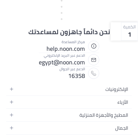
الكمية
نحن دائماً جاهزون لمساعدتك
1
مركز المساعدة
help.noon.com
الدعم عبر البريد الإلكتروني
egypt@noon.com
الدعم عبر الجوال
16358
الإلكترونيات
الهواتف المتحركة
الأزياء
أجهزة التابلت
أزياء نسائية
المطبخ والأجهزة المنزلية
أجهزة الكمبيوتر المحمولة
أزياء رجالية
المطبخ وأدوات الطعام
الأجهزة المنزلية
الجمال
أزياء البنات
مستلزمات السرير
الكاميرات والصور وتسجيل الفيديو