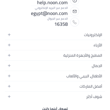
help.noon.com
الدعم عبر البريد الإلكتروني
egypt@noon.com
الدعم عبر الجوال
16358
تحركة
ت
جهزة المنزلية
يوتر المحمولة
ات الطعام
زلية
سرير
لصور وتسجيل الفيديو
ئية
يبي والألعاب
حمام
جال
ل وإكسسواراتها
ازل
أس
كات
ساء
ات
زلية
و
ر
ال
ين المنزل
رة
قائب
ت
رضاع والإطعام
حدائق
تسوق أينما كنت
خصية