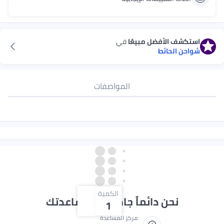
لأفضل مبيعًا
في
حائط
المواصفات
الكمية
ن دائماً جاهزون لمساعدتك
1
مركز المساعدة