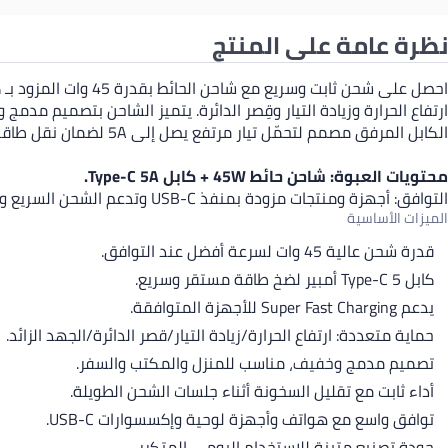
نظرة عامة على المنتج
ارتفاع الحرارة وزيادة التيار وقِصر الدائرة. يتميز الشاحن بتصميم 
الكابل المرفق مصمم لتحمّل تيار مرتفع يصل إلى 5A لضمان نقل طاقة مستقر وسريع، ما يجعل المجموعة خيارًا عمليًا لشحن الهواتف الذكية والأجهزة اللوحية وإكسسوارات USB-C المتوافقة.
محتويات العبوة: شاحن حائط 45W + كابل Type-C 5A.
التوافق: أجهزة ومنتجات مزودة بمنفذ USB-C وتدعم الشحن السريع وفق مواصفاتها.
الميزات الأساسية
قدرة شحن عالية 45 وات لسرعة أفضل عند التوافق.
كابل Type-C 5 أمبير لضخ طاقة مستقر وسريع.
يدعم Super Fast Charging للأجهزة المتوافقة.
حماية متعددة: ارتفاع الحرارة/زيادة التيار/قصر الدائرة/الجهد الزائد.
تصميم مدمج وخفيف، مناسب للمنزل والمكتب والسفر.
أداء ثابت مع تقليل السخونة أثناء جلسات الشحن الطويلة.
توافق واسع مع هواتف وأجهزة لوحية وإكسسوارات USB-C.
جودة تصنيع متينة للاستخدام اليومي المتكرر.