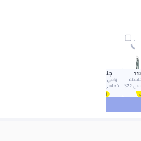
جنيه
64.00
112
حافظة
واقي شاشة زجاجي
سامسونج جالاكسي S22
خماسي الأبعاد لهاتف
6 بوصة، حافظة
سامسونج جالاكسي M52
رفيعة
5G (إطار أسود)
دمات،
يستالية
للخدش،
خلوي
حافظة
 S22