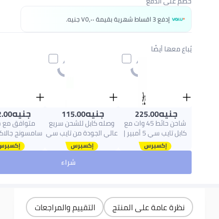
خصم على الدفع
إدفع 3 اقساط شهرية بقيمة ٧٥٫٠٠ جنيه.
يُباع معها أيضًا
جنيه
جنيه
جنيه
.00
115.00
225.00
شاحن حائط 45 وات مع
وصله كابل للشحن سريع
متوافق مع 
كابل تايب سي 5 أمبير |
عالي الجودة من تايب سي
شحن فائق السرعة Super
إلى تايب سي متوافق مع
مقاس .1
Fast | متوافق مع أجهزة
أجهزة سامسونج
مغناطيسية 
شراء
تايب سي
وممتصة للص
حافظة خلفية كر
صلبة مضادة 
غطاء هاتف 
متوافق مع 
نظرة عامة على المنتج
التقييم والمراجعات
سامسونج جالاكسي