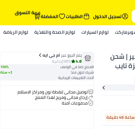
عربة التسوق
تسجيل الدخول
الطلبيات
المفضلة
وبرماركت
لوازم السيارات
لوازم الصحة والتغذية
لوازم الرياضة
ات مع كابل تايب سي 5 أمبير | شحن
يتم البيع عبر
ام جي ايه
4.8
98%
إيجابية
ع أجهزة تايب
المنتج كما في الوصف
100%
شريك لنون منذ
2+ سنة
أحدث التقييمات الإيجابية
توصيل مجاني لنقطة نون ومراكز الاستلام
إرجاع مجاني ومريح لهذا المنتج
مدفوعات آمنة