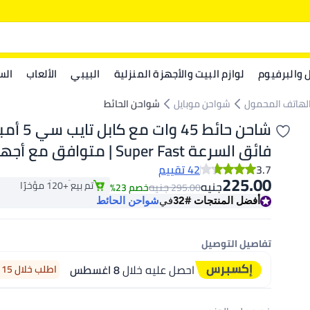
ل والبرفيوم
لوازم البيت والأجهزة المنزلية
البيبي
الألعاب
الس
لهاتف المحمول
شواحن موبايل
شواحن الحائط
شاحن حائط 45 و
فائق السرعة Super Fast | متوافق م
#32 في شواحن الحائط
سي
3.7
42 تقييم
بتخلّص بسرعة
225.00
تم بيع +120 مؤخرًا
جنيه
جنيه
295.00
خصم 23%
#32 في شواحن الحائط
أفضل المنتجات
#32
في
شواحن الحائط
تفاصيل التوصيل
احصل عليه خلال
8 اغسطس
اطلب خلال 15 ساعة 46 دقيقة