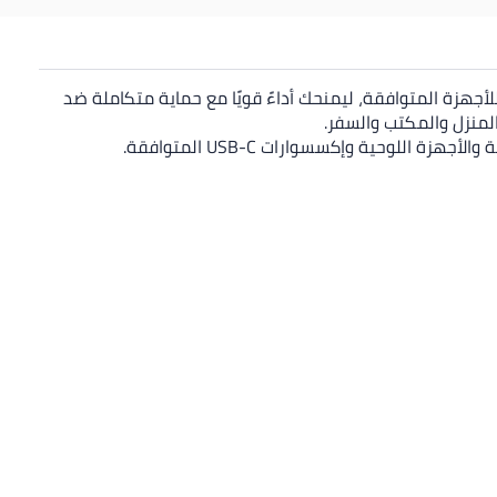
 على شحن ثابت وسريع مع شاحن الحائط بقدرة 45 وات المزود بـ كابل تايب سي يتحمّل حتى 5 أمبير. يدعم تقنية Super Fast Charging للأجهزة المتوافقة، ليمنحك أداءً قويًا مع حماية متكاملة ضد
المنزل والمكتب والسفر.