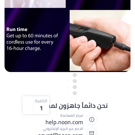
الكمية
ائماً جاهزون لمساعدتك
1
مركز المساعدة
help.noon.com
الدعم عبر البريد الإلكتروني