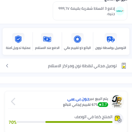
إدفع 3 اقساط شهرية بقيمة ٩٩٩٫٦٧
لبائع ذو تقييم عالي
الدفع عند الاستلام
عملية تحويل آمنة
طة نون ومراكز الاستلام
جون بي سي
قييم إيجابي للبائع
ي الوصف
70
%