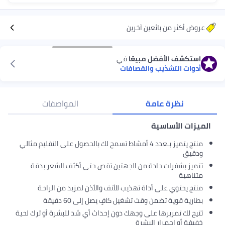
ين آخرين
مبيعًا
في
والقصافات
ة
المواصفات
منتج يتميز بـعدد 4 أمشاط تسمح لك بالحصول على التقليم مثالي
دة من الجهتين تقص حتى أكثف الشعر بدقة
اة تهذيب للأنف والأذن لمزيد من الراحة
قت تشغيل كافٍ يصل إلى 60 دقيقة
على وجهك دون إحداث أي شد للبشرة أو ترك لحية
لبشرة