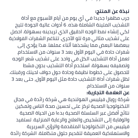
في أي يوم من أيام الأسبوع مع أداة
التشذيب المتينة الشاملة هذه. 6 أدوات عالية الجودة تتيح
وجه الدقيق الذي تريدينه بسهولة. احصل
رة تلو الأخرى. تتناغم الشفرات الفولاذية
 يشحذها أثناء عملها. هذا يؤدي إلى
شفرات حادة في اليوم الأول بعد 3 سنوات من الاستخدام.
يب الكل في واحد على تشذيب شعر الوجه
 استخدم أداة التشذيب بدون مشط
 نظيفة وحادة حول حواف لحيتك ورقبتك.
تظل شفرات أداة التشذيب حادة مثل اليوم الأول، حتى بعد 3
ام.
ية:
بس الهولندية هي شركة رائدة في مجال
ية تركز على تحسين صحة الناس وتمكين
سلسلة الصحية بدءا من الحياة الصحية
خيص والعلاج والرعاية المنزلية. تستفيد
لوجيا المتقدمة والرؤى السريرية
ميقة لتقديم حلول متكاملة. الشركة رائدة