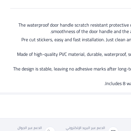
[Reliable and Practical]: The waterproof door handle scratch resis
smoothness of the door handle and the a
[Easy Installation]: Pre cut stickers, easy and fast installati
[High Quality Material]: Made of high-quality PVC material, durable
[Adhesive Strength]: The design is stable, leaving no adhesive mar
الدعم عبر البريد الإلكتروني
الدعم عبر الجوال