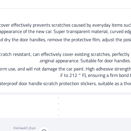
tant protective cover effectively prevents scratches caused by everyday items
ppearance of the new car. Super transparent material, curved edge
on. Just clean and dry the door handles, remove the protective film, adjust t
, waterproof, scratch resistant, can effectively cover existing scratches, per
original appearance. Suitable for door handles
ks after long-term use, and will not damage the car paint. High adhesive s
F to 212 ° F), ensuring a firm bond 
مركز المساعدة