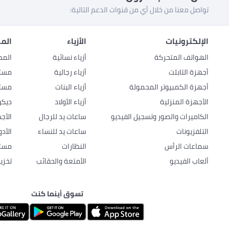
تواصل معنا من خلال أي من قنوات الدعم التالية:
الإلكترونيات
الأزياء
المط
الهواتف المتحركة
أزياء نسائية
المط
أجهزة التابلت
أزياء رجالية
مستل
أجهزة الكمبيوتر المحمولة
أزياء البنات
مستل
الأجهزة المنزلية
أزياء الأولاد
ديكو
الكاميرات والصور وتسجيل الفيديو
ساعات يد للرجال
الأج
التلفزيونات
ساعات يد للنساء
الأد
سماعات الرأس
النظارات
مستل
ألعاب الفيديو
الأمتعة والحقائب
تخزي
تسوق أينما كنت