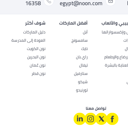
16358
egypt@noon.com
بيبي والألعاب
أفضل الماركات
شوف أكثر
ل وإكسسواراتها
أبل
دليل الماركات
ات
سامسونج
العودة إلى المدرسة
ل
نايك
نون الكويت
رضاع والإطعام
راي بان
نون البحرين
عناية بالبشرة
تيفال
نون عُمان
ستارفيل
نون قطر
شيكو
تورنيدو
تواصل معنا