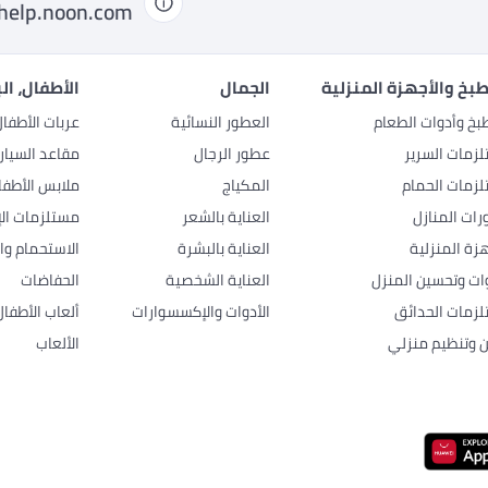
help.noon.com
بخ والأجهزة المنزلية
الجمال
الأطفال، ال
بخ وأدوات الطعام
العطور النسائية
عربات الأطفا
زمات السرير
عطور الرجال
مقاعد السيار
زمات الحمام
المكياج
ملابس الأطفا
رات المنازل
العناية بالشعر
مستلزمات الإ
هزة المنزلية
العناية بالبشرة
الاستحمام وال
وات وتحسين المنزل
العناية الشخصية
الحفاضات
زمات الحدائق
الأدوات والإكسسوارات
ألعاب الأطفال
ن وتنظيم منزلي
الألعاب