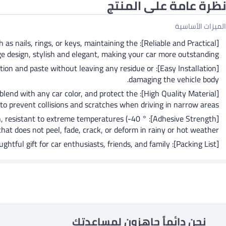
نظرة عامة على المنتج
الميزات الأساسية
 such as nails, rings, or keys, maintaining the
 design, stylish and elegant, making your car more outstanding.
he position and paste without leaving any residue or
damaging the vehicle body.
fectly blend with any car color, and protect the
 to prevent collisions and scratches when driving in narrow areas.
trength, resistant to extreme temperatures (-40 °
that does not peel, fade, crack, or deform in rainy or hot weather.
[Packing List]: Includes 8 waterproof door handle scratch protection stickers, suitable as a thoughtful gift for car enthusiasts, friends, and family.
نحن دائماً جاهزون لمساعدتك