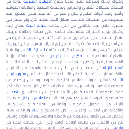
وكلوك وتانك وغيرهم كتير، عندنا كمان
الأجهزة المنزلية
بداية من
الثلاجات لغسالات الأطباق والمراوح وماكينات القهوة والقلايات الهوائية
وأكتر، ولحد أدوات الطبخ والحلل والصواني. أما فيما يخص الديكور، فيه
مجموعة من المنتجات هتناسب ستايل البيت مهما كان. ولو بتفكر في
مشروع خاص بيك، هتلاقي كل اللي يحتاجه
صيانة البيت
عشان تبدأ،
وكمان لوازم السيارات هتساعدك تحافظ على صيانة ونظافة عربيتك
بشكل مستمر. على موقع نون مصر، تقدر تختار من مجموعة كبيرة من
من أفضل براندات مستحضرات التجميل زي لوريال باريس وميبلين نيويورك
وبراون وغيرهم. شوف من هنا منتجات مختلفة
للعناية بالشعر
، والبشرة
والعناية الشخصية و
المكياج
و
البرفيوم
، وماكينات الحلاقة وإزالة
الشعرومنتجات تانية كتير هتساعدك للوصول لأفضل لوك بالنسبة لك. أما
قسم الأزياء
في مصر يحتوي على مجموعة واسعة من الملابس
والاكسسوارات والأحذية للرجال والنساء والأطفال. عندنا في
ستور ملابس
النساء
فساتين وتوبات وملابس تقليدية وهوديز وملابس رياضية، غير
مجموعة الاكسسوارات بين ساعات ونظارات وأكتر، كأن يوجد حذاء لكل
طقم. مجموعتنا المميزة من الأزياء تتنوع بين براندات زي
أديداس
وديفاكتو ونايك وسكيتشرز وغيرهم. أما بالنسبة
لملابس الرجال
، عندنا كل
الأزياء من الكاجوال والفورمال والملابس التقليدية والاكسسوارات
والأحذية من أديداس وأمريكان ايجل وديفاكتو و
نايك
وبراندات تانية.
وكمان ملابس الأطفال متنوعة بين الأحذية والاكسسوارات للأولاد والبنات
من كل الأعمار. كل طلبات أولادك أوامر وكل اللي يحتاجه عندنا من
الألعاب
، زي الألعاب الخارجية، السكوتر، ألعاب تفاعلية وألعاب ورقية