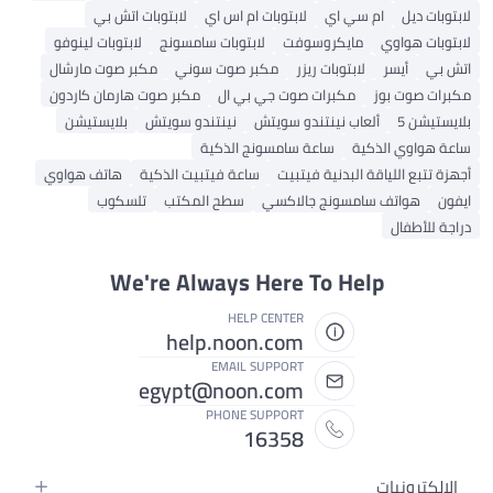
لابتوبات ديل
ام سي اي
لابتوبات ام اس اي
لابتوبات اتش بي
لابتوبات هواوي
مايكروسوفت
لابتوبات سامسونج
لابتوبات لينوفو
اتش بي
أيسر
لابتوبات ريزر
مكبر صوت سوني
مكبر صوت مارشال
مكبرات صوت بوز
مكبرات صوت جي بي ال
مكبر صوت هارمان كاردون
بلايستيشن 5
ألعاب نينتندو سويتش
نينتندو سويتش
بلايستيشن
ساعة هواوي الذكية
ساعة سامسونج الذكية
أجهزة تتبع اللياقة البدنية فيتبيت
ساعة فيتبيت الذكية
هاتف هواوي
ايفون
هواتف سامسونج جالاكسي
سطح المكتب
تلسكوب
دراجة للأطفال
We're Always Here To Help
HELP CENTER
help.noon.com
EMAIL SUPPORT
egypt@noon.com
PHONE SUPPORT
16358
الإلكترونيات