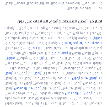
وأنت مرتاح في بيتك واستمتع بالتوصيل السريع، والتوصيل المجاني لبعض
الطلبات بقيمة مبلغ معين.
اختار من أفضل المنتجات وأقوى البراندات على نون
إذا كنت بتدور على مجموعة واسعة من المنتجات من أقوى البراندات،
نون مصر عندها الحل. كل احتياجاتك موجودة في قسم الإلكترونيات من
الموبايلات
واكسسواراتها، سماعات لاسلكية، بخاصية إلغاء الضوضاء و
سماعات داخلية
,
أجهزة لابتوب
واكسسواراتها، أجهزة صوتية وفيديو،
أجهزة قابلة للارتداء وساعات ذكية، كاميرات و
تلفزيونات
, وأجهزة بلاي
ستيشن وإكس بوكس و
ألعاب فيديو
كتير. تقدر تشوف كل الإلكترونيات
وكمان تزور الستور الخاص ببراندات كتير زي
أبل
، سوني، شاومي،
هواوي
،
لينوفو، سامسونج وغيرهم. بتدوّر على أحسن موبايلات في مصر؟ في
نون، جمّعنالكم مجموعة من أكتر الموبايلات مبيعاً لكل حاجة. موبايلات
الآيفون عندنا فيها الموبايلات المفضلة زي
آيفون 11
، آيفون 12،
آيفون
13
،
آيفون 14
، و
آيفون 15
. وللمميزات الأقوى، عندنا آيفون 11 برو، آيفون
11 برو ماكس، آيفون 12 برو، آيفون 12 برو ماكس، آيفون 13 برو، آيفون
13 برو ماكس، آيفون 14 بلس، آيفون 14 برو،
آيفون 14 برو ماكس
، آيفون
15 برو،
آيفون 15 برو ماكس
. موبايلات الأندرويد اللي عندنا فيها جالاكسي
S22 ألترا، وجالاكسي S23 وموبايلات مشهورة زي هونر X9a. قسم لوازم
البيت مليان بكل احتياجاتك من براندات كتير زي بوش وتيفال ومور كوتونز