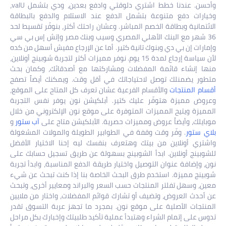
وأحسن. عندنا خطط اشتري دلوقتي وادفع بعدين، ودي بتشمل valU،
وخيارات دفع متنوعة بتشمل الدفع عند الاستلام والدفع بالبطاقة
الائتمانية وبطاقة الخصم المباشر. وعشان راحتك أكتر، بنوفّر تقسيط لحد
36 شهر مع البنك الأهلي المصري وسيب وبنك مصر وإتش إس بي سي
وإمارات إن بي دي وبنوك تانية كتير. أما عن الإرجاع مفيش أسهل من كده
لأن سياسة إرجاع لمدة 15 يوم.​​​​​​​​​​​​​​​​ نوفر مميزات أكتر لتجربة شوبينج أونلاين،
منها إنشاء قائمة المفضلات ومشاركتها مع أصدقائك، وكمان بحث
متطور يضمنلك توصل لاحتياجاتك في أقل وقت. ويمكنك أيضاً تصفح
أقسام المنتجات
والأقسام الفرعية عشان تعرف كل المتاح على الموقع،
وعروض مميزة هتوفّر عليك كتير. أبلكيشن نون يوفر نفس التجربة
المميزة ويتيح المميزات المتوفرة على موقع نون الإلكتروني من خلال
موبايلك، وأيضاً عروض ومميزات حصرية. الأبلكيشن متاح على
آب ستور
و
بلاي ستور
. وفّر وقت وقفة في الطوابير الطويلة والمولات المشغولة
واشتري أونلاين من بيتك وهتعرف بنفسك ليه إحنا الاختيار الأفضل
للشوبينج أونلاين. ابدأ الشوبينج بسهولة عن طريق تسجيل حسابك على
نون، وإضافة عنوان التوصيل واختيار طريقة الدفع المناسبة، وابدأ تجربة
شوبينج مميزة. استخدم طرق البحث الخاصة بنا إذا كنت تبحث عن شيء
معين، وسهل تفلتر المنتجات حسب السعر والبراند ومعايير أخرى، وتبحث
عن أحدث العروض، وتضيف أو تشارك قوائم المفضلات، واختار من ملايين
المنتجات الأصلية على موقع نون. بمجرد ما تجهز عربة التسوق تقدر
تدوس على إتمام الشراء وهتبدأ عملية تأكيد طلبيتك وإخبارك بكل مراحل