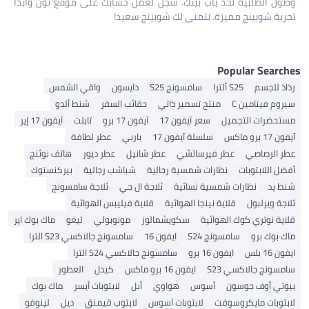
وصول الطلبية لحد باب بيتك. سجّل لعمل حسابك على موقع نون وابدأ
تجربة شوبينج مميزة. نتمنى لك شوبينج سعيد!
Popular Searches
رذاذ للجسم
S25 ألترا
سامسونج S25
دايسون
واقي الشمس
سيروم فيتامين C
منتج تسمير ذاتي
حقائب السفر
شنط ألدو
مستحضرات التجميل
سعر آيفون 17
آيفون 17 برو
تابلت
آيفون 17 إير
آيفون 17 برو ماكس
سلسلة آيفون 17
باربي
عطر لطافة
عطر الرصاصي
عطر فيرساتشي
عطر شانيل
عطر ديور
هاتف نوثنج
أفضل اللابتوبات
نظارات شمسية رجالية
شباشب رجالية
بيركنستوك
شنط يد
نظارات شمسية نسائية
ثلاجة ال جي
ثلاجة سامسونج
ثلاجة ويرلبول
قلاية نينجا الهوائية
قلاية فيليبس الهوائية
قلاية نوتري كوك الهوائية
سكويشمالوز
مونوبولي
ليغو
ماك بوك اير
ماك بوك برو
سامسونج S24
ايفون 16
سامسونج جالاكسي S23 الترا
ايفون 16 بلس
ايفون 16 برو
سامسونج جالاكسي S24 الترا
سامسونج جالاكسي S23
ايفون 16 برو ماكس
كيدل
العطور
بيوتي أوف جوسون
أسوس
هواوي
أبل
لابتوبات أيسر
ماك بوك
لابتوبات مايكروسوفت
لابتوبات آسوس
لابتوب قيمنق
ديل
لينوفو