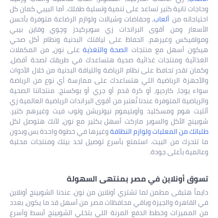
وحاجات تانية كتير تساعد على تنمية وتسلية طفلك. أما البيبي كمان كل
احتياجاته من
ألعاب
, وحفاضات وشيالات ولوازم الرضاعة متوفرة بأحسن
الأسعار ومن أقوى البراندات زي سوبركيدز وچوي وفاين بيبي
ومولفيكس وغيرهم. الحفاظ على لياقتك البدنية ونظام أكل صحي
هيكون أسهل مع منتجات
الصحة والتغذية
على نون، من المكملات
الغذائية ومنتجات غذائية صحية هتساعدك في طريقك لصحة أفضل،
وكمان تقدر تحافظ على نظام الرياضة واللياقة البدنية من خلال الأدوات
والأجهزة الرياضية اللي هتساعدك على ممارسة أي نوع من الرياضة
سواء يوجا، كارديو، أو كرة قدم أو جري أو بوكسنج. منتجاتنا الصحية
والرياضية المتوفرة عندنا تُعتبر من أقوى البراندات الرياضية العالمية زي
أثليت هوم ومسكليد وأوبتيموم نيوتريشن وتوب فيت وغيرهم كتير.
شوبينج الأكل والسوبر ماركت أسهل بكتير مع نون، لأنك هتوصل لكل
طلباتك من المعلبات ولوازم النظافة
وغيرها في خطوة واحدة بس وبدون
ما تتحرك من البيت. استمتع بأسرع توصيل لحد بيتك ومنتجات محلية
وعالمية بأعلى جودة.
تسوق أونلاين في مصر بمنتهى السهولة
دايماً هتبقى مطمن لما تشتري أونلاين من نون. عندنا الشوبينج أونلاين
في القاهرة والجيزة وباقي محافظات مصر من أسهل قد ما يكون، بعدد
من المميزات وخطط الدفع المرنة اللي بتخلي الشوبينج أبسط وأسرع