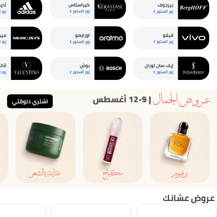
عروض عشانك