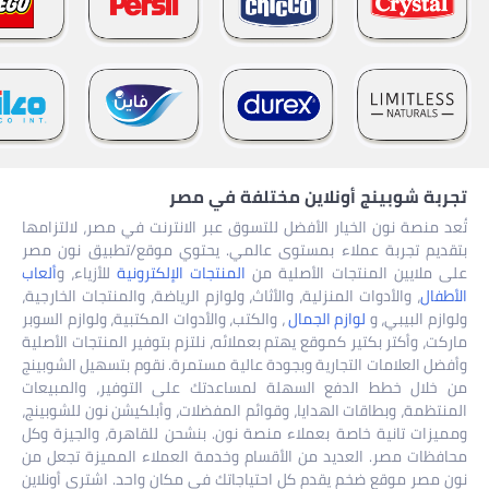
تجربة شوبينج أونلاين مختلفة في مصر
تُعد منصة نون الخيار الأفضل للتسوق عبر الانترنت في مصر، لالتزامها
بتقديم تجربة عملاء بمستوى عالمي. يحتوي موقع/تطبيق نون مصر
على ملايين المنتجات الأصلية من
المنتجات الإلكترونية
للأزياء، و
ألعاب
الأطفال
، والأدوات المنزلية، والأثاث، ولوازم الرياضة، والمنتجات الخارجية،
ولوازم البيبي، و
لوازم الجمال
، والكتب، والأدوات المكتبية، ولوازم السوبر
ماركت، وأكتر بكتير كموقع يهتم بعملائه، نلتزم بتوفير المنتجات الأصلية
وأفضل العلامات التجارية وبجودة عالية مستمرة. نقوم بتسهيل الشوبينج
من خلال خطط الدفع السهلة لمساعدتك على التوفير، والمبيعات
المنتظمة، وبطاقات الهدايا، وقوائم المفضلات، وأبلكيشن نون للشوبينج،
ومميزات تانية خاصة بعملاء منصة نون. بنشحن للقاهرة، والجيزة وكل
محافظات مصر. العديد من الأقسام وخدمة العملاء المميزة تجعل من
نون مصر موقع ضخم يقدم كل احتياجاتك في مكان واحد. اشتري أونلاين