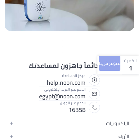
الكمية
متوفر قريبا
نحن دائماً جاهزون لمساعدتك
1
مركز المساعدة
help.noon.com
الدعم عبر البريد الإلكتروني
egypt@noon.com
الدعم عبر الجوال
16358
الإلكترونيات
الهواتف المتحركة
الأزياء