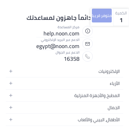
الكمية
متوفر قريبا
نحن دائماً جاهزون لمساعدتك
1
مركز المساعدة
help.noon.com
الدعم عبر البريد الإلكتروني
egypt@noon.com
الدعم عبر الجوال
16358
الإلكترونيات
الهواتف المتحركة
الأزياء
أجهزة التابلت
أزياء نسائية
المطبخ والأجهزة المنزلية
أجهزة الكمبيوتر المحمولة
أزياء رجالية
المطبخ وأدوات الطعام
الأجهزة المنزلية
الجمال
أزياء البنات
مستلزمات السرير
الكاميرات والصور وتسجيل الفيديو
العطور النسائية
أزياء الأولاد
الأطفال، البيبي والألعاب
مستلزمات الحمام
التلفزيونات
عطور الرجال
ساعات يد للرجال