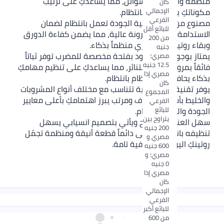
نظمة واحترافية للسوائل، مما يساعدكِ على ترتيب
كان
الإجمالي
كوناتكِ بذكاء تام وبانتظام.
الفرعي
صنوع من خامات عالية الجودة تعمل بانتظام لضمان
للبائع أقل
لاستدامة والقوة بمرونة عالية، مما يضمن كفاءة الدورق
من 200
بقاء روتينكِ التحضيري منظماً بذكاء.
جنيه
متاز بوجود غطاء مزود بفتحة مخصصة للمضرب توفر ثباتاً
مصري؛
12.5 جنيه
ائقاً بمرونة ومنعاً للتناثر، مما يساعدكِ على تنظيم مهامكِ
مصري إذا
ذكاء يحافظ على النظام بانتظام.
كان
وفر تقنية صب عصرية تتناسب مع مختلف أنواع المشروبات
المجموع
الخليط بأسلوب محترف ومرتب يبرز اهتمامكِ بأعلى معايير
الفرعي
للبائع
لجودة والنظام بانتظام.
يتراوح بين
هل العناية والمسح ويأتي بتصميم انسيابي يسهل
200 جنيه
نظيفه بانتظام، ليبقى دائماً قطعة أنيقة ومنظمة تجمّل
مصري و
وتينكِ اليومي باحترافية تامة.
600 جنيه
مصري؛ و
0 جنيه
مصري إذا
كان
الإجمالي
الفرعي
للبائع أكبر
من 600