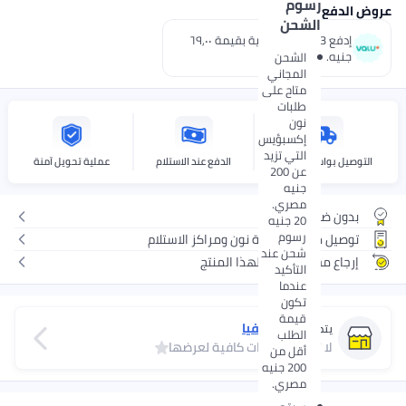
رسوم
ض الدفع
الشحن
إدفع 3 اقساط شهرية بقيمة ٦٩٫٠٠
جنيه.
الشحن
المجاني
متاح على
طلبات
نون
إكسبؤيس
التي تزيد
التوصيل بواسطة نوون
الدفع عند الاستلام
عملية تحويل آمنة
عن 200
جنيه
مصري.
بدون ضمان
20 جنيه
رسوم
توصيل مجاني لنقطة نون ومراكز الاستلام
شحن عند
إرجاع مجاني ومريح لهذا المنتج
التأكيد
عندما
تكون
قيمة
تريفيا
يتم البيع عبر
الطلب
لا توجد تقييمات كافية لعرضها
أقل من
200 جنيه
مصري.