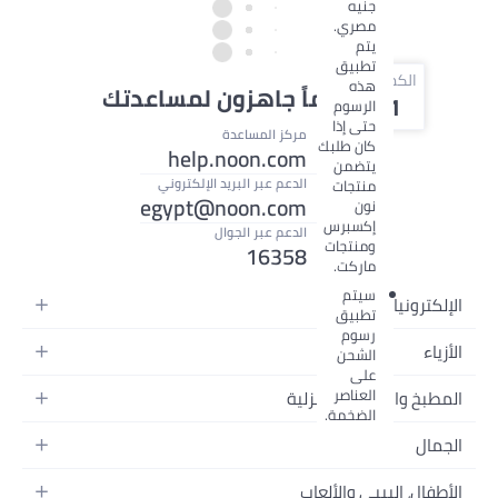
جنيه
مصري.
يتم
تطبيق
الكمية
هذه
نحن دائماً جاهزون لمساعدتك
1
الرسوم
حتى إذا
مركز المساعدة
كان طلبك
help.noon.com
يتضمن
الدعم عبر البريد الإلكتروني
منتجات
egypt@noon.com
نون
إكسبرس
الدعم عبر الجوال
ومنتجات
16358
ماركت.
سيتم
لإلكترونيات
تطبيق
رسوم
لهواتف المتحركة
لأزياء
الشحن
على
جهزة التابلت
زياء نسائية
العناصر
لمطبخ والأجهزة المنزلية
جهزة الكمبيوتر المحمولة
الضخمة.
زياء رجالية
لمطبخ وأدوات الطعام
لأجهزة المنزلية
لجمال
زياء البنات
ستلزمات السرير
لكاميرات والصور وتسجيل الفيديو
لعطور النسائية
زياء الأولاد
لأطفال، البيبي والألعاب