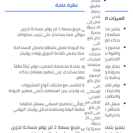
سيتم
نظرة عامة
تطبيق
رسوم
شحن
لميزات الأساسية
تصل إلى
25 جنيهًا
يتميز بتصميم هندسي مربع بسعة 2 لتر يوفر مساحة تخزين
مصريًا
منظمة واحترافية للسوائل، مما يساعدكِ على ترتيب مكوناتكِ
لكل بائع
بذكاء تام وبانتظام.
على
مصنوع من خامات عالية الجودة تعمل بانتظام لضمان الاستدامة
جميع
والقوة بمرونة عالية، مما يضمن كفاءة الدورق وبقاء روتينكِ
منتجات
التحضيري منظماً بذكاء.
الماركت.
ستعتمد
يمتاز بوجود غطاء مزود بفتحة مخصصة للمضرب توفر ثباتاً فائقاً
هذه
بمرونة ومنعاً للتناثر، مما يساعدكِ على تنظيم مهامكِ بذكاء
الرسوم
يحافظ على النظام بانتظام.
لكل بائع
يوفر تقنية صب عصرية تتناسب مع مختلف أنواع المشروبات
على
والخليط بأسلوب محترف ومرتب يبرز اهتمامكِ بأعلى معايير الجودة
الإجمالي
والنظام بانتظام.
الفرعي
للطلب من
سهل العناية والمسح ويأتي بتصميم انسيابي يسهل تنظيفه
كل بائع
بانتظام، ليبقى دائماً قطعة أنيقة ومنظمة تجمّل روتينكِ اليومي
على النحو
باحترافية تامة.
التالي: 25
جنيهًا
يتميز بتصميم هندسي مربع بسعة 2 لتر يوفر مساحة تخزين
مصريًا إذا